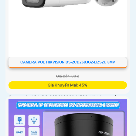
CAMERA POE HIKVISION DS-2CD2683G2-LIZS2U 8MP
Giá Bán: 00 ₫
Giá Khuyến Mại: 45%
Camera An Ninh DS-2CD2683G2-LIZS2U tích hợp chức
năng Thu Âm và Phát hiện chuyển động, Chống Ngược
Sáng DWDR 150db, hình ảnh rõ dù ở đâu, dành cho các
công trình chuyên dụng. Công nghệ H.265+/H