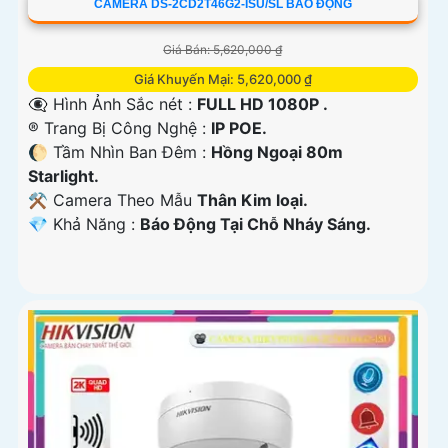
CAMERA DS-2CD2T46G2-ISU/SL BÁO ĐỘNG
Giá Bán: 5,620,000 ₫
Giá Khuyến Mại: 5,620,000 ₫
👁️‍🗨 Hình Ảnh Sắc nét :
FULL HD 1080P .
®️ Trang Bị Công Nghệ :
IP POE.
🌔 Tầm Nhìn Ban Đêm :
Hồng Ngoại 80m
Starlight.
⚒ Camera Theo Mẫu
Thân Kim loại.
️💎 Khả Năng :
Báo Động Tại Chỗ Nháy Sáng.