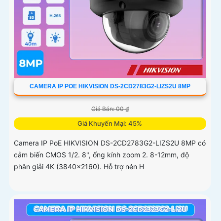
CAMERA IP POE HIKVISION DS-2CD2783G2-LIZS2U 8MP
Giá Bán: 00 ₫
Giá Khuyến Mại: 45%
Camera IP PoE HIKVISION DS-2CD2783G2-LIZS2U 8MP có
cảm biến CMOS 1/2. 8", ống kính zoom 2. 8-12mm, độ
phân giải 4K (3840×2160). Hỗ trợ nén H