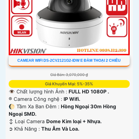
CAMEAR WIFI DS-2CV2121G2-IDW E ĐÀM THOẠI 2 CHIỀU
Giá Bán: 3,070,000 ₫
Giá Khuyến Mại: 5%-35%
👁 Chất lượng hình Ảnh :
FULL HD 1080P .
®️ Camera Công nghệ :
IP Wifi.
🌔 Tầm Xa Ban Đêm :
Hồng Ngoại 30m Hồng
Ngoại SMD.
↕️ Loại Camera
Dome Kim loại + Nhựa.
️➲ Khả Năng :
Thu Âm Và Loa.