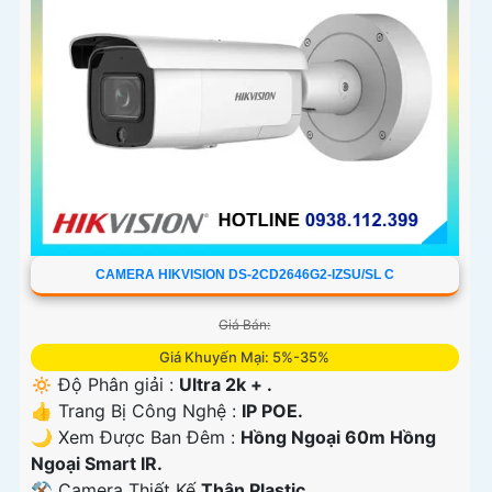
CAMERA HIKVISION DS-2CD2646G2-IZSU/SL C
Giá Bán:
Giá Khuyến Mại: 5%-35%
🔅 Độ Phân giải :
Ultra 2k + .
👍 Trang Bị Công Nghệ :
IP POE.
🌙 Xem Được Ban Đêm :
Hồng Ngoại 60m Hồng
Ngoại Smart IR.
⚒ Camera Thiết Kế
Thân Plastic.