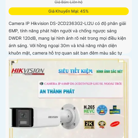
Giá Bán: Liên hệ
Giá Khuyến Mại: 45%
Camera IP Hikvision DS-2CD2363G2-LI2U có độ phân giải
6MP, tính năng phát hiện người và chống ngược sáng
DWDR 120dB, mang lại hình ảnh rõ nét trong mọi điều kiện
ánh sáng. Với hồng ngoại 30m và khả năng nhận diện
khuôn mặt, camera hỗ trợ quan sát ban đêm màu sắc tự
nhiên, phù hợp cho công trình