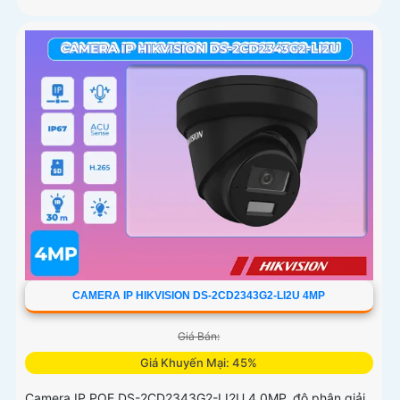
CAMERA IP HIKVISION DS-2CD2343G2-LI2U 4MP
Giá Bán:
Giá Khuyến Mại: 45%
Camera IP POE DS-2CD2343G2-LI2U 4.0MP, độ phân giải