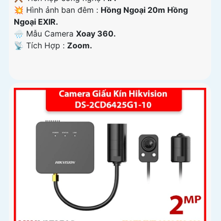
💥 Hình ảnh ban đêm :
Hồng Ngoại 20m Hồng
Ngoại EXIR.
🌧️ Mẫu Camera
Xoay 360.
️📡 Tích Hợp :
Zoom.