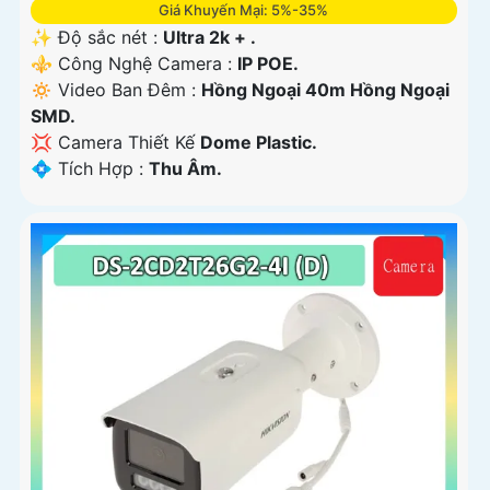
Giá Khuyến Mại: 5%-35%
✨ Độ sắc nét :
Ultra 2k + .
⚜️ Công Nghệ Camera :
IP POE.
🔅 Video Ban Đêm :
Hồng Ngoại 40m Hồng Ngoại
SMD.
💢 Camera Thiết Kế
Dome Plastic.
️💠 Tích Hợp :
Thu Âm.