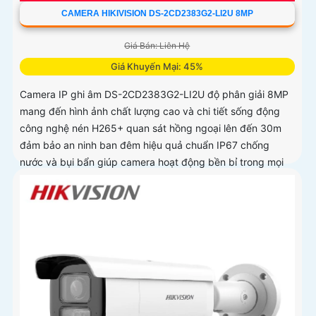
CAMERA HIKIVISION DS-2CD2383G2-LI2U 8MP
Giá Bán: Liên Hệ
Giá Khuyến Mại: 45%
Camera IP ghi âm DS-2CD2383G2-LI2U độ phân giải 8MP
mang đến hình ảnh chất lượng cao và chi tiết sống động
công nghệ nén H265+ quan sát hồng ngoại lên đến 30m
đảm bảo an ninh ban đêm hiệu quả chuẩn IP67 chống
nước và bụi bẩn giúp camera hoạt động bền bỉ trong mọi
điều kiện môi trường.