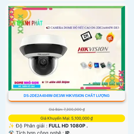
DS-2DE2A404IW-DE3/W HIKVISION CHẤT LƯỢNG
Giá Bán: 7,300,000 ₫
Giá Khuyến Mại: 5,100,000 ₫
✨ Độ Phân giải :
FULL HD 1080P .
⚒ Tích hợp công nghệ :
IP.