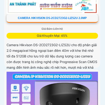
CAMERA HIKVISION DS-2CD2723G2-LIZS2U 2.0MP
Giá Bán: Liên hệ
Giá Khuyến Mại: 45%
Camera Hikvison DS-2CD2723G2-LIZS2U cho độ phân giải
2.0 megapixel hồng ngoại ban đêm 40m với khe thẻ nhớ
tối đa 512GB cho lưu trữ dữ liệu dung lượng cao camera
còn được trang bị công nghệ chip Progressive Scan CMOS
mang đến hình ảnh màu sắc rõ nét hơn, mượt mà với khả
năng quan sát Full Color trong khoảng cách 40m vào ban
đêm giúp camera có màu rõ nét như ban ngày