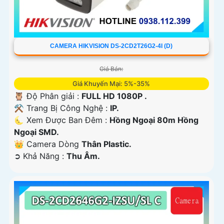
CAMERA HIKVISION DS-2CD2T26G2-4I (D)
Giá Bán:
Giá Khuyến Mại: 5%-35%
🦉 Độ Phân giải :
FULL HD 1080P .
⚒ Trang Bị Công Nghệ :
IP.
🌜 Xem Được Ban Đêm :
Hồng Ngoại 80m Hồng
Ngoại SMD.
👑 Camera Dòng
Thân Plastic.
️➲ Khả Năng :
Thu Âm.