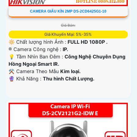
CAMERA GIẤU KÍN 2MP DS-2CD6425G1-10
Giá Bán:
Giá Khuyến Mại: 5%-35%
🔆 Chất lượng hình Ảnh :
FULL HD 1080P .
®️ Camera Công nghệ :
IP.
💡 Tầm Nhìn Ban Đêm :
Công Nghệ Chuyên Dụng
Hồng Ngoại Smart IR.
⚒ Camera Theo Mẫu
Kim loại.
️🔮 Khả Năng :
Thu hình Chất Lượng.