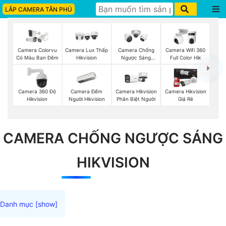
LẮP CAMERA TÂN PHÚ
Camera Colorvu
Camera Lux Thấp
Camera Chống
Camera Wifi 360
Có Màu Ban Đêm
Hikvision
Ngược Sáng
Full Color Hik
Hikvision
Camera Đếm
Camera 360 Độ
Camera Hikvision
Camera Hikvision
Người Hikvision
Hikvision
Phân Biệt Người
Giá Rẻ
CAMERA CHỐNG NGƯỢC SÁNG
HIKVISION