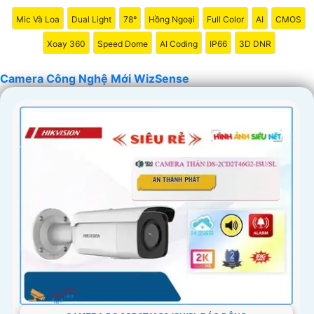
'
Mic Và Loa
Dual Light
78°
Hồng Ngoại
Full Color
AI
CMOS
Xoay 360
Speed Dome
AI Coding
IP66
3D DNR
Camera Công Nghệ Mới WizSense