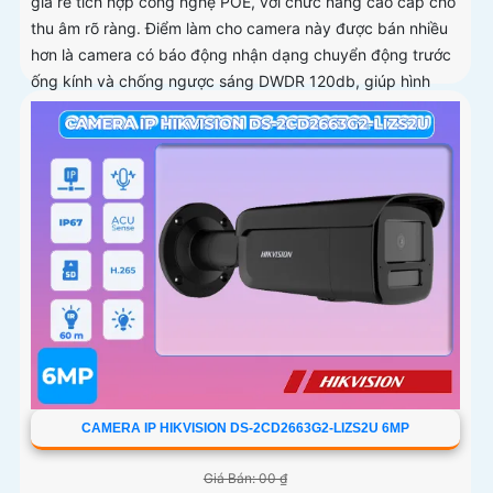
giá rẻ tích hợp công nghệ POE, với chức năng cao cấp cho
thu âm rõ ràng. Điểm làm cho camera này được bán nhiều
hơn là camera có báo động nhận dạng chuyển động trước
ống kính và chống ngược sáng DWDR 120db, giúp hình
ảnh rõ hơn dù ở môi trường ánh sáng thấp
CAMERA IP HIKVISION DS-2CD2663G2-LIZS2U 6MP
Giá Bán: 00 ₫