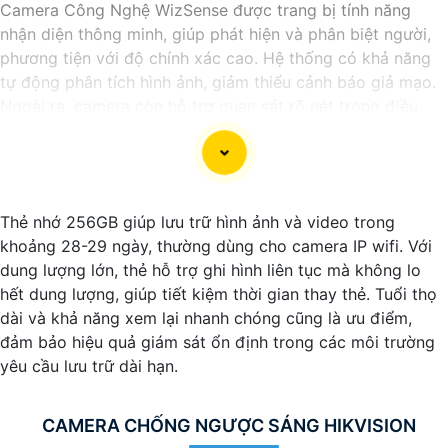
Camera Công Nghệ WizSense được trang bị tính năng
nhận diện thông minh, giúp phát hiện và phân biệt người,
phương tiện với độ chính xác cao. Hệ thống có khả năng
tự động phân tích hình ảnh, giảm thiểu cảnh báo giả mạo.
Ngoài ra, camera còn hỗ trợ quan sát rõ nét trong điều
kiện ánh sáng yếu nhờ công nghệ Starlight và các tính
năng này giúp nâng cao hiệu quả giám sát và bảo vệ an
ninh tốt hơn.
Thẻ nhớ 256GB giúp lưu trữ hình ảnh và video trong
khoảng 28-29 ngày, thường dùng cho camera IP wifi. Với
dung lượng lớn, thẻ hỗ trợ ghi hình liên tục mà không lo
hết dung lượng, giúp tiết kiệm thời gian thay thẻ. Tuổi thọ
dài và khả năng xem lại nhanh chóng cũng là ưu điểm,
đảm bảo hiệu quả giám sát ổn định trong các môi trường
yêu cầu lưu trữ dài hạn.
CAMERA CHỐNG NGƯỢC SÁNG HIKVISION