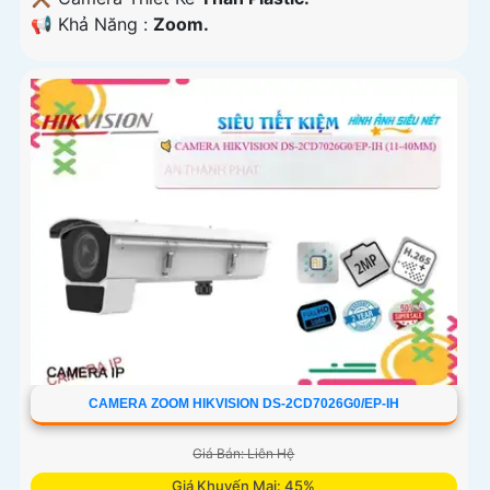
️📢 Khả Năng :
Zoom.
CAMERA ZOOM HIKVISION DS-2CD7026G0/EP-IH
Giá Bán: Liên Hệ
Giá Khuyến Mại: 45%