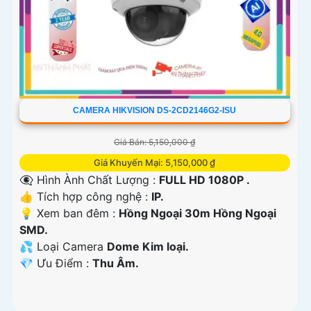
CAMERA HIKVISION DS-2CD2146G2-ISU
Giá Bán: 5,150,000 ₫
Giá Khuyến Mại: 5,150,000 ₫
👁️‍🗨 Hình Ành Chất Lượng :
FULL HD 1080P .
👍 Tích hợp công nghệ :
IP.
💡 Xem ban đêm :
Hồng Ngoại 30m Hồng Ngoại
SMD.
💦 Loại Camera
Dome Kim loại.
️💎 Ưu Điểm :
Thu Âm.