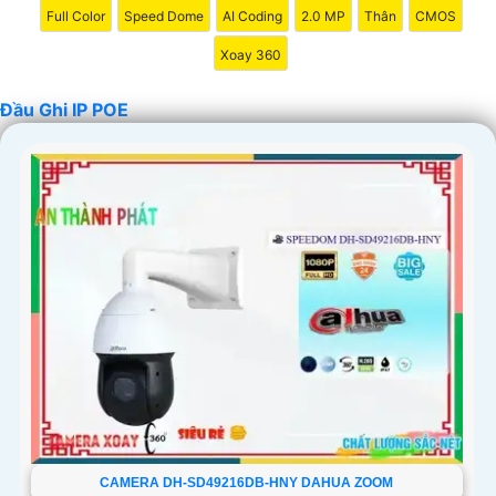
Full Color
Speed Dome
AI Coding
2.0 MP
Thân
CMOS
'
Xoay 360
Đầu Ghi IP POE
CAMERA DH-SD49216DB-HNY DAHUA ZOOM