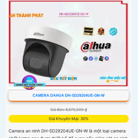
CAMERA DAHUA DH-SD29204UE-GN-W
Giá Bán: 8,570,000 ₫
Giá Khuyến Mại: 30%
Camera an ninh DH-SD29204UE-GN-W là một loại camera