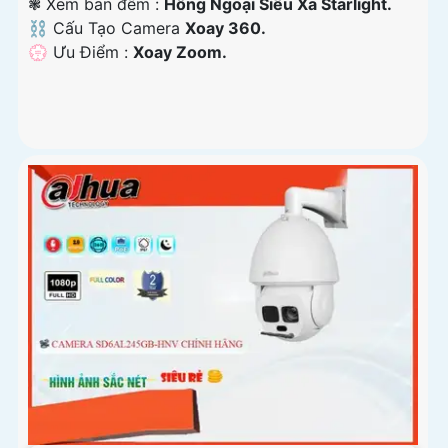
❃ Xem ban đêm :
Hồng Ngoại Siêu Xa Starlight.
⛓ Cấu Tạo Camera
Xoay 360.
️💮 Ưu Điểm :
Xoay Zoom.