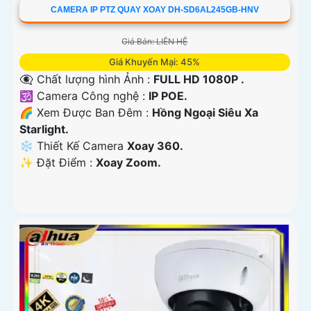
CAMERA IP PTZ QUAY XOAY DH-SD6AL245GB-HNV
Giá Bán: LIÊN HỆ
Giá Khuyến Mại: 45%
👁️‍🗨 Chất lượng hình Ảnh :
FULL HD 1080P .
🕉️ Camera Công nghệ :
IP POE.
🌈 Xem Được Ban Đêm :
Hồng Ngoại Siêu Xa
Starlight.
❄ Thiết Kế Camera
Xoay 360.
️✨ Đặt Điểm :
Xoay Zoom.