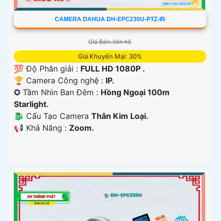
CAMERA DAHUA DH-EPC230U-PTZ-IR
Giá Bán: liên hệ
Giá Khuyến Mại: 30%
💯 Độ Phân giải :
FULL HD 1080P .
🏆 Camera Công nghệ :
IP.
✪ Tầm Nhìn Ban Đêm :
Hồng Ngoại 100m
Starlight.
🐉️ Cấu Tạo Camera
Thân Kim Loại.
️📢 Khả Năng :
Zoom.