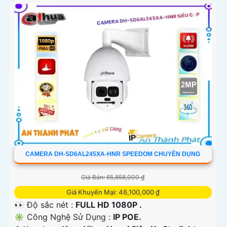
CAMERA DH-SD6AL245XA-HNR SPEEDOM CHUYÊN DỤNG
Giá Bán: 65,858,000 ₫
Giá Khuyến Mại: 46,100,000 ₫
👀 Độ sắc nét :
FULL HD 1080P .
✳️ Công Nghệ Sử Dụng :
IP POE.