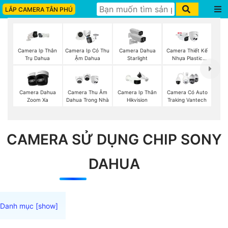
LẮP CAMERA TÂN PHÚ
Camera Ip Thân
Camera Ip Có Thu
Camera Dahua
Camera Thiết Kế
Trụ Dahua
Ậm Dahua
Starlight
Nhựa Plastic
Dahua
Camera Dahua
Camera Thu Âm
Camera Ip Thân
Camera Có Auto
Zoom Xa
Dahua Trong Nhà
Hikvision
Traking Vantech
CAMERA SỬ DỤNG CHIP SONY
DAHUA