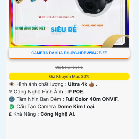
CAMERA DAHUA DH-IPC-HDBW5842E-ZE
Giá Bán: liên Hệ
Giá Khuyến Mại: 30%
👁 Hình ảnh chất lượng :
Ultra 4k 👍🏾 .
®️ Công Nghệ Hình Ảnh :
IP POE.
🌚 Tầm Nhìn Ban Đêm :
Full Color 40m ONVIF.
🐉️ Cấu Tạo Camera
Dome Kim Loại.
️₤ Khả Năng :
Công Nghệ AI.