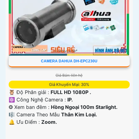
CAMERA DAHUA DH-EPC230U
Giá Bán: liên hệ
Giá Khuyến Mại: 30%
🦉 Độ Phân giải :
FULL HD 1080P .
⚛️ Công Nghệ Camera :
IP.
❂ Xem ban đêm :
Hồng Ngoại 100m Starlight.
🎼️ Camera Theo Mẫu
Thân Kim Loại.
️🔔 Ưu Điểm :
Zoom.