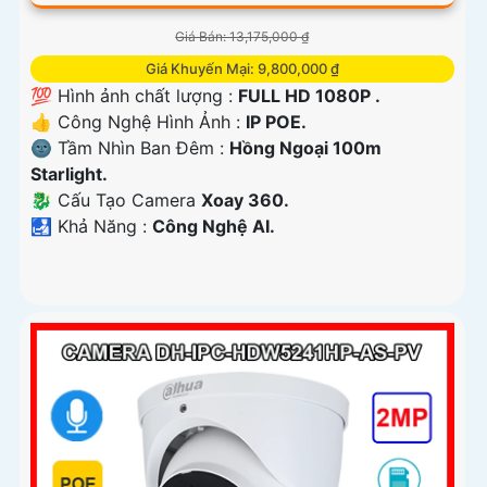
Giá Bán: 13,175,000 ₫
Giá Khuyến Mại: 9,800,000 ₫
💯 Hình ảnh chất lượng :
FULL HD 1080P .
👍 Công Nghệ Hình Ảnh :
IP POE.
🌚 Tầm Nhìn Ban Đêm :
Hồng Ngoại 100m
Starlight.
🐉️ Cấu Tạo Camera
Xoay 360.
️🛃 Khả Năng :
Công Nghệ AI.