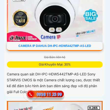
CAMERA IP DAHUA DH-IPC-HDW5442TMP-AS-LED
Giá Bán: liên hệ
Giá Khuyến Mại: 30%
Camera quan sát DH-IPC-HDW5442TMP-AS-LED Sony
STARVIS CMOS là một Camera chất lượng cao, được thiết
kế để đảm bảo hình ảnh ban đêm sáng đẹp với độ phân
giải Full Color 20m. Với...