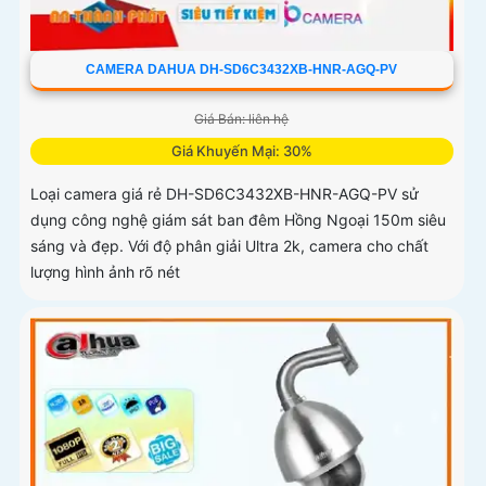
CAMERA DAHUA DH-SD6C3432XB-HNR-AGQ-PV
Giá Bán: liên hệ
Giá Khuyến Mại: 30%
Loại camera giá rẻ DH-SD6C3432XB-HNR-AGQ-PV sử
dụng công nghệ giám sát ban đêm Hồng Ngoại 150m siêu
sáng và đẹp. Với độ phân giải Ultra 2k, camera cho chất
lượng hình ảnh rõ nét