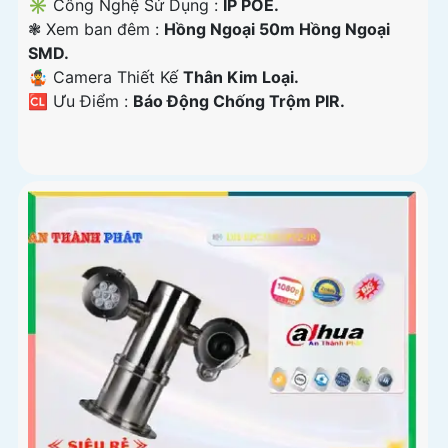
✳️ Công Nghệ Sử Dụng :
IP POE.
❃ Xem ban đêm :
Hồng Ngoại 50m Hồng Ngoại
SMD.
🤹 Camera Thiết Kế
Thân Kim Loại.
️🆑 Ưu Điểm :
Báo Động Chống Trộm PIR.