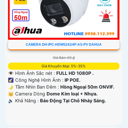
CAMERA DH-IPC-HDW5241HP-AS-PV DAHUA
Giá Bán: 00 ₫
Giá Khuyến Mại: 5%-35%
👁 Hình Ảnh Sắc nét :
FULL HD 1080P .
🌠 Công Nghệ Hình Ảnh :
IP POE.
🌛 Tầm Nhìn Ban Đêm :
Hồng Ngoại 50m ONVIF.
👑 Camera Dòng
Dome Kim loại + Nhựa.
️🔈 Khả Năng :
Báo Động Tại Chỗ Nháy Sáng.