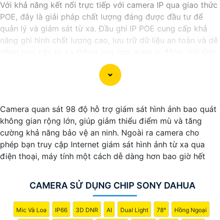
Với khả năng kết nối trực tiếp với camera IP qua giao thức
POE, đây là giải pháp chất lượng đáng được đầu tư để
quản lý và giám sát từ xa. Đầu ghi IP POE cung cấp khả
năng ghi hình chất lượng cao, lưu trữ dữ liệu an toàn và dễ
dàng truy cập từ xa thông qua ứng dụng di động. Với tính
năng linh hoạt và dễ dàng tích hợp vào hệ thống mạng
hiện có. Hãy trải nghiệm ngay Đầu ghi IP POE với chất
lượng cao mà giá cả phải chăng ngay hôm nay.
Camera quan sát 98 độ hỗ trợ giám sát hình ảnh bao quát
không gian rộng lớn, giúp giảm thiểu điểm mù và tăng
cường khả năng bảo vệ an ninh. Ngoài ra camera cho
phép bạn truy cập Internet giám sát hình ảnh từ xa qua
điện thoại, máy tính một cách dễ dàng hơn bao giờ hết
CAMERA SỬ DỤNG CHIP SONY DAHUA
Mic Và Loa
IP66
3D DNR
AI
Dual Light
78°
Hồng Ngoại