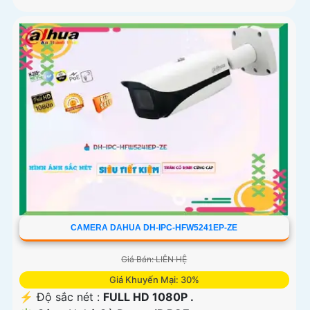
CAMERA DAHUA DH-IPC-HFW5241EP-ZE
Giá Bán: LIÊN HỆ
Giá Khuyến Mại: 30%
️⚡ Độ sắc nét :
FULL HD 1080P .