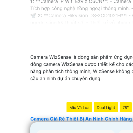
1:
**Camera IP Wifi Ezviz C6CN**: - Camera IP
Tích hợp công nghệ hồng ngoại thông minh. -
📽
2:
**Camera Hikvision DS-2CD1021-I**: - 
ngược sáng kỹ thuật số. - Thiết kế vỏ nhựa
✳️
3:
**Camera Dahua HDCVI HAC-HFW1200T**:
ngoại lên đến 20m. - Chống ngược sáng Digit
Nhớ kiểm tra và lựa chọn sản phẩm phù hợp v
hàng tại các cửa hàng điện tử uy tín hoặc cử
Camera WizSense là dòng sản phẩm ứng dụng g
dòng camera WizSense được thiết kế cho các 
năng phân tích thông minh, WizSense không c
cầu an ninh dự án chuyên dụng.
Mic Và Loa
Dual Light
78°
Camera Giá Rẻ Thiết Bị An Ninh Chính Hãng