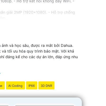
080p. - Hỗ trợ kết nối không dây WiFi. -
hân giải 2MP (1920x1080). - Hỗ trợ chống
30m.
 Lens cố định 3.6mm. - Tầm quan sát hồng
với chất lượng
chắc chắn hơn
.
thể tham khảo thêm thông tin chi tiết và mua
iải pháp an ninh phù hợp!
 ảnh và học sâu, được ra mắt bởi Dahua.
và tối ưu hóa quy trình bảo mật. Với khả
phí đáng kể cho các dự án lớn, đáp ứng nhu
me
AI Coding
IP66
3D DNR