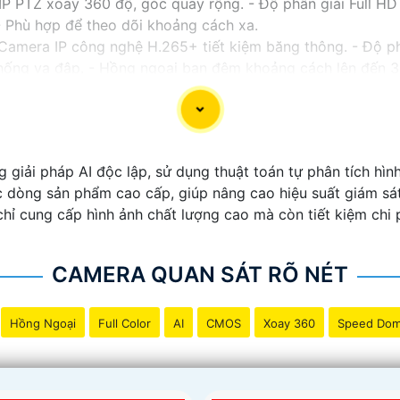
 PTZ xoay 360 độ, góc quay rộng. - Độ phân giải Full HD 1
 Phù hợp để theo dõi khoảng cách xa.
Camera IP công nghệ H.265+ tiết kiệm băng thông. - Độ p
 chống va đập. - Hồng ngoại ban đêm khoảng cách lên đến 
 - Camera HDCVI 2MP hỗ trợ chất lượng hình ảnh cao. -
al WDR, cân bằng sáng, chống nhiễu 3D. - Giá phải chăng 
ới nhu cầu sử dụng và không gian lắp đặt của bạn. Bạn có 
a hàng thiết bị an ninh chuyên nghiệp. Chúc bạn tìm được g
iải pháp AI độc lập, sử dụng thuật toán tự phân tích hình
dòng sản phẩm cao cấp, giúp nâng cao hiệu suất giám sát 
hỉ cung cấp hình ảnh chất lượng cao mà còn tiết kiệm chi 
CAMERA QUAN SÁT RÕ NÉT
Hồng Ngoại
Full Color
AI
CMOS
Xoay 360
Speed Do