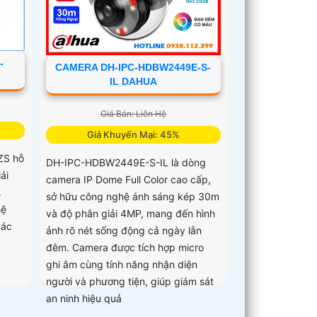
-
CAMERA DH-IPC-HDBW2449E-S-
IL DAHUA
Giá Bán: Liên Hệ
Giá Khuyến Mại: 45%
ZS hỗ
DH-IPC-HDBW2449E-S-IL là dòng
ải
camera IP Dome Full Color cao cấp,
.
sở hữu công nghệ ánh sáng kép 30m
hệ
và độ phân giải 4MP, mang đến hình
các
ảnh rõ nét sống động cả ngày lẫn
đêm. Camera được tích hợp micro
ghi âm cùng tính năng nhận diện
người và phương tiện, giúp giám sát
an ninh hiệu quả