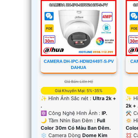
CAMERA DH-IPC-HDW2449T-S-PV
CAM
DAHUA
Giá Bán: Liên Hệ
'
Giá Khuyến Mại: 5%-35%
✨ Hình Ảnh Sắc nét :
Ultra 2k +
✨ Hì
.
2k + 
⚛️ Công Nghệ Hình Ảnh :
IP.
⚒ Cô
🌙 Tầm Nhìn Ban Đêm :
Full
🔅 H
Color 30m Có Màu Ban Ðêm.
Colo
❄ Camera Dòng
Dome Kim
💢 C