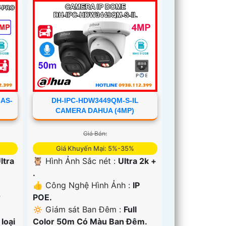
DH-IPC-HDW3449QM-S-IL
-AS-
CAMERA DAHUA (4MP)
Giá Bán:
Giá Khuyến Mại: 5%-35%
🦉 Hình Ảnh Sắc nét :
Ultra 2k +
ltra
.
👍 Công Nghệ Hình Ảnh :
IP
POE.
r
🔅 Giám sát Ban Đêm :
Full
Color 50m Có Màu Ban Ðêm.
loại