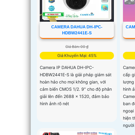
CAMERA DAHUA DH-IPC-
CAM
HDBW2441E-S
Giá Bán: 00 ₫
Giá Khuyến Mại: 45%
Camera IP DAHUA DH-IPC-
Came
HDBW2441E-S là giải pháp giám sát
cấp g
hoàn hảo cho mọi không gian, với
lượng
cảm biến CMOS 1/2. 9" cho độ phân
hình ả
giải lên đến 2688 × 1520, đảm bảo
Camer
hình ảnh rõ nét
ban đ
ngoại
hiện 
người