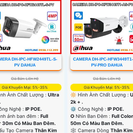
ERA DH-IPC-HFW2449TL-S-
CAMERA DH-IPC-HFW3449T1
PV DAHUA
PV-PRO DAHUA
Giá Bán: Liên Hệ
Giá Bán: Liên Hệ
Giá Khuyến Mại: 5%-35%
Giá Khuyến Mại: 5%-35%
nh Ành Chất Lượng :
Ultra
🔆 Hình Ành Chất Lượng :
U
.
2k + .
ng Nghệ :
IP POE.
⚙ Công Nghệ :
IP POE.
ình ảnh ban đêm :
Full
✪ Nhìn Ban Đêm :
Full Colo
r 30m Có Màu Ban Ðêm.
50m Có Màu Ban Ðêm.
ấu Tạo Camera
Thân Kim
🕸️ Camera Dòng
Thân Kim 