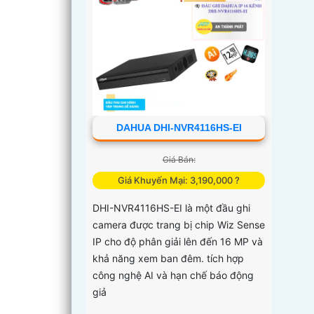
DAHUA DHI-NVR4116HS-EI
Giá Bán:
Giá Khuyến Mại: 3,190,000 ?
DHI-NVR4116HS-EI là một đầu ghi
camera được trang bị chip Wiz Sense
IP cho độ phân giải lên đến 16 MP và
khả năng xem ban đêm. tích hợp
công nghệ AI và hạn chế báo động
giả