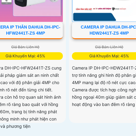
ERA IP THÂN DAHUA DH-IPC-
CAMERA IP DAHUA DH-IPC
HFW2441T-ZS 4MP
HDW2441T-ZS 4MP
Giá Bán: Liên Hệ
Giá Bán: Liên Hệ
Giá Khuyến Mại: 45%
Giá Khuyến Mại: 45%
ra DH-IPC-HFW2441T-ZS cung
Camera IP DH-IPC-HDW2441T-
iải pháp giám sát an ninh chất
trợ tính năng ghi hình độ phân gi
 cao với độ phân giải 4MP cho
4MP mang lại độ rõ nét cực cao
nh rõ nét đến từng chi tiết.
Camera được tích hợp công ng
a còn hỗ trợ quan sát hình ảnh
hồng ngoại 40m giúp giám sát 
êm rõ ràng bao quát với hồng
hoạt động vào ban đêm rõ ràng
 60m, trang bị tính năng phát
thông minh như phát hiện con
 và phương tiện