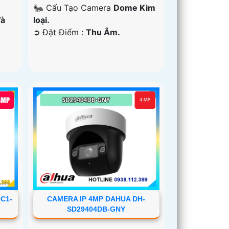
🐜 Cấu Tạo Camera
Dome Kim
loại.
Và
️➲ Đặt Điểm :
Thu Âm.
C1-
CAMERA IP 4MP DAHUA DH-
SD29404DB-GNY