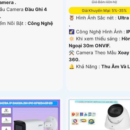
Camera .
Giá Bán: liên hệ
ẫu Camera
Đầu Ghi 4
Giá Khuyến Mại: 5%-35%
.
🦉 Hình Ảnh Sắc nét :
Ultra
iểm Nỗi Bật :
Công Nghệ
.
🌠 Công Nghệ Hình Ảnh :
IP
🔅 Khi xem thiếu sáng :
Hồ
Ngoại 30m ONVIF.
⚒ Camera Theo Mẫu
Xoay
360.
️🔔 Khả Năng :
Thu Âm Và L