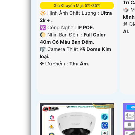
Trí 
Giá Khuyến Mại: 5%-35%
🎲 M
🔆 Hình Ành Chất Lượng :
Ultra
kênh
2k + .
️⌘ Đ
⚛️ Công Nghệ :
IP POE.
AI.
🌔 Nhìn Ban Đêm :
Full Color
40m Có Màu Ban Ðêm.
🎼️ Camera Thiết Kế
Dome Kim
loại.
️✤ Ưu Điểm :
Thu Âm.