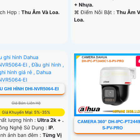
+ Nhựa.
ích Hợp :
Thu Âm Và Loa.
️⌘ Điểm Nỗi Bật :
Thu Âm 
Loa.
U GHI HÌNH DHI-NVR5064-EI
Giá Bán: Liên Hệ
Giá Khuyến Mại: 5%-35%
hất lượng hình :
Ultra 2k + .
CAMERA 360° DH-IPC-PT2449
Công Nghệ Sử Dụng :
IP.
S-PV-PRO
nh ảnh ban đêm :
Từng Vị