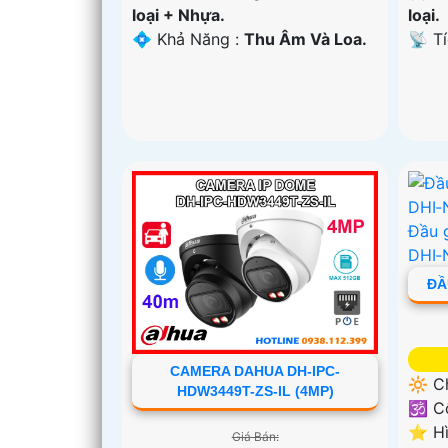
loại + Nhựa.
loại.
️💠 Khả Năng :
Thu Âm Và Loa.
️📡 T
ĐẦ
CAMERA DAHUA DH-IPC-
🔆 C
HDW3449T-ZS-IL (4MP)
🕉️ 
⭐ Hì
Giá Bán: