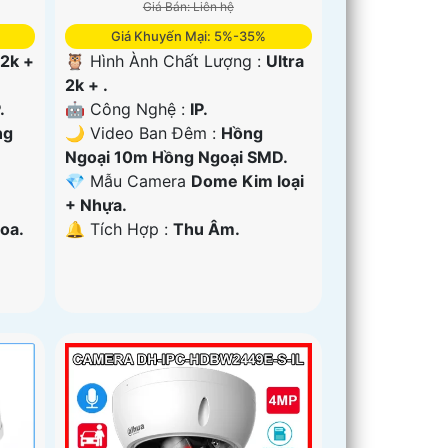
Giá Bán: Liên hệ
Giá Khuyến Mại: 5%-35%
 2k +
🦉 Hình Ành Chất Lượng :
Ultra
2k + .
.
🤖️ Công Nghệ :
IP.
ng
🌙 Video Ban Đêm :
Hồng
Ngoại 10m Hồng Ngoại SMD.
💎 Mẫu Camera
Dome Kim loại
+ Nhựa.
oa.
️🔔 Tích Hợp :
Thu Âm.