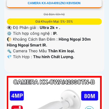
CAMERA KX-ADA4091ZN3 KBVISION
Giá Bán: liên hệ
Giá Khuyến Mại: 5%-35%
👁️‍🗨 Độ Phân giải :
Ultra 2k + .
⚙ Tích hợp công nghệ :
IP.
🌔 Khoảng Cách Ban Đêm :
Hồng Ngoại 30m
Hồng Ngoại Smart IR.
🔩 Camera Theo Mẫu
Thân Kim loại.
️💎 Tích Hợp :
Thu hình Chất Lượng.