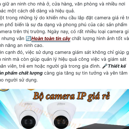
à giữ an ninh cho nhà ở, cửa hàng, văn phòng và nhiều nơi
hác một cách dễ dàng và hiệu quả.
ột trong những lý do khiến nhu cầu lắp đặt camera giá rẻ t
ên phổ biến là sự đa dạng và phong phú của các sản phẩm
amera trên thị trường. Ngày nay, có rất nhiều loại camera g
ẻ nhưng vẫn 🔄
Hoàn toàn tin cậy
chất lượng hình ảnh tốt và
ính năng an ninh cao.
ên cạnh đó, việc sử dụng camera giám sát không chỉ giúp g
n ninh mà còn giúp quản lý hiệu quả công việc và giám sát
hân viên, trẻ em hoặc người già trong gia đình. 🎤
Thiết kế
ản phẩm chất lượng
càng gia tăng sự tin tưởng và yên tâm
ho người sử dụng.