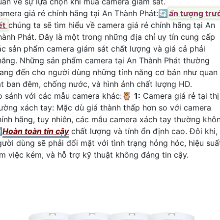
uan về sự lựa chọn khi mua camera giám sát.
amera giá rẻ chính hãng tại An Thành Phát:🔄
ấn tượng trư
ết
chúng ta sẽ tìm hiểu về camera giá rẻ chính hãng tại An
hành Phát. Đây là một trong những địa chỉ uy tín cung cấp
ác sản phẩm camera giám sát chất lượng và giá cả phải
hăng. Những sản phẩm camera tại An Thành Phát thường
ang đến cho người dùng những tính năng cơ bản như quan
át ban đêm, chống nước, và hình ảnh chất lượng HD.
o sánh với các mẫu camera khác:🦉
1:
Camera giá rẻ tại thị
rường xách tay: Mặc dù giá thành thấp hơn so với camera
hính hãng, tuy nhiên, các mẫu camera xách tay thường khô

Hoàn toàn tin cậy
chất lượng và tính ổn định cao. Đôi khi,
gười dùng sẽ phải đối mặt với tình trạng hỏng hóc, hiệu suấ
àm việc kém, và hỗ trợ kỹ thuật không đáng tin cậy.