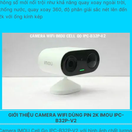
thông số mới nổi trội như khả năng quay xoay ngoài trời,
chống nước, quay xoay 360, độ phân giải sắc nét lên đến
2k với ống kính kép
GIỚI THIỆU CAMERA WIFI DÙNG PIN 2K IMOU IPC-
B32P-V2
Camera IMOU Cell Go IPC-B32P-V2 với hình ảnh chất lượng