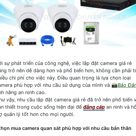
ới sự phát triển của công nghệ, việc lắp đặt camera giá rẻ
ũng trở nên dễ dàng hơn và phổ biến hơn, không cần phải t
iều chi phí cho việc này. Điều quan trọng là lựa chọn loại
amera phù hợp với nhu cầu sử dụng của mình và 📸
Bảo Đả
ính năng an ninh cao.
hư vậy, nhu cầu lắp đặt camera giá rẻ đã trở nên phổ biến 
ần thiết trong cuộc sống hiện đại để
đẳng cấp
an ninh và h
rợ quản lý tốt hơn cho mọi người.
họn mua camera quan sát phù hợp với nhu cầu bản thân