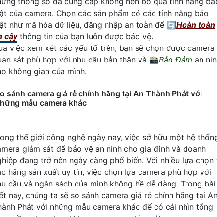
hững thông số đã cung cấp không nên bỏ qua tính năng bả
ật của camera. Chọn các sản phẩm có các tính năng bảo
ật như mã hóa dữ liệu, đăng nhập an toàn để 🔄
Hoàn toàn
n cậy
thông tin của bạn luôn được bảo vệ.
ua việc xem xét các yếu tố trên, bạn sẽ chọn được camera
uan sát phù hợp với nhu cầu bản thân và 📸
Bảo Đảm
an nin
ho không gian của mình.
o sánh camera giá rẻ chính hãng tại An Thành Phát với
hững mẫu camera khác
rong thế giới công nghệ ngày nay, việc sở hữu một hệ thốn
amera giám sát để bảo vệ an ninh cho gia đình và doanh
ghiệp đang trở nên ngày càng phổ biến. Với nhiều lựa chọn 
ác hãng sản xuất uy tín, việc chọn lựa camera phù hợp với
hu cầu và ngân sách của mình không hề dễ dàng. Trong bài
iết này, chúng ta sẽ so sánh camera giá rẻ chính hãng tại A
hành Phát với những mẫu camera khác để có cái nhìn tổng