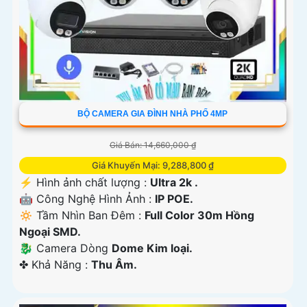
BỘ CAMERA GIA ĐÌNH NHÀ PHỐ 4MP
Giá Bán: 14,660,000 ₫
Giá Khuyến Mại: 9,288,800 ₫
️⚡ Hình ảnh chất lượng :
Ultra 2k .
🤖️ Công Nghệ Hình Ảnh :
IP POE.
🔅 Tầm Nhìn Ban Đêm :
Full Color 30m Hồng
Ngoại SMD.
🐉️ Camera Dòng
Dome Kim loại.
️✤ Khả Năng :
Thu Âm.