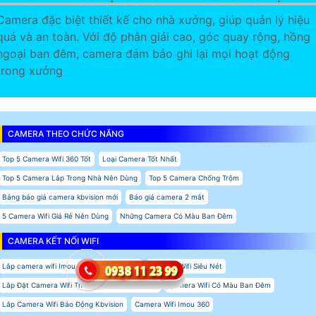
Camera đặc biệt thiết kế cho nhà xưởng, giúp quản lý hiệu
quả và an toàn. Với độ phân giải cao, góc quay rộng, hồng
ngoại ban đêm, camera đảm bảo ghi lại mọi hoạt động
trong xưởng
CAMERA THEO CHỨC NĂNG
Top 5 Camera Wifi 360 Tốt
Loại Camera Tốt Nhất
Top 5 Camera Lắp Trong Nhà Nên Dùng
Top 5 Camera Chống Trộm
Bảng báo giá camera kbvision mới
Báo giá camera 2 mắt
5 Camera Wifi Giá Rẻ Nên Dùng
Những Camera Có Màu Ban Đêm
CAMERA KẾT NỐI WIFI
Lắp camera wifi Imou tích hợp báo động
Camera Wifi Siêu Nét
Lắp Đặt Camera Wifi Thân Ngoài Trời Kbvision
Camera Wifi Có Màu Ban Đêm
Lắp Camera Wifi Báo Động Kbvision
Camera Wifi Imou 360