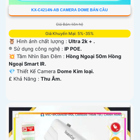
KX-C4214N-AB CAMERA DOME BÁN CẦU
Giá Bán: liên hệ
Giá Khuyến Mại: 5%-35%
🦉 Hình ảnh chất lượng :
Ultra 2k + .
®️ Sử dụng công nghệ :
IP POE.
💥 Tầm Nhìn Ban Đêm :
Hồng Ngoại 50m Hồng
Ngoại Smart IR.
💎 Thiết Kế Camera
Dome Kim loại.
️₤ Khả Năng :
Thu Âm.