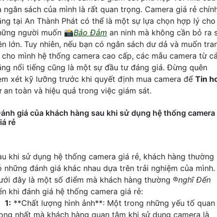
à ngân sách của mình là rất quan trọng. Camera giá rẻ chín
ãng tại An Thành Phát có thể là một sự lựa chọn hợp lý cho
hững người muốn 📸
Bảo Đảm
an ninh mà không cần bỏ ra 
iền lớn. Tuy nhiên, nếu bạn có ngân sách dư dả và muốn tra
ị cho mình hệ thống camera cao cấp, các mẫu camera từ c
ãng nổi tiếng cũng là một sự đầu tư đáng giá. Đừng quên
em xét kỹ lưỡng trước khi quyết định mua camera để
Tin h
ự an toàn và hiệu quả trong việc giám sát.
ánh giá của khách hàng sau khi sử dụng hệ thống camera
iá rẻ
au khi sử dụng hệ thống camera giá rẻ, khách hàng thường
ó những đánh giá khác nhau dựa trên trải nghiệm của mình.
ưới đây là một số điểm mà khách hàng thường ®️
nghĩ Đến
ến khi đánh giá hệ thống camera giá rẻ:
🏅
1:
**Chất lượng hình ảnh**: Một trong những yếu tố quan
rọng nhất mà khách hàng quan tâm khi sử dụng camera là