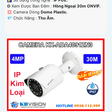
🌠 Sử dụng công nghệ :
IP POE.
❂ Xem Được Ban Đêm :
Hồng Ngoại 30m ONVIF.
💢 Camera Dòng
Dome Plastic.
️💎 Chức Năng :
Thu Âm.