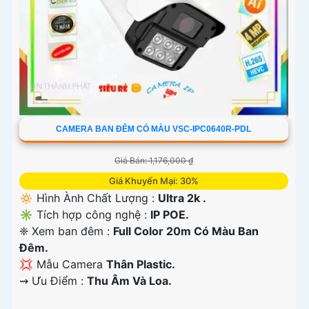
CAMERA BAN ĐÊM CÓ MÀU VSC-IPC0640R-PDL
Giá Bán: 1,176,000 ₫
Giá Khuyến Mại: 30%
🔅 Hình Ành Chất Lượng :
Ultra 2k .
✳️ Tích hợp công nghệ :
IP POE.
❈ Xem ban đêm :
Full Color 20m Có Màu Ban
Ðêm.
💢 Mẫu Camera
Thân Plastic.
️⇝ Ưu Điểm :
Thu Âm Và Loa.