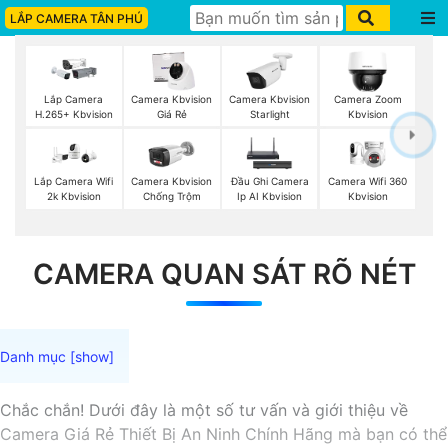
LẮP CAMERA TÂN PHÚ
Lắp Camera
Camera Kbvision
Camera Kbvision
Camera Zoom
H.265+ Kbvision
Giá Rẻ
Starlight
Kbvision
Camera Wifi 360
Lắp Camera Wifi
Camera Kbvision
Đầu Ghi Camera
Kbvision
2k Kbvision
Chống Trộm
Ip AI Kbvision
CAMERA QUAN SÁT RÕ NÉT
Chắc chắn! Dưới đây là một số tư vấn và giới thiệu về
Camera Giá Rẻ Thiết Bị An Ninh Chính Hãng mà bạn có thể