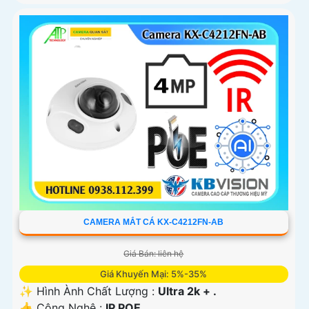
CAMERA MẮT CÁ KX-C4212FN-AB
Giá Bán: liên hệ
Giá Khuyến Mại: 5%-35%
✨ Hình Ành Chất Lượng :
Ultra 2k + .
👍 Công Nghệ :
IP POE.