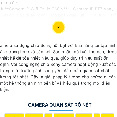
xem xét:
1:
**Camera IP Wifi Ezviz C6CN**: - Camera IP PTZ xoay
360 độ, góc quay rộng. - Độ phân giải Full HD 1080p. - Hỗ
trợ kết nối không dây WiFi. - Tích hợp công nghệ hồng
ngoại thông minh. - Phù hợp để theo dõi khoảng cách xa.
📽
2:
**Camera Hikvision DS-2CD1021-I**: - Camera IP
công nghệ H.265+ tiết kiệm băng thông. - Độ phân giải
amera sử dụng chip Sony, nổi bật với khả năng tái tạo hình
2MP (1920x1080). - Hỗ trợ chống ngược sáng kỹ thuật số.
ảnh trung thực và sắc nét. Sản phẩm có tuổi thọ cao, được
- Thiết kế vỏ nhựa chống va đập. - Hồng ngoại ban đêm
thiết kế để tỏa nhiệt hiệu quả, giúp duy trì hiệu suất ổn
khoảng cách lên đến 30m.
định. Với công nghệ chip Sony camera hoạt động xuất sắc
✳️
3:
**Camera Dahua HDCVI HAC-HFW1200T**: -
trong môi trường ánh sáng yếu, đảm bảo giám sát chất
Camera HDCVI 2MP hỗ trợ chất lượng hình ảnh cao. - Lens
lượng tốt nhất. Đây là giải pháp lý tưởng cho những ai cần
cố định 3.6mm. - Tầm quan sát hồng ngoại lên đến 20m. -
một hệ thống an ninh bền bỉ và hiệu quả trong mọi điều
Chống ngược sáng Digital WDR, cân bằng sáng, chống
kiện.
nhiễu 3D. - Giá phải chăng với chất lượng
chắc chắn hơn
.
Nhớ kiểm tra và lựa chọn sản phẩm phù hợp với nhu cầu
sử dụng và không gian lắp đặt của bạn. Bạn có thể tham
CAMERA QUAN SÁT RÕ NÉT
khảo thêm thông tin chi tiết và mua hàng tại các cửa hàng
điện tử uy tín hoặc cửa hàng thiết bị an ninh chuyên