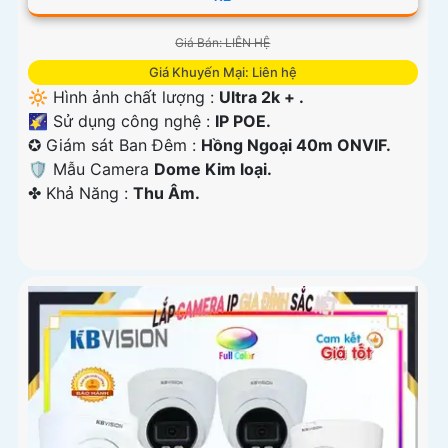
Giá Bán: LIÊN HỆ
Giá Khuyến Mại: Liên hệ
🔆 Hình ảnh chất lượng :
Ultra 2k + .
🌠 Sử dụng công nghệ :
IP POE.
✪ Giám sát Ban Đêm :
Hồng Ngoại 40m ONVIF.
🛡 Mẫu Camera
Dome Kim loại.
️✤ Khả Năng :
Thu Âm.