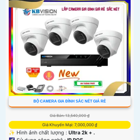
BỘ CAMERA GIA ĐÌNH SẮC NÉT GIÁ RẺ
Giá Bán: 13,540,000 ₫
Giá Khuyến Mại: 7,000,000 ₫
✨ Hình ảnh chất lượng :
Ultra 2k + .