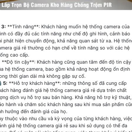
⭃
3:
**Tính năng**: Khách hàng muốn hệ thống camera của
ình có đầy đủ các tính năng như chế độ ghi hình, cảnh báo
hi phát hiện chuyển động, khả năng quan sát từ xa. Hệ thố
amera giá rẻ thường có hạn chế về tính năng so với các hệ
hống cao cấp.
:
**Độ tin cậy**: Khách hàng cũng quan tâm đến độ tin cậy
ủa hệ thống camera, bao gồm khả năng hoạt động ổn định
rong thời gian dài mà không gặp sự cố.

5:
**Hỗ trợ khách hàng**: những thông số đã cung cấp
hách hàng đánh giá hệ thống camera giá rẻ dựa trên chất
ượng dịch vụ hỗ trợ sau bán hàng. Khả năng hỗ trợ kỹ thuật,
ảo hành và chăm sóc khách hàng sau khi mua sản phẩm cũ
nh hưởng đến đánh giá của họ.
ùy thuộc vào nhu cầu và kỳ vọng của từng khách hàng, việ
ánh giá hệ thống camera giá rẻ sau khi sử dụng có thể đa