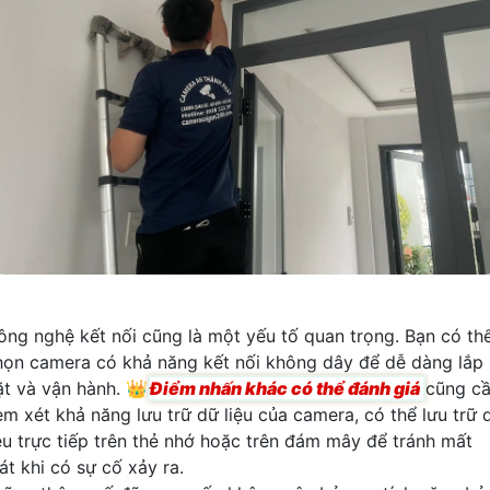
ông nghệ kết nối cũng là một yếu tố quan trọng. Bạn có th
họn camera có khả năng kết nối không dây để dễ dàng lắp
ặt và vận hành. 👑
Điểm nhấn khác có thể đánh giá
cũng c
em xét khả năng lưu trữ dữ liệu của camera, có thể lưu trữ 
iệu trực tiếp trên thẻ nhớ hoặc trên đám mây để tránh mất
át khi có sự cố xảy ra.