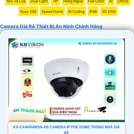
Mic Và Loa
Dual Light
78°
Hồng Ngoại
Full Color
AI
CMOS
nghiệp. Chúc bạn tìm được giải pháp an ninh phù hợp!
Xoay 360
Speed Dome
AI Coding
IP66
3D DNR
Camera Giá Rẻ Thiết Bị An Ninh Chính Hãng
'
KX-CAI4004MSN-AB CAMERA IP POE DOME TRONG NHÀ GIÁ
RẺ