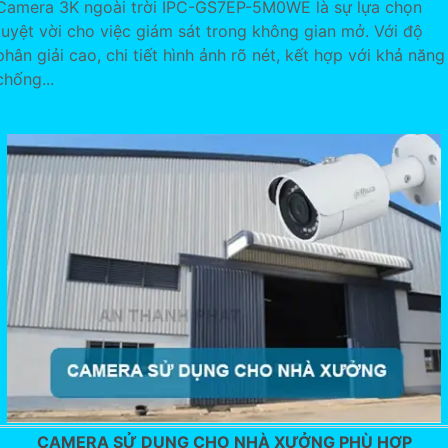
Camera 3K ngoài trời IPC-GS7EP-5M0WE là sự lựa chọn
tuyệt vời cho việc giám sát trong không gian mở. Với độ
phân giải cao, chi tiết hình ảnh rõ nét, kết hợp với khả năng
chống...
CAMERA SỬ DỤNG CHO NHÀ XƯỞNG PHÙ HỢP