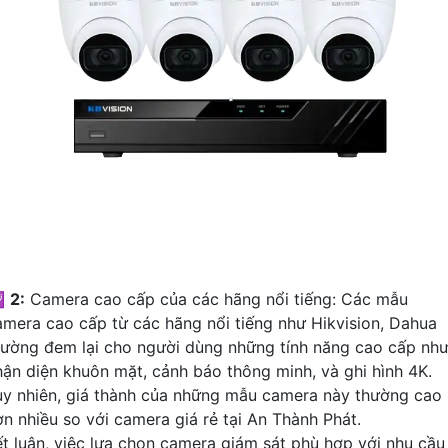

2:
Camera cao cấp của các hãng nổi tiếng: Các mẫu
amera cao cấp từ các hãng nổi tiếng như Hikvision, Dahua
hường đem lại cho người dùng những tính năng cao cấp nh
hận diện khuôn mặt, cảnh báo thông minh, và ghi hình 4K.
uy nhiên, giá thành của những mẫu camera này thường cao
ơn nhiều so với camera giá rẻ tại An Thành Phát.
ết luận, việc lựa chọn camera giám sát phù hợp với nhu cầu