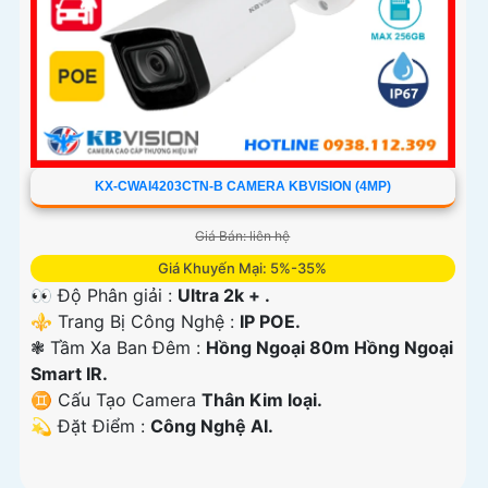
KX-CWAI4203CTN-B CAMERA KBVISION (4MP)
Giá Bán: liên hệ
Giá Khuyến Mại: 5%-35%
👀 Độ Phân giải :
Ultra 2k + .
⚜️ Trang Bị Công Nghệ :
IP POE.
❃ Tầm Xa Ban Đêm :
Hồng Ngoại 80m Hồng Ngoại
Smart IR.
♊ Cấu Tạo Camera
Thân Kim loại.
️💫 Đặt Điểm :
Công Nghệ AI.