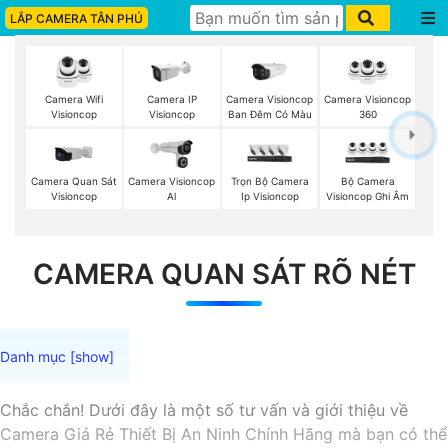
LẮP CAMERA TÂN PHÚ
Camera Wifi
Camera IP
Camera Visioncop
Camera Visioncop
Visioncop
Visioncop
Ban Đêm Có Màu
360
Camera Quan Sát
Camera Visioncop
Trọn Bộ Camera
Bộ Camera
Visioncop
Al
Ip Visioncop
Visioncop Ghi Âm
CAMERA QUAN SÁT RÕ NÉT
Chắc chắn! Dưới đây là một số tư vấn và giới thiệu về
Camera Giá Rẻ Thiết Bị An Ninh Chính Hãng mà bạn có thể