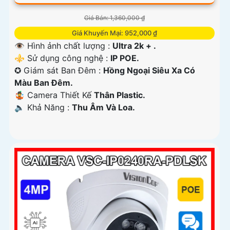
Giá Bán: 1,360,000 ₫
Giá Khuyến Mại: 952,000 ₫
👁 Hình ảnh chất lượng :
Ultra 2k + .
⚜️ Sử dụng công nghệ :
IP POE.
✪ Giám sát Ban Đêm :
Hồng Ngoại Siêu Xa Có
Màu Ban Ðêm.
🤹 Camera Thiết Kế
Thân Plastic.
️🔈 Khả Năng :
Thu Âm Và Loa.