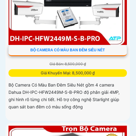
BỘ CAMERA CÓ MÀU BAN ĐÊM SIÊU NÉT
Giá Bán: 8,500,000 ₫
Giá Khuyến Mại: 8,500,000 ₫
Bộ Camera Có Màu Ban Đêm Siêu Nét gồm 4 camera
Dahua DH-IPC-HFW2449M-S-B-PRO độ phân giải 4MP,
ghi hình rõ từng chi tiết. Hỗ trợ công nghệ Starlight giúp
quan sát ban đêm có màu sống động