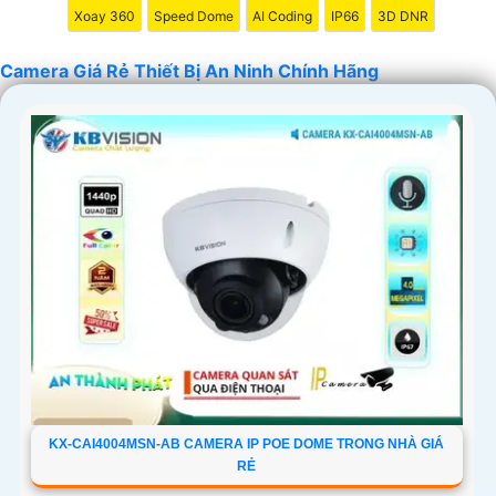
Xoay 360
Speed Dome
AI Coding
IP66
3D DNR
nghiệp. Chúc bạn tìm được giải pháp an ninh phù hợp!
Camera Giá Rẻ Thiết Bị An Ninh Chính Hãng
'
KX-CAI4004MSN-AB CAMERA IP POE DOME TRONG NHÀ GIÁ
RẺ