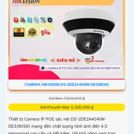
CAMERA HIKVISION DS-2DE2A404IW-DE3/W(S6)
Giá Bán: 7,300,000 ₫
Giá Khuyến Mại: 5,200,000 ₫
Thiết bị Camera IP POE sắc nét DS-2DE2A404IW-
DE3/W(S6) mang đến chất lượng hình ảnh đến 4.0
megapixel cao cấp và tiết kiệm. Với khả năng xem ban