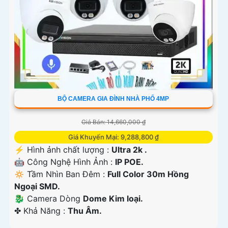
BỘ CAMERA GIA ĐÌNH NHÀ PHỐ 4MP
Giá Bán: 14,660,000 ₫
Giá Khuyến Mại: 9,288,800 ₫
️⚡ Hình ảnh chất lượng :
Ultra 2k .
🤖️ Công Nghệ Hình Ảnh :
IP POE.
🔅 Tầm Nhìn Ban Đêm :
Full Color 30m Hồng
Ngoại SMD.
🐉️ Camera Dòng
Dome Kim loại.
️✤ Khả Năng :
Thu Âm.