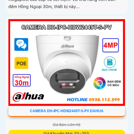
đêm Hồng Ngoại 30m, thiết bị này...
CAMERA DH-IPC-HDW2449T-S-PV DAHUA
Giá Bán: Liên Hệ
Giá Khuyến Mại: 5%-35%