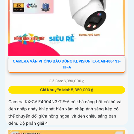
CAMERA VĂN PHÒNG BÁO ĐỘNG KBVISION KX-CAIF4004N3-
TIF-A
Giá Bán: 6,980,000 ₫
Giá Khuyến Mại: 5,380,000 ₫
Camera KX-CAiF4004N3-TiF-A có khả năng bật còi hú và
đèn nhấp nháy khi phát hiện xâm nhập ánh sáng kép có
thể chuyển đổi giữa hồng ngoại và đèn chiếu sáng ban
đêm. Độ phân giải 4