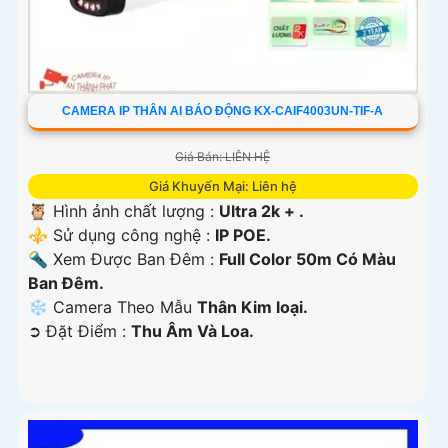
CAMERA IP THÂN AI BÁO ĐỘNG KX-CAIF4003UN-TIF-A
Giá Bán: LIÊN HỆ
Giá Khuyến Mại: Liên hệ
🦉 Hình ảnh chất lượng :
Ultra 2k + .
⚜️ Sử dụng công nghệ :
IP POE.
🔦 Xem Được Ban Đêm :
Full Color 50m Có Màu
Ban Ðêm.
❄ Camera Theo Mẫu
Thân Kim loại.
️➲ Đặt Điểm :
Thu Âm Và Loa.