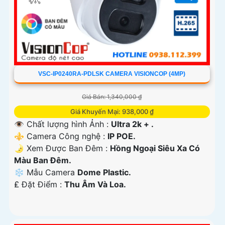
VSC-IP0240RA-PDLSK CAMERA VISIONCOP (4MP)
Giá Bán: 1,340,000 ₫
Giá Khuyến Mại: 938,000 ₫
👁 Chất lượng hình Ảnh :
Ultra 2k + .
⚜️ Camera Công nghệ :
IP POE.
🌛 Xem Được Ban Đêm :
Hồng Ngoại Siêu Xa Có
Màu Ban Ðêm.
❄ Mẫu Camera
Dome Plastic.
️₤ Đặt Điểm :
Thu Âm Và Loa.