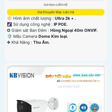
Giá Bán: LIÊN HỆ
Giá Khuyến Mại: Liên hệ
🔆 Hình ảnh chất lượng :
Ultra 2k + .
🌠 Sử dụng công nghệ :
IP POE.
✪ Giám sát Ban Đêm :
Hồng Ngoại 40m ONVIF.
🛡 Mẫu Camera
Dome Kim loại.
️✤ Khả Năng :
Thu Âm.