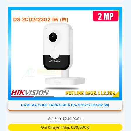
CAMERA CUBE TRONG NHÀ DS-2CD2423G2-IW (W)
Giá Bán: 1,240,000 ₫
Giá Khuyến Mại: 868,000 ₫