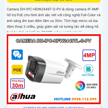
Camera DH-IPC-HDW2449T-S-PV là dòng camera IP 4MP
hỗ trợ PoE cho hình ảnh sắc nét với công nghệ Full-Color và
ánh sáng ấm ban đêm tầm xa 30m. Tích hợp micro và loa
đàm thoại 2 chiều, giúp giám sát và tương tác dễ dàng hỗ
trợ khe thẻ nhớ tối đa 256GB, công nghệ nén H