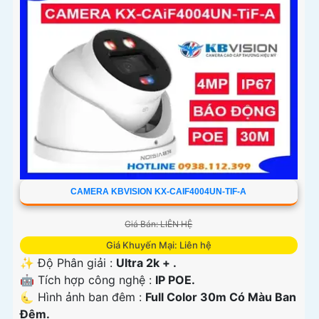
CAMERA KBVISION KX-CAIF4004UN-TIF-A
Giá Bán: LIÊN HỆ
Giá Khuyến Mại: Liên hệ
✨ Độ Phân giải :
Ultra 2k + .
🤖️ Tích hợp công nghệ :
IP POE.
🌜 Hình ảnh ban đêm :
Full Color 30m Có Màu Ban
Ðêm.