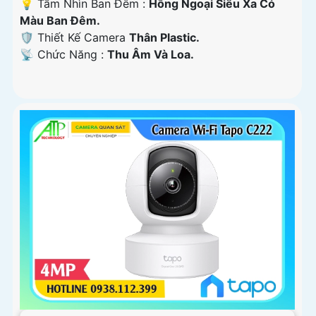
💡 Tầm Nhìn Ban Đêm :
Hồng Ngoại Siêu Xa Có
Màu Ban Ðêm.
🛡 Thiết Kế Camera
Thân Plastic.
️📡 Chức Năng :
Thu Âm Và Loa.