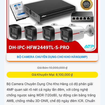
BỘ CAMERA CHUYÊN DỤNG CHO KHO HÀNG(4MP)
Giá Bán: 10,000,000 ₫
Giá Khuyến Mại: 8,100,000 ₫
Bộ Camera Chuyên Dụng Cho Kho Hàng có độ phân giải
4MP quan sát rõ nét cả ngày lẫn đêm, với công nghệ
chống ngược sáng WDR (120dB), tự động cân bằng trắng
AWB, chống nhiễu 3D-DNR, chế độ ngày đêm ICR. Chuẩn