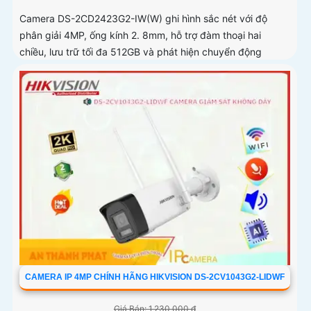
Camera DS-2CD2423G2-IW(W) ghi hình sắc nét với độ
phân giải 4MP, ống kính 2. 8mm, hỗ trợ đàm thoại hai
chiều, lưu trữ tối đa 512GB và phát hiện chuyển động
thông minh phân biệt người, phương tiện
CAMERA IP 4MP CHÍNH HÃNG HIKVISION DS-2CV1043G2-LIDWF
Giá Bán: 1,230,000 ₫