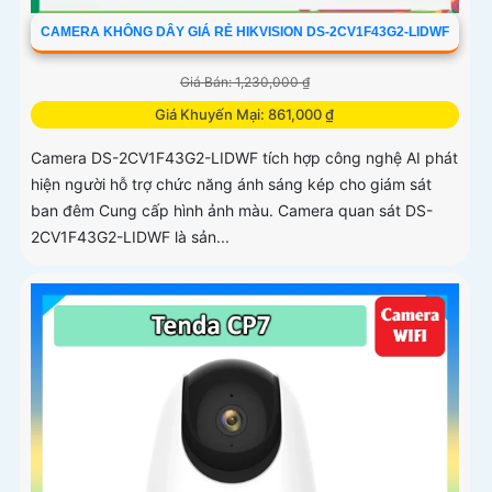
CAMERA KHÔNG DÂY GIÁ RẺ HIKVISION DS-2CV1F43G2-LIDWF
Giá Bán: 1,230,000 ₫
Giá Khuyến Mại: 861,000 ₫
Camera DS-2CV1F43G2-LIDWF tích hợp công nghệ AI phát
hiện người hỗ trợ chức năng ánh sáng kép cho giám sát
ban đêm Cung cấp hình ảnh màu. Camera quan sát DS-
2CV1F43G2-LIDWF là sản...