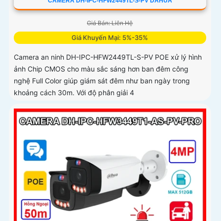
CAMERA DH-IPC-HFW2449TL-S-PV DAHUA
Giá Bán: Liên Hệ
Giá Khuyến Mại: 5%-35%
Camera an ninh DH-IPC-HFW2449TL-S-PV POE xử lý hình
ảnh Chip CMOS cho màu sắc sáng hơn ban đêm công
nghệ Full Color giúp giám sát đêm như ban ngày trong
khoảng cách 30m. Với độ phân giải 4