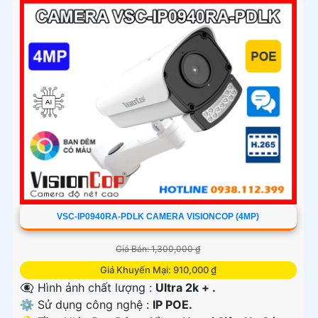
VSC-IP0940RA-PDLK CAMERA VISIONCOP (4MP)
Giá Bán: 1,300,000 ₫
Giá Khuyến Mại: 910,000 ₫
👁️‍🗨 Hình ảnh chất lượng :
Ultra 2k + .
⚙ Sử dụng công nghệ :
IP POE.