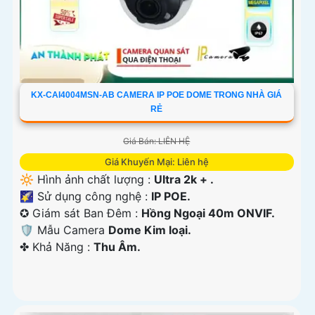
KX-CAI4004MSN-AB CAMERA IP POE DOME TRONG NHÀ GIÁ
RẺ
Giá Bán: LIÊN HỆ
Giá Khuyến Mại: Liên hệ
🔆 Hình ảnh chất lượng :
Ultra 2k + .
🌠 Sử dụng công nghệ :
IP POE.
✪ Giám sát Ban Đêm :
Hồng Ngoại 40m ONVIF.
🛡 Mẫu Camera
Dome Kim loại.
️✤ Khả Năng :
Thu Âm.