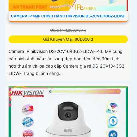
CAMERA IP 4MP CHÍNH HÃNG HIKVISION DS-2CV1043G2-LIDWF
Giá Bán: 1,230,000 ₫
Giá Khuyến Mại: 861,000 ₫
Camera IP hikvision DS-2CV1043G2-LIDWF 4.0 MP cung
cấp hình ảnh màu sắc sáng đẹp ban đêm đến 30m tích
hợp thu âm và loa cao cấp Camera giá rẻ DS-2CV1043G2-
LIDWF Trang bị ánh sáng...