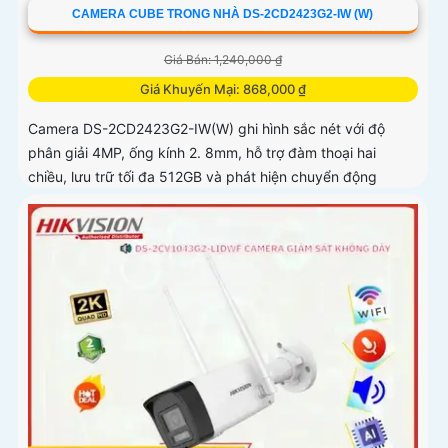
CAMERA CUBE TRONG NHÀ DS-2CD2423G2-IW (W)
Giá Bán: 1,240,000 ₫
Giá Khuyến Mại: 868,000 ₫
Camera DS-2CD2423G2-IW(W) ghi hình sắc nét với độ
phân giải 4MP, ống kính 2. 8mm, hỗ trợ đàm thoại hai
chiều, lưu trữ tối đa 512GB và phát hiện chuyển động
thông minh phân biệt người, phương tiện