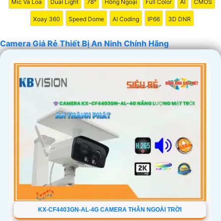
Mic Và Loa
Dual Light
78°
Hồng Ngoại
Full Color
AI
CMOS
nghiệp. Chúc bạn tìm được giải pháp an ninh phù hợp!
Xoay 360
Speed Dome
AI Coding
IP66
3D DNR
Camera Giá Rẻ Thiết Bị An Ninh Chính Hãng
'
KX-CF4403GN-AL-4G CAMERA THÂN NGOÀI TRỜI