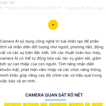
xem xét:
1:
**Camera IP Wifi Ezviz C6CN**: - Camera IP PTZ xoay
360 độ, góc quay rộng. - Độ phân giải Full HD 1080p. - Hỗ
trợ kết nối không dây WiFi. - Tích hợp công nghệ hồng
ngoại thông minh. - Phù hợp để theo dõi khoảng cách xa.
📽
2:
**Camera Hikvision DS-2CD1021-I**: - Camera IP
công nghệ H.265+ tiết kiệm băng thông. - Độ phân giải
Camera AI sử dụng công nghệ trí tuệ nhân tạo để phân
2MP (1920x1080). - Hỗ trợ chống ngược sáng kỹ thuật số.
tích và nhận diện đối tượng như người, phương tiện, động
- Thiết kế vỏ nhựa chống va đập. - Hồng ngoại ban đêm
vật và các sự kiện đặc biệt. Với các thuật toán học máy,
khoảng cách lên đến 30m.
camera AI có thể tự động hóa các tác vụ giám sát, giảm
✳️
3:
**Camera Dahua HDCVI HAC-HFW1200T**: -
bớt sự can thiệp của con người. Tính năng nhận diện
Camera HDCVI 2MP hỗ trợ chất lượng hình ảnh cao. - Lens
khuôn mặt, phát hiện xâm nhập và các chức năng thông
cố định 3.6mm. - Tầm quan sát hồng ngoại lên đến 20m. -
minh khác giúp nâng cao độ chính xác và hiệu quả trong
Chống ngược sáng Digital WDR, cân bằng sáng, chống
việc bảo vệ an ninh.
nhiễu 3D. - Giá phải chăng với chất lượng
chắc chắn hơn
.
Nhớ kiểm tra và lựa chọn sản phẩm phù hợp với nhu cầu
sử dụng và không gian lắp đặt của bạn. Bạn có thể tham
CAMERA QUAN SÁT RÕ NÉT
khảo thêm thông tin chi tiết và mua hàng tại các cửa hàng
điện tử uy tín hoặc cửa hàng thiết bị an ninh chuyên