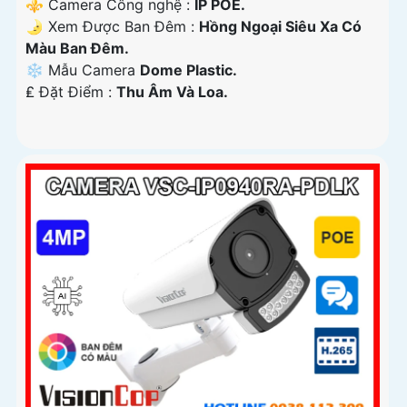
⚜️ Camera Công nghệ :
IP POE.
🌛 Xem Được Ban Đêm :
Hồng Ngoại Siêu Xa Có
Màu Ban Ðêm.
❄ Mẫu Camera
Dome Plastic.
️₤ Đặt Điểm :
Thu Âm Và Loa.