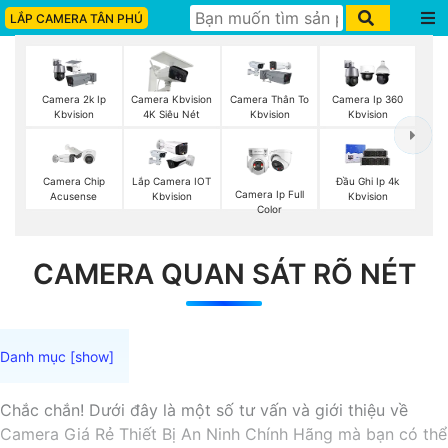
LẮP CAMERA TÂN PHÚ
Camera 2k Ip
Camera Kbvision
Camera Thân To
Camera Ip 360
Kbvision
4K Siêu Nét
Kbvision
Kbvision
Camera Chip
Lắp Camera IOT
Đầu Ghi Ip 4k
Camera Ip Full
Acusense
Kbvision
Kbvision
Color
CAMERA QUAN SÁT RÕ NÉT
Chắc chắn! Dưới đây là một số tư vấn và giới thiệu về
Camera Giá Rẻ Thiết Bị An Ninh Chính Hãng mà bạn có thể