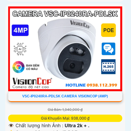
VSC-IP0240RA-PDLSK CAMERA VISIONCOP (4MP)
Giá Bán: 1,340,000 ₫
Giá Khuyến Mại: 938,000 ₫
👁 Chất lượng hình Ảnh :
Ultra 2k + .