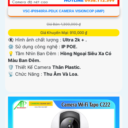
VSC-IP0940RA-PDLK CAMERA VISIONCOP (4MP)
Giá Bán: 1,300,000 ₫
Giá Khuyến Mại: 910,000 ₫
👁️‍🗨 Hình ảnh chất lượng :
Ultra 2k + .
⚙ Sử dụng công nghệ :
IP POE.
💡 Tầm Nhìn Ban Đêm :
Hồng Ngoại Siêu Xa Có
Màu Ban Ðêm.
🛡 Thiết Kế Camera
Thân Plastic.
️📡 Chức Năng :
Thu Âm Và Loa.