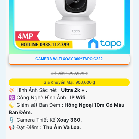
CAMERA WI-FI XOAY 360º TAPO C222
Giá Bán: 1,300,000 ₫
Giá Khuyến Mại: 900,000 ₫
🔅 Hình Ảnh Sắc nét :
Ultra 2k + .
⚛️ Công Nghệ Hình Ảnh :
IP Wifi.
🌜 Giám sát Ban Đêm :
Hồng Ngoại 10m Có Màu
Ban Ðêm.
🗜️ Camera Thiết Kế
Xoay 360.
️📢 Đặt Điểm :
Thu Âm Và Loa.