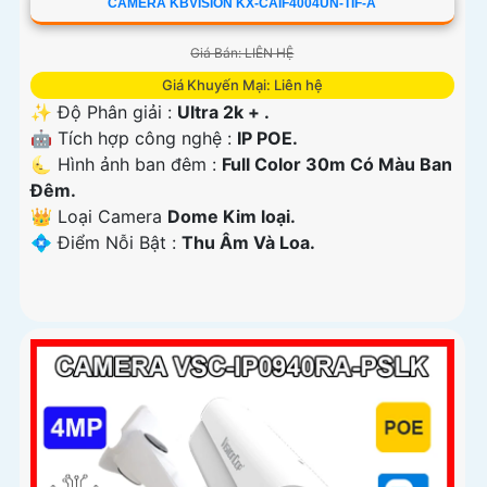
CAMERA KBVISION KX-CAIF4004UN-TIF-A
Giá Bán: LIÊN HỆ
Giá Khuyến Mại: Liên hệ
✨ Độ Phân giải :
Ultra 2k + .
🤖️ Tích hợp công nghệ :
IP POE.
🌜 Hình ảnh ban đêm :
Full Color 30m Có Màu Ban
Ðêm.
👑 Loại Camera
Dome Kim loại.
️💠 Điểm Nỗi Bật :
Thu Âm Và Loa.