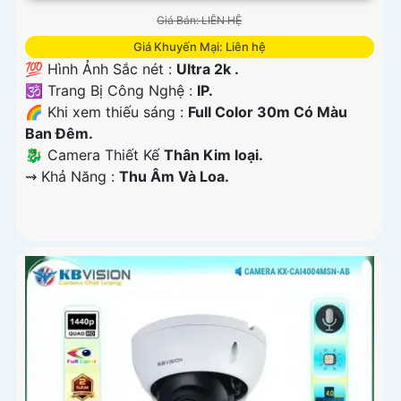
Giá Bán: LIÊN HỆ
Giá Khuyến Mại: Liên hệ
💯 Hình Ảnh Sắc nét :
Ultra 2k .
🕉️ Trang Bị Công Nghệ :
IP.
🌈 Khi xem thiếu sáng :
Full Color 30m Có Màu
Ban Ðêm.
🐉️ Camera Thiết Kế
Thân Kim loại.
️⇝ Khả Năng :
Thu Âm Và Loa.