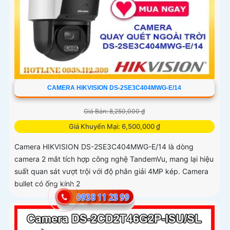
CAMERA HIKVISION DS-2SE3C404MWG-E/14
Giá Bán: 8,250,000 ₫
Giá Khuyến Mại: 6,500,000 ₫
Camera HIKVISION DS-2SE3C404MWG-E/14 là dòng
camera 2 mắt tích hợp công nghệ TandemVu, mang lại hiệu
suất quan sát vượt trội với độ phân giải 4MP kép. Camera
bullet có ống kính 2