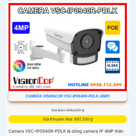
CAMERA VISIONCOP VSC-IP0940R-PDLK (4MP)
Giá Bán: 996,000 ₫
Giá Khuyến Mại: 697,200 ₫
Camera VSC-IP0940R-PDLK là dòng camera IP 4MP thân