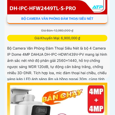
BỘ CAMERA VĂN PHÒNG ĐÀM THOẠI SIÊU NÉT
Giá Bán: 12,960,000 ₫
Giá Khuyến Mại: 6,900,000 ₫
Bộ Camera Văn Phòng Đàm Thoại Siêu Nét là bộ 4 Camera
IP Dome 4MP DAHUA DH-IPC-HDW1439V-PV mang lại hình
ảnh sắc nét nhờ độ phân giải 2560×1440, hỗ trợ chống
ngược sáng WDR 120dB, tự động cân bằng trắng, chống
nhiễu 3D-DNR. Tích hợp loa, mic đàm thoại hai chiều, chiếu
sáng kép LED ánh sáng ấm và hồng ngoại 30m, cùng tính
năng phát hiện con người, giúp giám sát hiệu quả ngày
đêm