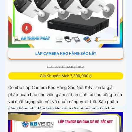
LẮP CAMERA KHO HÀNG SẮC NÉT
Giá Bán: 10,450,000 ₫
Giá Khuyến Mại: 7,299,000 ₫
Combo Lắp Camera Kho Hàng Sắc Nét KBvision là giải
pháp hoàn hảo cho việc giám sát an ninh tại các công trình
với chất lượng sắc nét và chức năng vượt trội. Sản phẩm
này không chỉ đảm bảo hình ảnh rõ nét mà còn tích hợp
chức năng thu âm tiên nghi, hỗ trợ việc giám sát một cách
toàn diện và chính xác hơn