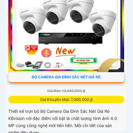
BỘ CAMERA GIA ĐÌNH SẮC NÉT GIÁ RẺ
Giá Bán: 13,540,000 ₫
Giá Khuyến Mại: 7,000,000 ₫
Thiết kế trọn bộ Bộ Camera Gia Đình Sắc Nét Giá Rẻ
KBvision với đặc điểm nổi bật là chất lượng hình ảnh 4.0
MP cùng công nghệ mới tiên tiến. Mỗi chi tiết của sản
phẩm đều được...