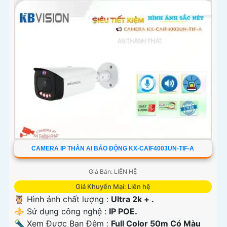
CAMERA IP THÂN AI BÁO ĐỘNG KX-CAIF4003UN-TIF-A
Giá Bán: LIÊN HỆ
Giá Khuyến Mại: Liên hệ
🦉 Hình ảnh chất lượng :
Ultra 2k + .
⚜️ Sử dụng công nghệ :
IP POE.
🔦 Xem Được Ban Đêm :
Full Color 50m Có Màu