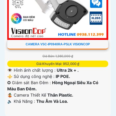
CAMERA VSC-IP0940RA-PSLK VISIONCOP
Giá Bán: 1,360,000 ₫
Giá Khuyến Mại: 952,000 ₫
👁 Hình ảnh chất lượng :
Ultra 2k + .
⚜️ Sử dụng công nghệ :
IP POE.
✪ Giám sát Ban Đêm :
Hồng Ngoại Siêu Xa Có
Màu Ban Ðêm.
🤹 Camera Thiết Kế
Thân Plastic.
️🔈 Khả Năng :
Thu Âm Và Loa.