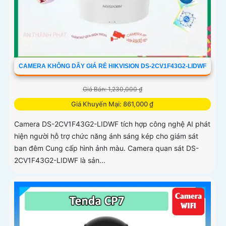
CAMERA KHÔNG DÂY GIÁ RẺ HIKVISION DS-2CV1F43G2-LIDWF
Giá Bán: 1,230,000 ₫
Giá Khuyến Mại: 861,000 ₫
Camera DS-2CV1F43G2-LIDWF tích hợp công nghệ AI phát
hiện người hỗ trợ chức năng ánh sáng kép cho giám sát
ban đêm Cung cấp hình ảnh màu. Camera quan sát DS-
2CV1F43G2-LIDWF là sản...