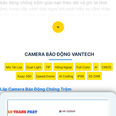
báo động chống trộm giúp bạn theo dõi và ghi lại hình
ảnh, cung cấp cảnh báo ngay khi phát hiện sự xâm nhập
hoặc hành vi đáng ngờ trong không gian được giám sát.
Nếu bạn quan tâm đến việc lắp đặt Camera Báo Động
Chống Trộm, bạn có thể liên hệ với các công ty cung cấp
dịch vụ lắp đặt camera hoặc công ty an ninh chuyên
nghiệp địa phương. Bạn cũng có thể tìm hiểu về các sản
phẩm camera báo động trên thị trường và tự lắp đặt nếu
bạn muốn.
CAMERA BÁO ĐỘNG VANTECH
Nếu bạn cần thêm thông tin hoặc muốn để lại thông tin
liên lạc, Từng công trình có thể giúp bạn tìm kiếm các dịch
Mic Và Loa
Dual Light
78°
Hồng Ngoại
Full Color
AI
CMOS
vụ liên quan đến lắp đặt Camera Báo Động Chống Trộm.
Xoay 360
Speed Dome
AI Coding
IP66
3D DNR
Lắp Camera Báo Động Chống Trộm