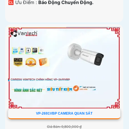
️🆑 Ưu Điểm :
Báo Động Chuyển Động.
VP-2691VBP CAMERA QUAN SÁT
Giá Bán: 9,800,000 ₫