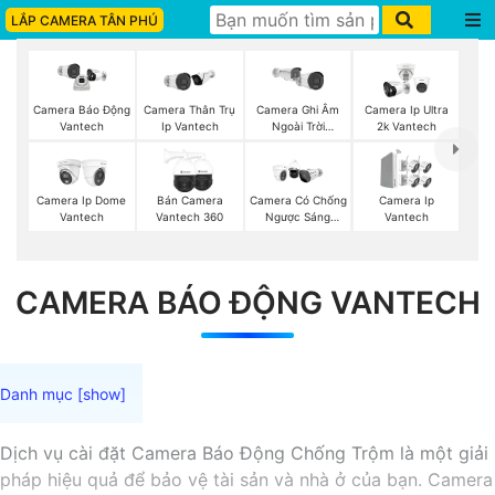
LẮP CAMERA TÂN PHÚ
Camera Thân Trụ
Camera Ghi Âm
Camera Ip Ultra
Camera Báo Động
Ip Vantech
Ngoài Trời
2k Vantech
Vantech
Vantech
Camera Ip Dome
Bán Camera
Camera Có Chống
Camera Ip
Vantech
Vantech 360
Ngược Sáng
Vantech
Vantech
CAMERA BÁO ĐỘNG VANTECH
Dịch vụ cài đặt Camera Báo Động Chống Trộm là một giải
pháp hiệu quả để bảo vệ tài sản và nhà ở của bạn. Camera