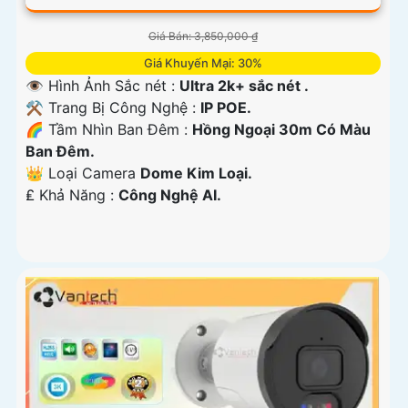
Giá Bán: 3,850,000 ₫
Giá Khuyến Mại: 30%
👁 Hình Ảnh Sắc nét :
Ultra 2k+ sắc nét .
⚒ Trang Bị Công Nghệ :
IP POE.
🌈 Tầm Nhìn Ban Đêm :
Hồng Ngoại 30m Có Màu
Ban Đêm.
👑 Loại Camera
Dome Kim Loại.
️₤ Khả Năng :
Công Nghệ AI.