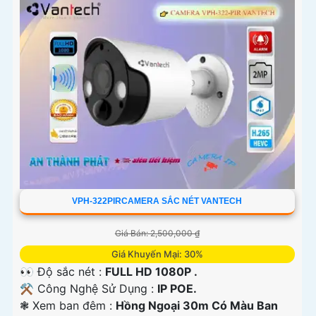
VPH-322PIRCAMERA SẮC NÉT VANTECH
Giá Bán: 2,500,000 ₫
Giá Khuyến Mại: 30%
👀 Độ sắc nét :
FULL HD 1080P .
⚒ Công Nghệ Sử Dụng :
IP POE.
❃ Xem ban đêm :
Hồng Ngoại 30m Có Màu Ban