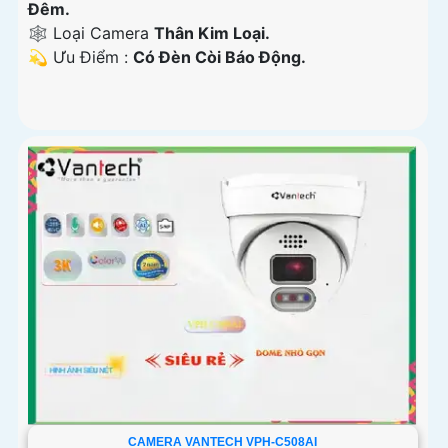
Đêm.
🕸️ Loại Camera
Thân Kim Loại.
️💫 Ưu Điểm :
Có Đèn Còi Báo Động.
CAMERA VANTECH VPH-C508AI