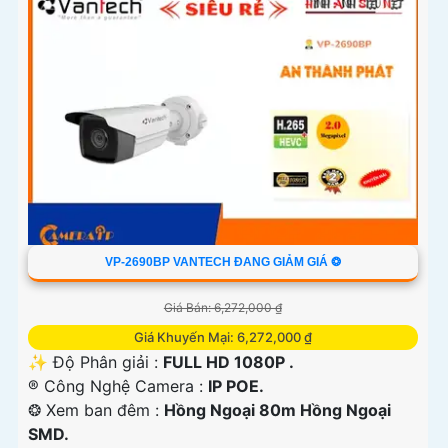
VP-2690BP VANTECH ĐANG GIẢM GIÁ ❂
Giá Bán: 6,272,000 ₫
Giá Khuyến Mại: 6,272,000 ₫
✨ Độ Phân giải :
FULL HD 1080P .
®️ Công Nghệ Camera :
IP POE.
❂ Xem ban đêm :
Hồng Ngoại 80m Hồng Ngoại
SMD.