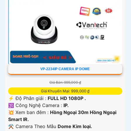
'
VP-2234IP CAMERA IP DOME
Giá Bán: 999,000 ₫
Giá Khuyến Mại: 999,000 ₫
️⚡ Độ Phân giải :
FULL HD 1080P .
🕉️ Công Nghệ Camera :
IP.
💥 Xem ban đêm :
Hồng Ngoại 30m Hồng Ngoại
Smart IR.
⚒ Camera Theo Mẫu
Dome Kim loại.