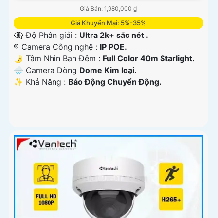
Giá Bán: 1,980,000 ₫
Giá Khuyến Mại: 5%-35%
👁️‍🗨 Độ Phân giải :
Ultra 2k+ sắc nét .
®️ Camera Công nghệ :
IP POE.
🌛 Tầm Nhìn Ban Đêm :
Full Color 40m Starlight.
🌧️ Camera Dòng
Dome Kim loại.
️✨ Khả Năng :
Báo Động Chuyển Động.