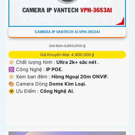
CAMERA IP VANTECH AI VPH-3653AI
Giá Bán: 5,800,000 ₫
Giá Khuyến Mại: 4,800,000 ₫
🔅 Chất lượng hình :
Ultra 2k+ sắc nét .
🕉️ Công Nghệ :
IP POE.
🔅 Xem ban đêm :
Hồng Ngoại 20m ONVIF.
🎨 Camera Dòng
Dome Kim Loại.
️☣️ Ưu Điểm :
Công Nghệ AI.