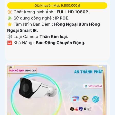
Giá Khuyến Mại: 9,800,000 ₫
🔆 Chất lượng hình Ảnh :
FULL HD 1080P .
✳️ Sử dụng công nghệ :
IP POE.
⭐ Tầm Nhìn Ban Đêm :
Hồng Ngoại 80m Hồng
Ngoại Smart IR.
🕸️ Loại Camera
Thân Kim loại.
️🆑 Khả Năng :
Báo Động Chuyển Động.