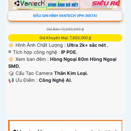
ĐẦU GHI HÌNH VANTECH VPH-3657AI
Giá Bán: 12,000,000 ₫
Giá Khuyến Mại: 7,850,000 ₫
🔅 Hình Ành Chất Lượng :
Ultra 2k+ sắc nét .
®️ Tích hợp công nghệ :
IP POE.
🔅 Xem ban đêm :
Hồng Ngoại 80m Hồng Ngoại
SMD.
🎲 Cấu Tạo Camera
Thân Kim Loại.
️📢 Ưu Điểm :
Công Nghệ AI.