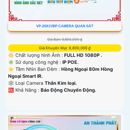
VP-2691VBP CAMERA QUAN SÁT
Giá Bán: 9,800,000 ₫
Giá Khuyến Mại: 9,800,000 ₫
🔆 Chất lượng hình Ảnh :
FULL HD 1080P .
✳️ Sử dụng công nghệ :
IP POE.
⭐ Tầm Nhìn Ban Đêm :
Hồng Ngoại 80m Hồng
Ngoại Smart IR.
🕸️ Loại Camera
Thân Kim loại.
️🆑 Khả Năng :
Báo Động Chuyển Động.