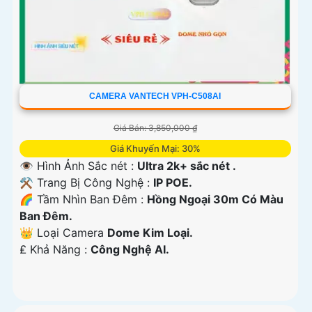
CAMERA VANTECH VPH-C508AI
Giá Bán: 3,850,000 ₫
Giá Khuyến Mại: 30%
👁 Hình Ảnh Sắc nét :
Ultra 2k+ sắc nét .
⚒ Trang Bị Công Nghệ :
IP POE.
🌈 Tầm Nhìn Ban Đêm :
Hồng Ngoại 30m Có Màu
Ban Đêm.
👑 Loại Camera
Dome Kim Loại.
️₤ Khả Năng :
Công Nghệ AI.