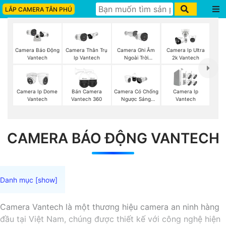
LẮP CAMERA TÂN PHÚ
Camera Thân Trụ
Camera Ghi Âm
Camera Ip Ultra
Camera Báo Động
Ip Vantech
Ngoài Trời
2k Vantech
Vantech
Vantech
Camera Ip Dome
Bán Camera
Camera Có Chống
Camera Ip
Vantech
Vantech 360
Ngược Sáng
Vantech
Vantech
CAMERA BÁO ĐỘNG VANTECH
Camera Vantech là một thương hiệu camera an ninh hàng
đầu tại Việt Nam, chúng được thiết kế với công nghệ hiện