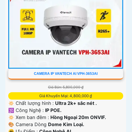
CAMERA IP VANTECH AI VPH-3653AI
Giá Bán: 5,800,000 ₫
Giá Khuyến Mại: 4,800,000 ₫
🔅 Chất lượng hình :
Ultra 2k+ sắc nét .
🕉️ Công Nghệ :
IP POE.
🔅 Xem ban đêm :
Hồng Ngoại 20m ONVIF.
🎨 Camera Dòng
Dome Kim Loại.
️☣️ Ưu Điểm :
Công Nghệ AI.