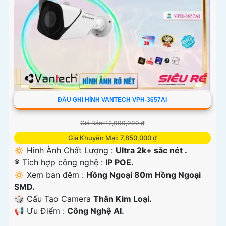
ĐẦU GHI HÌNH VANTECH VPH-3657AI
Giá Bán: 12,000,000 ₫
Giá Khuyến Mại: 7,850,000 ₫
🔅 Hình Ành Chất Lượng :
Ultra 2k+ sắc nét .
®️ Tích hợp công nghệ :
IP POE.
🔅 Xem ban đêm :
Hồng Ngoại 80m Hồng Ngoại
SMD.
🎲 Cấu Tạo Camera
Thân Kim Loại.
️📢 Ưu Điểm :
Công Nghệ AI.