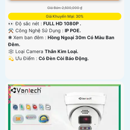
Giá Bán: 2,500,000 ₫
Giá Khuyến Mại: 30%
👀 Độ sắc nét :
FULL HD 1080P .
⚒ Công Nghệ Sử Dụng :
IP POE.
❃ Xem ban đêm :
Hồng Ngoại 30m Có Màu Ban
Đêm.
🕸️ Loại Camera
Thân Kim Loại.
️💫 Ưu Điểm :
Có Đèn Còi Báo Động.