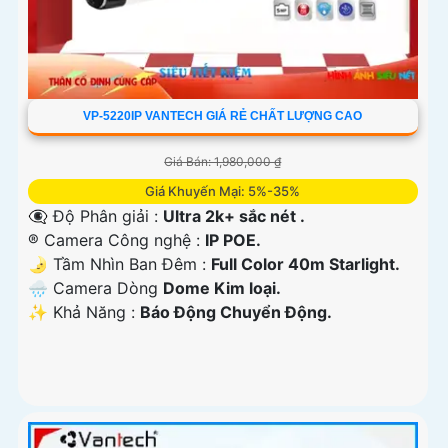
VP-5220IP VANTECH GIÁ RẺ CHẤT LƯỢNG CAO
Giá Bán: 1,980,000 ₫
Giá Khuyến Mại: 5%-35%
👁️‍🗨 Độ Phân giải :
Ultra 2k+ sắc nét .
®️ Camera Công nghệ :
IP POE.
🌛 Tầm Nhìn Ban Đêm :
Full Color 40m Starlight.
🌧️ Camera Dòng
Dome Kim loại.
️✨ Khả Năng :
Báo Động Chuyển Động.