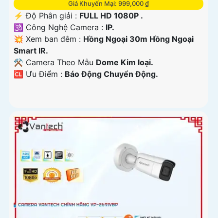
Giá Khuyến Mại: 999,000 ₫
️⚡ Độ Phân giải :
FULL HD 1080P .
🕉️ Công Nghệ Camera :
IP.
💥 Xem ban đêm :
Hồng Ngoại 30m Hồng Ngoại
Smart IR.
⚒ Camera Theo Mẫu
Dome Kim loại.
️🆑 Ưu Điểm :
Báo Động Chuyển Động.