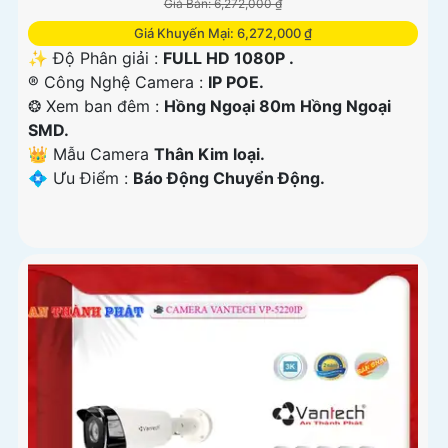
Giá Bán: 6,272,000 ₫
Giá Khuyến Mại: 6,272,000 ₫
✨ Độ Phân giải :
FULL HD 1080P .
®️ Công Nghệ Camera :
IP POE.
❂ Xem ban đêm :
Hồng Ngoại 80m Hồng Ngoại
SMD.
👑 Mẫu Camera
Thân Kim loại.
️💠 Ưu Điểm :
Báo Động Chuyển Động.