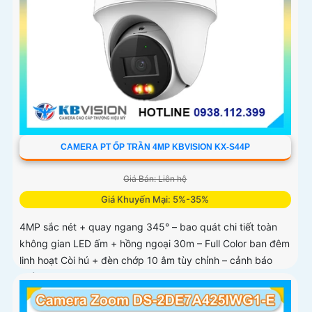
CAMERA PT ỐP TRẦN 4MP KBVISION KX-S44P
Giá Bán: Liên hệ
Giá Khuyến Mại: 5%-35%
4MP sắc nét + quay ngang 345° – bao quát chi tiết toàn
không gian LED ấm + hồng ngoại 30m – Full Color ban đêm
linh hoạt Còi hú + đèn chớp 10 âm tùy chỉnh – cảnh báo
chủ động tức thì