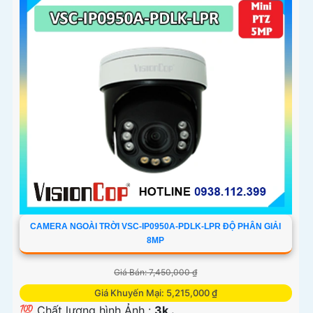
CAMERA NGOÀI TRỜI VSC-IP0950A-PDLK-LPR ĐỘ PHÂN GIẢI
8MP
Giá Bán: 7,450,000 ₫
Giá Khuyến Mại: 5,215,000 ₫
💯 Chất lượng hình Ảnh :
3k .