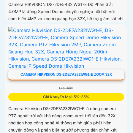
Camera HIKVISION DS-2DE5432IWG1-E Độ Phân Giải
4.0MP là dòng Speed Dome chuyên nghiệp nổi bật với
cảm biến 4MP và zoom quang học 32X, hỗ trợ giám sát chi
tiết ở khoảng cách xa
CAMERA HIKVISION DS-2DE7A232IWG1-E ZOOM 32X
Giá Bán:
Giá Khuyến Mại: 5%-35%
Camera Hikvision DS-2DE7A232IWG1-E là dòng camera
PTZ ngoài trời với khả năng zoom vượt trội lên đến 32X,
nhờ tích hợp công nghệ AI thông minh giúp phát hiện
chuyển động và phân biệt người/ phương tiện chính xát