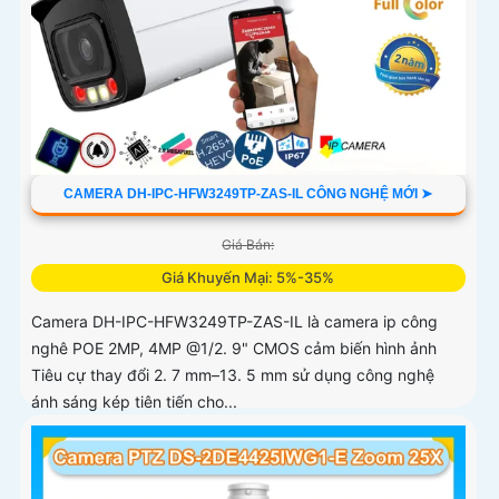
CAMERA DH-IPC-HFW3249TP-ZAS-IL CÔNG NGHỆ MỚI ➤
Giá Bán:
Giá Khuyến Mại: 5%-35%
Camera DH-IPC-HFW3249TP-ZAS-IL là camera ip công
nghê POE 2MP, 4MP @1/2. 9" CMOS cảm biến hình ảnh
Tiêu cự thay đổi 2. 7 mm–13. 5 mm sử dụng công nghệ
ánh sáng kép tiên tiến cho...