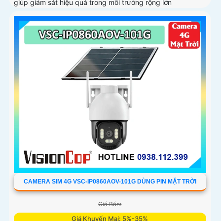
giúp giám sát hiệu quả trong môi trường rộng lớn
CAMERA SIM 4G VSC-IP0860AOV-101G DÙNG PIN MẶT TRỜI
Giá Bán:
Giá Khuyến Mại: 5%-35%