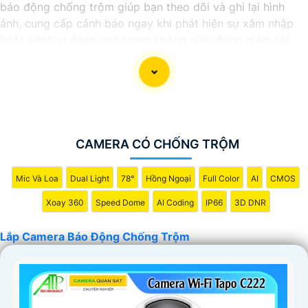
báo động chống trộm giúp bạn theo dõi và ghi lại hình
ảnh, cung cấp cảnh báo ngay khi phát hiện sự xâm nhập
hoặc hành vi đáng ngờ trong không gian được giám sát.
Nếu bạn quan tâm đến việc lắp đặt Camera Báo Động
Chống Trộm, bạn có thể liên hệ với các công ty cung cấp
dịch vụ lắp đặt camera hoặc công ty an ninh chuyên
nghiệp địa phương. Bạn cũng có thể tìm hiểu về các sản
phẩm camera báo động trên thị trường và tự lắp đặt nếu
bạn muốn.
CAMERA CÓ CHỐNG TRỘM
Nếu bạn cần thêm thông tin hoặc muốn để lại thông tin
liên lạc, Từng công trình có thể giúp bạn tìm kiếm các dịch
Mic Và Loa
Dual Light
78°
Hồng Ngoại
Full Color
AI
CMOS
vụ liên quan đến lắp đặt Camera Báo Động Chống Trộm.
Xoay 360
Speed Dome
AI Coding
IP66
3D DNR
Lắp Camera Báo Động Chống Trộm