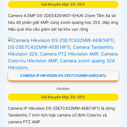
Giá Khuyến Mại: 5%-35%
Camera 4.0MP DS-2DE5425IWG1-EHUN Zoom Tầm Xa sở
hữu độ phân giải 4MP cùng zoom quang học 25X, đáp ứng
hiệu quả nhu cầu giám sát tại khu vực rộng
CAMERA IP HIKVISION DS-2SE7C432MW-AEB(14F1)
Giá Bán:
Giá Khuyến Mại: 5%-35%
Camera IP Hikvision DS-2SE7C432MW-AEB(14F1) là dòng
TandemVu 7 inch tích hợp camera cố định ColorVu và
camera PTZ 4MP