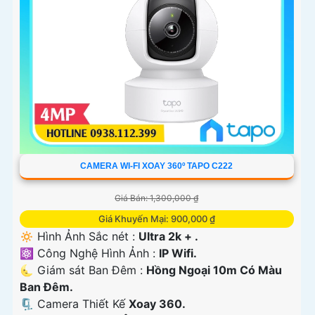
'
CAMERA WI-FI XOAY 360º TAPO C222
Giá Bán: 1,300,000 ₫
Giá Khuyến Mại: 900,000 ₫
🔅 Hình Ảnh Sắc nét :
Ultra 2k + .
⚛️ Công Nghệ Hình Ảnh :
IP Wifi.
🌜 Giám sát Ban Đêm :
Hồng Ngoại 10m Có Màu
Ban Ðêm.
🗜️ Camera Thiết Kế
Xoay 360.