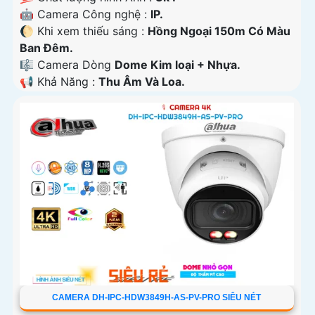
🤖️ Camera Công nghệ :
IP.
🌔 Khi xem thiếu sáng :
Hồng Ngoại 150m Có Màu
Ban Ðêm.
🎼️ Camera Dòng
Dome Kim loại + Nhựa.
️📢 Khả Năng :
Thu Âm Và Loa.
CAMERA DH-IPC-HDW3849H-AS-PV-PRO SIÊU NÉT