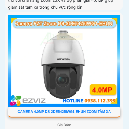
trời với khả năng Zoom 25X và độ phân giải 4.0MP giúp
giám sát tầm xa trong khu vực rộng lớn
CAMERA 4.0MP DS-2DE5425IWG1-EHUN ZOOM TẦM XA
Giá Bán: