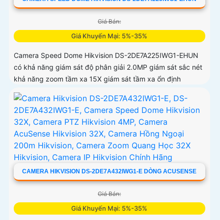
Giá Bán:
Giá Khuyến Mại: 5%-35%
Camera Speed Dome Hikvision DS-2DE7A225IWG1-EHUN
có khả năng giám sát độ phân giải 2.0MP giám sát sắc nét
khả năng zoom tầm xa 15X giám sát tầm xa ổn định
CAMERA HIKVISION DS-2DE7A432IWG1-E DÒNG ACUSENSE
Giá Bán:
Giá Khuyến Mại: 5%-35%