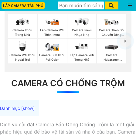
LẮP CAMERA TÂN PHÚ
Camera Imou
Lắp Camera Wifi
Camera Imou
Camera Theo Dỏi
Trong Nhà
Thân Imou
Nhụa Nhẹ
Chuyển Động
Imou
Camera Wifi Imou
Lắp Camera Wifi
Camera 360 Imou
Camera
Ngoài Trời
Trong Nhà
Full Color
Hdparagon
Starlight
CAMERA CÓ CHỐNG TRỘM
Dịch vụ cài đặt Camera Báo Động Chống Trộm là một giải
pháp hiệu quả để bảo vệ tài sản và nhà ở của bạn. Camera