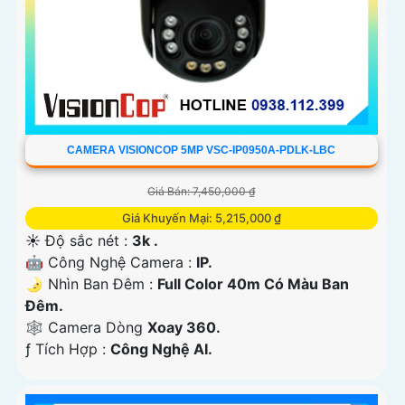
CAMERA VISIONCOP 5MP VSC-IP0950A-PDLK-LBC
Giá Bán: 7,450,000 ₫
Giá Khuyến Mại: 5,215,000 ₫
☀️ Độ sắc nét :
3k .
🤖️ Công Nghệ Camera :
IP.
🌛 Nhìn Ban Đêm :
Full Color 40m Có Màu Ban
Ðêm.
🕸️ Camera Dòng
Xoay 360.
️ƒ Tích Hợp :
Công Nghệ AI.