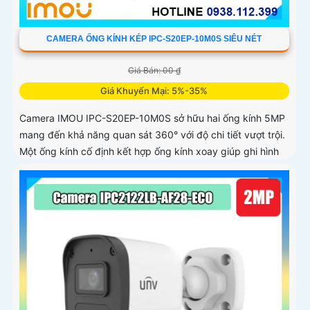
CAMERA ỐNG KÍNH KÉP IPC-S20EP-10M0S SIÊU NÉT
Giá Bán: 00 ₫
Giá Khuyến Mại: 5%-35%
Camera IMOU IPC-S20EP-10M0S sở hữu hai ống kính 5MP
mang đến khả năng quan sát 360° với độ chi tiết vượt trội.
Một ống kính cố định kết hợp ống kính xoay giúp ghi hình
toàn diện mà không bỏ sót điểm mù