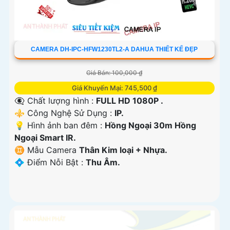
CAMERA DH-IPC-HFW1230TL2-A DAHUA THIẾT KẾ ĐẸP
Giá Bán: 100,000 ₫
Giá Khuyến Mại: 745,500 ₫
👁️‍🗨 Chất lượng hình :
FULL HD 1080P .
⚜️ Công Nghệ Sử Dụng :
IP.
💡 Hình ảnh ban đêm :
Hồng Ngoại 30m Hồng
Ngoại Smart IR.
♊ Mẫu Camera
Thân Kim loại + Nhựa.
️💠 Điểm Nỗi Bật :
Thu Âm.