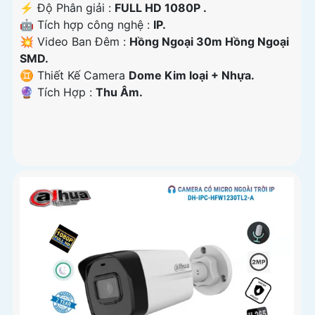
️⚡ Độ Phân giải :
FULL HD 1080P .
🤖️ Tích hợp công nghệ :
IP.
💥 Video Ban Đêm :
Hồng Ngoại 30m Hồng Ngoại
SMD.
♊ Thiết Kế Camera
Dome Kim loại + Nhựa.
️🔮 Tích Hợp :
Thu Âm.