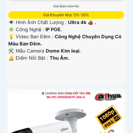
Giá Bán: liên hệ
Giá Khuyến Mại: 5%-35%
👁 Hình Ành Chất Lượng :
Ultra 4k 👍🏾 .
✳️ Công Nghệ :
IP POE.
💡 Video Ban Đêm :
Công Nghệ Chuyên Dụng Có
Màu Ban Ðêm.
⚒ Mẫu Camera
Dome Kim loại.
️🔔 Điểm Nỗi Bật :
Thu Âm.