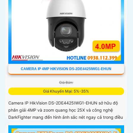
CAMERA IP 4MP HIKVISION DS-2DE4425IWG1-EHUN
Giá Bán:
Giá Khuyến Mại: 5%-35%
Camera IP HikVision DS-2DE4425IWG1-EHUN sở hữu độ
phân giải 4MP và zoom quang học 25X và công nghệ
DarkFighter mang đến hình ảnh sắc nét ngay cả trong điều
kiện thiếu sáng