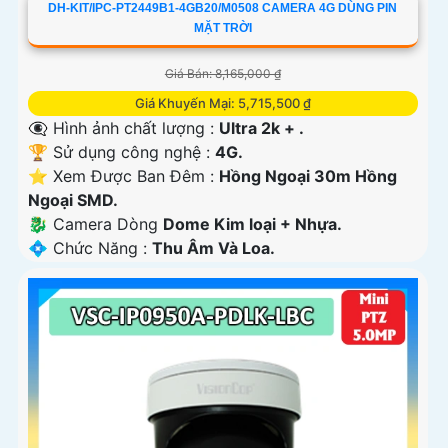
DH-KIT/IPC-PT2449B1-4GB20/M0508 CAMERA 4G DÙNG PIN
MẶT TRỜI
Giá Bán: 8,165,000 ₫
Giá Khuyến Mại: 5,715,500 ₫
👁️‍🗨 Hình ảnh chất lượng :
Ultra 2k + .
🏆 Sử dụng công nghệ :
4G.
⭐ Xem Được Ban Đêm :
Hồng Ngoại 30m Hồng
Ngoại SMD.
🐉️ Camera Dòng
Dome Kim loại + Nhựa.
️💠 Chức Năng :
Thu Âm Và Loa.