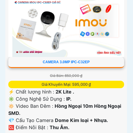
CAMERA 3.0MP IPC-C32EP
Giá Bán: 850,000 ₫
Giá Khuyến Mại: 595,000 ₫
️⚡ Chất lượng hình :
2K Lite .
✳️ Công Nghệ Sử Dụng :
IP.
🔅 Video Ban Đêm :
Hồng Ngoại 10m Hồng Ngoại
SMD.
💎 Cấu Tạo Camera
Dome Kim loại + Nhựa.
️🆑 Điểm Nỗi Bật :
Thu Âm.