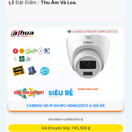
️📢 Đặt Điểm :
Thu Âm Và Loa.
CAMERA HD IP DH-IPC-HDW1230T2-A GIÁ RẺ
Giá Bán: 1,065,000 ₫
Giá Khuyến Mại: 745,500 ₫