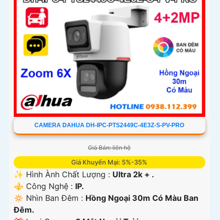
CAMERA DAHUA DH-IPC-PTS2449C-4E3Z-S-PV-PRO
Giá Bán: liên hệ
Giá Khuyến Mại: 5%-35%
✨ Hình Ành Chất Lượng :
Ultra 2k + .
⚜️ Công Nghệ :
IP.
🔅 Nhìn Ban Đêm :
Hồng Ngoại 30m Có Màu Ban
Ðêm.