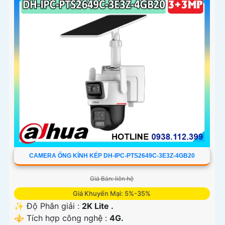
CAMERA ỐNG KÍNH KÉP DH-IPC-PTS2649C-3E3Z-4GB20
Giá Bán: liên hệ
Giá Khuyến Mại: 5%-35%
✨ Độ Phân giải :
2K Lite .
⚜️ Tích hợp công nghệ :
4G.