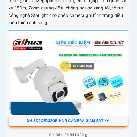
phân giải 2.0 Megapixel cao cấp, chất lượng, tầm quan sát
xa 150m, Zoom quang 45X, chống ngược sáng tốt,hỗ trợ
công nghệ Starlight cho phép camera ghi hình trong điều
kiện thiếu ánh sáng
DH-SD6CE232GB-HNR CAMERA GIÁM SÁT XA
Giá Bán: 38,841,000 ₫