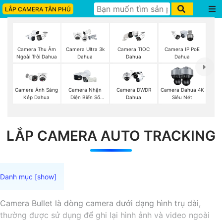
LẮP CAMERA TÂN PHÚ
Camera Thu Âm
Camera Ultra 3k
Camera TIOC
Camera IP PoE
Ngoài Trời Dahua
Dahua
Dahua
Dahua
Camera Ánh Sáng
Camera Nhận
Camera DWDR
Camera Dahua 4K
Kép Dahua
Diện Biển Số
Dahua
Siêu Nét
Dahua
LẮP CAMERA AUTO TRACKING
Camera Bullet là dòng camera dưới dạng hình trụ dài,
thường được sử dụng để ghi lại hình ảnh và video ngoài