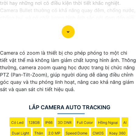
trời hay những nơi có điều kiện thời tiết khắc nghiệt.
Camera Bullet thường có khả năng quay đêm, chống nước,
chống bụi, và có chất lượng hình ảnh sắc nét đem đến giải
pháp hiệu quả để bảo vệ an ninh cho gia đình và doanh
nghiệp.
Camera có zoom là thiết bị cho phép phóng to một chi
tiết vật thể mà không làm giảm chất lượng hình ảnh. Thông
thường, camera zoom quang học được trang bị chức năng
PTZ (Pan-Tilt-Zoom), giúp người dùng dễ dàng điều chỉnh
góc quay và thu phóng linh hoạt, nâng cao khả năng giám
sát và quan sát chi tiết hiệu quả.
LẮP CAMERA AUTO TRACKING
Có Led
128GB
IP66
3D DNR
Full Color
Hồng Ngoại
AI
'
Dual Light
Thân
2.0 MP
Speed Dome
CMOS
Xoay 360