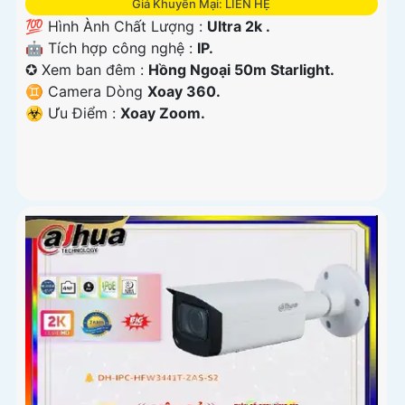
Giá Khuyến Mại: LIÊN HỆ
💯 Hình Ành Chất Lượng :
Ultra 2k .
🤖️ Tích hợp công nghệ :
IP.
✪ Xem ban đêm :
Hồng Ngoại 50m Starlight.
♊ Camera Dòng
Xoay 360.
️☣️ Ưu Điểm :
Xoay Zoom.