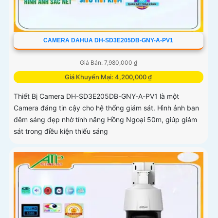
CAMERA DAHUA DH-SD3E205DB-GNY-A-PV1
Giá Bán: 7,980,000 ₫
Giá Khuyến Mại: 4,200,000 ₫
Thiết Bị Camera DH-SD3E205DB-GNY-A-PV1 là một
Camera đáng tin cậy cho hệ thống giám sát. Hình ảnh ban
đêm sáng đẹp nhờ tính năng Hồng Ngoại 50m, giúp giám
sát trong điều kiện thiếu sáng