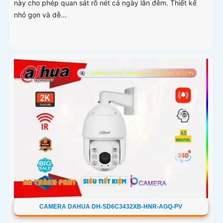
này cho phép quan sát rõ nét cả ngày lẫn đêm. Thiết kế
nhỏ gọn và dễ...
CAMERA DAHUA DH-SD6C3432XB-HNR-AGQ-PV