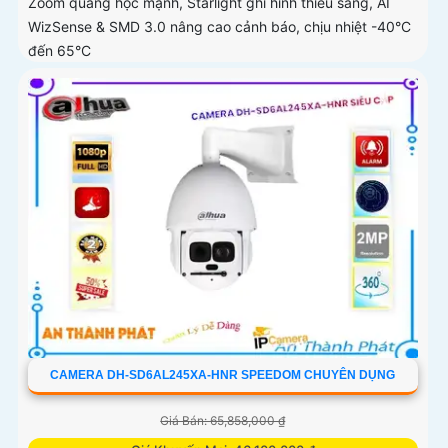
Zoom quang học mạnh, Starlight ghi hình thiếu sáng, AI
WizSense & SMD 3.0 nâng cao cảnh báo, chịu nhiệt -40°C
đến 65°C
CAMERA DH-SD6AL245XA-HNR SPEEDOM CHUYÊN DỤNG
Giá Bán: 65,858,000 ₫