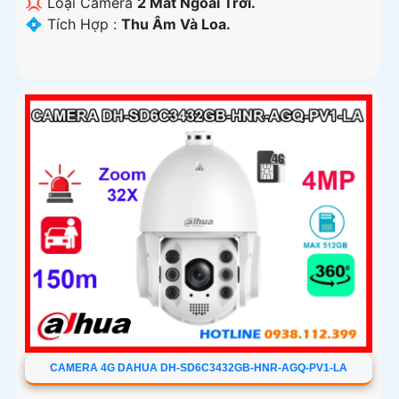
💢 Loại Camera
2 Mắt Ngoài Trời.
️💠 Tích Hợp :
Thu Âm Và Loa.
CAMERA 4G DAHUA DH-SD6C3432GB-HNR-AGQ-PV1-LA