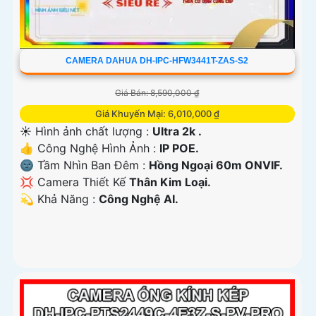
CAMERA DAHUA DH-IPC-HFW3441T-ZAS-S2
Giá Bán: 8,590,000 ₫
Giá Khuyến Mại: 6,010,000 ₫
☀️ Hình ảnh chất lượng :
Ultra 2k .
👍 Công Nghệ Hình Ảnh :
IP POE.
🌚 Tầm Nhìn Ban Đêm :
Hồng Ngoại 60m ONVIF.
💢 Camera Thiết Kế
Thân Kim Loại.
️💫 Khả Năng :
Công Nghệ AI.