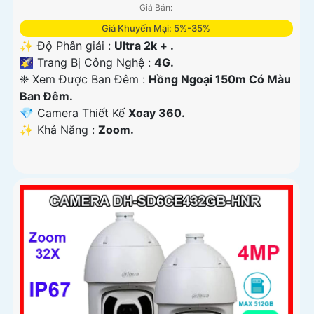
Giá Bán:
Giá Khuyến Mại: 5%-35%
✨ Độ Phân giải :
Ultra 2k + .
🌠 Trang Bị Công Nghệ :
4G.
❈ Xem Được Ban Đêm :
Hồng Ngoại 150m Có Màu
Ban Ðêm.
💎 Camera Thiết Kế
Xoay 360.
️✨ Khả Năng :
Zoom.