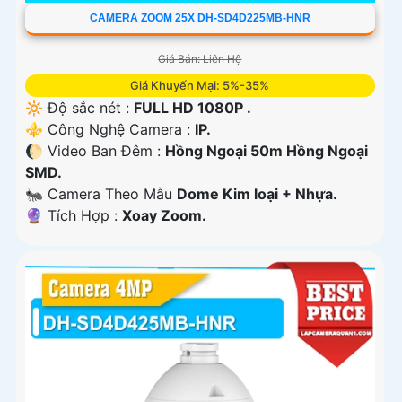
CAMERA ZOOM 25X DH-SD4D225MB-HNR
Giá Bán: Liên Hệ
Giá Khuyến Mại: 5%-35%
🔆 Độ sắc nét :
FULL HD 1080P .
⚜️ Công Nghệ Camera :
IP.
🌔 Video Ban Đêm :
Hồng Ngoại 50m Hồng Ngoại
SMD.
🐜 Camera Theo Mẫu
Dome Kim loại + Nhựa.
️🔮 Tích Hợp :
Xoay Zoom.