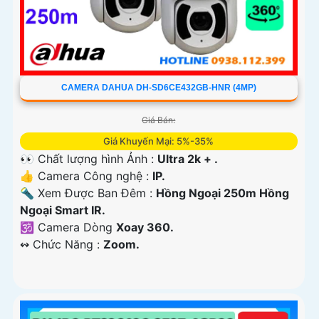
CAMERA DAHUA DH-SD6CE432GB-HNR (4MP)
Giá Bán:
Giá Khuyến Mại: 5%-35%
👀 Chất lượng hình Ảnh :
Ultra 2k + .
👍 Camera Công nghệ :
IP.
🔦 Xem Được Ban Đêm :
Hồng Ngoại 250m Hồng
Ngoại Smart IR.
🕉️ Camera Dòng
Xoay 360.
️↭ Chức Năng :
Zoom.