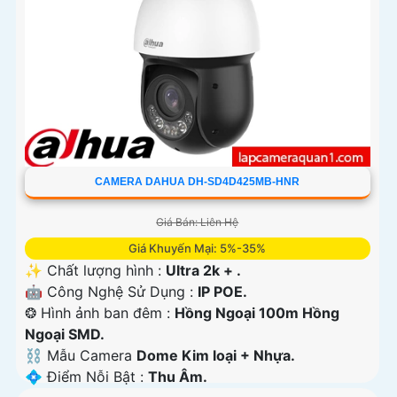
CAMERA DAHUA DH-SD4D425MB-HNR
Giá Bán: Liên Hệ
Giá Khuyến Mại: 5%-35%
✨ Chất lượng hình :
Ultra 2k + .
🤖️ Công Nghệ Sử Dụng :
IP POE.
❂ Hình ảnh ban đêm :
Hồng Ngoại 100m Hồng
Ngoại SMD.
⛓ Mẫu Camera
Dome Kim loại + Nhựa.
️💠 Điểm Nỗi Bật :
Thu Âm.