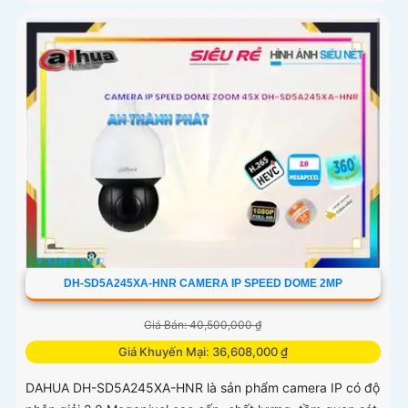
DH-SD5A245XA-HNR CAMERA IP SPEED DOME 2MP
Giá Bán: 40,500,000 ₫
Giá Khuyến Mại: 36,608,000 ₫
DAHUA DH-SD5A245XA-HNR là sản phẩm camera IP có độ