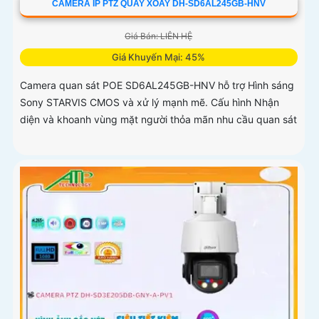
CAMERA IP PTZ QUAY XOAY DH-SD6AL245GB-HNV
Giá Bán: LIÊN HỆ
Giá Khuyến Mại: 45%
Camera quan sát POE SD6AL245GB-HNV hỗ trợ Hình sáng
Sony STARVIS CMOS và xử lý mạnh mẽ. Cấu hình Nhận
diện và khoanh vùng mặt người thỏa mãn nhu cầu quan sát