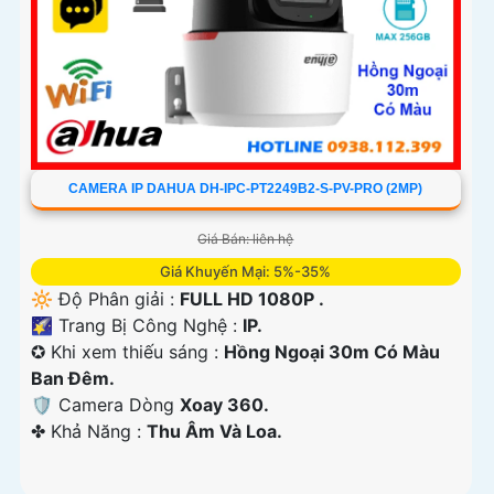
CAMERA IP DAHUA DH-IPC-PT2249B2-S-PV-PRO (2MP)
Giá Bán: liên hệ
Giá Khuyến Mại: 5%-35%
🔆 Độ Phân giải :
FULL HD 1080P .
🌠 Trang Bị Công Nghệ :
IP.
✪ Khi xem thiếu sáng :
Hồng Ngoại 30m Có Màu
Ban Ðêm.
🛡 Camera Dòng
Xoay 360.
️✤ Khả Năng :
Thu Âm Và Loa.