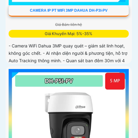
CAMERA IP PT WIFI 3MP DAHUA DH-P3I-PV
Giá Bán: liên hệ
Giá Khuyến Mại: 5%-35%
- Camera WiFi Dahua 3MP quay quét – giám sát linh hoạt,
không góc chết. - AI nhận diện người & phương tiện, hỗ trợ
Auto Tracking thông minh. - Quan sát ban đêm 30m với 4
chế độ (có màu ban đêm)