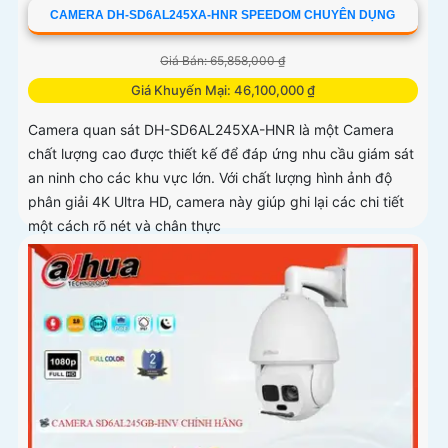
CAMERA DH-SD6AL245XA-HNR SPEEDOM CHUYÊN DỤNG
Giá Bán: 65,858,000 ₫
Giá Khuyến Mại: 46,100,000 ₫
Camera quan sát DH-SD6AL245XA-HNR là một Camera
chất lượng cao được thiết kế để đáp ứng nhu cầu giám sát
an ninh cho các khu vực lớn. Với chất lượng hình ảnh độ
phân giải 4K Ultra HD, camera này giúp ghi lại các chi tiết
một cách rõ nét và chân thực