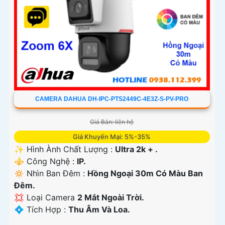
CAMERA DAHUA DH-IPC-PTS2449C-4E3Z-S-PV-PRO
Giá Bán: liên hệ
Giá Khuyến Mại: 5%-35%
✨ Hình Ành Chất Lượng :
Ultra 2k + .
⚜️ Công Nghệ :
IP.
🔅 Nhìn Ban Đêm :
Hồng Ngoại 30m Có Màu Ban
Ðêm.
💢 Loại Camera
2 Mắt Ngoài Trời.
️💠 Tích Hợp :
Thu Âm Và Loa.