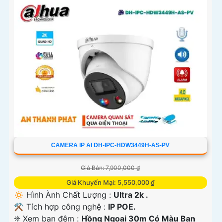
CAMERA IP AI DH-IPC-HDW3449H-AS-PV
Giá Bán: 7,900,000 ₫
Giá Khuyến Mại: 5,550,000 ₫
🔅 Hình Ành Chất Lượng :
Ultra 2k .
⚒ Tích hợp công nghệ :
IP POE.
❈ Xem ban đêm :
Hồng Ngoại 30m Có Màu Ban