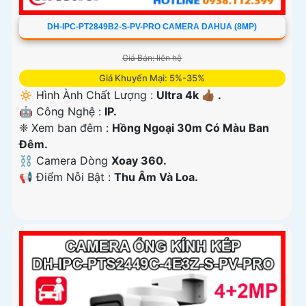
DH-IPC-PT2849B2-S-PV-PRO CAMERA DAHUA (8MP)
Giá Bán: liên hệ
Giá Khuyến Mại: 5%-35%
🔅 Hình Ành Chất Lượng :
Ultra 4k 👍🏾 .
🤖️ Công Nghệ :
IP.
❈ Xem ban đêm :
Hồng Ngoại 30m Có Màu Ban
Ðêm.
⛓ Camera Dòng
Xoay 360.
️📢 Điểm Nỗi Bật :
Thu Âm Và Loa.