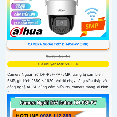
CAMERA NGOÀI TRỜI DH-P5F-PV (5MP)
Giá Bán: Liên Hệ
Giá Khuyến Mại: 5%-35%
Camera Ngoài Trời DH-P5F-PV (5MP) trang bị cảm biến
5MP, ghi hình 2880 × 1620. Với độ nhạy sáng siêu thấp và
công nghệ AI-ISP cùng cảm biến lớn, camera mang lại hình
ảnh vượt trội cả ngày lẫn đêm