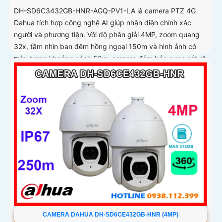
DH-SD6C3432GB-HNR-AGQ-PV1-LA là camera PTZ 4G
Dahua tích hợp công nghệ AI giúp nhận diện chính xác
người và phương tiện. Với độ phân giải 4MP, zoom quang
32x, tầm nhìn ban đêm hồng ngoại 150m và hình ảnh có
màu trong khoảng cách 50m, camera đảm bảo quan sát rõ
nét 24/7
CAMERA DAHUA DH-SD6CE432GB-HNR (4MP)