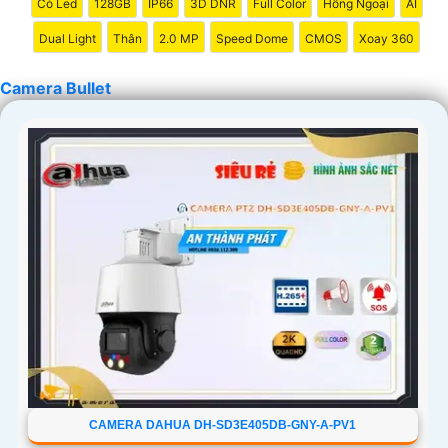
Có Led
128GB
IP66
3D DNR
Full Color
Hồng Ngoại
AI
Dual Light
Thân
2.0 MP
Speed Dome
CMOS
Xoay 360
Camera Bullet
CAMERA DAHUA DH-SD3E405DB-GNY-A-PV1