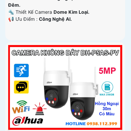
Đêm.
🔩 Thiết Kế Camera
Dome Kim Loại.
️📢 Ưu Điểm :
Công Nghệ AI.