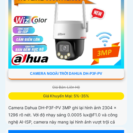
CAMERA NGOÀI TRỜI DAHUA DH-P3F-PV
Giá Bán: Liên Hệ
Giá Khuyến Mại: 5%-35%
Camera Dahua DH-P3F-PV 3MP ghi lại hình ảnh 2304 ×
1296 rõ nét. Với độ nhạy sáng 0.0005 lux@F1.0 và công
nghệ AI-ISP, camera này mang lại hình ảnh vượt trội cả
ngày lẫn đêm