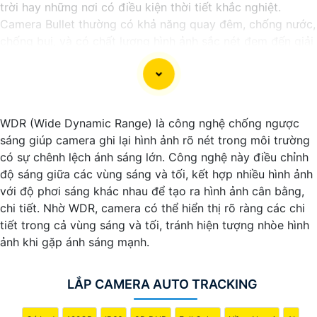
trời hay những nơi có điều kiện thời tiết khắc nghiệt.
Camera Bullet thường có khả năng quay đêm, chống nước,
chống bụi, và có chất lượng hình ảnh sắc nét đem đến giải
pháp hiệu quả để bảo vệ an ninh cho gia đình và doanh
nghiệp.
WDR (Wide Dynamic Range) là công nghệ chống ngược
sáng giúp camera ghi lại hình ảnh rõ nét trong môi trường
có sự chênh lệch ánh sáng lớn. Công nghệ này điều chỉnh
độ sáng giữa các vùng sáng và tối, kết hợp nhiều hình ảnh
với độ phơi sáng khác nhau để tạo ra hình ảnh cân bằng,
chi tiết. Nhờ WDR, camera có thể hiển thị rõ ràng các chi
tiết trong cả vùng sáng và tối, tránh hiện tượng nhòe hình
ảnh khi gặp ánh sáng mạnh.
LẮP CAMERA AUTO TRACKING
'