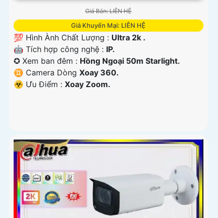
Giá Bán: LIÊN HỆ
Giá Khuyến Mại: LIÊN HỆ
💯 Hình Ành Chất Lượng :
Ultra 2k .
🤖️ Tích hợp công nghệ :
IP.
✪ Xem ban đêm :
Hồng Ngoại 50m Starlight.
♊ Camera Dòng
Xoay 360.
️☣️ Ưu Điểm :
Xoay Zoom.