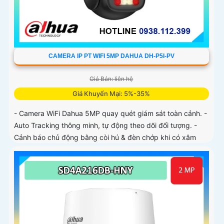
CAMERA IP PT WIFI 5MP DAHUA DH-P5I-PV
Giá Bán: liên hệ
Giá Khuyến Mại: 5%-35%
- Camera WiFi Dahua 5MP quay quét giám sát toàn cảnh. -
Auto Tracking thông minh, tự động theo dõi đối tượng. -
Cảnh báo chủ động bằng còi hú & đèn chớp khi có xâm
nhập