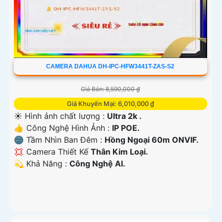
CAMERA DAHUA DH-IPC-HFW3441T-ZAS-S2
Giá Bán: 8,590,000 ₫
Giá Khuyến Mại: 6,010,000 ₫
☀️ Hình ảnh chất lượng :
Ultra 2k .
👍 Công Nghệ Hình Ảnh :
IP POE.
🌚 Tầm Nhìn Ban Đêm :
Hồng Ngoại 60m ONVIF.
💢 Camera Thiết Kế
Thân Kim Loại.
️💫 Khả Năng :
Công Nghệ AI.