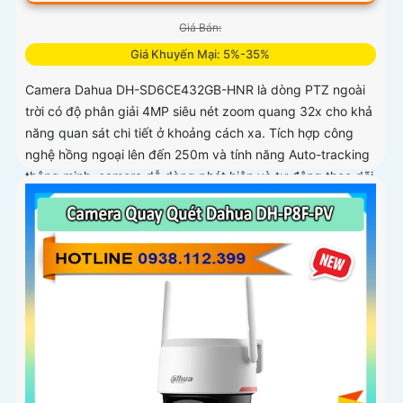
Giá Bán:
Giá Khuyến Mại: 5%-35%
Camera Dahua DH-SD6CE432GB-HNR là dòng PTZ ngoài
trời có độ phân giải 4MP siêu nét zoom quang 32x cho khả
năng quan sát chi tiết ở khoảng cách xa. Tích hợp công
nghệ hồng ngoại lên đến 250m và tính năng Auto-tracking
thông minh, camera dễ dàng phát hiện và tự động theo dõi
mục tiêu chuyển động