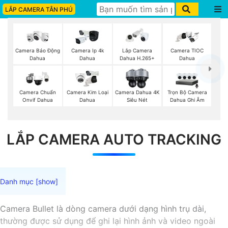
LẮP CAMERA TÂN PHÚ
Camera Báo Động
Camera Ip 4k
Lắp Camera
Camera TIOC
Dahua
Dahua
Dahua H.265+
Dahua
Trọn Bộ Camera
Camera Chuẩn
Camera Kim Loại
Camera Dahua 4K
Dahua Ghi Âm
Onvif Dahua
Dahua
Siêu Nét
LẮP CAMERA AUTO TRACKING
Camera Bullet là dòng camera dưới dạng hình trụ dài,
thường được sử dụng để ghi lại hình ảnh và video ngoài