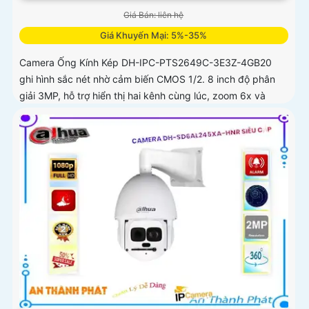
Giá Bán: liên hệ
Giá Khuyến Mại: 5%-35%
Camera Ống Kính Kép DH-IPC-PTS2649C-3E3Z-4GB20
ghi hình sắc nét nhờ cảm biến CMOS 1/2. 8 inch độ phân
giải 3MP, hỗ trợ hiển thị hai kênh cùng lúc, zoom 6x và
đàm thoại hai chiều