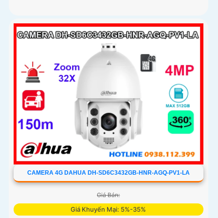
CAMERA 4G DAHUA DH-SD6C3432GB-HNR-AGQ-PV1-LA
Giá Bán:
Giá Khuyến Mại: 5%-35%