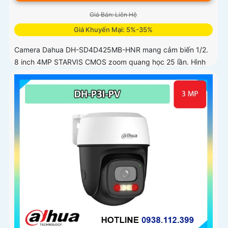
Giá Bán: Liên Hệ
Giá Khuyến Mại: 5%-35%
Camera Dahua DH-SD4D425MB-HNR mang cảm biến 1/2.
8 inch 4MP STARVIS CMOS zoom quang học 25 lần. Hình
ảnh sắc nét ban đêm với Starlight tầm hồng ngoại 100 mét
ánh sáng ấm 50 mét