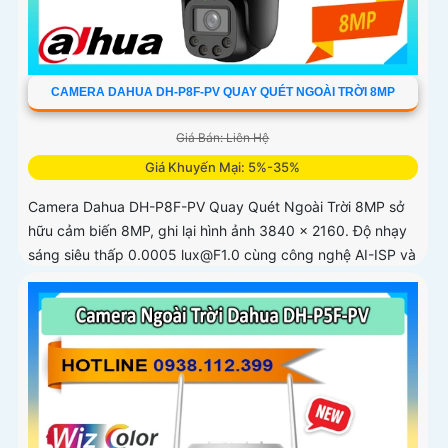
CAMERA DAHUA DH-P8F-PV QUAY QUÉT NGOÀI TRỜI 8MP
Giá Bán: Liên Hệ
Giá Khuyến Mại: 5%-35%
Camera Dahua DH-P8F-PV Quay Quét Ngoài Trời 8MP sở
hữu cảm biến 8MP, ghi lại hình ảnh 3840 × 2160. Độ nhạy
sáng siêu thấp 0.0005 lux@F1.0 cùng công nghệ AI-ISP và
cảm biến lớn...