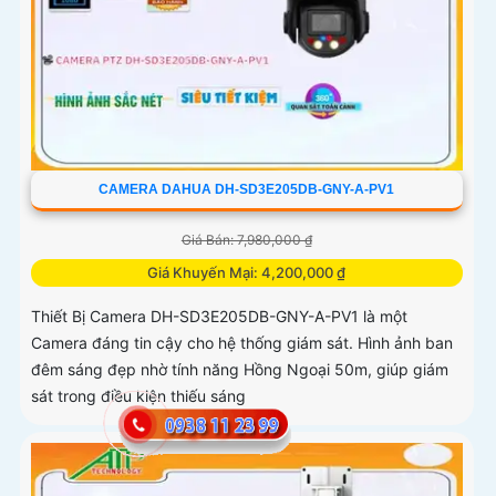
CAMERA DAHUA DH-SD3E205DB-GNY-A-PV1
Giá Bán: 7,980,000 ₫
Giá Khuyến Mại: 4,200,000 ₫
Thiết Bị Camera DH-SD3E205DB-GNY-A-PV1 là một
Camera đáng tin cậy cho hệ thống giám sát. Hình ảnh ban
đêm sáng đẹp nhờ tính năng Hồng Ngoại 50m, giúp giám
sát trong điều kiện thiếu sáng