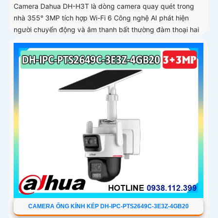
Camera Dahua DH-H3T là dòng camera quay quét trong
nhà 355° 3MP tích hợp Wi-Fi 6 Công nghệ AI phát hiện
người chuyển động và âm thanh bất thường đàm thoại hai
chiều, hồng ngoại tầm xa ban đêm 10m hỗ trợ thẻ nhớ
MicroSD 256GB ONVIF và điều khiển từ xa qua ứng dụng
DMSS
CAMERA ỐNG KÍNH KÉP DH-IPC-PTS2649C-3E3Z-4GB20