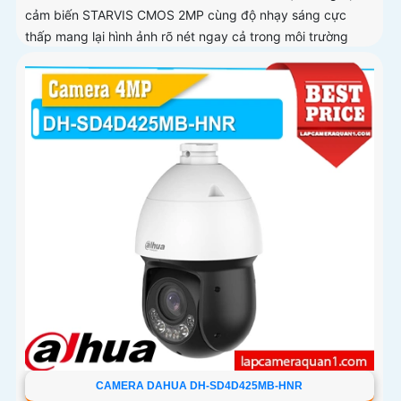
cảm biến STARVIS CMOS 2MP cùng độ nhạy sáng cực
thấp mang lại hình ảnh rõ nét ngay cả trong môi trường
thiếu sáng Hỗ trợ zoom quang học 25X kết hợp chiếu sáng
kép thông minh với tầm xa hồng ngoại 100m và LED ấm
50m Tính năng quay quét linh hoạt cùng chuẩn chống
nước IP67 giúp quan sát ổn định ngoài trời
CAMERA DAHUA DH-SD4D425MB-HNR