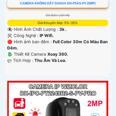
CAMERA KHÔNG DÂY DAHUA DH-P5AS-PV (5MP)
Giá Bán: Liên Hệ
Giá Khuyến Mại: 5%-35%
👁️‍🗨 Hình Ành Chất Lượng :
3k .
⚒ Công Nghệ :
IP Wifi.
🔴 Hình ảnh ban đêm :
Full Color 30m Có Màu Ban
Ðêm.
🐉️ Thiết Kế Camera
Xoay 360.
️ლ Tích Hợp :
Thu Âm Và Loa.