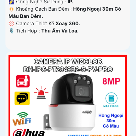
🌠 Công Nghệ Sử Dụng :
IP.
🔅 Khoảng Cách Ban Đêm :
Hồng Ngoại 30m Có
Màu Ban Ðêm.
💢 Camera Thiết Kế
Xoay 360.
️🎙 Tích Hợp :
Thu Âm Và Loa.