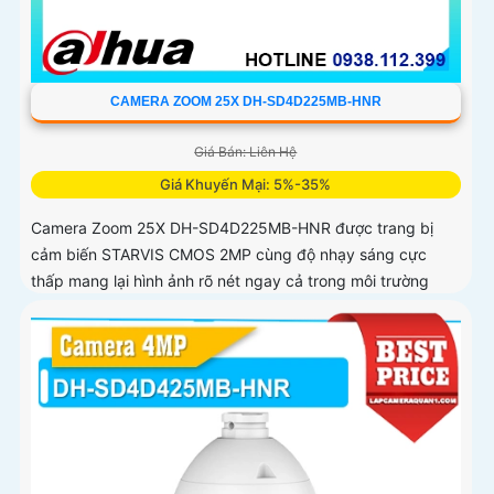
CAMERA ZOOM 25X DH-SD4D225MB-HNR
Giá Bán: Liên Hệ
Giá Khuyến Mại: 5%-35%
Camera Zoom 25X DH-SD4D225MB-HNR được trang bị
cảm biến STARVIS CMOS 2MP cùng độ nhạy sáng cực
thấp mang lại hình ảnh rõ nét ngay cả trong môi trường
thiếu sáng Hỗ trợ zoom quang học 25X kết hợp chiếu sáng
kép thông minh với tầm xa hồng ngoại 100m và LED ấm
50m Tính năng quay quét linh hoạt cùng chuẩn chống
nước IP67 giúp quan sát ổn định ngoài trời