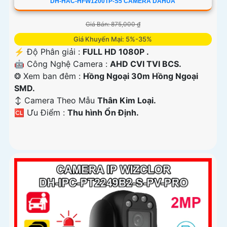
DH-HAC-HFW1200TP-S5 CAMERA DAHUA
Giá Bán: 875,000 ₫
Giá Khuyến Mại: 5%-35%
️⚡ Độ Phân giải :
FULL HD 1080P .
🤖️ Công Nghệ Camera :
AHD CVI TVI BCS.
❂ Xem ban đêm :
Hồng Ngoại 30m Hồng Ngoại
SMD.
↕️ Camera Theo Mẫu
Thân Kim Loại.
️🆑 Ưu Điểm :
Thu hình Ổn Định.