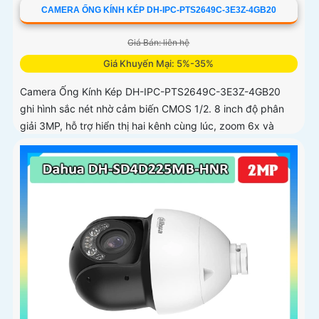
CAMERA ỐNG KÍNH KÉP DH-IPC-PTS2649C-3E3Z-4GB20
Giá Bán: liên hệ
Giá Khuyến Mại: 5%-35%
Camera Ống Kính Kép DH-IPC-PTS2649C-3E3Z-4GB20
ghi hình sắc nét nhờ cảm biến CMOS 1/2. 8 inch độ phân
giải 3MP, hỗ trợ hiển thị hai kênh cùng lúc, zoom 6x và
đàm thoại hai chiều