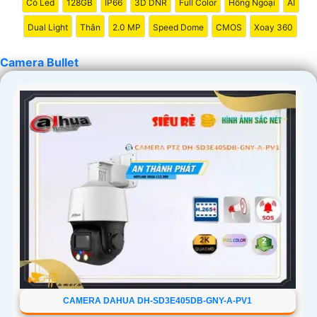
Có Led
128GB
IP66
3D DNR
Full Color
Hồng Ngoại
AI
Dual Light
Thân
2.0 MP
Speed Dome
CMOS
Xoay 360
Camera Bullet
CAMERA DAHUA DH-SD3E405DB-GNY-A-PV1