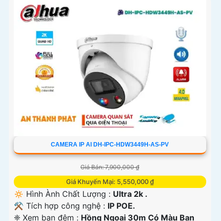
CAMERA IP AI DH-IPC-HDW3449H-AS-PV
Giá Bán: 7,900,000 ₫
Giá Khuyến Mại: 5,550,000 ₫
🔅 Hình Ành Chất Lượng :
Ultra 2k .
⚒ Tích hợp công nghệ :
IP POE.
❈ Xem ban đêm :
Hồng Ngoại 30m Có Màu Ban