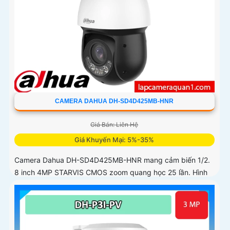
CAMERA DAHUA DH-SD4D425MB-HNR
Giá Bán: Liên Hệ
Giá Khuyến Mại: 5%-35%
Camera Dahua DH-SD4D425MB-HNR mang cảm biến 1/2.
8 inch 4MP STARVIS CMOS zoom quang học 25 lần. Hình
ảnh sắc nét ban đêm với Starlight tầm hồng ngoại 100 mét
ánh sáng ấm 50 mét