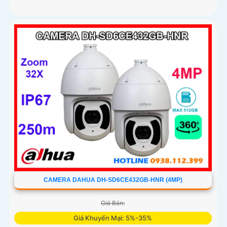
CAMERA DAHUA DH-SD6CE432GB-HNR (4MP)
Giá Bán:
Giá Khuyến Mại: 5%-35%