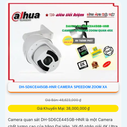
DH-SD6CE445GB-HNR CAMERA SPEEDOM ZOOM XA
Giá Bán: 48,623,000 ₫
Giá Khuyến Mại: 38,000,000 ₫
Camera quan sát DH-SD6CE445GB-HNR là một Camera
chất lượng cao của hãng Đại Hàn. Với độ phân giải 4K Ultra