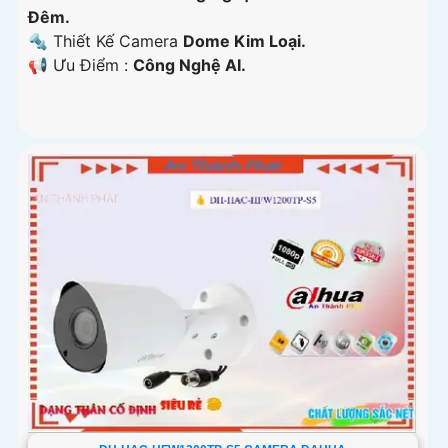
Đêm.
🔩 Thiết Kế Camera
Dome Kim Loại.
️📢 Ưu Điểm :
Công Nghệ AI.