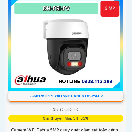
CAMERA IP PT WIFI 5MP DAHUA DH-P5I-PV
Giá Bán: liên hệ
Giá Khuyến Mại: 5%-35%
- Camera WiFi Dahua 5MP quay quét giám sát toàn cảnh. -