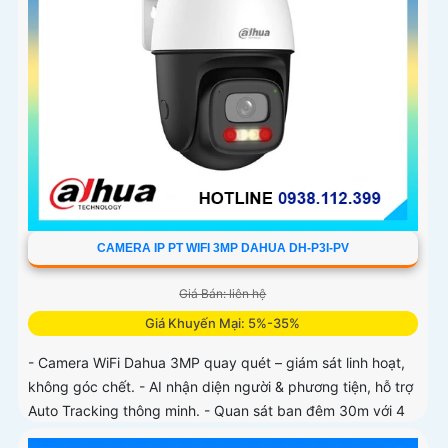
CAMERA IP PT WIFI 3MP DAHUA DH-P3I-PV
Giá Bán: liên hệ
Giá Khuyến Mại: 5%-35%
- Camera WiFi Dahua 3MP quay quét – giám sát linh hoạt,
không góc chết. - AI nhận diện người & phương tiện, hỗ trợ
Auto Tracking thông minh. - Quan sát ban đêm 30m với 4
chế độ (có màu ban đêm)