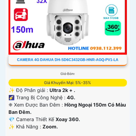
CAMERA 4G DAHUA DH-SD6C3432GB-HNR-AGQ-PV1-LA
Giá Bán:
Giá Khuyến Mại: 5%-35%
✨ Độ Phân giải :
Ultra 2k + .
🌠 Trang Bị Công Nghệ :
4G.
❈ Xem Được Ban Đêm :
Hồng Ngoại 150m Có Màu
Ban Ðêm.
💎 Camera Thiết Kế
Xoay 360.
️✨ Khả Năng :
Zoom.