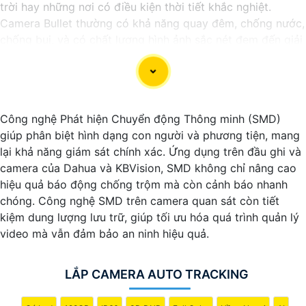
trời hay những nơi có điều kiện thời tiết khắc nghiệt.
Camera Bullet thường có khả năng quay đêm, chống nước,
chống bụi, và có chất lượng hình ảnh sắc nét đem đến giải
pháp hiệu quả để bảo vệ an ninh cho gia đình và doanh
nghiệp.
Công nghệ Phát hiện Chuyển động Thông minh (SMD)
giúp phân biệt hình dạng con người và phương tiện, mang
lại khả năng giám sát chính xác. Ứng dụng trên đầu ghi và
camera của Dahua và KBVision, SMD không chỉ nâng cao
hiệu quả báo động chống trộm mà còn cảnh báo nhanh
chóng. Công nghệ SMD trên camera quan sát còn tiết
kiệm dung lượng lưu trữ, giúp tối ưu hóa quá trình quản lý
video mà vẫn đảm bảo an ninh hiệu quả.
LẮP CAMERA AUTO TRACKING
'