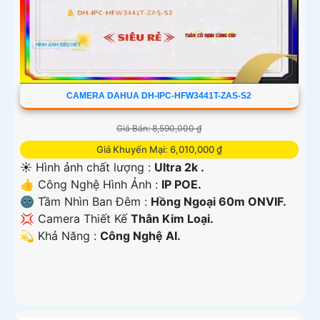
CAMERA DAHUA DH-IPC-HFW3441T-ZAS-S2
Giá Bán: 8,590,000 ₫
Giá Khuyến Mại: 6,010,000 ₫
☀️ Hình ảnh chất lượng :
Ultra 2k .
👍 Công Nghệ Hình Ảnh :
IP POE.
🌚 Tầm Nhìn Ban Đêm :
Hồng Ngoại 60m ONVIF.
💢 Camera Thiết Kế
Thân Kim Loại.
️💫 Khả Năng :
Công Nghệ AI.