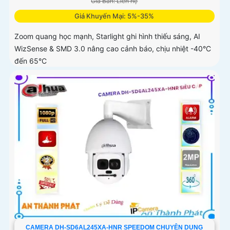
Giá Bán: Liên hệ
Giá Khuyến Mại: 5%-35%
Zoom quang học mạnh, Starlight ghi hình thiếu sáng, AI
WizSense & SMD 3.0 nâng cao cảnh báo, chịu nhiệt -40°C
đến 65°C
CAMERA DH-SD6AL245XA-HNR SPEEDOM CHUYÊN DỤNG