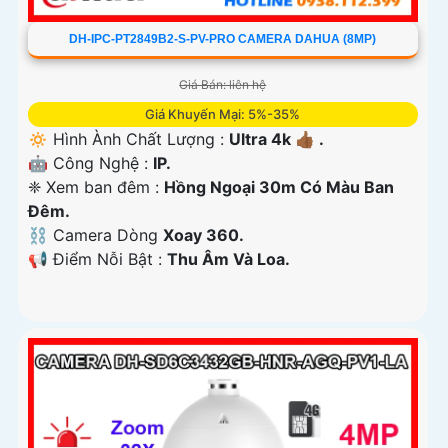
DH-IPC-PT2849B2-S-PV-PRO CAMERA DAHUA (8MP)
Giá Bán: liên hệ
Giá Khuyến Mại: 5%-35%
🔅 Hình Ành Chất Lượng :
Ultra 4k 👍🏾 .
🤖️ Công Nghệ :
IP.
❈ Xem ban đêm :
Hồng Ngoại 30m Có Màu Ban
Ðêm.
⛓ Camera Dòng
Xoay 360.
️📢 Điểm Nỗi Bật :
Thu Âm Và Loa.