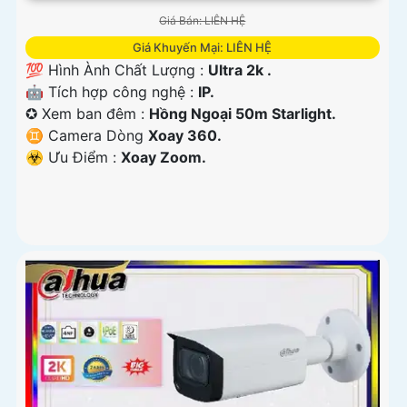
Giá Bán: LIÊN HỆ
Giá Khuyến Mại: LIÊN HỆ
💯 Hình Ành Chất Lượng :
Ultra 2k .
🤖️ Tích hợp công nghệ :
IP.
✪ Xem ban đêm :
Hồng Ngoại 50m Starlight.
♊ Camera Dòng
Xoay 360.
️☣️ Ưu Điểm :
Xoay Zoom.