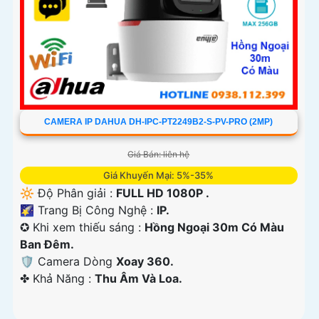
CAMERA IP DAHUA DH-IPC-PT2249B2-S-PV-PRO (2MP)
Giá Bán: liên hệ
Giá Khuyến Mại: 5%-35%
🔆 Độ Phân giải :
FULL HD 1080P .
🌠 Trang Bị Công Nghệ :
IP.
✪ Khi xem thiếu sáng :
Hồng Ngoại 30m Có Màu
Ban Ðêm.
🛡 Camera Dòng
Xoay 360.
️✤ Khả Năng :
Thu Âm Và Loa.