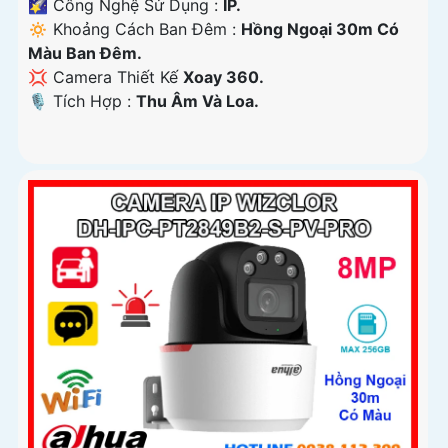
🌠 Công Nghệ Sử Dụng :
IP.
🔅 Khoảng Cách Ban Đêm :
Hồng Ngoại 30m Có
Màu Ban Ðêm.
💢 Camera Thiết Kế
Xoay 360.
️🎙 Tích Hợp :
Thu Âm Và Loa.