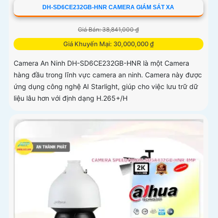
DH-SD6CE232GB-HNR CAMERA GIÁM SÁT XA
Giá Bán: 38,841,000 ₫
Giá Khuyến Mại: 30,000,000 ₫
Camera An Ninh DH-SD6CE232GB-HNR là một Camera
hàng đầu trong lĩnh vực camera an ninh. Camera này được
ứng dụng công nghệ AI Starlight, giúp cho việc lưu trữ dữ
liệu lâu hơn với định dạng H.265+/H