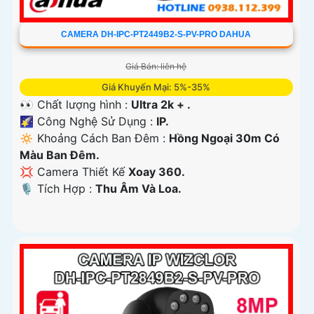
CAMERA DH-IPC-PT2449B2-S-PV-PRO DAHUA
Giá Bán: liên hệ
Giá Khuyến Mại: 5%-35%
👀 Chất lượng hình :
Ultra 2k + .
🌠 Công Nghệ Sử Dụng :
IP.
🔅 Khoảng Cách Ban Đêm :
Hồng Ngoại 30m Có
Màu Ban Ðêm.
💢 Camera Thiết Kế
Xoay 360.
️🎙 Tích Hợp :
Thu Âm Và Loa.