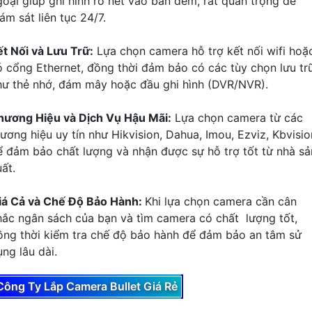
goại giúp ghi hình rõ nét vào ban đêm, rất quan trọng để
ám sát liên tục 24/7.
ết Nối và Lưu Trữ:
Lựa chọn camera hỗ trợ kết nối wifi hoặ
ó cổng Ethernet, đồng thời đảm bảo có các tùy chọn lưu tr
hư thẻ nhớ, đám mây hoặc đầu ghi hình (DVR/NVR).
hương Hiệu và Dịch Vụ Hậu Mãi:
Lựa chọn camera từ các
hương hiệu uy tín như Hikvision, Dahua, Imou, Ezviz, Kbvisio
ể đảm bảo chất lượng và nhận được sự hỗ trợ tốt từ nhà sả
ất.
iá Cả và Chế Độ Bảo Hành:
Khi lựa chọn camera cần cân
hắc ngân sách của bạn và tìm camera có chất lượng tốt,
ồng thời kiểm tra chế độ bảo hành để đảm bảo an tâm sử
ng lâu dài.
Công Ty Lắp Camera Bullet Giá Rẻ