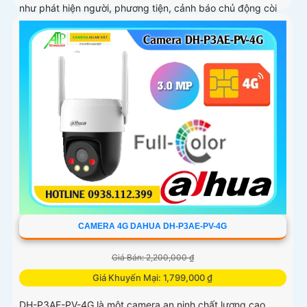
như phát hiện người, phương tiện, cảnh báo chủ động còi
hú và đàm thoại 2 chiều
CAMERA 4G DAHUA DH-P3AE-PV-4G
Giá Bán: 2,200,000 ₫
Giá Khuyến Mại: 1,799,000 ₫
DH-P3AE-PV-4G là một camera an ninh chất lượng cao