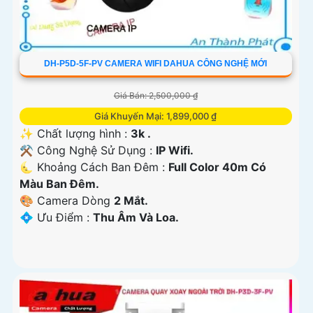
DH-P5D-5F-PV CAMERA WIFI DAHUA CÔNG NGHỆ MỚI
Giá Bán: 2,500,000 ₫
Giá Khuyến Mại: 1,899,000 ₫
✨ Chất lượng hình :
3k .
⚒ Công Nghệ Sử Dụng :
IP Wifi.
🌜 Khoảng Cách Ban Đêm :
Full Color 40m Có
Màu Ban Ðêm.
🎨 Camera Dòng
2 Mắt.
️💠 Ưu Điểm :
Thu Âm Và Loa.