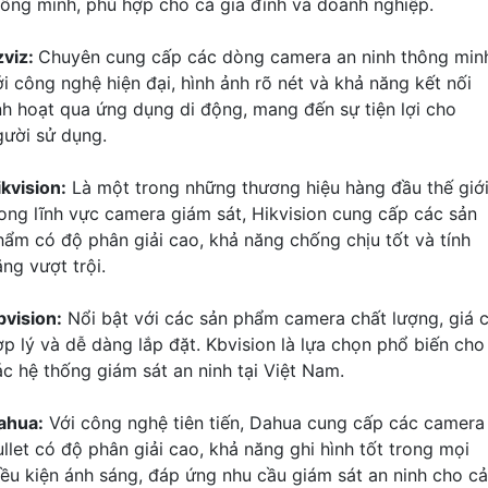
hông minh, phù hợp cho cả gia đình và doanh nghiệp.
zviz:
Chuyên cung cấp các dòng camera an ninh thông min
ới công nghệ hiện đại, hình ảnh rõ nét và khả năng kết nối
inh hoạt qua ứng dụng di động, mang đến sự tiện lợi cho
gười sử dụng.
ikvision:
Là một trong những thương hiệu hàng đầu thế giớ
rong lĩnh vực camera giám sát, Hikvision cung cấp các sản
hẩm có độ phân giải cao, khả năng chống chịu tốt và tính
ng vượt trội.
bvision:
Nổi bật với các sản phẩm camera chất lượng, giá 
ợp lý và dễ dàng lắp đặt. Kbvision là lựa chọn phổ biến cho
ác hệ thống giám sát an ninh tại Việt Nam.
ahua:
Với công nghệ tiên tiến, Dahua cung cấp các camera
ullet có độ phân giải cao, khả năng ghi hình tốt trong mọi
iều kiện ánh sáng, đáp ứng nhu cầu giám sát an ninh cho cả