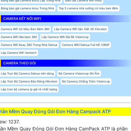
Bảng báo giá camera ezviz Lắp Trong Nhà
Báo Giá Camera Wifi Imou
Bảng báo giá camera imou Trong Nhà
Top 5 camera nhà xưởng có màu ban đêm
CAMERA KẾT NỐI WIFI
Camera Wifi Có Màu Ban Đêm 360
Lắp Camera Wifi Sắc Nét 2K Kbvsiion
Camera Wifi Hikvision 360
Lắp Camera Wifi Giá Rẻ Visioncop
Camera Wifi Xoay 360 Trong Nhà Dahua
Camera Wifii Dahua Full HD 1080P
Lắp Camera Wifi Vantech
CAMERA THEO GÓI
Lắp Trọn Bộ Camera Dahua nên dùng
Bộ Camera Visioncop Ghi Âm
Lắp Trọn Bộ Camera Báo Động Hikvision
Bộ Camera Chống Trộm Visioncop
Lắp trọn bộ camera Ip giá rẻ chất lượng
hần Mềm Quay Đóng Gói Đơn Hàng Campack ATP
ew: 1237.
hần Mềm Quay Đóng Gói Đơn Hàng CamPack ATP là phần