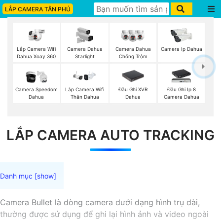
LẮP CAMERA TÂN PHÚ
Lắp Camera Wifi
Camera Dahua
Camera Dahua
Camera Ip Dahua
Dahua Xoay 360
Starlight
Chống Trộm
Đầu Ghi XVR
Camera Speedom
Lắp Camera Wifi
Đầu Ghi Ip 8
Dahua
Dahua
Thân Dahua
Camera Dahua
LẮP CAMERA AUTO TRACKING
Camera Bullet là dòng camera dưới dạng hình trụ dài,
thường được sử dụng để ghi lại hình ảnh và video ngoài