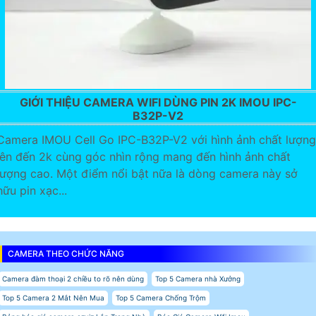
GIỚI THIỆU CAMERA WIFI DÙNG PIN 2K IMOU IPC-
B32P-V2
Camera IMOU Cell Go IPC-B32P-V2 với hình ảnh chất lượng
lên đến 2k cùng góc nhìn rộng mang đến hình ảnh chất
lượng cao. Một điểm nổi bật nữa là dòng camera này sở
hữu pin xạc...
CAMERA THEO CHỨC NĂNG
Camera đàm thoại 2 chiều to rõ nên dùng
Top 5 Camera nhà Xưởng
Top 5 Camera 2 Mắt Nên Mua
Top 5 Camera Chống Trộm