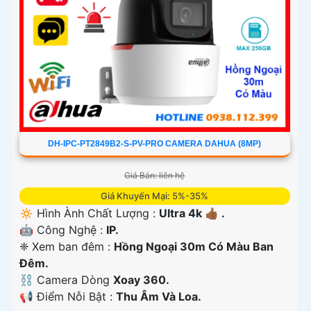
DH-IPC-PT2849B2-S-PV-PRO CAMERA DAHUA (8MP)
Giá Bán: liên hệ
Giá Khuyến Mại: 5%-35%
🔅 Hình Ành Chất Lượng :
Ultra 4k 👍🏾 .
🤖️ Công Nghệ :
IP.
❈ Xem ban đêm :
Hồng Ngoại 30m Có Màu Ban
Ðêm.
⛓ Camera Dòng
Xoay 360.
️📢 Điểm Nỗi Bật :
Thu Âm Và Loa.