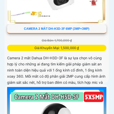
CAMERA 2 MẮT DH-H3D-3F 6MP (3MP+3MP)
Giá Bán: 1,700,000 ₫
Giá Khuyến Mại: 1,500,000 ₫
Camera 2 mắt Dahua DH-H3D-3F là sự lựa chọn vô cùng
hợp lý cho những ai đang tìm kiếm giải pháp giám sát an
ninh toàn diện hiệu quả với 1 ống kính cố đình, 1 ống kính
xoay 360. Mỗi mắt có độ phân giải 2MP cung cấp hình ảnh
giám sát sắc nét, hỗ trợ ban đêm có màu, tích hợp mic và
loa đàm thoại 2 chiều, khả năng phát hiện phân biệt người
vật độ chính xác cao