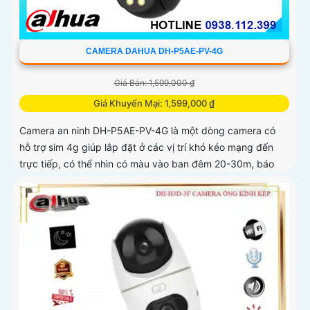
CAMERA DAHUA DH-P5AE-PV-4G
Giá Bán: 1,599,000 ₫
Giá Khuyến Mại: 1,599,000 ₫
Camera an ninh DH-P5AE-PV-4G là một dòng camera có
hỗ trợ sim 4g giúp lắp đặt ở các vị trí khó kéo mạng đến
trực tiếp, có thể nhìn có màu vào ban đêm 20-30m, báo
động còi hú và đèn chớp tại chỗ, tích hợp khả năng quay
xoay 360 độ ấn tượng, chống nước IP 66