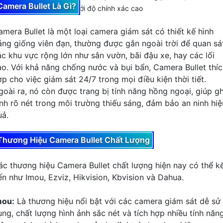
Camera Bullet Là Gì?
người và thú cưng với độ chính xác cao
amera Bullet là một loại camera giám sát có thiết kế hình
áng giống viên đạn, thường được gắn ngoài trời để quan sá
ác khu vực rộng lớn như sân vườn, bãi đậu xe, hay các lối
ào. Với khả năng chống nước và bụi bẩn, Camera Bullet thí
ợp cho việc giám sát 24/7 trong mọi điều kiện thời tiết.
goài ra, nó còn được trang bị tính năng hồng ngoại, giúp gh
ình rõ nét trong môi trường thiếu sáng, đảm bảo an ninh hiệ
uả.
Thương Hiệu Camera Bullet Chất Lượng
ác thương hiệu Camera Bullet chất lượng hiện nay có thể k
ến như Imou, Ezviz, Hikvision, Kbvision và Dahua.
mou:
Là thương hiệu nổi bật với các camera giám sát dễ sử
ụng, chất lượng hình ảnh sắc nét và tích hợp nhiều tính năn