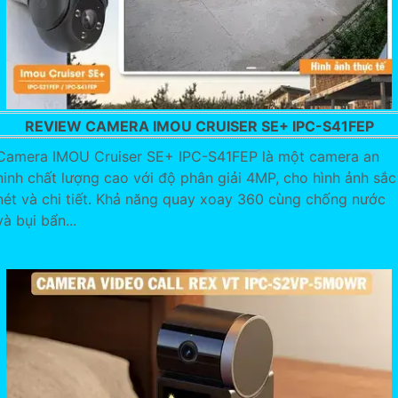
REVIEW CAMERA IMOU CRUISER SE+ IPC-S41FEP
Camera IMOU Cruiser SE+ IPC-S41FEP là một camera an
ninh chất lượng cao với độ phân giải 4MP, cho hình ảnh sắc
nét và chi tiết. Khả năng quay xoay 360 cùng chống nước
và bụi bẩn...