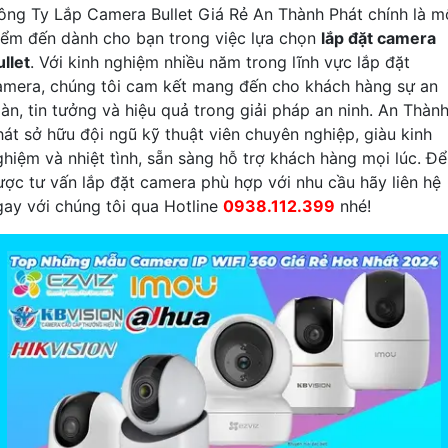
ông Ty Lắp Camera Bullet Giá Rẻ An Thành Phát chính là m
iểm đến dành cho bạn trong việc lựa chọn
lắp đặt camera
llet
. Với kinh nghiệm nhiều năm trong lĩnh vực lắp đặt
amera, chúng tôi cam kết mang đến cho khách hàng sự an
oàn, tin tưởng và hiệu quả trong giải pháp an ninh. An Thàn
hát sở hữu đội ngũ kỹ thuật viên chuyên nghiệp, giàu kinh
ghiệm và nhiệt tình, sẵn sàng hỗ trợ khách hàng mọi lúc. Để
ược tư vấn lắp đặt camera phù hợp với nhu cầu hãy liên hệ
gay với chúng tôi qua Hotline
0938.112.399
nhé!