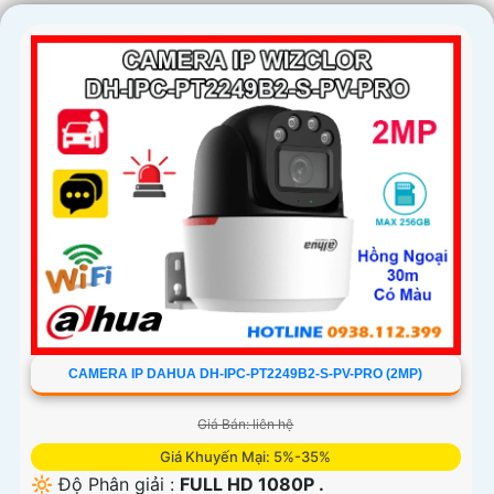
CAMERA IP DAHUA DH-IPC-PT2249B2-S-PV-PRO (2MP)
Giá Bán: liên hệ
Giá Khuyến Mại: 5%-35%
🔆 Độ Phân giải :
FULL HD 1080P .