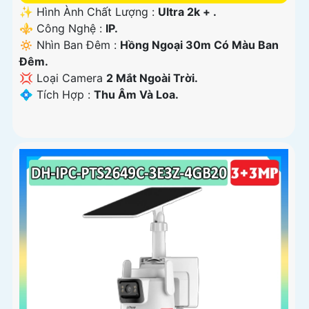
✨ Hình Ành Chất Lượng :
Ultra 2k + .
⚜️ Công Nghệ :
IP.
🔅 Nhìn Ban Đêm :
Hồng Ngoại 30m Có Màu Ban
Ðêm.
💢 Loại Camera
2 Mắt Ngoài Trời.
️💠 Tích Hợp :
Thu Âm Và Loa.