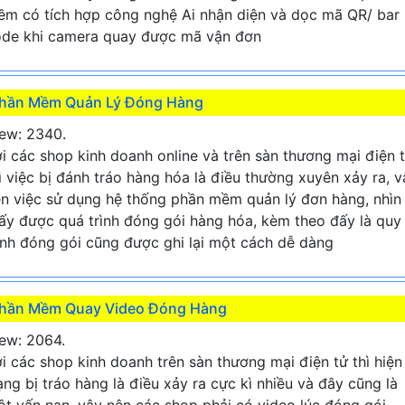
m có tích hợp công nghệ Ai nhận diện và dọc mã QR/ bar
de khi camera quay được mã vận đơn
hần Mềm Quản Lý Đóng Hàng
ew: 2340.
i các shop kinh doanh online và trên sàn thương mại điện 
ì việc bị đánh tráo hàng hóa là điều thường xuyên xảy ra, v
n việc sử dụng hệ thống phần mềm quản lý đơn hàng, nhìn
ấy được quá trình đóng gói hàng hóa, kèm theo đấy là quy
ình đóng gói cũng được ghi lại một cách dễ dàng
hần Mềm Quay Video Đóng Hàng
ew: 2064.
i các shop kinh doanh trên sàn thương mại điện tử thì hiện
ạng bị tráo hàng là điều xảy ra cực kì nhiều và đây cũng là