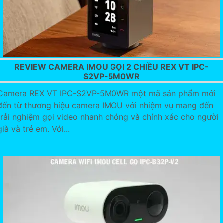
REVIEW CAMERA IMOU GỌI 2 CHIỀU REX VT IPC-
S2VP-5M0WR
Camera REX VT IPC-S2VP-5M0WR một mã sản phẩm mới
đến từ thương hiệu camera IMOU với nhiệm vụ mang đến
trải nghiệm gọi video nhanh chóng và chính xác cho người
già và trẻ em. Với...