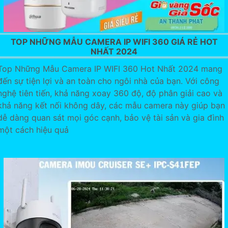
TOP NHỮNG MẪU CAMERA IP WIFI 360 GIÁ RẺ HOT
NHẤT 2024
Top Những Mẫu Camera IP WIFI 360 Hot Nhất 2024 mang
đến sự tiện lợi và an toàn cho ngôi nhà của bạn. Với công
nghệ tiên tiến, khả năng xoay 360 độ, độ phân giải cao và
khả năng kết nối không dây, các mẫu camera này giúp bạn
dễ dàng quan sát mọi góc cạnh, bảo vệ tài sản và gia đình
một cách hiệu quả