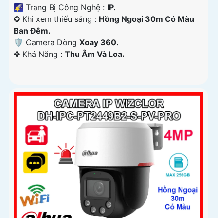
🌠 Trang Bị Công Nghệ :
IP.
✪ Khi xem thiếu sáng :
Hồng Ngoại 30m Có Màu
Ban Ðêm.
🛡 Camera Dòng
Xoay 360.
️✤ Khả Năng :
Thu Âm Và Loa.