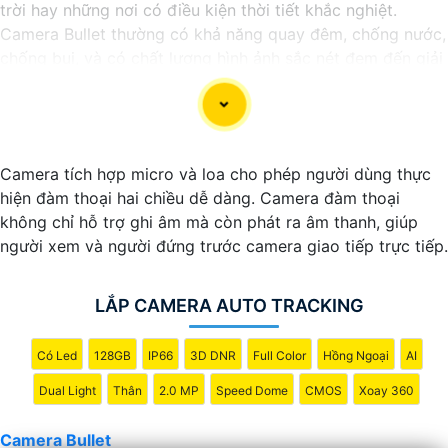
trời hay những nơi có điều kiện thời tiết khắc nghiệt.
Camera Bullet thường có khả năng quay đêm, chống nước,
chống bụi, và có chất lượng hình ảnh sắc nét đem đến giải
pháp hiệu quả để bảo vệ an ninh cho gia đình và doanh
nghiệp.
Camera tích hợp micro và loa cho phép người dùng thực
hiện đàm thoại hai chiều dễ dàng. Camera đàm thoại
không chỉ hỗ trợ ghi âm mà còn phát ra âm thanh, giúp
người xem và người đứng trước camera giao tiếp trực tiếp.
LẮP CAMERA AUTO TRACKING
Có Led
128GB
IP66
3D DNR
Full Color
Hồng Ngoại
AI
Dual Light
Thân
2.0 MP
Speed Dome
CMOS
Xoay 360
'
Camera Bullet