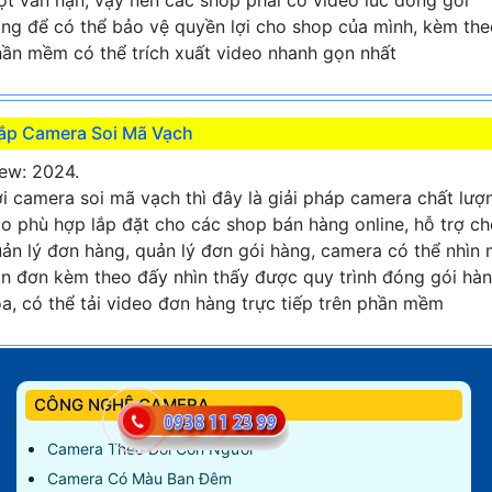
t vấn nạn, vậy nên các shop phải có video lúc đóng gói
ng để có thể bảo vệ quyền lợi cho shop của mình, kèm the
ần mềm có thể trích xuất video nhanh gọn nhất
ắp Camera Soi Mã Vạch
ew: 2024.
i camera soi mã vạch thì đây là giải pháp camera chất lượ
o phù hợp lắp đặt cho các shop bán hàng online, hỗ trợ c
ản lý đơn hàng, quản lý đơn gói hàng, camera có thể nhìn
n đơn kèm theo đấy nhìn thấy được quy trình đóng gói hà
a, có thể tải video đơn hàng trực tiếp trên phần mềm
CÔNG NGHỆ CAMERA
Camera Theo Dõi Con Người
Camera Có Màu Ban Đêm