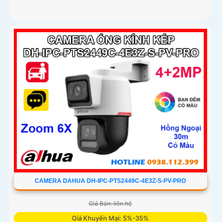
CAMERA DAHUA DH-IPC-PTS2449C-4E3Z-S-PV-PRO
Giá Bán: liên hệ
Giá Khuyến Mại: 5%-35%