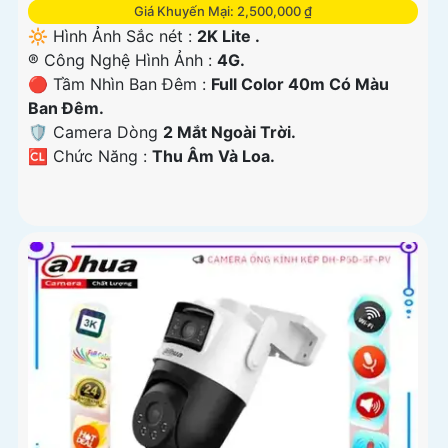
Giá Khuyến Mại: 2,500,000 ₫
🔆 Hình Ảnh Sắc nét :
2K Lite .
®️ Công Nghệ Hình Ảnh :
4G.
🔴 Tầm Nhìn Ban Đêm :
Full Color 40m Có Màu
Ban Ðêm.
🛡 Camera Dòng
2 Mắt Ngoài Trời.
️🆑 Chức Năng :
Thu Âm Và Loa.