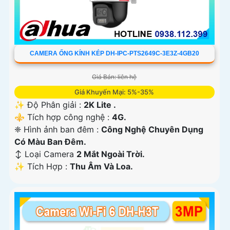
CAMERA ỐNG KÍNH KÉP DH-IPC-PTS2649C-3E3Z-4GB20
Giá Bán: liên hệ
Giá Khuyến Mại: 5%-35%
✨ Độ Phân giải :
2K Lite .
⚜️ Tích hợp công nghệ :
4G.
❈ Hình ảnh ban đêm :
Công Nghệ Chuyên Dụng
Có Màu Ban Ðêm.
↕️ Loại Camera
2 Mắt Ngoài Trời.
️✨ Tích Hợp :
Thu Âm Và Loa.