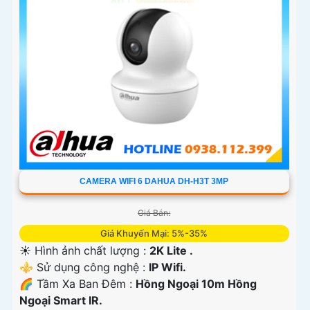
CAMERA WIFI 6 DAHUA DH-H3T 3MP
Giá Bán:
Giá Khuyến Mại: 5%-35%
☀️ Hình ảnh chất lượng :
2K Lite .
⚜️ Sử dụng công nghệ :
IP Wifi.
🌈 Tầm Xa Ban Đêm :
Hồng Ngoại 10m Hồng
Ngoại Smart IR.