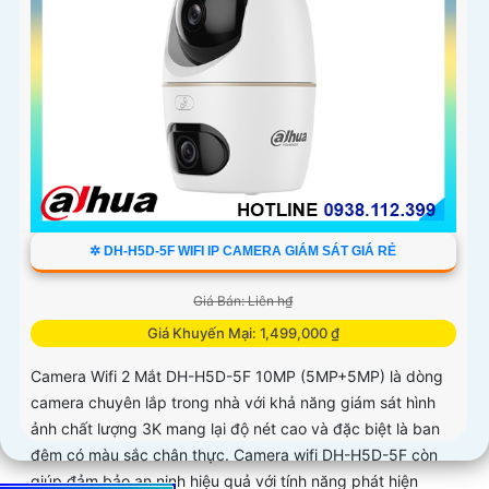
✲ DH-H5D-5F WIFI IP CAMERA GIÁM SÁT GIÁ RẺ
Giá Bán: Liên h₫
Giá Khuyến Mại: 1,499,000 ₫
Camera Wifi 2 Mắt DH-H5D-5F 10MP (5MP+5MP) là dòng
camera chuyên lắp trong nhà với khả năng giám sát hình
ảnh chất lượng 3K mang lại độ nét cao và đặc biệt là ban
đêm có màu sắc chân thực. Camera wifi DH-H5D-5F còn
giúp đảm bảo an ninh hiệu quả với tính năng phát hiện