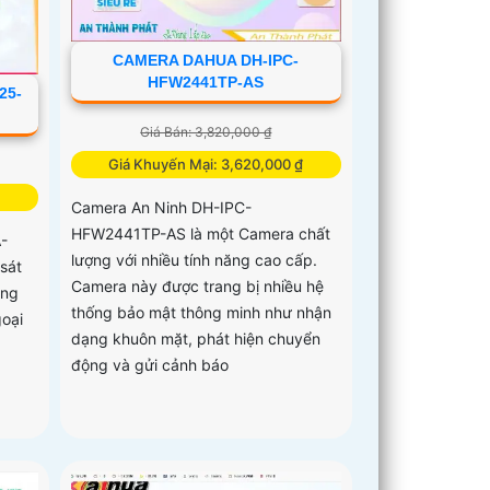
CAMERA DAHUA DH-IPC-
HFW2441TP-AS
25-
Giá Bán: 3,820,000 ₫
Giá Khuyến Mại: 3,620,000 ₫
Camera An Ninh DH-IPC-
HFW2441TP-AS là một Camera chất
-
lượng với nhiều tính năng cao cấp.
sát
Camera này được trang bị nhiều hệ
ông
thống bảo mật thông minh như nhận
oại
dạng khuôn mặt, phát hiện chuyển
động và gửi cảnh báo