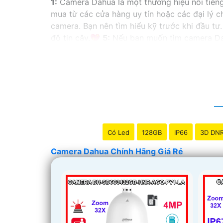
1:
Camera Dahua là một thương hiệu nổi tiến
mua từ các cửa hàng uy tín hoặc các đại lý 
camera. Bạn nên tìm hiểu kỹ trước khi đầu tư.
độ tin cậy.💖
5:
Nếu bạn muốn tìm camera Dahu
Hy vọng rằng những thông tin trên sẽ giúp b
vấn thêm, đừng ngần ngại để lại Cung cấp cho
Có Led
128GB
IP66
3D DN
Camera Dahua Chính Hãng Giá Rẻ