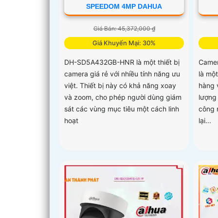
SPEEDOM 4MP DAHUA
Giá Bán: 45,372,000 ₫
Giá Khuyến Mại: 30%
DH-SD5A432GB-HNR là một thiết bị
Camer
camera giá rẻ với nhiều tính năng ưu
là mộ
việt. Thiết bị này có khả năng xoay
hàng 
và zoom, cho phép người dùng giám
lượng
sát các vùng mục tiêu một cách linh
công 
hoạt
lại...