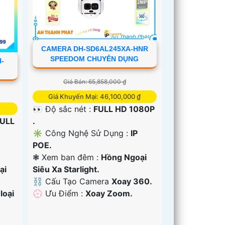
CAMERA DH-SD6AL245XA-HNR
SPEEDOM CHUYÊN DỤNG
-
Giá Bán: 65,858,000 ₫
Giá Khuyến Mại: 46,100,000 ₫
👀 Độ sắc nét :
FULL HD 1080P
.
ULL
✳️ Công Nghệ Sử Dụng :
IP
POE.
❃ Xem ban đêm :
Hồng Ngoại
Siêu Xa Starlight.
ại
⛓ Cấu Tạo Camera
Xoay 360.
️💮 Ưu Điểm :
Xoay Zoom.
loại