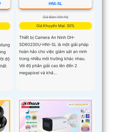
HNI-SL
V
Giá Bán: liên hệ
Giá Khuyến Mại: 30%
Thiết bị Camera An Ninh DH-
SD60230U-HNI-SL là một giải pháp
dụng
hoàn hảo cho việc giám sát an ninh
ồng
trong nhiều môi trường khác nhau.
ới độ
Với độ phân giải cao lên đến 2
chất
megapixel và khả...