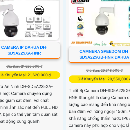
CAMERA IP DAHUA DH-
CAMNERA SPEEDOM DH-
SD5A225XA-HNR
SD5A225GB-HNR DAHUA
Giá Bán: 21,620,000 ₫
Giá Bán: 29,318,000 ₫
iá Khuyến Mại: 21,620,000 ₫
Giá Khuyến Mại: 20,550,000 
ra An Ninh DH-SD5A225XA-
Thiết Bị Camera DH-SD5A225G
à một Camera chuyên dụng
HNR Starlight là dòng Camera c
iệc giám sát đêm. Với chất
lượng cao mang đến khả năng 
 hình ảnh sắc nét đến FULL HD
ban đêm với hồng ngoại 150m. 
, bạn có thể yên tâm quan sát
khả năng chống thấm nước IP67
oạt động xung quanh
camera này phù hợp cho việc lắ