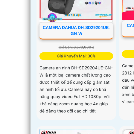
CA
CAMERA DAHUA DH-SD29204UE-
GN-W
Giá Bán: 8,570,000 ₫
Giá Khuyến Mại: 30%
Came
Camera an ninh DH-SD29204UE-GN-
2812 
W là một loại camera chất lượng cao
đầu v
được thiết kế để cung cấp giám sát
đến hì
an ninh tối ưu. Camera này có khả
xem b
năng quay video Full HD 1080p, với
vì cam
khả năng zoom quang học 4x giúp
dễ dàng theo dõi các chi tiết