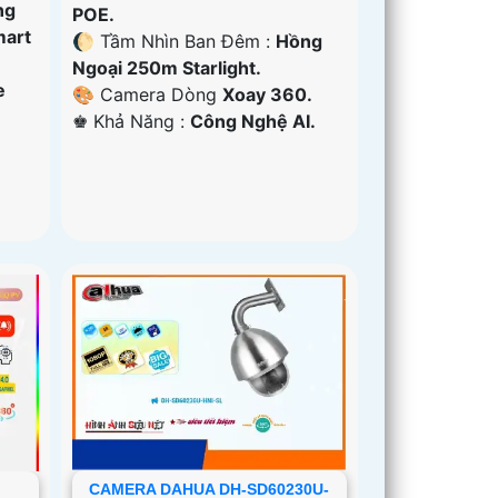
ng
POE.
mart
🌔 Tầm Nhìn Ban Đêm :
Hồng
Ngoại 250m Starlight.
e
🎨 Camera Dòng
Xoay 360.
️♚ Khả Năng :
Công Nghệ AI.
CAMERA DAHUA DH-SD60230U-