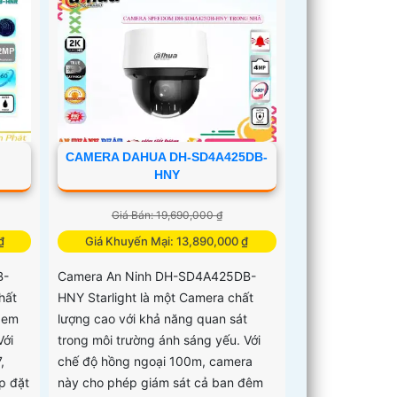
CAMERA DAHUA DH-SD4A425DB-
HNY
Giá Bán: 19,690,000 ₫
₫
Giá Khuyến Mại: 13,890,000 ₫
B-
Camera An Ninh DH-SD4A425DB-
hất
HNY Starlight là một Camera chất
xem
lượng cao với khả năng quan sát
Với
trong môi trường ánh sáng yếu. Với
,
chế độ hồng ngoại 100m, camera
p đặt
này cho phép giám sát cả ban đêm