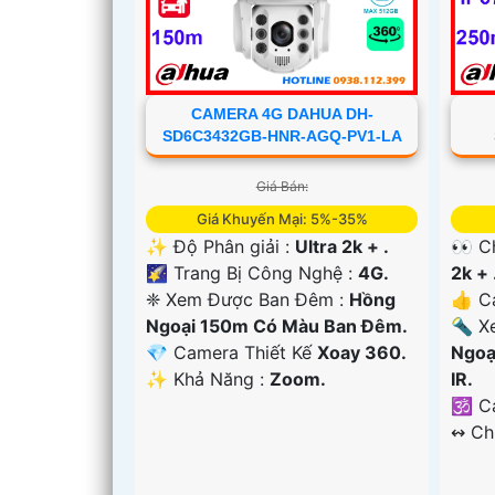
CAMERA 4G DAHUA DH-
SD6C3432GB-HNR-AGQ-PV1-LA
Giá Bán:
Giá Khuyến Mại: 5%-35%
✨ Độ Phân giải :
Ultra 2k + .
👀 C
🌠 Trang Bị Công Nghệ :
4G.
2k + 
❈ Xem Được Ban Đêm :
Hồng
👍 C
Ngoại 150m Có Màu Ban Ðêm.
🔦 X
💎 Camera Thiết Kế
Xoay 360.
Ngoạ
️✨ Khả Năng :
Zoom.
IR.
🕉️ 
'
️↭ C