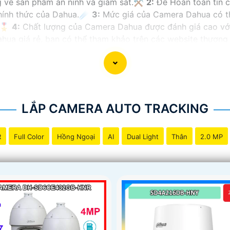
g về sản phẩm an ninh và giám sát.⚒
2:
Để Hoàn toàn tin 
chính thức của Dahua.☄️
3:
Mức giá của Camera Dahua có th
🎖️
4:
Chất lượng của Camera Dahua được đánh giá cao với 
a giá rẻ, bạn có thể tham khảo trên các website thương m
ạn chọn lựa được Camera Dahua chính hãng, giá rẻ và chất
 công trình biết.
LẮP CAMERA AUTO TRACKING
R
Full Color
Hồng Ngoại
AI
Dual Light
Thân
2.0 MP