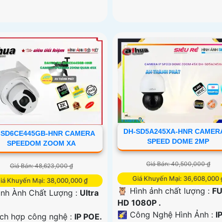
DH-SD5A245XA-HNR CAMERA
-SD6CE445GB-HNR CAMERA
SPEED DOME 2MP
SPEEDOM ZOOM XA
Giá Bán: 40,500,000 ₫
Giá Bán: 48,623,000 ₫
Giá Khuyến Mại: 36,608,000 
iá Khuyến Mại: 38,000,000 ₫
🦉 Hình ảnh chất lượng :
FU
ình Ành Chất Lượng :
Ultra
HD 1080P .
🌠 Công Nghệ Hình Ảnh :
IP
ích hợp công nghệ :
IP POE.