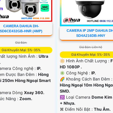
CAMERA DAHUA DH-
CAMERA IP 2MP DAHUA DH
SD6CE432GB-HNR (4MP)
SD4A216DB-HNY
Giá Bán:
Giá Bán: Liên hệ
Giá Khuyến Mại: 5%-35%
Giá Khuyến Mại: 5%-35%
hất lượng hình Ảnh :
Ultra
🔆 Hình Ành Chất Lượng :
F
.
HD 1080P .
amera Công nghệ :
IP.
✳️ Công Nghệ :
IP.
em Được Ban Đêm :
Hồng
🌈 Khoảng Cách Ban Đêm :
i 250m Hồng Ngoại Smart
Hồng Ngoại 10m Hồng Ngo
SMD.
Camera Dòng
Xoay 360.
🕉️ Loại Camera
Dome Kim 
hức Năng :
Zoom.
+ Nhựa.
️⌘ Điểm Nỗi Bật :
Thu Âm.