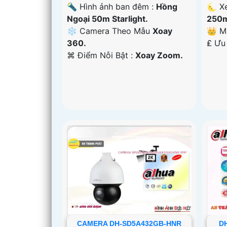
🔦 Hình ảnh ban đêm :
Hồng
🌜 X
Ngoại 50m Starlight.
250m
❄ Camera Theo Mẫu
Xoay
👑 M
360.
️₤ Ưu
️⌘ Điểm Nỗi Bật :
Xoay Zoom.
CAMERA DH-SD5A432GB-HNR
D