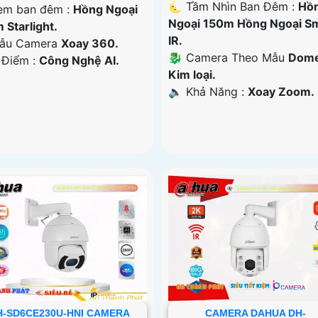
🌜 Tầm Nhìn Ban Đêm :
Hồ
em ban đêm :
Hồng Ngoại
Ngoại 150m Hồng Ngoại S
 Starlight.
IR.
ẫu Camera
Xoay 360.
🐉️ Camera Theo Mẫu
Dom
 Điểm :
Công Nghệ AI.
Kim loại.
️🔈 Khả Năng :
Xoay Zoom.
H-SD6CE230U-HNI CAMERA
CAMERA DAHUA DH-