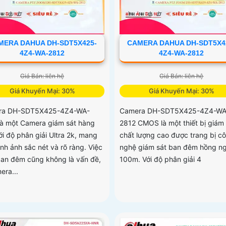
MERA DAHUA DH-SDT5X425-
CAMERA DAHUA DH-SDT5X4
4Z4-WA-2812
4Z4-WA-2812
Giá Bán: liên hệ
Giá Bán: liên hệ
Giá Khuyến Mại: 30%
Giá Khuyến Mại: 30%
ra DH-SDT5X425-4Z4-WA-
Camera DH-SDT5X425-4Z4-WA
là một Camera giám sát hàng
2812 CMOS là một thiết bị giám 
ới độ phân giải Ultra 2k, mang
chất lượng cao được trang bị c
nh ảnh sắc nét và rõ ràng. Việc
nghệ giám sát ban đêm hồng ng
an đêm cũng không là vấn đề,
100m. Với độ phân giải 4
era...