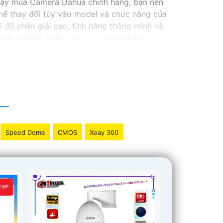
cậy mua Camera Dahua chính hãng, bạn nên
ể thay đổi tùy vào model và chức năng của
độ phân giải cao, tính năng thông minh và
ại điện tử hoặc tại các cửa hàng điện tử.
 lượng. Nếu bạn có thêm câu hỏi hoặc cần tư
Speed Dome
CMOS
Xoay 360