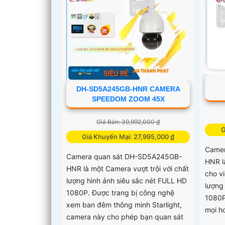
DH-SD5A245GB-HNR CAMERA
SPEEDOM ZOOM 45X
Giá Bán: 39,992,000 ₫
G
Giá Khuyến Mại: 27,995,000 ₫
Came
Camera quan sát DH-SD5A245GB-
HNR l
HNR là một Camera vượt trội với chất
cho v
lượng hình ảnh siêu sắc nét FULL HD
lượng
1080P. Được trang bị công nghệ
1080P
xem ban đêm thông minh Starlight,
mọi h
camera này cho phép bạn quan sát