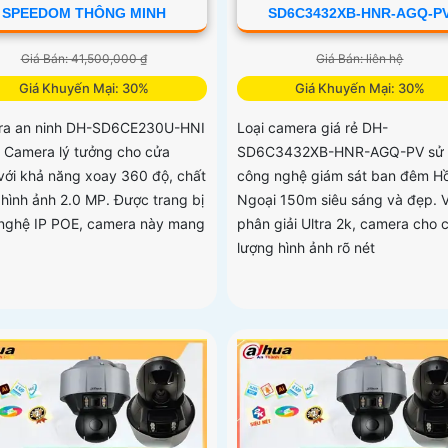
SPEEDOM THÔNG MINH
SD6C3432XB-HNR-AGQ-P
Giá Bán: 41,500,000 ₫
Giá Bán: liên hệ
Giá Khuyến Mại: 30%
Giá Khuyến Mại: 30%
a an ninh DH-SD6CE230U-HNI
Loại camera giá rẻ DH-
t Camera lý tưởng cho cửa
SD6C3432XB-HNR-AGQ-PV sử 
với khả năng xoay 360 độ, chất
công nghệ giám sát ban đêm H
 hình ảnh 2.0 MP. Được trang bị
Ngoại 150m siêu sáng và đẹp. V
nghệ IP POE, camera này mang
phân giải Ultra 2k, camera cho 
lượng hình ảnh rõ nét