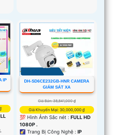
 IP
DH-SD6CE232GB-HNR CAMERA
GIÁM SÁT XA
Giá Bán: 38,841,000 ₫
₫
Giá Khuyến Mại: 30,000,000 ₫
LL
💯 Hình Ảnh Sắc nét :
FULL HD
1080P .
.
🌠 Trang Bị Công Nghệ :
IP