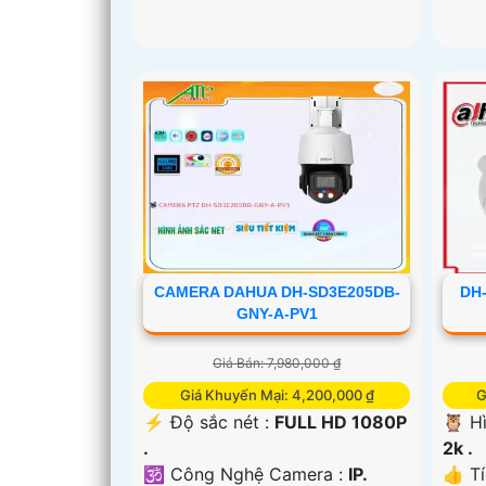
CAMERA DAHUA DH-SD3E205DB-
DH
GNY-A-PV1
Giá Bán: 7,980,000 ₫
Giá Khuyến Mại: 4,200,000 ₫
G
️⚡ Độ sắc nét :
FULL HD 1080P
🦉 H
.
2k .
🕉️ Công Nghệ Camera :
IP.
👍 T