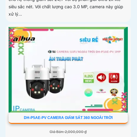
siêu sắc nét. Với chất lượng cao 3.0 MP, camera này giúp
xử lý...
DH-P5AE-PV CAMERA GIÁM SÁT 360 NGOÀI TRỜI
Giá Bán: 2,000,000 ₫