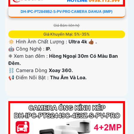
DH-IPC-PT2849B2-S-PV-PRO CAMERA DAHUA (8MP)
Giá Bán: liên hệ
Giá Khuyến Mại: 5%-35%
🔅 Hình Ành Chất Lượng :
Ultra 4k 👍🏾 .
🤖️ Công Nghệ :
IP.
❈ Xem ban đêm :
Hồng Ngoại 30m Có Màu Ban
Ðêm.
⛓ Camera Dòng
Xoay 360.
️📢 Điểm Nỗi Bật :
Thu Âm Và Loa.