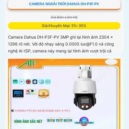
CAMERA NGOÀI TRỜI DAHUA DH-P3F-PV
Giá Bán: Liên Hệ
Giá Khuyến Mại: 5%-35%
Camera Dahua DH-P3F-PV 3MP ghi lại hình ảnh 2304 ×
1296 rõ nét. Với độ nhạy sáng 0.0005 lux@F1.0 và công
nghệ AI-ISP, camera này mang lại hình ảnh vượt trội cả
ngày lẫn đêm