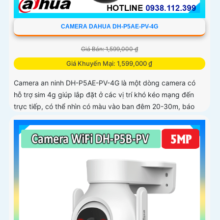
CAMERA DAHUA DH-P5AE-PV-4G
Giá Bán: 1,599,000 ₫
Giá Khuyến Mại: 1,599,000 ₫
Camera an ninh DH-P5AE-PV-4G là một dòng camera có
hỗ trợ sim 4g giúp lắp đặt ở các vị trí khó kéo mạng đến
trực tiếp, có thể nhìn có màu vào ban đêm 20-30m, báo
động còi hú và đèn chớp tại chỗ, tích hợp khả năng quay
xoay 360 độ ấn tượng, chống nước IP 66