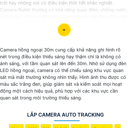
trời hay những nơi có điều kiện thời tiết khắc nghiệt.
Camera Bullet thường có khả năng quay đêm, chống nước,
chống bụi, và có chất lượng hình ảnh sắc nét đem đến giải
pháp hiệu quả để bảo vệ an ninh cho gia đình và doanh
nghiệp.
Camera hồng ngoại 30m cung cấp khả năng ghi hình rõ
nét trong điều kiện thiếu sáng hay thậm chí là không có
ánh sáng, với tầm quan sát lên đến 30m. Nhờ sử dụng đèn
LED hồng ngoại, camera có thể chiếu sáng khu vực quan
sát mà mắt thường không nhìn thấy. Hình ảnh thu được có
màu sắc trắng đen, giúp giám sát và kiểm soát mọi hoạt
động một cách hiệu quả, phù hợp với các khu vực cần
quan sát trong môi trường thiếu sáng.
LẮP CAMERA AUTO TRACKING
'