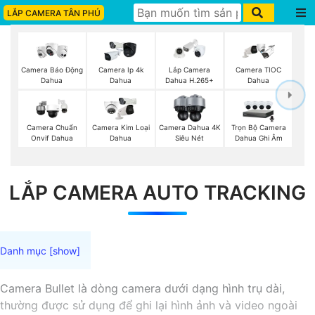
LẮP CAMERA TÂN PHÚ
Camera Báo Động
Camera Ip 4k
Lắp Camera
Camera TIOC
Dahua
Dahua
Dahua H.265+
Dahua
Trọn Bộ Camera
Camera Chuẩn
Camera Kim Loại
Camera Dahua 4K
Dahua Ghi Âm
Onvif Dahua
Dahua
Siêu Nét
LẮP CAMERA AUTO TRACKING
Camera Bullet là dòng camera dưới dạng hình trụ dài,
thường được sử dụng để ghi lại hình ảnh và video ngoài