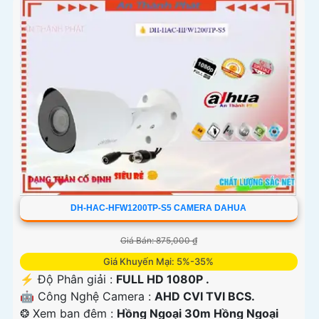
DH-HAC-HFW1200TP-S5 CAMERA DAHUA
Giá Bán: 875,000 ₫
Giá Khuyến Mại: 5%-35%
️⚡ Độ Phân giải :
FULL HD 1080P .
🤖️ Công Nghệ Camera :
AHD CVI TVI BCS.
❂ Xem ban đêm :
Hồng Ngoại 30m Hồng Ngoại