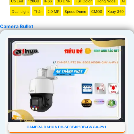
Có Led
128GB
IP66
3D DNR
Full Color
Hồng Ngoại
AI
Dual Light
Thân
2.0 MP
Speed Dome
CMOS
Xoay 360
Camera Bullet
CAMERA DAHUA DH-SD3E405DB-GNY-A-PV1