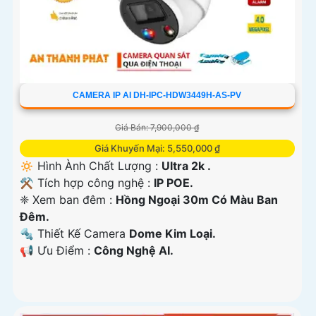
CAMERA IP AI DH-IPC-HDW3449H-AS-PV
Giá Bán: 7,900,000 ₫
Giá Khuyến Mại: 5,550,000 ₫
🔅 Hình Ành Chất Lượng :
Ultra 2k .
⚒ Tích hợp công nghệ :
IP POE.
❈ Xem ban đêm :
Hồng Ngoại 30m Có Màu Ban
Đêm.
🔩 Thiết Kế Camera
Dome Kim Loại.
️📢 Ưu Điểm :
Công Nghệ AI.