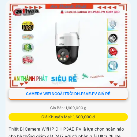
CAMERA WIFI NGOÀI TRỜI DH-P3AE-PV GIÁ RẺ
Giá Bán: 1,900,000 ₫
Giá Khuyến Mại: 1,600,000 ₫
Thiết Bị Camera Wifi IP DH-P3AE-PV là lựa chọn hoàn hảo
cho hệ thống giám sát 24/7 với độ phân giải Ultra 2k lite