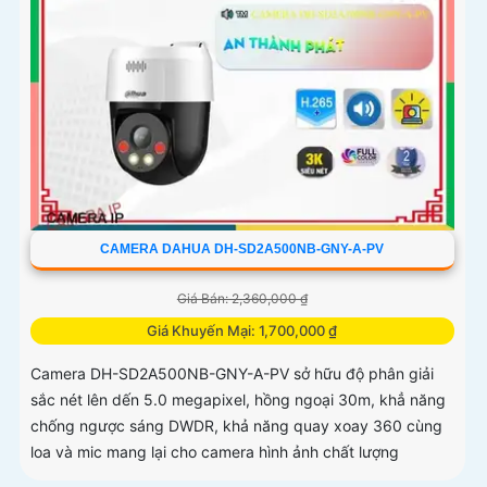
CAMERA DAHUA DH-SD2A500NB-GNY-A-PV
Giá Bán: 2,360,000 ₫
Giá Khuyến Mại: 1,700,000 ₫
Camera DH-SD2A500NB-GNY-A-PV sở hữu độ phân giải
sắc nét lên dến 5.0 megapixel, hồng ngoại 30m, khẳ năng
chống ngược sáng DWDR, khả năng quay xoay 360 cùng
loa và mic mang lại cho camera hình ảnh chất lượng