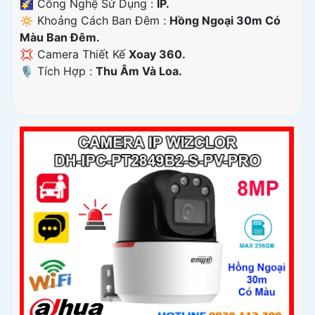
🌠 Công Nghệ Sử Dụng :
IP.
🔅 Khoảng Cách Ban Đêm :
Hồng Ngoại 30m Có
Màu Ban Ðêm.
💢 Camera Thiết Kế
Xoay 360.
️🎙 Tích Hợp :
Thu Âm Và Loa.