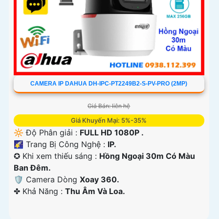
CAMERA IP DAHUA DH-IPC-PT2249B2-S-PV-PRO (2MP)
Giá Bán: liên hệ
Giá Khuyến Mại: 5%-35%
🔆 Độ Phân giải :
FULL HD 1080P .
🌠 Trang Bị Công Nghệ :
IP.
✪ Khi xem thiếu sáng :
Hồng Ngoại 30m Có Màu
Ban Ðêm.
🛡 Camera Dòng
Xoay 360.
️✤ Khả Năng :
Thu Âm Và Loa.