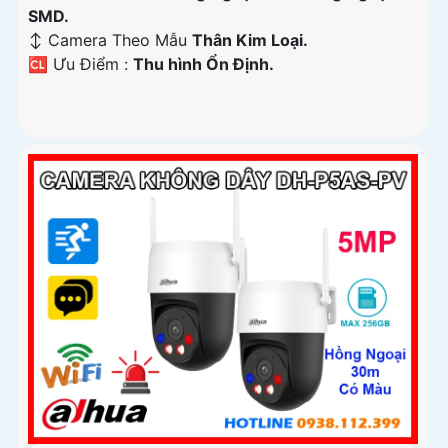
SMD.
↕️ Camera Theo Mẫu
Thân Kim Loại.
️🆑 Ưu Điểm :
Thu hình Ổn Định.