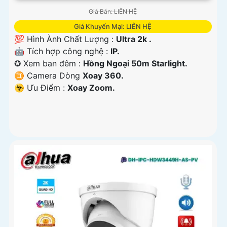
Giá Bán: LIÊN HỆ
Giá Khuyến Mại: LIÊN HỆ
💯 Hình Ành Chất Lượng :
Ultra 2k .
🤖️ Tích hợp công nghệ :
IP.
✪ Xem ban đêm :
Hồng Ngoại 50m Starlight.
♊ Camera Dòng
Xoay 360.
️☣️ Ưu Điểm :
Xoay Zoom.