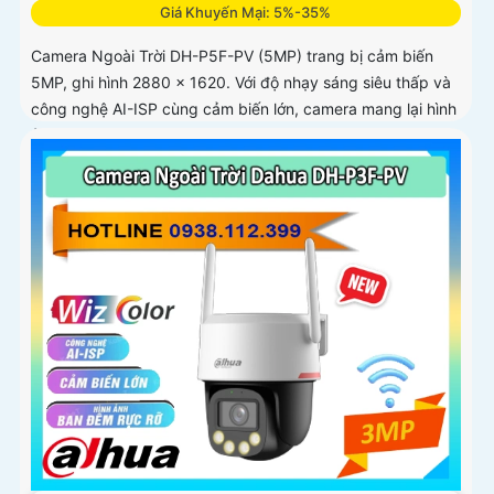
Giá Khuyến Mại: 5%-35%
Camera Ngoài Trời DH-P5F-PV (5MP) trang bị cảm biến
5MP, ghi hình 2880 × 1620. Với độ nhạy sáng siêu thấp và
công nghệ AI-ISP cùng cảm biến lớn, camera mang lại hình
ảnh vượt trội cả ngày lẫn đêm