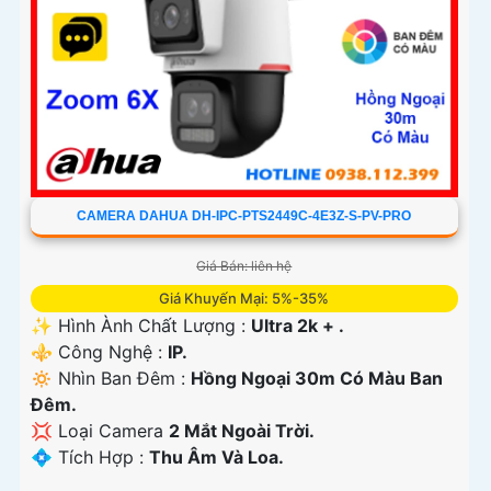
CAMERA DAHUA DH-IPC-PTS2449C-4E3Z-S-PV-PRO
Giá Bán: liên hệ
Giá Khuyến Mại: 5%-35%
✨ Hình Ành Chất Lượng :
Ultra 2k + .
⚜️ Công Nghệ :
IP.
🔅 Nhìn Ban Đêm :
Hồng Ngoại 30m Có Màu Ban
Ðêm.
💢 Loại Camera
2 Mắt Ngoài Trời.
️💠 Tích Hợp :
Thu Âm Và Loa.