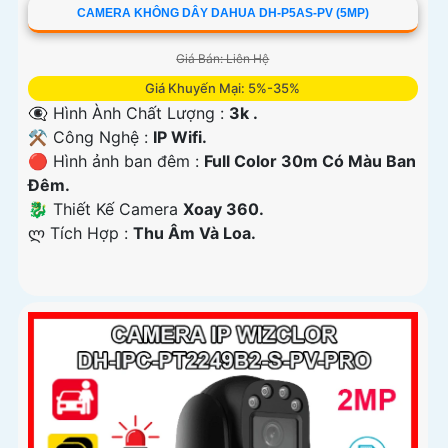
CAMERA KHÔNG DÂY DAHUA DH-P5AS-PV (5MP)
Giá Bán: Liên Hệ
Giá Khuyến Mại: 5%-35%
👁️‍🗨 Hình Ành Chất Lượng :
3k .
⚒ Công Nghệ :
IP Wifi.
🔴 Hình ảnh ban đêm :
Full Color 30m Có Màu Ban
Ðêm.
🐉️ Thiết Kế Camera
Xoay 360.
️ლ Tích Hợp :
Thu Âm Và Loa.