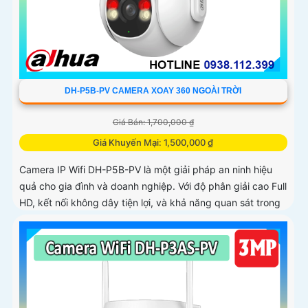
DH-P5B-PV CAMERA XOAY 360 NGOÀI TRỜI
Giá Bán: 1,700,000 ₫
Giá Khuyến Mại: 1,500,000 ₫
Camera IP Wifi DH-P5B-PV là một giải pháp an ninh hiệu
quả cho gia đình và doanh nghiệp. Với độ phân giải cao Full
HD, kết nối không dây tiện lợi, và khả năng quan sát trong
ánh sáng yếu, camera giúp bạn theo dõi mọi góc cạnh một
cách rõ ràng