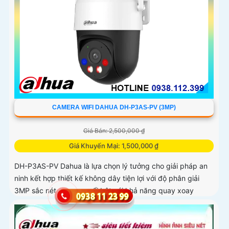
CAMERA WIFI DAHUA DH-P3AS-PV (3MP)
Giá Bán: 2,500,000 ₫
Giá Khuyến Mại: 1,500,000 ₫
DH-P3AS-PV Dahua là lựa chọn lý tưởng cho giải pháp an
ninh kết hợp thiết kế không dây tiện lợi với độ phân giải
3MP sắc nét. Camera nổi bật với khả năng quay xoay
360°, phát hiện chính xác người và phương tiện, cảnh báo
tức thì bằng đèn nháy và còi hú