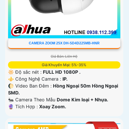
CAMERA ZOOM 25X DH-SD4D225MB-HNR
Giá Bán: Liên Hệ
Giá Khuyến Mại: 5%-35%
🔆 Độ sắc nét :
FULL HD 1080P .
⚜️ Công Nghệ Camera :
IP.
🌔 Video Ban Đêm :
Hồng Ngoại 50m Hồng Ngoại
SMD.
🐜 Camera Theo Mẫu
Dome Kim loại + Nhựa.
️🔮 Tích Hợp :
Xoay Zoom.