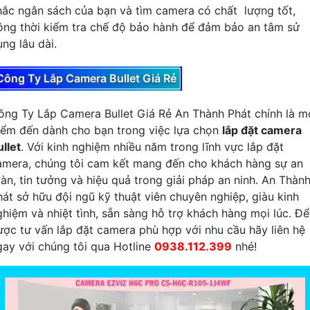
hắc ngân sách của bạn và tìm camera có chất lượng tốt,
ồng thời kiểm tra chế độ bảo hành để đảm bảo an tâm sử
ng lâu dài.
Công Ty Lắp Camera Bullet Giá Rẻ
ông Ty Lắp Camera Bullet Giá Rẻ An Thành Phát chính là m
iểm đến dành cho bạn trong việc lựa chọn
lắp đặt camera
llet
. Với kinh nghiệm nhiều năm trong lĩnh vực lắp đặt
amera, chúng tôi cam kết mang đến cho khách hàng sự an
oàn, tin tưởng và hiệu quả trong giải pháp an ninh. An Thàn
hát sở hữu đội ngũ kỹ thuật viên chuyên nghiệp, giàu kinh
ghiệm và nhiệt tình, sẵn sàng hỗ trợ khách hàng mọi lúc. Để
ược tư vấn lắp đặt camera phù hợp với nhu cầu hãy liên hệ
gay với chúng tôi qua Hotline
0938.112.399
nhé!