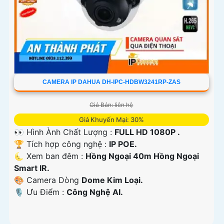
CAMERA IP DAHUA DH-IPC-HDBW3241RP-ZAS
Giá Bán: liên hệ
Giá Khuyến Mại: 30%
👀 Hình Ành Chất Lượng :
FULL HD 1080P .
🏆 Tích hợp công nghệ :
IP POE.
🌜 Xem ban đêm :
Hồng Ngoại 40m Hồng Ngoại
Smart IR.
🎨 Camera Dòng
Dome Kim Loại.
️🎙 Ưu Điểm :
Công Nghệ AI.