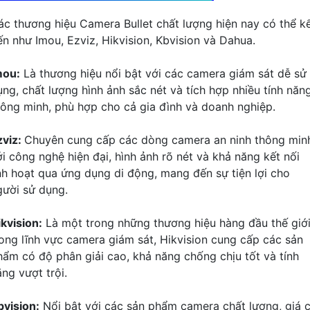
ác thương hiệu Camera Bullet chất lượng hiện nay có thể k
ến như Imou, Ezviz, Hikvision, Kbvision và Dahua.
mou:
Là thương hiệu nổi bật với các camera giám sát dễ sử
ụng, chất lượng hình ảnh sắc nét và tích hợp nhiều tính năn
hông minh, phù hợp cho cả gia đình và doanh nghiệp.
zviz:
Chuyên cung cấp các dòng camera an ninh thông min
ới công nghệ hiện đại, hình ảnh rõ nét và khả năng kết nối
inh hoạt qua ứng dụng di động, mang đến sự tiện lợi cho
gười sử dụng.
ikvision:
Là một trong những thương hiệu hàng đầu thế giớ
rong lĩnh vực camera giám sát, Hikvision cung cấp các sản
hẩm có độ phân giải cao, khả năng chống chịu tốt và tính
ng vượt trội.
bvision:
Nổi bật với các sản phẩm camera chất lượng, giá 