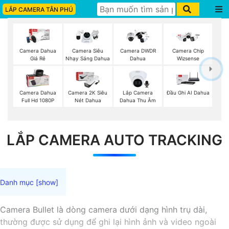
LẮP CAMERA TÂN PHÚ
Camera Dahua
Camera Siêu
Camera DWDR
Camera Chip
Giá Rẻ
Nhạy Sáng Dahua
Dahua
Wizsense
Lắp Camera
Camera Dahua
Camera 2K Siêu
Đầu Ghi AI Dahua
Dahua Thu Âm
Full Hd 1080P
Nét Dahua
LẮP CAMERA AUTO TRACKING
Camera Bullet là dòng camera dưới dạng hình trụ dài,
thường được sử dụng để ghi lại hình ảnh và video ngoài