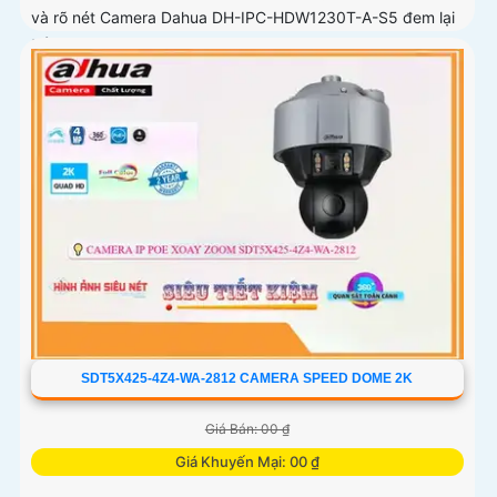
và rõ nét Camera Dahua DH-IPC-HDW1230T-A-S5 đem lại
trải nghiệm an toàn và tin cậy cho người dùng camera có
khả năng theo dõi diện rộng phù hợp cho việc giám sát các
khu vực lớn để bảo vệ tài sản và an ninh cho gia đình, cửa
hàng hoặc doanh nghiệpThiết bị Camera giá rẻ DH-IPC-
HDW1230T-A-S5 là lựa chọn tốt cho việc lắp đặt tại văn
phòng, cửa hàng, hoặc công sở
SDT5X425-4Z4-WA-2812 CAMERA SPEED DOME 2K
Giá Bán: 00 ₫
Giá Khuyến Mại: 00 ₫