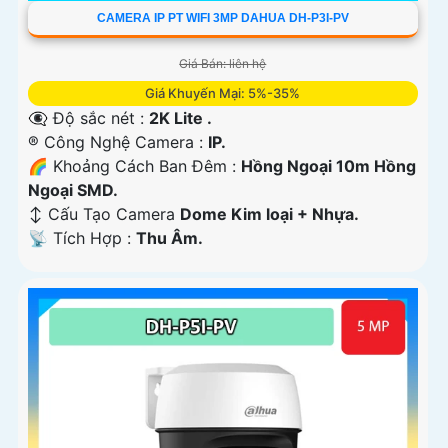
CAMERA IP PT WIFI 3MP DAHUA DH-P3I-PV
Giá Bán: liên hệ
Giá Khuyến Mại: 5%-35%
👁️‍🗨 Độ sắc nét :
2K Lite .
®️ Công Nghệ Camera :
IP.
🌈 Khoảng Cách Ban Đêm :
Hồng Ngoại 10m Hồng
Ngoại SMD.
↕️ Cấu Tạo Camera
Dome Kim loại + Nhựa.
️📡 Tích Hợp :
Thu Âm.