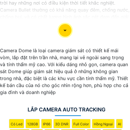
trời hay những nơi có điều kiện thời tiết khắc nghiệt.
Camera Bullet thường có khả năng quay đêm, chống nước,
chống bụi, và có chất lượng hình ảnh sắc nét đem đến giải
pháp hiệu quả để bảo vệ an ninh cho gia đình và doanh
nghiệp.
Camera Dome là loại camera giám sát có thiết kế mái
vòm, lắp đặt trên trần nhà, mang lại vẻ ngoài sang trọng
và tính thẩm mỹ cao. Với kiểu dáng nhỏ gọn, camera quan
sát Dome giúp giám sát hiệu quả ở những không gian
trong nhà, đặc biệt là các khu vực cần tính thẩm mỹ. Thiết
kế bán cầu của nó cho góc nhìn rộng hơn, phù hợp cho cả
gia đình và doanh nghiệp
LẮP CAMERA AUTO TRACKING
'
Có Led
128GB
IP66
3D DNR
Full Color
Hồng Ngoại
AI