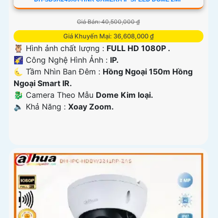
Giá Bán: 40,500,000 ₫
Giá Khuyến Mại: 36,608,000 ₫
🦉 Hình ảnh chất lượng :
FULL HD 1080P .
🌠 Công Nghệ Hình Ảnh :
IP.
🌜 Tầm Nhìn Ban Đêm :
Hồng Ngoại 150m Hồng
Ngoại Smart IR.
🐉️ Camera Theo Mẫu
Dome Kim loại.
️🔈 Khả Năng :
Xoay Zoom.