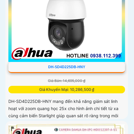
DH-SD4D225DB-HNY
Giá Bán: 14,695,000 ₫
Giá Khuyến Mại: 10,286,500 ₫
DH-SD4D225DB-HNY mang đến khả năng giám sát linh
hoạt với zoom quang học 25x cho hình ảnh chi tiết từ xa
cùng cảm biến Starlight giúp quan sát rõ ràng trong môi
trường ánh sáng yếu Tầm nhìn hồng ngoại đạt đến 100m
và đèn ánh sáng ấm 50m giúp hình ảnh ban đêm luôn sắc