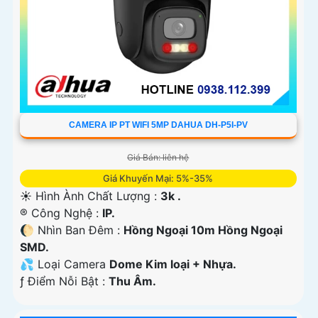
CAMERA IP PT WIFI 5MP DAHUA DH-P5I-PV
Giá Bán: liên hệ
Giá Khuyến Mại: 5%-35%
☀️ Hình Ành Chất Lượng :
3k .
®️ Công Nghệ :
IP.
🌔 Nhìn Ban Đêm :
Hồng Ngoại 10m Hồng Ngoại
SMD.
💦 Loại Camera
Dome Kim loại + Nhựa.
️ƒ Điểm Nỗi Bật :
Thu Âm.