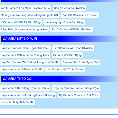
Top 5 Camera Lắp Ngoài Trời Nên Mua
Báo giá camera kbvision
Những camera quay video đóng hàng chi tiết
Báo Giá Camera IP Kbvision
5 Camera Wifi Giá Rẻ Nên Dùng
camera quay rõ tem đơn hàng
Bảng báo giá camera imou ngoài trời
Top 5 Camera Wifi Cho Gia Đình
CAMERA KẾT NỐI WIFI
Lắp Đặt Camera Thân Ngoài Trời Imou
Lắp Camera Wifi Thân Kbvision
Lắp Camera Wifi Imou Có Chống Trộm
Camera Wifi Báo Động
Lắp Đặt Camera Wifi Dahua Trong Nhà Giá Rẻ
Camera Wifi Ezviz Ngoài Trời
Lắp camera wifi 360 Imou Giá Rẻ
Lắp Camera Wifi Thân Dahua
CAMERA THEO GÓI
Lắp Camera Báo Động Trọn Bộ Dahua
Trọn Bộ Camera Dahua Chống Trộm
Lắp camera wifi hot nhất giá rẻ chất lượng
Bộ Camera Visioncop Full Color
Linh Kiện Máy Tính Giá Rẻ