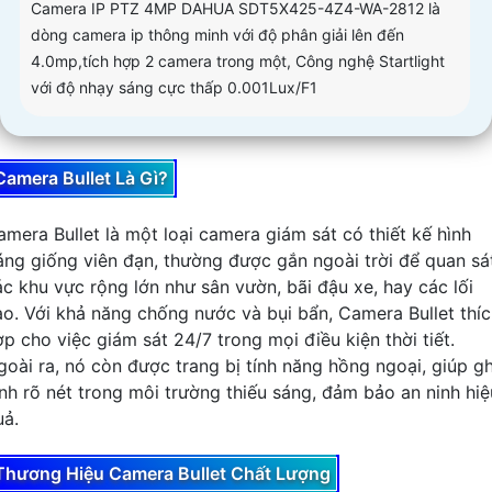
Camera IP PTZ 4MP DAHUA SDT5X425-4Z4-WA-2812 là
dòng camera ip thông minh với độ phân giải lên đến
4.0mp,tích hợp 2 camera trong một, Công nghệ Startlight
với độ nhạy sáng cực thấp 0.001Lux/F1
Camera Bullet Là Gì?
amera Bullet là một loại camera giám sát có thiết kế hình
áng giống viên đạn, thường được gắn ngoài trời để quan sá
ác khu vực rộng lớn như sân vườn, bãi đậu xe, hay các lối
ào. Với khả năng chống nước và bụi bẩn, Camera Bullet thí
ợp cho việc giám sát 24/7 trong mọi điều kiện thời tiết.
goài ra, nó còn được trang bị tính năng hồng ngoại, giúp gh
ình rõ nét trong môi trường thiếu sáng, đảm bảo an ninh hiệ
uả.
Thương Hiệu Camera Bullet Chất Lượng