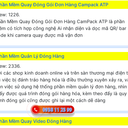
hần Mềm Quay Đóng Gói Đơn Hàng Campack ATP
ew: 1226.
hần Mềm Quay Đóng Gói Đơn Hàng CamPack ATP là phần
m có tích hợp công nghệ Ai nhận diện và dọc mã QR/ bar
de khi camera quay được mã vận đơn
hần Mềm Quản Lý Đóng Hàng
ew: 2336.
i các shop kinh doanh online và trên sàn thương mại điện 
ì việc bị đánh tráo hàng hóa là điều thường xuyên xảy ra, v
n việc sử dụng hệ thống phần mềm quản lý đơn hàng, nhìn
ấy được quá trình đóng gói hàng hóa, kèm theo đấy là quy
ình đóng gói cũng được ghi lại một cách dễ dàng
hần Mềm Quay Video Đóng Hàng