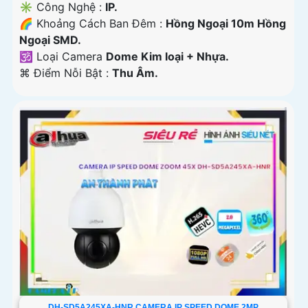
✳️ Công Nghệ :
IP.
🌈 Khoảng Cách Ban Đêm :
Hồng Ngoại 10m Hồng
Ngoại SMD.
🕉️ Loại Camera
Dome Kim loại + Nhựa.
️⌘ Điểm Nỗi Bật :
Thu Âm.
DH-SD5A245XA-HNR CAMERA IP SPEED DOME 2MP