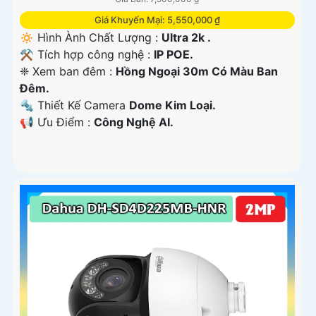
Giá Khuyến Mại: 5,550,000 ₫
🔅 Hình Ành Chất Lượng :
Ultra 2k .
⚒ Tích hợp công nghệ :
IP POE.
❈ Xem ban đêm :
Hồng Ngoại 30m Có Màu Ban
Đêm.
🔩 Thiết Kế Camera
Dome Kim Loại.
️📢 Ưu Điểm :
Công Nghệ AI.