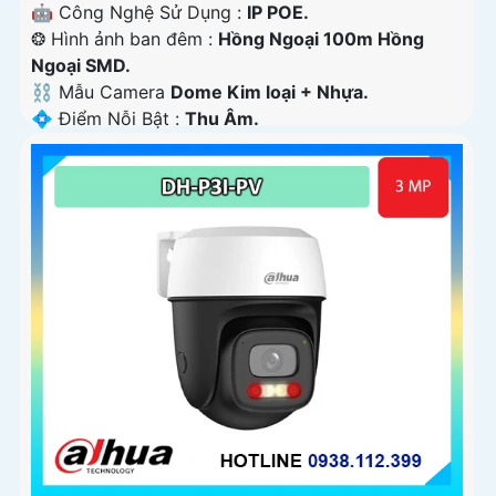
🤖️ Công Nghệ Sử Dụng :
IP POE.
❂ Hình ảnh ban đêm :
Hồng Ngoại 100m Hồng
Ngoại SMD.
⛓ Mẫu Camera
Dome Kim loại + Nhựa.
️💠 Điểm Nỗi Bật :
Thu Âm.