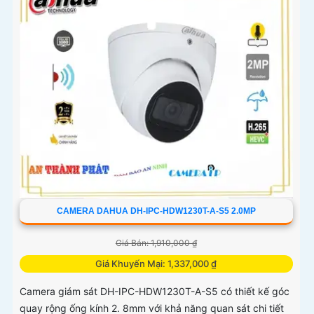
nét Camera hỗ trợ chống nước IP67 cùng tốc độ khung
hình 30fps@1080p ổn định
CAMERA DAHUA DH-IPC-HDW1230T-A-S5 2.0MP
Giá Bán: 1,910,000 ₫
Giá Khuyến Mại: 1,337,000 ₫
Camera giám sát DH-IPC-HDW1230T-A-S5 có thiết kế góc
quay rộng ống kính 2. 8mm với khả năng quan sát chi tiết