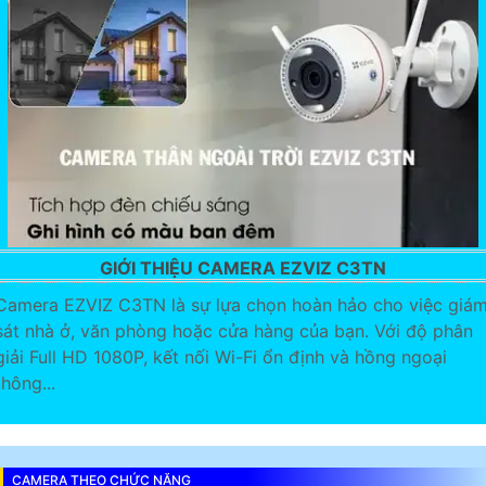
GIỚI THIỆU CAMERA EZVIZ C3TN
Camera EZVIZ C3TN là sự lựa chọn hoàn hảo cho việc giá
sát nhà ở, văn phòng hoặc cửa hàng của bạn. Với độ phân
giải Full HD 1080P, kết nối Wi-Fi ổn định và hồng ngoại
thông...
CAMERA THEO CHỨC NĂNG