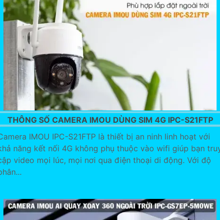
THÔNG SỐ CAMERA IMOU DÙNG SIM 4G IPC-S21FTP
Camera IMOU IPC-S21FTP là thiết bị an ninh linh hoạt với
khả năng kết nối 4G không phụ thuộc vào wifi giúp bạn tru
cập video mọi lúc, mọi nơi qua điện thoại di động. Với độ
phân...