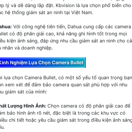
ợp lý và dễ dàng lắp đặt. Kbvision là lựa chọn phổ biến cho
ác hệ thống giám sát an ninh tại Việt Nam.
ahua:
Với công nghệ tiên tiến, Dahua cung cấp các camera
ullet có độ phân giải cao, khả năng ghi hình tốt trong mọi
iều kiện ánh sáng, đáp ứng nhu cầu giám sát an ninh cho cả
á nhân và doanh nghiệp.
Kinh Nghiệm Lựa Chọn Camera Bullet
hi lựa chọn Camera Bullet, có một số yếu tố quan trọng bạ
ần xem xét để đảm bảo camera quan sát phù hợp với nhu
ầu giám sát của mình:
hất Lượng Hình Ảnh:
Chọn camera có độ phân giải cao để
ảm bảo hình ảnh rõ nét, đặc biệt là trong các khu vực có
hiều chi tiết hoặc yêu cầu giám sát trong điều kiện ánh sán
ếu.