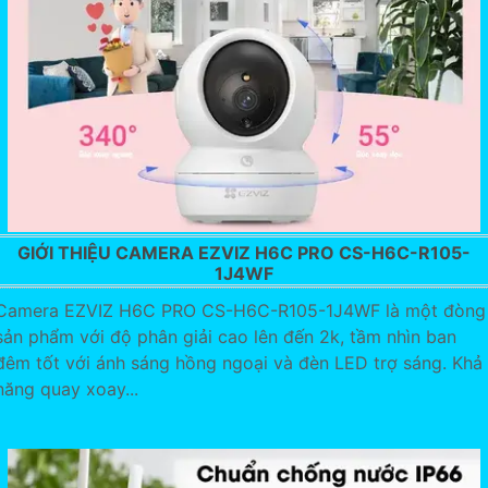
GIỚI THIỆU CAMERA EZVIZ H6C PRO CS-H6C-R105-
1J4WF
Camera EZVIZ H6C PRO CS-H6C-R105-1J4WF là một đòng
sản phẩm với độ phân giải cao lên đến 2k, tầm nhìn ban
đêm tốt với ánh sáng hồng ngoại và đèn LED trợ sáng. Khả
năng quay xoay...