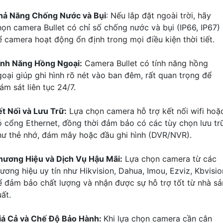
hả Năng Chống Nước và Bụi
: Nếu lắp đặt ngoài trời, hãy
họn camera Bullet có chỉ số chống nước và bụi (IP66, IP67)
ể camera hoạt động ổn định trong mọi điều kiện thời tiết.
ính Năng Hồng Ngoại:
Camera Bullet có tính năng hồng
goại giúp ghi hình rõ nét vào ban đêm, rất quan trọng để
ám sát liên tục 24/7.
ết Nối và Lưu Trữ:
Lựa chọn camera hỗ trợ kết nối wifi hoặ
ó cổng Ethernet, đồng thời đảm bảo có các tùy chọn lưu tr
hư thẻ nhớ, đám mây hoặc đầu ghi hình (DVR/NVR).
hương Hiệu và Dịch Vụ Hậu Mãi:
Lựa chọn camera từ các
hương hiệu uy tín như Hikvision, Dahua, Imou, Ezviz, Kbvisio
ể đảm bảo chất lượng và nhận được sự hỗ trợ tốt từ nhà sả
ất.
iá Cả và Chế Độ Bảo Hành:
Khi lựa chọn camera cần cân