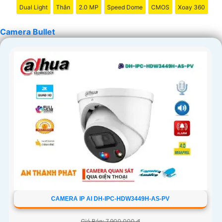
Dual Light
Thân
2.0 MP
Speed Dome
CMOS
Xoay 360
Camera Bullet
CAMERA IP AI DH-IPC-HDW3449H-AS-PV
Giá Bán: 7,900,000 ₫