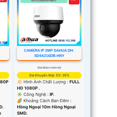
CAMERA IP 2MP DAHUA DH-
SD4A216DB-HNY
Giá Bán: Liên hệ
Giá Khuyến Mại: 5%-35%
080P
🔆 Hình Ành Chất Lượng :
FULL
HD 1080P .
✳️ Công Nghệ :
IP.
🌈 Khoảng Cách Ban Đêm :
D.
Hồng Ngoại 10m Hồng Ngoại
e
SMD.