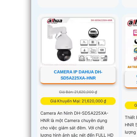
CAMERA IP DAHUA DH-
SD5A225XA-HNR
Giá Bán: 21,620,000 ₫
Giá Khuyến Mại: 21,620,000 ₫
G
Camera An Ninh DH-SD5A225XA-
Thiết
HNR là một Camera chuyên dụng
HNR S
cho việc giám sát đêm. Với chất
lượng
lượng hình ảnh sắc nét đến FULL HD