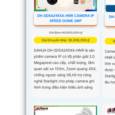
DH-SD5A245XA-HNR CAMERA IP
DH
SPEED DOME 2MP
Giá Bán: 40,500,000 ₫
Giá Khuyến Mại: 36,608,000 ₫
G
DAHUA DH-SD5A245XA-HNR là sản
Came
phẩm camera IP có độ phân giải 2.0
HNR l
Megapixel cao cấp, chất lượng, tầm
lĩnh 
quan sát xa 150m, Zoom quang 45X,
được 
chống ngược sáng tốt,hỗ trợ công
Starli
nghệ Starlight cho phép camera ghi
lâu h
hình trong điều kiện thiếu ánh sáng