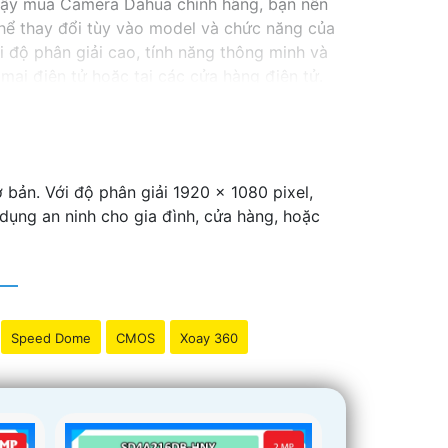
cậy mua Camera Dahua chính hãng, bạn nên
ể thay đổi tùy vào model và chức năng của
độ phân giải cao, tính năng thông minh và
ại điện tử hoặc tại các cửa hàng điện tử.
 lượng. Nếu bạn có thêm câu hỏi hoặc cần tư
 bản. Với độ phân giải 1920 x 1080 pixel,
dụng an ninh cho gia đình, cửa hàng, hoặc
Speed Dome
CMOS
Xoay 360