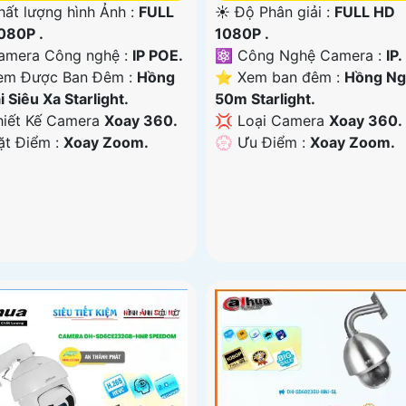
 Chất lượng hình Ảnh :
FULL
☀️ Độ Phân giải :
FULL HD
080P .
1080P .
Camera Công nghệ :
IP POE.
⚛️ Công Nghệ Camera :
IP.
em Được Ban Đêm :
Hồng
⭐ Xem ban đêm :
Hồng Ng
 Siêu Xa Starlight.
50m Starlight.
iết Kế Camera
Xoay 360.
💢 Loại Camera
Xoay 360.
ặt Điểm :
Xoay Zoom.
️💮 Ưu Điểm :
Xoay Zoom.