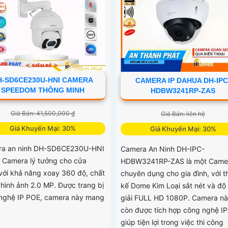
H-SD6CE230U-HNI CAMERA
CAMERA IP DAHUA DH-IPC
SPEEDOM THÔNG MINH
HDBW3241RP-ZAS
Giá Bán: 41,500,000 ₫
Giá Bán: liên hệ
Giá Khuyến Mại: 30%
Giá Khuyến Mại: 30%
a an ninh DH-SD6CE230U-HNI
Camera An Ninh DH-IPC-
t Camera lý tưởng cho cửa
HDBW3241RP-ZAS là một Came
với khả năng xoay 360 độ, chất
chuyên dụng cho gia đình, với th
 hình ảnh 2.0 MP. Được trang bị
kế Dome Kim Loại sắt nét và độ
nghệ IP POE, camera này mang
giải FULL HD 1080P. Camera n
còn được tích hợp công nghệ IP
giúp tiện lợi trong việc thi công