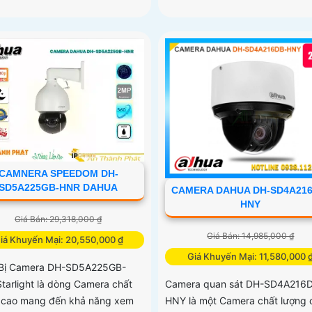
CAMNERA SPEEDOM DH-
SD5A225GB-HNR DAHUA
CAMERA DAHUA DH-SD4A216
HNY
Giá Bán: 29,318,000 ₫
Giá Bán: 14,985,000 ₫
iá Khuyến Mại: 20,550,000 ₫
Giá Khuyến Mại: 11,580,000 
 Bị Camera DH-SD5A225GB-
tarlight là dòng Camera chất
Camera quan sát DH-SD4A216
 cao mang đến khả năng xem
HNY là một Camera chất lượng 