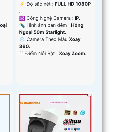
️⚡ Độ sắc nét :
FULL HD 1080P
.
🕉️ Công Nghệ Camera :
IP.
oại
🔦 Hình ảnh ban đêm :
Hồng
Ngoại 50m Starlight.
❄ Camera Theo Mẫu
Xoay
360.
️⌘ Điểm Nỗi Bật :
Xoay Zoom.