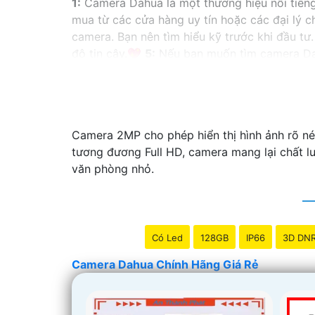
1:
Camera Dahua là một thương hiệu nổi tiến
mua từ các cửa hàng uy tín hoặc các đại lý 
camera. Bạn nên tìm hiểu kỹ trước khi đầu tư.
độ tin cậy.💖
5:
Nếu bạn muốn tìm camera Dahu
Hy vọng rằng những thông tin trên sẽ giúp b
vấn thêm, đừng ngần ngại để lại Cung cấp cho
Camera 2MP cho phép hiển thị hình ảnh rõ nét
tương đương Full HD, camera mang lại chất l
văn phòng nhỏ.
Có Led
128GB
IP66
3D DN
Camera Dahua Chính Hãng Giá Rẻ