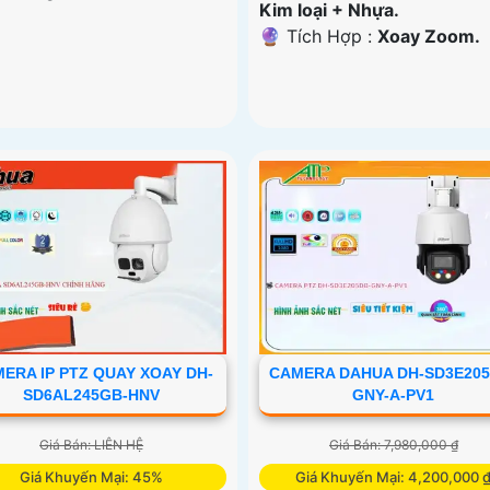
Kim loại + Nhựa.
️🔮 Tích Hợp :
Xoay Zoom.
ERA IP PTZ QUAY XOAY DH-
CAMERA DAHUA DH-SD3E205
SD6AL245GB-HNV
GNY-A-PV1
Giá Bán: LIÊN HỆ
Giá Bán: 7,980,000 ₫
Giá Khuyến Mại: 45%
Giá Khuyến Mại: 4,200,000 