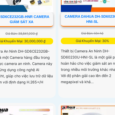
CAMERA DAHUA DH-SD6023
-SD6CE232GB-HNR CAMERA
HNI-SL
GIÁM SÁT XA
Giá Bán: liên hệ
Giá Bán: 38,841,000 ₫
Giá Khuyến Mại: 30%
iá Khuyến Mại: 30,000,000 ₫
Thiết bị Camera An Ninh DH-
ra An Ninh DH-SD6CE232GB-
SD60230U-HNI-SL là một giải 
à một Camera hàng đầu trong
hoàn hảo cho việc giám sát an n
vực camera an ninh. Camera này
trong nhiều môi trường khác nh
ứng dụng công nghệ AI
Với độ phân giải cao lên đến 2
ght, giúp cho việc lưu trữ dữ liệu
megapixel và khả...
ơn với định dạng H.265+/H