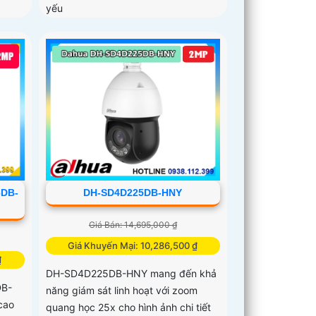
yếu
DB-
DH-SD4D225DB-HNY
Giá Bán: 14,695,000 ₫
Giá Khuyến Mại: 10,286,500 ₫
₫
DH-SD4D225DB-HNY mang đến khả
DB-
năng giám sát linh hoạt với zoom
cao
quang học 25x cho hình ảnh chi tiết