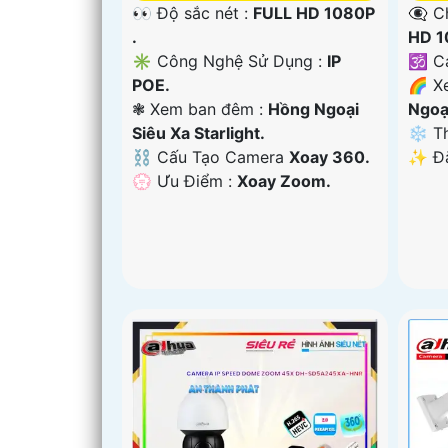
👀 Độ sắc nét :
FULL HD 1080P
👁️‍
.
HD 1
✳️ Công Nghệ Sử Dụng :
IP
🕉️ 
POE.
🌈 X
❃ Xem ban đêm :
Hồng Ngoại
Ngoại
Siêu Xa Starlight.
❄ Th
⛓ Cấu Tạo Camera
Xoay 360.
️✨ Đ
️💮 Ưu Điểm :
Xoay Zoom.