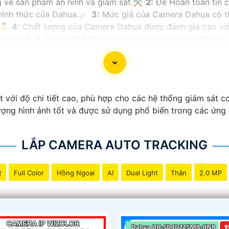
g về sản phẩm an ninh và giám sát.⚒
2:
Để Hoàn toàn tin 
chính thức của Dahua.☄️
3:
Mức giá của Camera Dahua có th
🎖️
4:
Chất lượng của Camera Dahua được đánh giá cao với 
a giá rẻ, bạn có thể tham khảo trên các website thương m
ạn chọn lựa được Camera Dahua chính hãng, giá rẻ và chất
 công trình biết.
 với độ chi tiết cao, phù hợp cho các hệ thống giám sát cơ
ượng hình ảnh tốt và được sử dụng phổ biến trong các ứng 
LẮP CAMERA AUTO TRACKING
R
Full Color
Hồng Ngoại
AI
Dual Light
Thân
2.0 MP