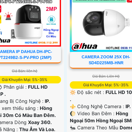
AMERA IP DAHUA DH-IPC-
CAMERA ZOOM 25X DH-
PT2249B2-S-PV-PRO (2MP)
SD4D225MB-HNR
Giá Bán: liên hệ
Giá Bán: Liên Hệ
Giá Khuyến Mại: 5%-35%
Giá Khuyến Mại: 5%-35%
ộ Phân giải :
FULL HD
🔆 Độ sắc nét :
FULL HD 1
P .
.
rang Bị Công Nghệ :
IP.
⚜️ Công Nghệ Camera :
IP.
i xem thiếu sáng :
Hồng
🌔 Video Ban Đêm :
Hồng
i 30m Có Màu Ban Ðêm.
Ngoại 50m Hồng Ngoại SM
amera Dòng
Xoay 360.
🐜 Camera Theo Mẫu
Dom
hả Năng :
Thu Âm Và Loa.