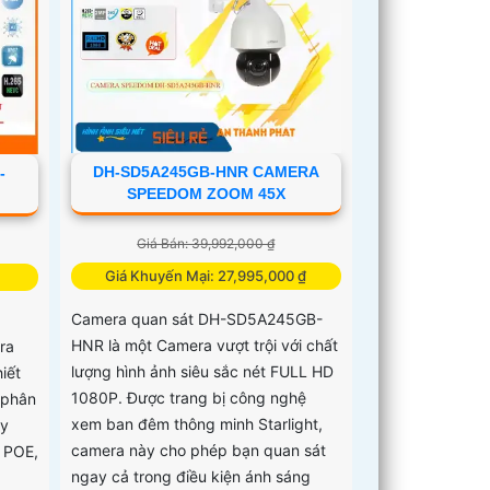
DH-SD5A245GB-HNR CAMERA
-
SPEEDOM ZOOM 45X
Giá Bán: 39,992,000 ₫
Giá Khuyến Mại: 27,995,000 ₫
Camera quan sát DH-SD5A245GB-
HNR là một Camera vượt trội với chất
ra
lượng hình ảnh siêu sắc nét FULL HD
iết
1080P. Được trang bị công nghệ
 phân
xem ban đêm thông minh Starlight,
ày
camera này cho phép bạn quan sát
 POE,
ngay cả trong điều kiện ánh sáng