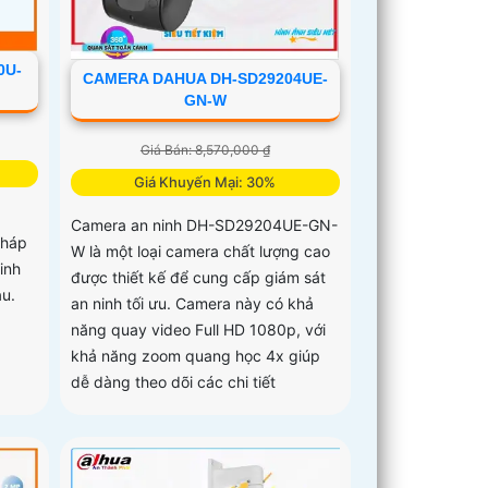
0U-
CAMERA DAHUA DH-SD29204UE-
GN-W
Giá Bán: 8,570,000 ₫
Giá Khuyến Mại: 30%
Camera an ninh DH-SD29204UE-GN-
pháp
W là một loại camera chất lượng cao
inh
được thiết kế để cung cấp giám sát
au.
an ninh tối ưu. Camera này có khả
năng quay video Full HD 1080p, với
khả năng zoom quang học 4x giúp
dễ dàng theo dõi các chi tiết