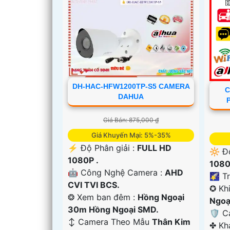
DH-HAC-HFW1200TP-S5 CAMERA
C
DAHUA
Giá Bán: 875,000 ₫
Giá Khuyến Mại: 5%-35%
️⚡ Độ Phân giải :
FULL HD
🔆 Đ
1080P .
1080
🤖️ Công Nghệ Camera :
AHD
🌠 T
CVI TVI BCS.
✪ Kh
❂ Xem ban đêm :
Hồng Ngoại
'
Ngoạ
30m Hồng Ngoại SMD.
🛡 C
↕️ Camera Theo Mẫu
Thân Kim
️✤ K