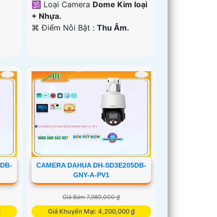
🕉️ Loại Camera
Dome Kim loại
+ Nhựa.
️⌘ Điểm Nỗi Bật :
Thu Âm.
DB-
CAMERA DAHUA DH-SD3E205DB-
GNY-A-PV1
Giá Bán: 7,980,000 ₫
₫
Giá Khuyến Mại: 4,200,000 ₫