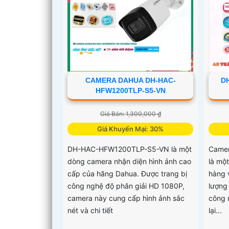
CAMERA DAHUA DH-HAC-
D
HFW1200TLP-S5-VN
Giá Bán: 1,300,000 ₫
Giá Khuyến Mại: 30%
DH-HAC-HFW1200TLP-S5-VN là một
Camer
dòng camera nhận diện hình ảnh cao
là mộ
cấp của hãng Dahua. Được trang bị
hàng 
công nghệ độ phân giải HD 1080P,
lượng
camera này cung cấp hình ảnh sắc
công 
nét và chi tiết
lại...