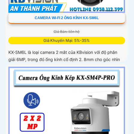
CAMERA WI-FI 2 ỐNG KÍNH KX-SM6L
Giá Bán: liên hệ
Giá Khuyến Mại: 5%-35%
KX-SM6L là loại camera 2 mắt của KBvision với độ phân
giải 6MP, trong đó ống kính cố định 2. 8mm cho góc nhìn
95° và ống kính quay quét 6mm điều khiển từ xa góc
ngang 352°