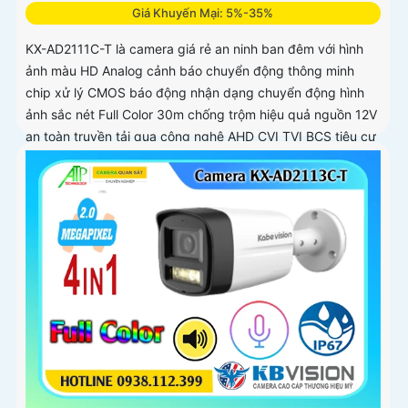
Giá Khuyến Mại: 5%-35%
KX-AD2111C-T là camera giá rẻ an ninh ban đêm với hình
ảnh màu HD Analog cảnh báo chuyển động thông minh
chip xử lý CMOS báo động nhận dạng chuyển động hình
ảnh sắc nét Full Color 30m chống trộm hiệu quả nguồn 12V
an toàn truyền tải qua công nghệ AHD CVI TVI BCS tiêu cự
cố định 3. 6mm và đầu ghi chức năng xem ban đêm màu