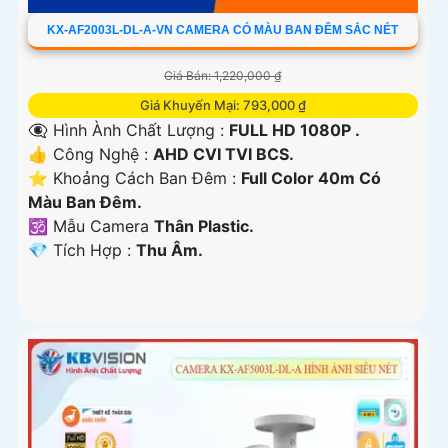
KX-AF2003L-DL-A-VN CAMERA CÓ MÀU BAN ĐÊM SẮC NÉT
Giá Bán: 1,220,000 ₫
Giá Khuyến Mại: 793,000 ₫
👁️‍🗨 Hình Ành Chất Lượng :
FULL HD 1080P .
👍 Công Nghệ :
AHD CVI TVI BCS.
⭐ Khoảng Cách Ban Đêm :
Full Color 40m Có
Màu Ban Ðêm.
🕉️ Mẫu Camera
Thân Plastic.
️💎 Tích Hợp :
Thu Âm.