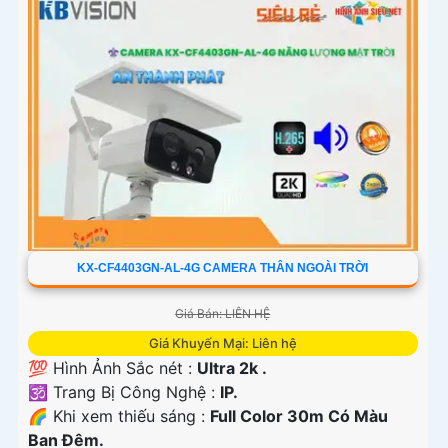
'
KX-CF4403GN-AL-4G CAMERA THÂN NGOÀI TRỜI
Giá Bán: LIÊN HỆ
Giá Khuyến Mại: Liên hệ
💯 Hình Ảnh Sắc nét :
Ultra 2k .
🕉️ Trang Bị Công Nghệ :
IP.
🌈 Khi xem thiếu sáng :
Full Color 30m Có Màu
Ban Ðêm.