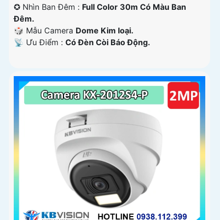
✪ Nhìn Ban Đêm :
Full Color 30m Có Màu Ban
Ðêm.
🎲 Mẫu Camera
Dome Kim loại.
️📡 Ưu Điểm :
Có Ðèn Còi Báo Động.