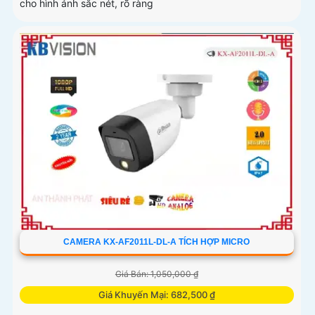
cho hình ảnh sắc nét, rõ ràng
CAMERA KX-AF2011L-DL-A TÍCH HỢP MICRO
Giá Bán: 1,050,000 ₫
Giá Khuyến Mại: 682,500 ₫