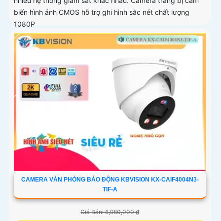
nhiều hệ thống giám sát khác nhau. Camera trang bị cảm
biến hình ảnh CMOS hỗ trợ ghi hình sắc nét chất lượng
1080P
CAMERA VĂN PHÒNG BÁO ĐỘNG KBVISION KX-CAIF4004N3-
TIF-A
Giá Bán: 6,980,000 ₫