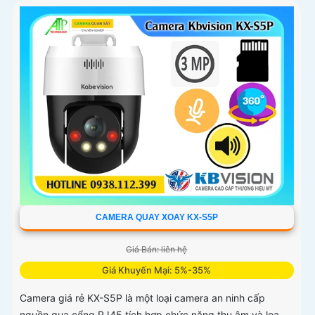
CAMERA QUAY XOAY KX-S5P
Giá Bán: liên hệ
Giá Khuyến Mại: 5%-35%
Camera giá rẻ KX-S5P là một loại camera an ninh cấp
nguồn qua cổng RJ45 tích hợp chức năng thu âm và loa