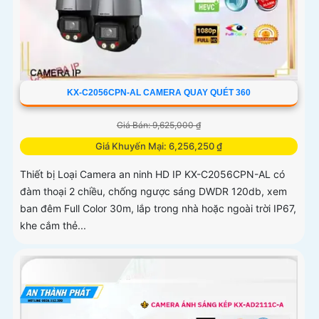
KX-C2056CPN-AL CAMERA QUAY QUÉT 360
Giá Bán: 9,625,000 ₫
Giá Khuyến Mại: 6,256,250 ₫
Thiết bị Loại Camera an ninh HD IP KX-C2056CPN-AL có
đàm thoại 2 chiều, chống ngược sáng DWDR 120db, xem
ban đêm Full Color 30m, lắp trong nhà hoặc ngoài trời IP67,
khe cắm thẻ...