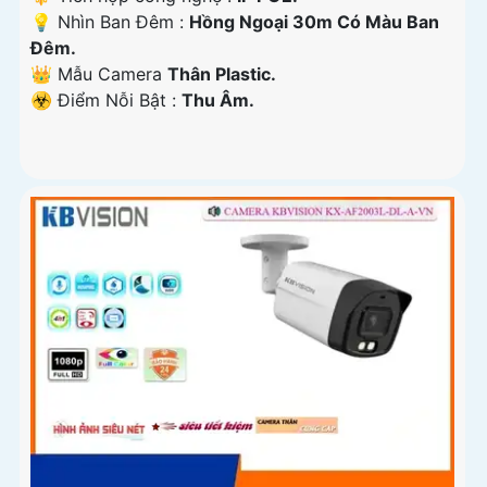
💡 Nhìn Ban Đêm :
Hồng Ngoại 30m Có Màu Ban
Ðêm.
👑 Mẫu Camera
Thân Plastic.
️☣️ Điểm Nỗi Bật :
Thu Âm.