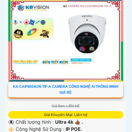
KX-CAIF8004UN-TIF-A CAMERA CÔNG NGHỆ AI THÔNG MINH
GIÁ RẺ
Giá Bán: LIÊN HỆ
Giá Khuyến Mại: Liên hệ
👁️‍🗨 Chất lượng hình :
Ultra 4k 👍🏾 .
⚜️ Công Nghệ Sử Dụng :
IP POE.