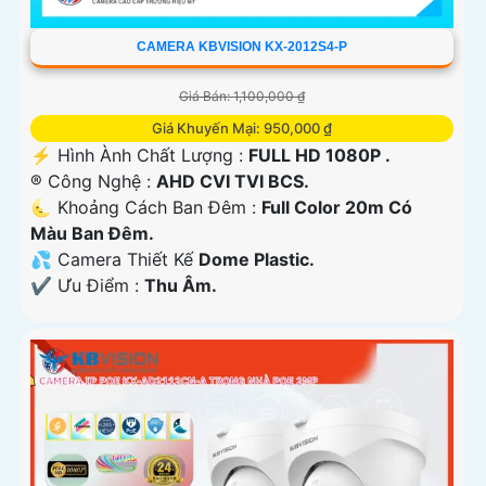
CAMERA KBVISION KX-2012S4-P
Giá Bán: 1,100,000 ₫
Giá Khuyến Mại: 950,000 ₫
️⚡ Hình Ành Chất Lượng :
FULL HD 1080P .
®️ Công Nghệ :
AHD CVI TVI BCS.
🌜 Khoảng Cách Ban Đêm :
Full Color 20m Có
Màu Ban Ðêm.
💦 Camera Thiết Kế
Dome Plastic.
️✔️ Ưu Điểm :
Thu Âm.