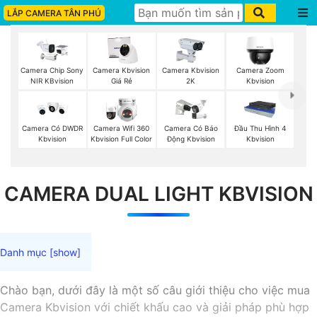
LẮP CAMERA TÂN PHÚ
Camera Chip Sony
Camera Kbvision
Camera Kbvision
Camera Zoom
NIR KBvision
Giá Rẻ
2K
Kbvision
Camera Có DWDR
Camera Wifi 360
Camera Có Báo
Đầu Thu Hình 4
Kbvision
Kbvision Full Color
Động Kbvision
Kbvision
CAMERA DUAL LIGHT KBVISION
Chào bạn, dưới đây là một số câu giới thiệu cho việc mua
Camera Kbvision với chiết khấu cao và giải pháp phù hợp