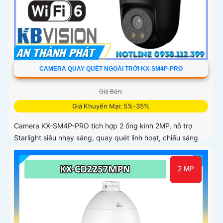
CAMERA QUAY QUÉT NGOÀI TRỜI KX-SM4P-PRO
Giá Bán:
Giá Khuyến Mại: 5%-35%
Camera KX-SM4P-PRO tích hợp 2 ống kính 2MP, hỗ trợ
Starlight siêu nhạy sáng, quay quét linh hoạt, chiếu sáng
kép thông minh và LED ánh sáng ấm 30m. Công nghệ AI-
ISP kết hợp cảm biến lớn tối ưu hình ảnh ban đêm