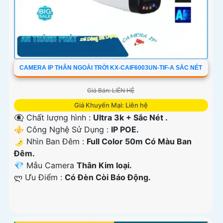
CAMERA IP THÂN NGOÀI TRỜI KX-CAIF6003UN-TIF-A SẮC NÉT
Giá Bán: LIÊN HỆ
Giá Khuyến Mại: Liên hệ
👁️‍🗨 Chất lượng hình :
Ultra 3k + Sắc Nét .
⚜️ Công Nghệ Sử Dụng :
IP POE.
🌛 Nhìn Ban Đêm :
Full Color 50m Có Màu Ban
Ðêm.
💎 Mẫu Camera
Thân Kim loại.
️ლ Ưu Điểm :
Có Ðèn Còi Báo Động.