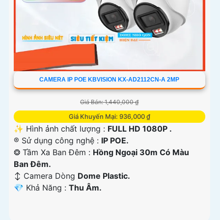
CAMERA IP POE KBVISION KX-AD2112CN-A 2MP
Giá Bán: 1,440,000 ₫
Giá Khuyến Mại: 936,000 ₫
✨ Hình ảnh chất lượng :
FULL HD 1080P .
®️ Sử dụng công nghệ :
IP POE.
❂ Tầm Xa Ban Đêm :
Hồng Ngoại 30m Có Màu
Ban Ðêm.
↕️ Camera Dòng
Dome Plastic.
️💎 Khả Năng :
Thu Âm.