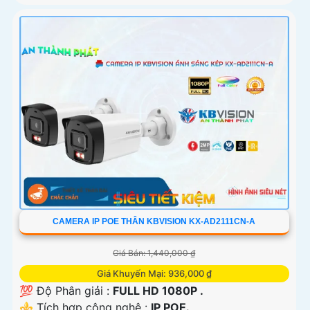
CAMERA IP POE THÂN KBVISION KX-AD2111CN-A
Giá Bán: 1,440,000 ₫
Giá Khuyến Mại: 936,000 ₫
💯 Độ Phân giải :
FULL HD 1080P .
⚜️ Tích hợp công nghệ :
IP POE.