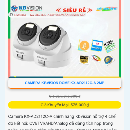
CAMERA KBVISION DOME KX-AD2112C-A 2MP
Giá Bán: 675,000 ₫
Giá Khuyến Mại: 575,000 ₫
Camera KX-AD2112C-A chính hãng Kbvision hỗ trợ 4 chế
độ kết nối: CVI/TVI/AHD/Analog đễ dàng tích hợp trong