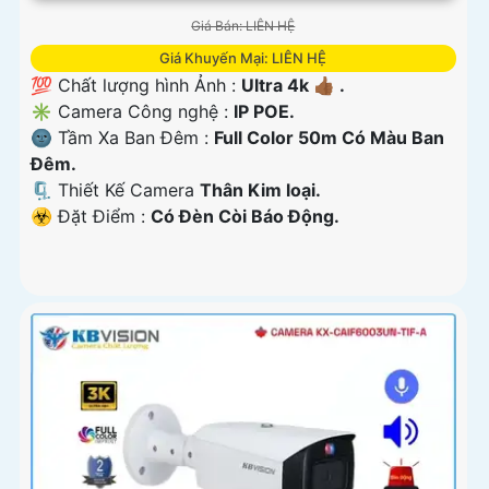
Giá Bán: LIÊN HỆ
Giá Khuyến Mại: LIÊN HỆ
💯 Chất lượng hình Ảnh :
Ultra 4k 👍🏾 .
✳️ Camera Công nghệ :
IP POE.
🌚 Tầm Xa Ban Đêm :
Full Color 50m Có Màu Ban
Ðêm.
🗜️ Thiết Kế Camera
Thân Kim loại.
️☣️ Đặt Điểm :
Có Ðèn Còi Báo Động.