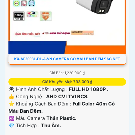
KX-AF2003L-DL-A-VN CAMERA CÓ MÀU BAN ĐÊM SẮC NÉT
Giá Bán: 1,220,000 ₫
Giá Khuyến Mại: 793,000 ₫
👁️‍🗨 Hình Ành Chất Lượng :
FULL HD 1080P .
👍 Công Nghệ :
AHD CVI TVI BCS.
⭐ Khoảng Cách Ban Đêm :
Full Color 40m Có
Màu Ban Ðêm.
🕉️ Mẫu Camera
Thân Plastic.
️💎 Tích Hợp :
Thu Âm.