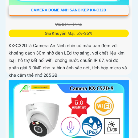
CAMERA DOME ÁNH SÁNG KÉP KX-C32D
Giá Bán: liên hệ
Giá Khuyến Mại: 5%-35%
KX-C32D là Camera An Ninh nhìn có màu ban đêm với
khoảng cách 30m nhờ đèn LEd trợ sáng, với chất liệu kim
loại, hỗ trợ kết nối wifi, chống nước chuẩn IP 67, với độ
phân giải 3.0MP cho ra hình ảnh sắc nét, tích hợp micro và
khe cắm thẻ nhớ 265GB