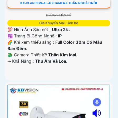
KX-CF4403GN-AL-4G CAMERA THÂN NGOÀI TRỜI
Giá Bán: LIÊN HỆ
Giá Khuyến Mại: Liên hệ
💯 Hình Ảnh Sắc nét :
Ultra 2k .
🕉️ Trang Bị Công Nghệ :
IP.
🌈 Khi xem thiếu sáng :
Full Color 30m Có Màu
Ban Ðêm.
🐉️ Camera Thiết Kế
Thân Kim loại.
️⇝ Khả Năng :
Thu Âm Và Loa.