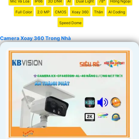
Mic Và Loa
IP66
3D DNR
AI
Dual Light
78°
Hồng Ngoại
Full Color
2.0 MP
CMOS
Xoay 360
Thân
AI Coding
Speed Dome
Camera Xoay 360 Trong Nhà
'