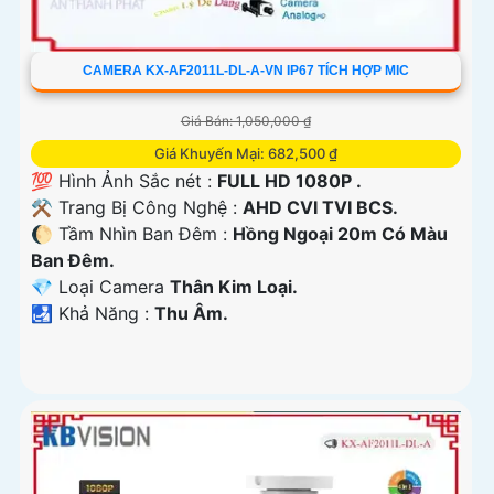
CAMERA KX-AF2011L-DL-A-VN IP67 TÍCH HỢP MIC
Giá Bán: 1,050,000 ₫
Giá Khuyến Mại: 682,500 ₫
💯 Hình Ảnh Sắc nét :
FULL HD 1080P .
⚒ Trang Bị Công Nghệ :
AHD CVI TVI BCS.
🌔 Tầm Nhìn Ban Đêm :
Hồng Ngoại 20m Có Màu
Ban Đêm.
💎 Loại Camera
Thân Kim Loại.
️🛃 Khả Năng :
Thu Âm.