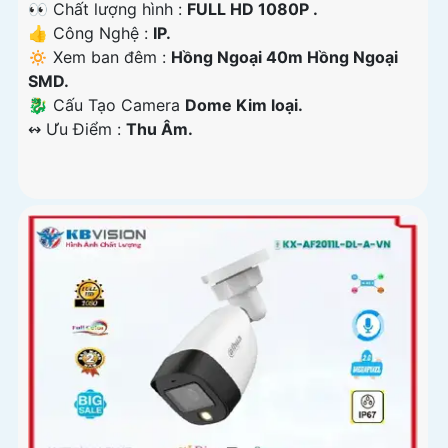
👀 Chất lượng hình :
FULL HD 1080P .
👍 Công Nghệ :
IP.
🔅 Xem ban đêm :
Hồng Ngoại 40m Hồng Ngoại
SMD.
🐉️ Cấu Tạo Camera
Dome Kim loại.
️↭ Ưu Điểm :
Thu Âm.