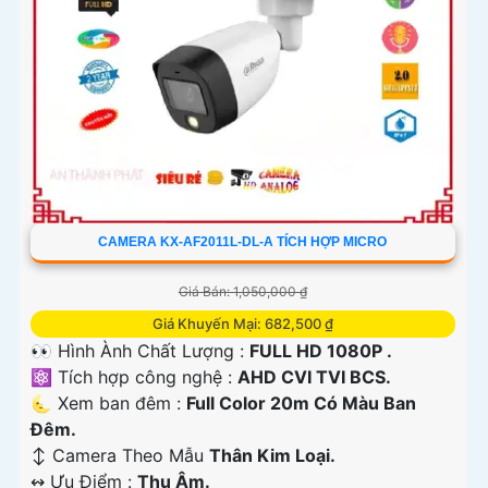
CAMERA KX-AF2011L-DL-A TÍCH HỢP MICRO
Giá Bán: 1,050,000 ₫
Giá Khuyến Mại: 682,500 ₫
👀 Hình Ành Chất Lượng :
FULL HD 1080P .
⚛️ Tích hợp công nghệ :
AHD CVI TVI BCS.
🌜 Xem ban đêm :
Full Color 20m Có Màu Ban
Đêm.
↕️ Camera Theo Mẫu
Thân Kim Loại.
️↭ Ưu Điểm :
Thu Âm.