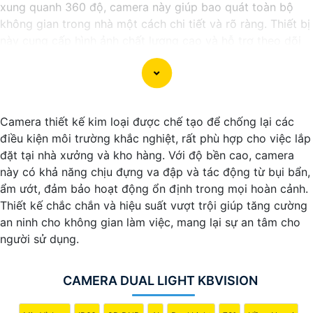
xung quanh 360 độ, camera này giúp bao quát toàn bộ
không gian trong nhà một cách chi tiết và rõ ràng. Thiết bị
này cung cấp hình ảnh chất lượng cao và hỗ trợ theo dõi
và ghi lại mọi hoạt động xảy ra trong nhà đến từng góc
khuất.
Camera Xoay 360 Trong Nhà Chuyên nghiệp được thiết kế
để đáp ứng nhu cầu an ninh và giám sát hiệu quả cho dự
Camera thiết kế kim loại được chế tạo để chống lại các
án của bạn. Khả năng điều chỉnh góc nhìn linh hoạt, kết
điều kiện môi trường khắc nghiệt, rất phù hợp cho việc lắp
hợp với công nghệ thông minh, giúp camera này hoạt
đặt tại nhà xưởng và kho hàng. Với độ bền cao, camera
động một cách chính xác và liên tục. Đồng thời, việc kết
này có khả năng chịu đựng va đập và tác động từ bụi bẩn,
nối dễ dàng với hệ thống lưu trữ và điều khiển từ xa thông
ẩm ướt, đảm bảo hoạt động ổn định trong mọi hoàn cảnh.
qua ứng dụng di động giúp quản lý dữ liệu và kiểm soát
Thiết kế chắc chắn và hiệu suất vượt trội giúp tăng cường
camera một cách nhanh chóng và tiện lợi.
an ninh cho không gian làm việc, mang lại sự an tâm cho
Với Camera Xoay 360 Trong Nhà Chuyên nghiệp, dự án
người sử dụng.
của bạn sẽ được bảo vệ tốt và mọi hoạt động sẽ được
giám sát một cách chuyên nghiệp, chắc chắn an ninh và an
toàn cho mọi người và tài sản bên trong nhà. Hãy chọn lựa
CAMERA DUAL LIGHT KBVISION
sản phẩm này để nâng cao hiệu quả và chất lượng quản lý
dự án của bạn.