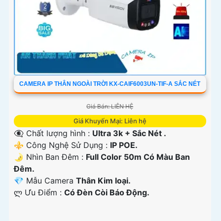
CAMERA IP THÂN NGOÀI TRỜI KX-CAIF6003UN-TIF-A SẮC NÉT
Giá Bán: LIÊN HỆ
Giá Khuyến Mại: Liên hệ
👁️‍🗨 Chất lượng hình :
Ultra 3k + Sắc Nét .
⚜️ Công Nghệ Sử Dụng :
IP POE.
🌛 Nhìn Ban Đêm :
Full Color 50m Có Màu Ban
Ðêm.
💎 Mẫu Camera
Thân Kim loại.
️ლ Ưu Điểm :
Có Ðèn Còi Báo Động.