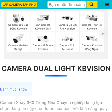
LẮP CAMERA TÂN PHÚ
Camera 360 Báo
Bán Camera
Camera Có Ghi
Camera Thân To
Động Kbvision
Kbvision 2MP
Âm Kbvision
Kbvision
Camera Kbvision
Camera IP Dome
Camera Chip
Camera Kbvision
Starlight
Kbviison
Acusense
Hồng Ngoại
CAMERA DUAL LIGHT KBVISION
Camera Xoay 360 Trong Nhà Chuyên nghiệp là sự lựa
chọn đáng tin cậy cho dự án của bạn. Với khả năng quay