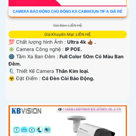
CAMERA BÁO ĐỘNG CHỦ ĐỘNG KX-CAI8003UN-TIF-A GIÁ RẺ
Giá Bán: LIÊN HỆ
Giá Khuyến Mại: LIÊN HỆ
💯 Chất lượng hình Ảnh :
Ultra 4k 👍🏾 .
✳️ Camera Công nghệ :
IP POE.
🌚 Tầm Xa Ban Đêm :
Full Color 50m Có Màu Ban
Ðêm.
🗜️ Thiết Kế Camera
Thân Kim loại.
️☣️ Đặt Điểm :
Có Ðèn Còi Báo Động.