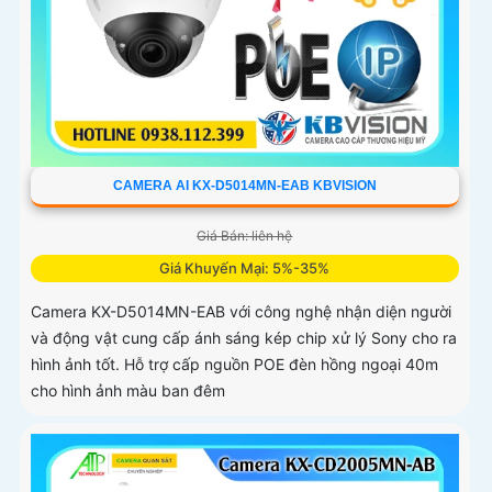
CAMERA AI KX-D5014MN-EAB KBVISION
Giá Bán: liên hệ
Giá Khuyến Mại: 5%-35%
Camera KX-D5014MN-EAB với công nghệ nhận diện người
và động vật cung cấp ánh sáng kép chip xử lý Sony cho ra
hình ảnh tốt. Hỗ trợ cấp nguồn POE đèn hồng ngoại 40m
cho hình ảnh màu ban đêm