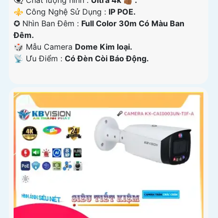
👁️‍🗨 Chất lượng hình :
Ultra 4k 👍🏾 .
⚜️ Công Nghệ Sử Dụng :
IP POE.
✪ Nhìn Ban Đêm :
Full Color 30m Có Màu Ban
Ðêm.
🎲 Mẫu Camera
Dome Kim loại.
️📡 Ưu Điểm :
Có Ðèn Còi Báo Động.