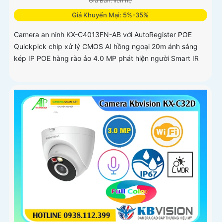
Giá Bán: liên hệ
Giá Khuyến Mại: 5%-35%
Camera an ninh KX-C4013FN-AB với AutoRegister POE
Quickpick chip xử lý CMOS AI hồng ngoại 20m ánh sáng
kép IP POE hàng rào ảo 4.0 MP phát hiện người Smart IR