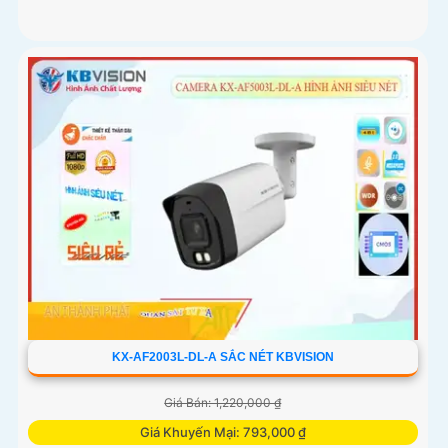
KX-AF2003L-DL-A SẮC NÉT KBVISION
Giá Bán: 1,220,000 ₫
Giá Khuyến Mại: 793,000 ₫