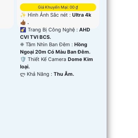
Giá Khuyến Mại: 00 ₫
✨ Hình Ảnh Sắc nét :
Ultra 4k
👍🏾 .
🌠 Trang Bị Công Nghệ :
AHD
CVI TVI BCS.
❈ Tầm Nhìn Ban Đêm :
Hồng
Ngoại 20m Có Màu Ban Ðêm.
🛡 Thiết Kế Camera
Dome Kim
loại.
️ლ Khả Năng :
Thu Âm.