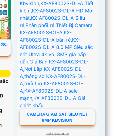
2S-
 sắc
D
g
CAMERA GIÁM SÁT SIÊU NÉT
8MP KBVISION
m
Giá Bán: 00 ₫