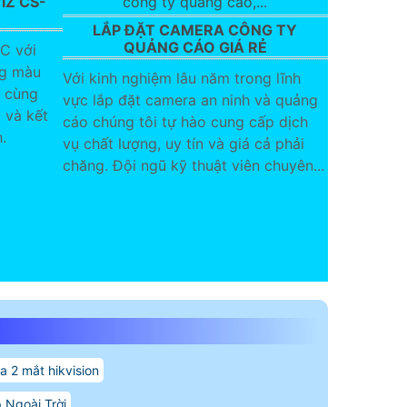
IZ CS-
LẮP ĐẶT CAMERA CÔNG TY
QUẢNG CÁO GIÁ RẺ
C với
ng màu
Với kinh nghiệm lâu năm trong lĩnh
c cùng
vực lắp đặt camera an ninh và quảng
 và kết
cáo chúng tôi tự hào cung cấp dịch
.
vụ chất lượng, uy tín và giá cả phải
chăng. Đội ngũ kỹ thuật viên chuyên...
a 2 mắt hikvision
 Ngoài Trời