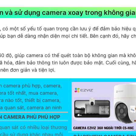
ọn và sử dụng camera xoay trong không gia
 có một số yếu tố quan trọng cần lưu ý để đảm bảo hiệu q
giúp bạn dễ dàng nhận diện mọi chi tiết. Bên cạnh đó, hãy c
60 độ, giúp camera có thể quét toàn bộ không gian mà khô
ã hóa, đảm bảo thông tin luôn được bảo mật. Cuối cùng, hã
nên đơn giản và tiện lợi.
 CAMERA PHÙ PHÙ HỢP
uan sát có nhiều loại thương
 cầu sử dụng khác nhau mỗi