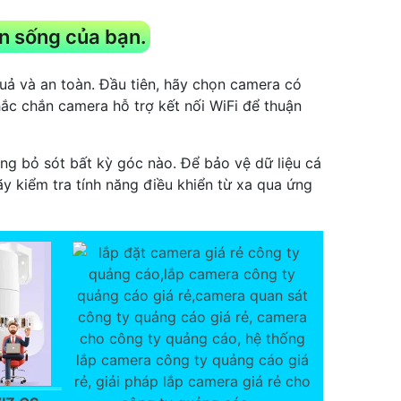
n sống của bạn.
uả và an toàn. Đầu tiên, hãy chọn camera có
hắc chắn camera hỗ trợ kết nối WiFi để thuận
ng bỏ sót bất kỳ góc nào. Để bảo vệ dữ liệu cá
y kiểm tra tính năng điều khiển từ xa qua ứng