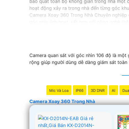
bao quát toàn bộ không gian trong nhà một các
hoạt động xảy ra trong nhà đến từng góc khu
Camera Xoay 360 Trong Nhà Chuyên nghiệp đư
góc nhìn linh hoạt, kết hợp với công nghệ th
hệ thống lưu trữ và điều khiển từ xa thông q
Với Camera Xoay 360 Trong Nhà Chuyên nghiệ
chắc chắn an ninh và an toàn cho mọi người 
của bạn.
Camera quan sát với góc nhìn 106 độ là một g
rộng giúp người dùng dễ dàng giám sát toàn 
'
Mic Và Loa
IP66
3D DNR
AI
Dua
Camera Xoay 360 Trong Nhà