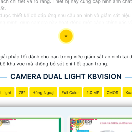
h chi tiết và rõ ràng. Thiết bị này cung cấp hình ảnh chất
ất.
ợc thiết kế để đáp ứng nhu cầu an ninh và giám sát hiệu 
ông minh, giúp camera này hoạt động một cách chính xác và 
ua ứng dụng di động giúp quản lý dữ liệu và kiểm soát came
p, dự án của bạn sẽ được bảo vệ tốt và mọi hoạt động sẽ
và tài sản bên trong nhà. Hãy chọn lựa sản phẩm này để nâ
iải pháp tối dành cho bạn trong việc giám sát an ninh tại d
bộ khu vực mà không bỏ sót chi tiết quan trọng.
CAMERA DUAL LIGHT KBVISION
l Light
78°
Hồng Ngoại
Full Color
2.0 MP
CMOS
Xoa