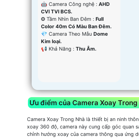
🤖️ Camera Công nghệ :
AHD
CVI TVI BCS.
❂ Tầm Nhìn Ban Đêm :
Full
Color 40m Có Màu Ban Ðêm.
💎 Camera Theo Mẫu
Dome
Kim loại.
️📢 Khả Năng :
Thu Âm.
Ưu điểm của Camera Xoay Trong
Camera Xoay Trong Nhà là thiết bị an ninh thô
xoay 360 độ, camera này cung cấp góc quan sát
chỉnh hướng xoay của camera thông qua ứng d