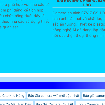
BÀI REVIEW CAMERA EZV
era phù hợp với nhu cầu sẽ
H8C
 chi phí đáng kể tích hợp
Camera an ninh EZVIZ CS-H8
ều chức năng dưới đây là
hình ảnh sắc nét và chất lượ
i theo nhu cầu sử dụng thiết
sắc ấn tượng. Thiết kế plasti
a quan sát
công nghệ AI dễ dàng lắp đặt
nối qua điện thoại thông minh
a Cho Kho Hàng
Báo Giá camera wifi mới cập nhật
Báo giá camer
era Có Màu Ban Đêm
Báo Giá Camera Chi Tiết
Top 5 Camera Lắp