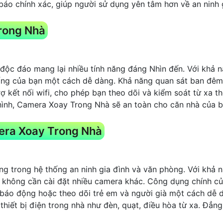
o chính xác, giúp người sử dụng yên tâm hơn về an ninh gi
rong Nhà
 độc đáo mang lại nhiều tính năng đáng Nhìn đến. Với khả 
ống của bạn một cách dễ dàng. Khả năng quan sát ban đêm
rợ kết nối wifi, cho phép bạn theo dõi và kiểm soát từ xa 
ình, Camera Xoay Trong Nhà sẽ an toàn cho căn nhà của bạ
era Xoay Trong Nhà
ọng trong hệ thống an ninh gia đình và văn phòng. Với khả
không cần cài đặt nhiều camera khác. Công dụng chính củ
 báo động hoặc theo dõi trẻ em và người già một cách dễ 
hiết bị điện trong nhà như đèn, quạt, điều hòa từ xa. Đẳng