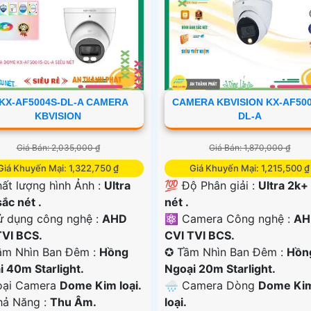
KX-AF5004S-DL-A CAMERA
CAMERA KBVISION KX-AF500
KBVISION
DL-A
Giá Bán: 2,035,000 ₫
Giá Bán: 1,870,000 ₫
Giá Khuyến Mại: 1,322,750 ₫
Giá Khuyến Mại: 1,215,500 ₫
ất lượng hình Ảnh :
Ultra
💯 Độ Phân giải :
Ultra 2k+
ắc nét .
nét .
ử dụng công nghệ :
AHD
⚛️ Camera Công nghệ :
AH
TVI BCS.
CVI TVI BCS.
m Nhìn Ban Đêm :
Hồng
✪ Tầm Nhìn Ban Đêm :
Hồn
i 40m Starlight.
Ngoại 20m Starlight.
ại Camera
Dome Kim loại.
🌧️ Camera Dòng
Dome Ki
Khả Năng :
Thu Âm.
loại.