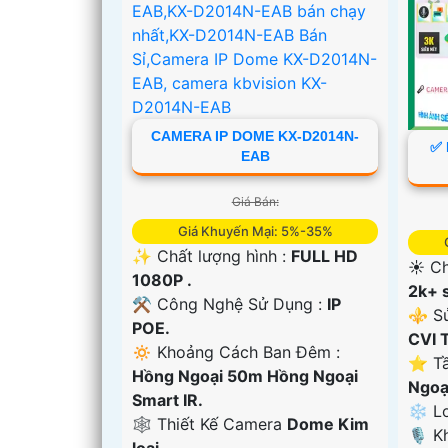
CAMERA IP DOME KX-D2014N-
✅ 
EAB
Giá Bán:
Giá Khuyến Mại: 5%-35%
✨ Chất lượng hình :
FULL HD
☀️ Ch
1080P .
2k+ s
⚒ Công Nghệ Sử Dụng :
IP
⚜️ S
POE.
CVI 
🔅 Khoảng Cách Ban Đêm :
⭐ Tầ
Hồng Ngoại 50m Hồng Ngoại
Ngoạ
Smart IR.
❄ Lo
🕸️ Thiết Kế Camera
Dome Kim
️🎙 
loại.