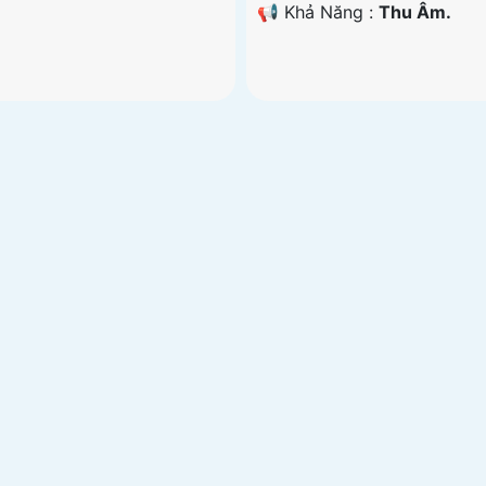
️📢 Khả Năng :
Thu Âm.