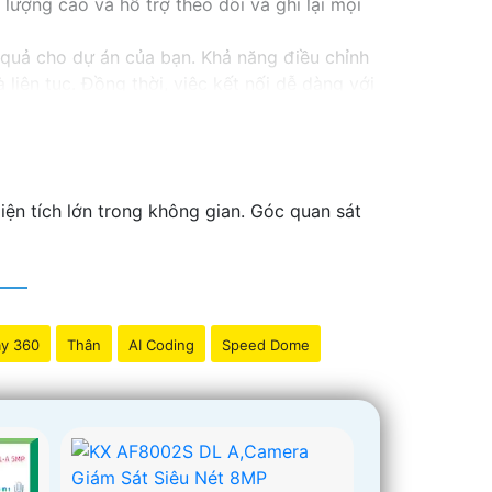
 lượng cao và hỗ trợ theo dõi và ghi lại mọi
quả cho dự án của bạn. Khả năng điều chỉnh
liên tục. Đồng thời, việc kết nối dễ dàng với
ra một cách nhanh chóng và tiện lợi.
 được giám sát một cách chuyên nghiệp,
ng cao hiệu quả và chất lượng quản lý dự án
iện tích lớn trong không gian. Góc quan sát
y 360
Thân
AI Coding
Speed Dome