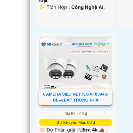
️✨ Tích Hợp :
Công Nghệ AI.
CAMERA SIÊU NÉT KX-AF8004S-
DL-A LẮP TRONG NHÀ
Giá Bán: 00 ₫
Giá Khuyến Mại: 00 ₫
🔅 Độ Phân giải :
Ultra 4k 👍🏾 .