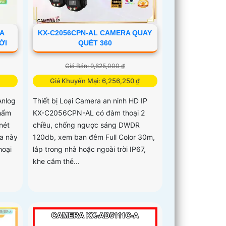
-A
KX-C2056CPN-AL CAMERA QUAY
ỜI
QUÉT 360
Giá Bán: 9,625,000 ₫
Giá Khuyến Mại: 6,256,250 ₫
Anlog
Thiết bị Loại Camera an ninh HD IP
hẩm
KX-C2056CPN-AL có đàm thoại 2
nét
chiều, chống ngược sáng DWDR
ra này
120db, xem ban đêm Full Color 30m,
hoại
lắp trong nhà hoặc ngoài trời IP67,
khe cắm thẻ...