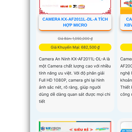
CAMERA KX-AF2011L-DL-A TÍCH
CA
HỢP MICRO
KBV
Giá Bán: 1,050,000 ₫
Giá Khuyến Mại: 682,500 ₫
Camera An Ninh KX-AF2011L-DL-A là
Camer
một Camera chất lượng cao với nhiều
AF200
tính năng ưu việt. Với độ phân giải
nghệ F
Full HD 1080P, camera ghi lại hình
khoản
ảnh sắc nét, rõ ràng, giúp người
Thiết
dùng dễ dàng quan sát được mọi chi
công 
tiết