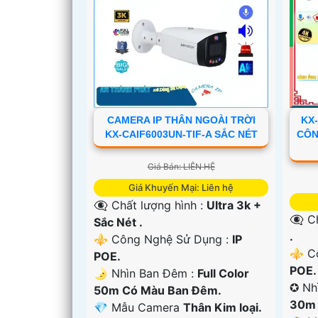
CAMERA IP THÂN NGOÀI TRỜI
KX
KX-CAIF6003UN-TIF-A SẮC NÉT
CÔN
Giá Bán: LIÊN HỆ
'
Giá Khuyến Mại: Liên hệ
👁️‍🗨 Chất lượng hình :
Ultra 3k +
👁️‍
Sắc Nét .
.
⚜️ Công Nghệ Sử Dụng :
IP
⚜️ C
POE.
POE.
🌛 Nhìn Ban Đêm :
Full Color
✪ Nh
50m Có Màu Ban Ðêm.
30m 
💎 Mẫu Camera
Thân Kim loại.