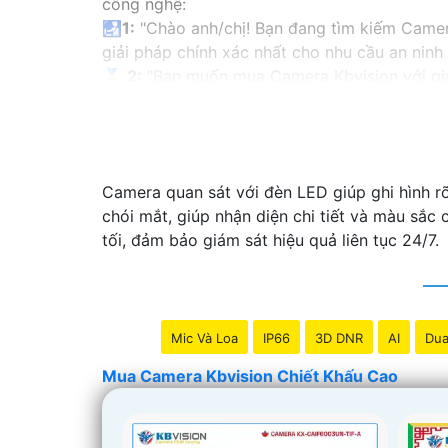
công nghệ:
🛃
1:
"Chào anh/chị! Bạn đang tìm kiếm Camera
giải pháp chính xác nhất cho nhu cầu an ninh
️🏅️
2:
"Bạn muốn mua Camera Kbvision với giá 
có kinh nghiệm!"
️🥈
3:
"Chúng tôi cam kết cung cấp Camera Kbvi
tốt nhất và nhận được sự tư vấn chuyên nghiệp
Hy vọng những câu giới thiệu trên sẽ giúp bạ
Camera quan sát với đèn LED giúp ghi hình r
hay câu hỏi nào khác, bạn có thể chia sẻ để t
chói mắt, giúp nhận diện chi tiết và màu sắc
tối, đảm bảo giám sát hiệu quả liên tục 24/7.
Mic Và Loa
IP66
3D DNR
AI
Dua
Mua Camera Kbvision Chiết Khấu Cao