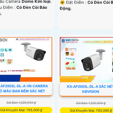
ẫu Camera
Dome Kim loại.
️☣️ Đặt Điểm :
Có Ðèn Còi 
Ưu Điểm :
Có Ðèn Còi Báo
Động.
.
-AF2003L-DL-A-VN CAMERA
KX-AF2003L-DL-A SẮC NÉ
Ó MÀU BAN ĐÊM SẮC NÉT
KBVISION
Giá Bán: 1,220,000 ₫
Giá Bán: 1,220,000 ₫
Giá Khuyến Mại: 793,000 ₫
Giá Khuyến Mại: 793,000 ₫