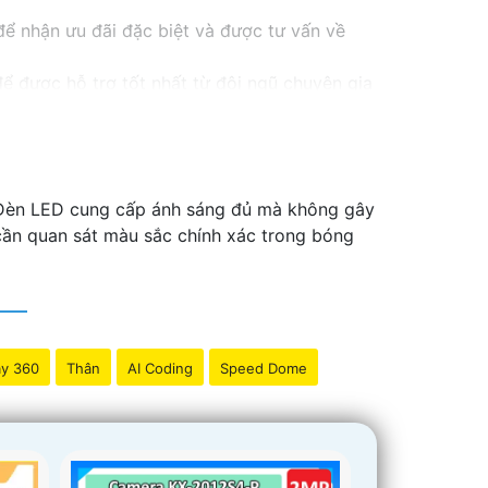
ể nhận ưu đãi đặc biệt và được tư vấn về
ể được hỗ trợ tốt nhất từ đội ngũ chuyên gia
Hãy đến với chúng tôi để trải nghiệm dịch vụ
i bán hàng của bạn. Nếu có bất kỳ yêu cầu
. Đèn LED cung cấp ánh sáng đủ mà không gây
 cần quan sát màu sắc chính xác trong bóng
y 360
Thân
AI Coding
Speed Dome