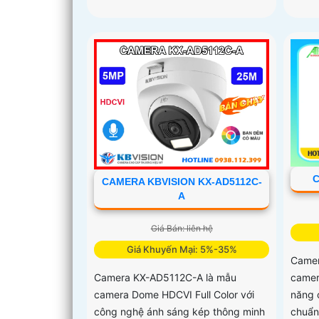
C
CAMERA KBVISION KX-AD5112C-
A
Giá Bán: liên hệ
Giá Khuyến Mại: 5%-35%
Camer
camer
Camera KX-AD5112C-A là mẫu
năng 
camera Dome HDCVI Full Color với
chuẩn
công nghệ ánh sáng kép thông minh