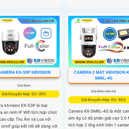
AMERA KX-S3P KBVISION
CAMERA 2 MẮT KBVISION K
SM6L-4G
Giá Bán:
Giá Bán: liên hệ
Giá Khuyến Mại: 5%-35%
Giá Khuyến Mại: 5%-35%
a kbvision KX-S3P là loại
Camera KX-SM6L-4G là một ca
a an ninh IP Wifi tích hợp chức
sim 4g có độ phân giải cao 3.0 
cao cấp Thu Âm và Loa với
tích hợp 2 ống kính trên 1 camer
 onvif giúp kết nối dễ dàng với