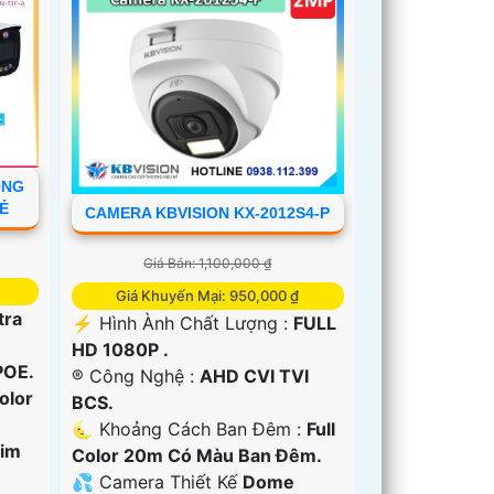
ỘNG
RẺ
CAMERA KBVISION KX-2012S4-P
Giá Bán: 1,100,000 ₫
Giá Khuyến Mại: 950,000 ₫
tra
️⚡ Hình Ành Chất Lượng :
FULL
HD 1080P .
POE.
®️ Công Nghệ :
AHD CVI TVI
Color
BCS.
🌜 Khoảng Cách Ban Đêm :
Full
Kim
Color 20m Có Màu Ban Ðêm.
💦 Camera Thiết Kế
Dome