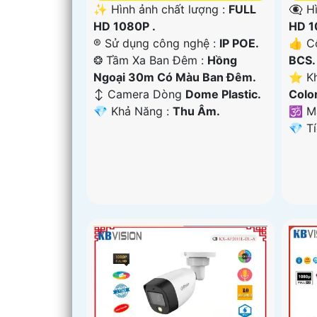
✨ Hình ảnh chất lượng :
FULL
👁️‍
HD 1080P .
HD 1
®️ Sử dụng công nghệ :
IP POE.
👍 C
❂ Tầm Xa Ban Đêm :
Hồng
BCS.
Ngoại 30m Có Màu Ban Ðêm.
⭐ Kh
↕️ Camera Dòng
Dome Plastic.
Colo
️💎 Khả Năng :
Thu Âm.
🕉️ 
️💎 T