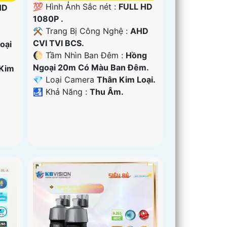
💯 Hình Ảnh Sắc nét :
FULL HD
HD
1080P .
⚒ Trang Bị Công Nghệ :
AHD
CVI TVI BCS.
oại
🌔 Tầm Nhìn Ban Đêm :
Hồng
Ngoại 20m Có Màu Ban Đêm.
Kim
💎 Loại Camera
Thân Kim Loại.
️🛃 Khả Năng :
Thu Âm.