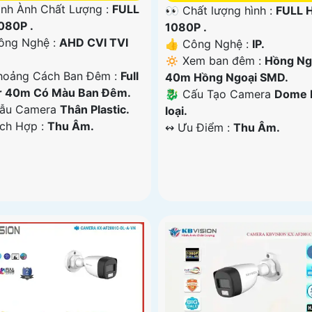
 Hình Ành Chất Lượng :
FULL
👀 Chất lượng hình :
FULL 
080P .
1080P .
ông Nghệ :
AHD CVI TVI
👍 Công Nghệ :
IP.
🔅 Xem ban đêm :
Hồng Ng
oảng Cách Ban Đêm :
Full
40m Hồng Ngoại SMD.
r 40m Có Màu Ban Ðêm.
🐉️ Cấu Tạo Camera
Dome 
Mẫu Camera
Thân Plastic.
loại.
ích Hợp :
Thu Âm.
️↭ Ưu Điểm :
Thu Âm.