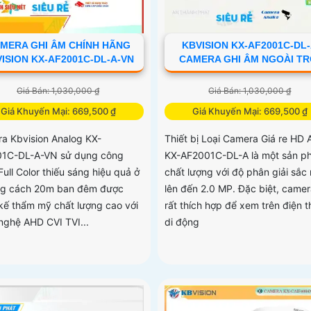
MERA GHI ÂM CHÍNH HÃNG
KBVISION KX-AF2001C-DL
ISION KX-AF2001C-DL-A-VN
CAMERA GHI ÂM NGOÀI TR
Giá Bán: 1,030,000 ₫
Giá Bán: 1,030,000 ₫
Giá Khuyến Mại: 669,500 ₫
Giá Khuyến Mại: 669,500 ₫
a Kbvision Analog KX-
Thiết bị Loại Camera Giá re HD 
1C-DL-A-VN sử dụng công
KX-AF2001C-DL-A là một sản p
ull Color thiếu sáng hiệu quả ở
chất lượng với độ phân giải sắc 
g cách 20m ban đêm được
lên đến 2.0 MP. Đặc biệt, came
 kế thẩm mỹ chất lượng cao với
rất thích hợp để xem trên điện t
nghệ AHD CVI TVI...
di động