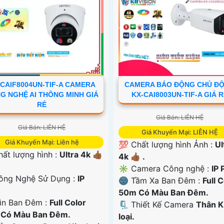
-CAIF8004UN-TIF-A CAMERA
CAMERA BÁO ĐỘNG CHỦ Đ
G NGHỆ AI THÔNG MINH GIÁ
KX-CAI8003UN-TIF-A GIÁ 
RẺ
Giá Bán: LIÊN HỆ
Giá Bán: LIÊN HỆ
Giá Khuyến Mại: LIÊN HỆ
Giá Khuyến Mại: Liên hệ
💯 Chất lượng hình Ảnh :
Ul
 Chất lượng hình :
Ultra 4k 👍🏾
4k 👍🏾 .
✳️ Camera Công nghệ :
IP 
ông Nghệ Sử Dụng :
IP
🌚 Tầm Xa Ban Đêm :
Full 
50m Có Màu Ban Ðêm.
ìn Ban Đêm :
Full Color
🗜️ Thiết Kế Camera
Thân 
Có Màu Ban Ðêm.
loại.