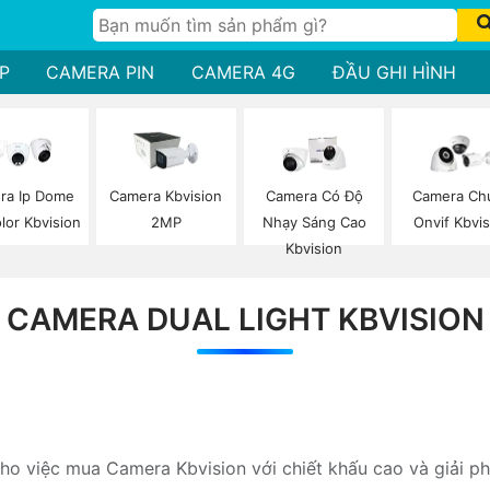
P
CAMERA PIN
CAMERA 4G
ĐẦU GHI HÌNH
ra Ip Dome
Camera Kbvision
Camera Có Độ
Camera Ch
olor Kbvision
2MP
Nhạy Sáng Cao
Onvif Kbvis
Kbvision
CAMERA DUAL LIGHT KBVISION
cho việc mua Camera Kbvision với chiết khấu cao và giải p