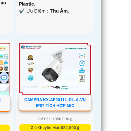
Báo
Plastic.
️✔️ Ưu Điểm :
Thu Âm.
CAMERA KX-AF2011L-DL-A-VN
T
IP67 TÍCH HỢP MIC
Giá Bán: 1,050,000 ₫
Giá Khuyến Mại: 682,500 ₫