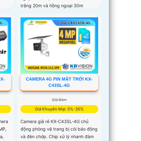
trắng 20m và hồng ngoại 30m
X-
CAMERA 4G PIN MẶT TRỜI KX-
C43SL-4G
Giá Bán:
Giá Khuyến Mại: 5%-35%
mera
Camera giá rẻ KX-C43SL-4G chủ
MP,
động phòng vệ trang bị còi báo động
a,
và đèn chớp. Chip xử lý nhanh đàm