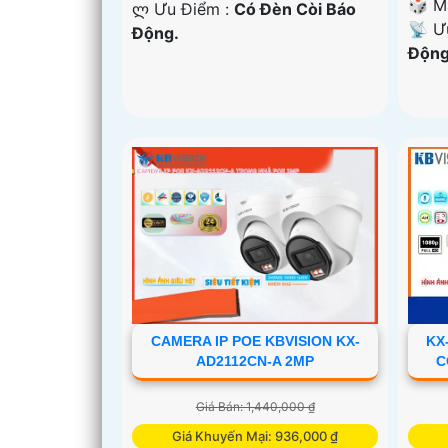
🎲 M
️ლ Ưu Điểm :
Có Ðèn Còi Báo
️📡 
Động.
Động
CAMERA IP POE KBVISION KX-
KX
AD2112CN-A 2MP
C
Giá Bán: 1,440,000 ₫
Giá Khuyến Mại: 936,000 ₫