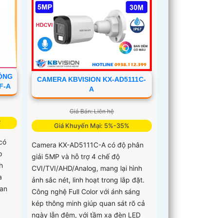
ỘNG
CAMERA KBVISION KX-AD5111C-
F-A
A
Giá Bán: Liên hệ
₫
Giá Khuyến Mại: 5%-35%
có
Camera KX-AD5111C-A có độ phân
p
giải 5MP và hỗ trợ 4 chế độ
h
CVI/TVI/AHD/Analog, mang lại hình
a
ảnh sắc nét, linh hoạt trong lắp đặt.
ban
Công nghệ Full Color với ánh sáng
kép thông minh giúp quan sát rõ cả
ngày lẫn đêm, với tầm xa đèn LED