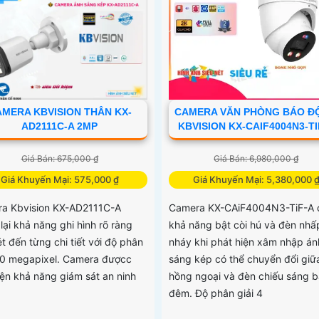
MERA KBVISION THÂN KX-
CAMERA VĂN PHÒNG BÁO Đ
AD2111C-A 2MP
KBVISION KX-CAIF4004N3-TI
Giá Bán: 675,000 ₫
Giá Bán: 6,980,000 ₫
Giá Khuyến Mại: 575,000 ₫
Giá Khuyến Mại: 5,380,000 
a Kbvision KX-AD2111C-A
Camera KX-CAiF4004N3-TiF-A 
lại khả năng ghi hình rõ ràng
khả năng bật còi hú và đèn nhấ
t đến từng chi tiết với độ phân
nháy khi phát hiện xâm nhập án
2.0 megapixel. Camera đượcc
sáng kép có thể chuyển đổi giữ
iện khả năng giám sát an ninh
hồng ngoại và đèn chiếu sáng 
đêm. Độ phân giải 4