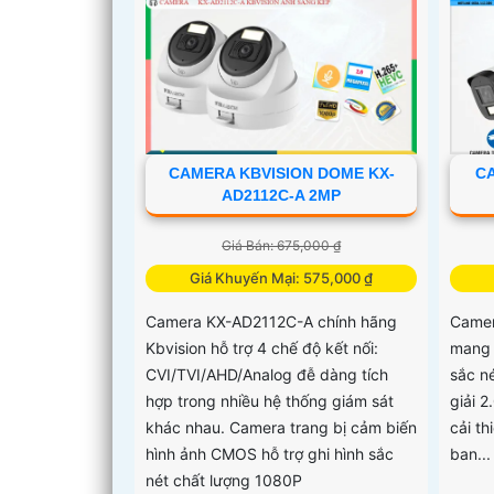
CAMERA KBVISION DOME KX-
CA
AD2112C-A 2MP
Giá Bán: 675,000 ₫
Giá Khuyến Mại: 575,000 ₫
Camera KX-AD2112C-A chính hãng
Camer
Kbvision hỗ trợ 4 chế độ kết nối:
mang 
CVI/TVI/AHD/Analog đễ dàng tích
sắc né
hợp trong nhiều hệ thống giám sát
giải 
khác nhau. Camera trang bị cảm biến
cải th
hình ảnh CMOS hỗ trợ ghi hình sắc
ban...
nét chất lượng 1080P