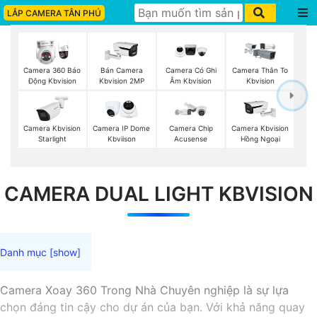
LẮP CAMERA TÂN PHÚ
Camera 360 Báo
Bán Camera
Camera Có Ghi
Camera Thân To
Động Kbvision
Kbvision 2MP
Âm Kbvision
Kbvision
Camera Kbvision
Camera IP Dome
Camera Chip
Camera Kbvision
Starlight
Kbviison
Acusense
Hồng Ngoại
CAMERA DUAL LIGHT KBVISION
Camera Xoay 360 Trong Nhà Chuyên nghiệp là sự lựa
chọn đáng tin cậy cho dự án của bạn. Với khả năng quay