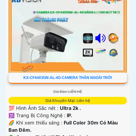
KX-CF4403GN-AL-4G CAMERA THÂN NGOÀI TRỜI
Giá Bán: LIÊN HỆ
Giá Khuyến Mại: Liên hệ
💯 Hình Ảnh Sắc nét :
Ultra 2k .
🕉️ Trang Bị Công Nghệ :
IP.
🌈 Khi xem thiếu sáng :
Full Color 30m Có Màu
Ban Ðêm.