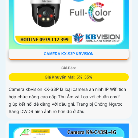
CAMERA KX-S3P KBVISION
Giá Bán:
Giá Khuyến Mại: 5%-35%
Camera kbvision KX-S3P là loại camera an ninh IP Wifi tích
hợp chức năng cao cấp Thu Âm và Loa với chuẩn onvif
giúp kết nối dễ dàng với đầu ghi. Trang bị Chống Ngược
Sáng DWDR hình ảnh rõ hơn dù ở đâu