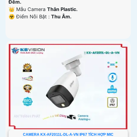
Ðêm.
👑 Mẫu Camera
Thân Plastic.
️☣️ Điểm Nỗi Bật :
Thu Âm.
CAMERA KX-AF2011L-DL-A-VN IP67 TÍCH HỢP MIC