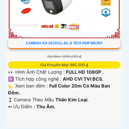
CAMERA KX-AF2011L-DL-A TÍCH HỢP MICRO
Giá Bán: 1,050,000 ₫
Giá Khuyến Mại: 682,500 ₫
👀 Hình Ành Chất Lượng :
FULL HD 1080P .
⚛️ Tích hợp công nghệ :
AHD CVI TVI BCS.
🌜 Xem ban đêm :
Full Color 20m Có Màu Ban
Đêm.
↕️ Camera Theo Mẫu
Thân Kim Loại.
️↭ Ưu Điểm :
Thu Âm.