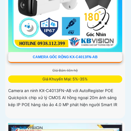
CAMERA GỐC RỘNG KX-C4013FN-AB
Giá Bán: liên hệ
Giá Khuyến Mại: 5%-35%
Camera an ninh KX-C4013FN-AB với AutoRegister POE
Quickpick chip xử lý CMOS AI hồng ngoại 20m ánh sáng
kép IP POE hàng rào ảo 4.0 MP phát hiện người Smart IR