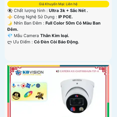
Giá Khuyến Mại: Liên hệ
👁️‍🗨 Chất lượng hình :
Ultra 3k + Sắc Nét .
⚜️ Công Nghệ Sử Dụng :
IP POE.
🌛 Nhìn Ban Đêm :
Full Color 50m Có Màu Ban
Ðêm.
💎 Mẫu Camera
Thân Kim loại.
️ლ Ưu Điểm :
Có Ðèn Còi Báo Động.