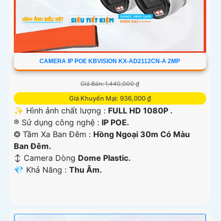
CAMERA IP POE KBVISION KX-AD2112CN-A 2MP
Giá Bán: 1,440,000 ₫
Giá Khuyến Mại: 936,000 ₫
✨ Hình ảnh chất lượng :
FULL HD 1080P .
®️ Sử dụng công nghệ :
IP POE.
❂ Tầm Xa Ban Đêm :
Hồng Ngoại 30m Có Màu
Ban Ðêm.
↕️ Camera Dòng
Dome Plastic.
️💎 Khả Năng :
Thu Âm.