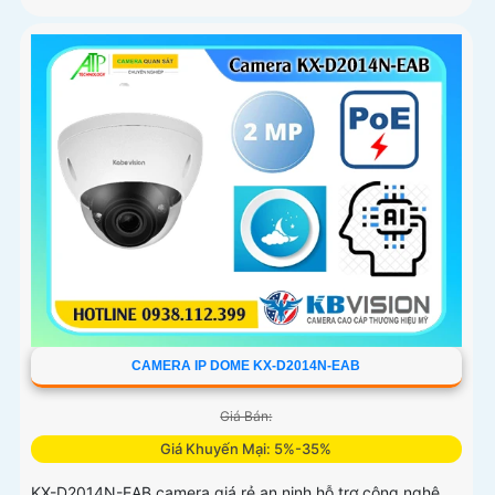
CAMERA IP DOME KX-D2014N-EAB
Giá Bán:
Giá Khuyến Mại: 5%-35%
KX-D2014N-EAB camera giá rẻ an ninh hỗ trợ công nghệ