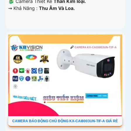
🐉️ Camera Thiết Kế
Thân Kim loại.
️⇝ Khả Năng :
Thu Âm Và Loa.
CAMERA BÁO ĐỘNG CHỦ ĐỘNG KX-CAI8003UN-TIF-A GIÁ RẺ