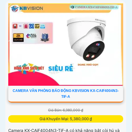
CAMERA VĂN PHÒNG BÁO ĐỘNG KBVISION KX-CAIF4004N3-
TIF-A
Giá Bán: 6,980,000 ₫
Giá Khuyến Mại: 5,380,000 ₫
Camera KX-CAiF4004N3-TiF-A có khả năng bật còi hú và