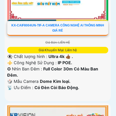
KX-CAIF8004UN-TIF-A CAMERA CÔNG NGHỆ AI THÔNG MINH
GIÁ RẺ
Giá Bán: LIÊN HỆ
Giá Khuyến Mại: Liên hệ
👁️‍🗨 Chất lượng hình :
Ultra 4k 👍🏾 .
⚜️ Công Nghệ Sử Dụng :
IP POE.
✪ Nhìn Ban Đêm :
Full Color 30m Có Màu Ban
Ðêm.
🎲 Mẫu Camera
Dome Kim loại.
️📡 Ưu Điểm :
Có Ðèn Còi Báo Động.