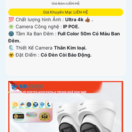
Giá Bán: LIÊN HỆ
Giá Khuyến Mại: LIÊN HỆ
💯 Chất lượng hình Ảnh :
Ultra 4k 👍🏾 .
✳️ Camera Công nghệ :
IP POE.
🌚 Tầm Xa Ban Đêm :
Full Color 50m Có Màu Ban
Ðêm.
🗜️ Thiết Kế Camera
Thân Kim loại.
️☣️ Đặt Điểm :
Có Ðèn Còi Báo Động.