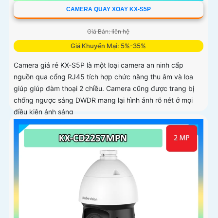
CAMERA QUAY XOAY KX-S5P
Giá Bán: liên hệ
Giá Khuyến Mại: 5%-35%
Camera giá rẻ KX-S5P là một loại camera an ninh cấp
nguồn qua cổng RJ45 tích hợp chức năng thu âm và loa
giúp giúp đàm thoại 2 chiều. Camera cũng được trang bị
chống ngược sáng DWDR mang lại hình ảnh rõ nét ở mọi
điều kiện ánh sáng