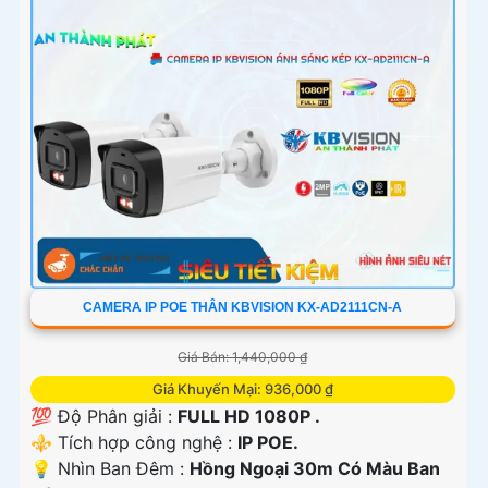
CAMERA IP POE THÂN KBVISION KX-AD2111CN-A
Giá Bán: 1,440,000 ₫
Giá Khuyến Mại: 936,000 ₫
💯 Độ Phân giải :
FULL HD 1080P .
⚜️ Tích hợp công nghệ :
IP POE.
💡 Nhìn Ban Đêm :
Hồng Ngoại 30m Có Màu Ban