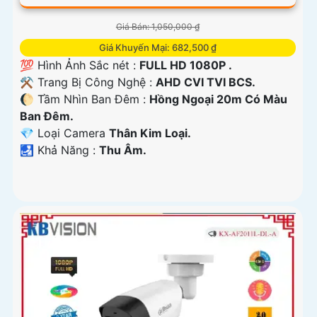
Giá Bán: 1,050,000 ₫
Giá Khuyến Mại: 682,500 ₫
💯 Hình Ảnh Sắc nét :
FULL HD 1080P .
⚒ Trang Bị Công Nghệ :
AHD CVI TVI BCS.
🌔 Tầm Nhìn Ban Đêm :
Hồng Ngoại 20m Có Màu
Ban Đêm.
💎 Loại Camera
Thân Kim Loại.
️🛃 Khả Năng :
Thu Âm.