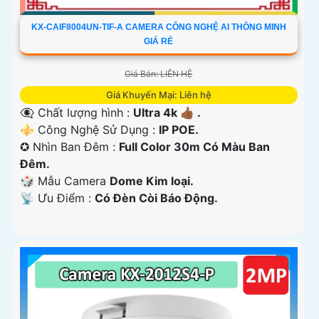
KX-CAIF8004UN-TIF-A CAMERA CÔNG NGHỆ AI THÔNG MINH
GIÁ RẺ
Giá Bán: LIÊN HỆ
Giá Khuyến Mại: Liên hệ
👁️‍🗨 Chất lượng hình :
Ultra 4k 👍🏾 .
⚜️ Công Nghệ Sử Dụng :
IP POE.
✪ Nhìn Ban Đêm :
Full Color 30m Có Màu Ban
Ðêm.
🎲 Mẫu Camera
Dome Kim loại.
️📡 Ưu Điểm :
Có Ðèn Còi Báo Động.