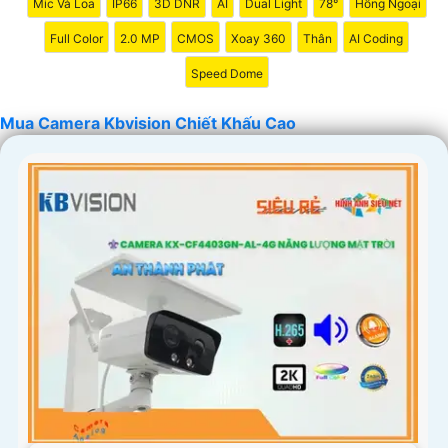
Mic Và Loa
IP66
3D DNR
AI
Dual Light
78°
Hồng Ngoại
Full Color
2.0 MP
CMOS
Xoay 360
Thân
AI Coding
Speed Dome
Mua Camera Kbvision Chiết Khấu Cao
'