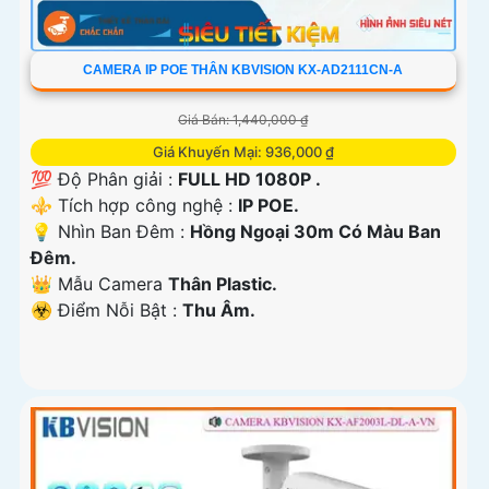
CAMERA IP POE THÂN KBVISION KX-AD2111CN-A
Giá Bán: 1,440,000 ₫
Giá Khuyến Mại: 936,000 ₫
💯 Độ Phân giải :
FULL HD 1080P .
⚜️ Tích hợp công nghệ :
IP POE.
💡 Nhìn Ban Đêm :
Hồng Ngoại 30m Có Màu Ban
Ðêm.
👑 Mẫu Camera
Thân Plastic.
️☣️ Điểm Nỗi Bật :
Thu Âm.