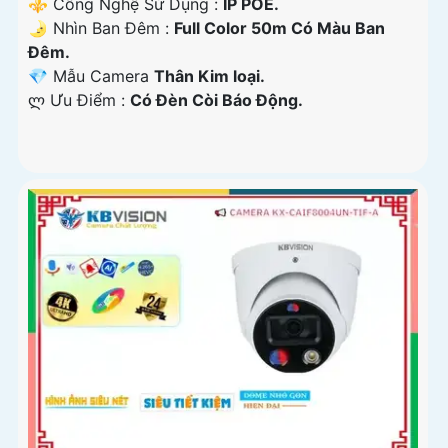
⚜️ Công Nghệ Sử Dụng :
IP POE.
🌛 Nhìn Ban Đêm :
Full Color 50m Có Màu Ban
Ðêm.
💎 Mẫu Camera
Thân Kim loại.
️ლ Ưu Điểm :
Có Ðèn Còi Báo Động.