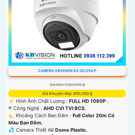
CAMERA KBVISION KX-2012S4-P
Giá Bán: 1,100,000 ₫
Giá Khuyến Mại: 950,000 ₫
️⚡ Hình Ành Chất Lượng :
FULL HD 1080P .
®️ Công Nghệ :
AHD CVI TVI BCS.
🌜 Khoảng Cách Ban Đêm :
Full Color 20m Có
Màu Ban Ðêm.
💦 Camera Thiết Kế
Dome Plastic.