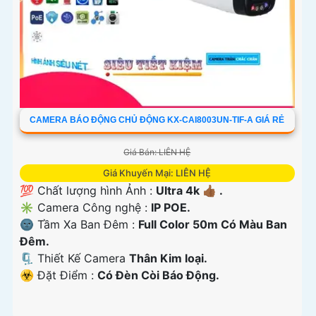
CAMERA BÁO ĐỘNG CHỦ ĐỘNG KX-CAI8003UN-TIF-A GIÁ RẺ
Giá Bán: LIÊN HỆ
Giá Khuyến Mại: LIÊN HỆ
💯 Chất lượng hình Ảnh :
Ultra 4k 👍🏾 .
✳️ Camera Công nghệ :
IP POE.
🌚 Tầm Xa Ban Đêm :
Full Color 50m Có Màu Ban
Ðêm.
🗜️ Thiết Kế Camera
Thân Kim loại.
️☣️ Đặt Điểm :
Có Ðèn Còi Báo Động.