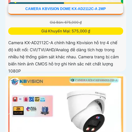
CAMERA KBVISION DOME KX-AD2112C-A 2MP
Giá Bán: 675,000 ₫
Giá Khuyến Mại: 575,000 ₫
Camera KX-AD2112C-A chính hãng Kbvision hỗ trợ 4 chế
độ kết nối: CVI/TVI/AHD/Analog đễ dàng tích hợp trong
nhiều hệ thống giám sát khác nhau. Camera trang bị cảm
biến hình ảnh CMOS hỗ trợ ghi hình sắc nét chất lượng
1080P