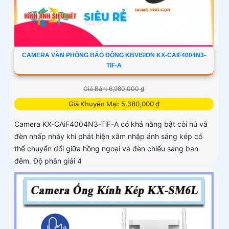
CAMERA VĂN PHÒNG BÁO ĐỘNG KBVISION KX-CAIF4004N3-
TIF-A
Giá Bán: 6,980,000 ₫
Giá Khuyến Mại: 5,380,000 ₫
Camera KX-CAiF4004N3-TiF-A có khả năng bật còi hú và
đèn nhấp nháy khi phát hiện xâm nhập ánh sáng kép có
thể chuyển đổi giữa hồng ngoại và đèn chiếu sáng ban
đêm. Độ phân giải 4