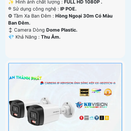
✨ Hình ảnh chất lượng :
FULL HD 1080P .
®️ Sử dụng công nghệ :
IP POE.
❂ Tầm Xa Ban Đêm :
Hồng Ngoại 30m Có Màu
Ban Ðêm.
↕️ Camera Dòng
Dome Plastic.
️💎 Khả Năng :
Thu Âm.