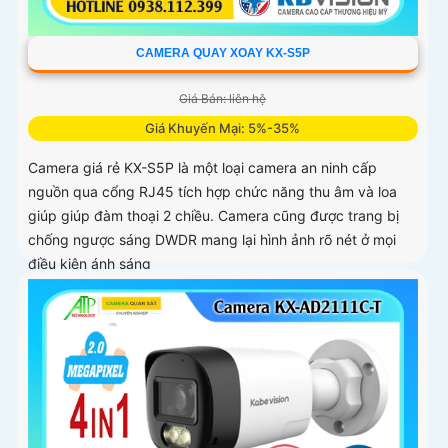
CAMERA QUAY XOAY KX-S5P
Giá Bán: liên hệ
Giá Khuyến Mại: 5%-35%
Camera giá rẻ KX-S5P là một loại camera an ninh cấp
nguồn qua cổng RJ45 tích hợp chức năng thu âm và loa
giúp giúp đàm thoại 2 chiều. Camera cũng được trang bị
chống ngược sáng DWDR mang lại hình ảnh rõ nét ở mọi
điều kiện ánh sáng