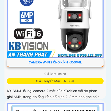
CAMERA WI-FI 2 ỐNG KÍNH KX-SM6L
Giá Bán: liên hệ
Giá Khuyến Mại: 5%-35%
KX-SM6L là loại camera 2 mắt của KBvision với độ phân
giải 6MP, trong đó ống kính cố định 2. 8mm cho góc nhìn
95° và ống kính quay quét 6mm điều khiển từ xa góc
ngang 352°