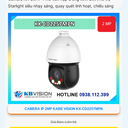
Starlight siêu nhạy sáng, quay quét linh hoạt, chiếu sáng
kép thông minh và LED ánh sáng ấm 30m. Công nghệ AI-
ISP kết hợp cảm biến lớn tối ưu hình ảnh ban đêm
CAMERA IP 2MP KABE VISION KX-CD2257MPN
Giá Bán: Liên hệ