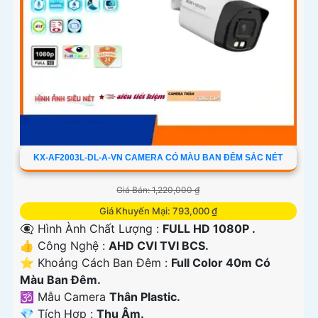
KX-AF2003L-DL-A-VN CAMERA CÓ MÀU BAN ĐÊM SẮC NÉT
Giá Bán: 1,220,000 ₫
Giá Khuyến Mại: 793,000 ₫
👁️‍🗨 Hình Ành Chất Lượng :
FULL HD 1080P .
👍 Công Nghệ :
AHD CVI TVI BCS.
⭐ Khoảng Cách Ban Đêm :
Full Color 40m Có
Màu Ban Ðêm.
🕉️ Mẫu Camera
Thân Plastic.
️💎 Tích Hợp :
Thu Âm.