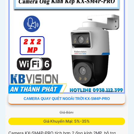
CAMERA QUAY QUÉT NGOÀI TRỜI KX-SM4P-PRO
Giá Bán:
Giá Khuyến Mại: 5%-35%
Camera KX-SM4P-PRO tích hợp 2 ống kính 2MP, hỗ trợ