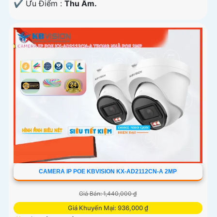
️✔️ Ưu Điểm :
Thu Âm.
CAMERA IP POE KBVISION KX-AD2112CN-A 2MP
Giá Bán: 1,440,000 ₫
Giá Khuyến Mại: 936,000 ₫