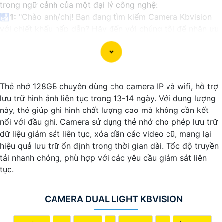
trong ngữ cảnh của một đại lý công nghệ:
🛃
1:
"Chào anh/chị! Bạn đang tìm kiếm Camera Kbvision
với chiết khấu hấp dẫn? Hãy đến với chúng tôi để nhận ưu
đãi đặc biệt và được tư vấn về giải pháp chính xác nhất
cho nhu cầu an ninh của bạn!"
️🏅️
2:
"Bạn muốn mua Camera Kbvision với giá ưu đãi và
giải pháp phù hợp? Liên hệ ngay với chúng tôi để được hỗ
Thẻ nhớ 128GB chuyên dùng cho camera IP và wifi, hỗ trợ
trợ tốt nhất từ đội ngũ chuyên gia có kinh nghiệm!"
lưu trữ hình ảnh liên tục trong 13-14 ngày. Với dung lượng
️🥈
3:
"Chúng tôi cam kết cung cấp Camera Kbvision chính
này, thẻ giúp ghi hình chất lượng cao mà không cần kết
hãng với chiết khấu cao nhất trên thị trường. Hãy đến với
nối với đầu ghi. Camera sử dụng thẻ nhớ cho phép lưu trữ
chúng tôi để trải nghiệm dịch vụ tốt nhất và nhận được sự
dữ liệu giám sát liên tục, xóa dần các video cũ, mang lại
tư vấn chuyên nghiệp về giải pháp an ninh cần thiết!"
hiệu quả lưu trữ ổn định trong thời gian dài. Tốc độ truyền
Hy vọng những câu giới thiệu trên sẽ giúp bạn thành công
tải nhanh chóng, phù hợp với các yêu cầu giám sát liên
trong việc tiếp cận khách hàng và tăng cơ hội bán hàng
tục.
của bạn. Nếu có bất kỳ yêu cầu hay câu hỏi nào khác, bạn
có thể chia sẻ để tôi hỗ trợ bạn tốt hơn!
CAMERA DUAL LIGHT KBVISION