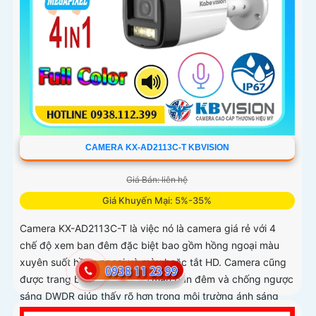
CAMERA KX-AD2113C-T KBVISION
Giá Bán: liên hệ
Giá Khuyến Mại: 5%-35%
Camera KX-AD2113C-T là việc nó là camera giá rẻ với 4
chế độ xem ban đêm đặc biệt bao gồm hồng ngoại màu
xuyên suốt hồng ngoại và màu hoặc tắt HD. Camera cũng
được trang bị chức năng có màu ban đêm và chống ngược
sáng DWDR giúp thấy rõ hơn trong môi trường ánh sáng
ngược