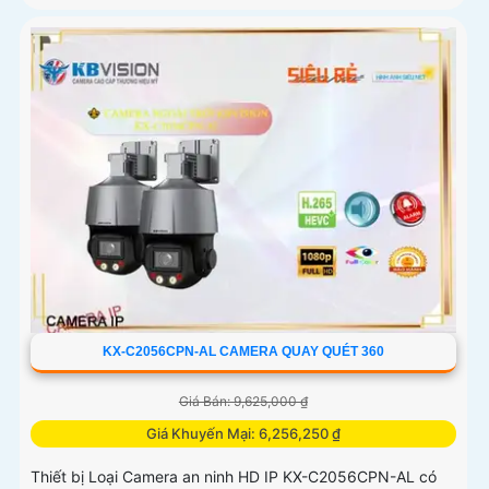
KX-C2056CPN-AL CAMERA QUAY QUÉT 360
Giá Bán: 9,625,000 ₫
Giá Khuyến Mại: 6,256,250 ₫
Thiết bị Loại Camera an ninh HD IP KX-C2056CPN-AL có