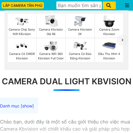
LẮP CAMERA TÂN PHÚ
Camera Chip Sony
Camera Kbvision
Camera Kbvision
Camera Zoom
NIR KBvision
Giá Rẻ
2K
Kbvision
Camera Có DWDR
Camera Wifi 360
Camera Có Báo
Đầu Thu Hình 4
Kbvision
Kbvision Full Color
Động Kbvision
Kbvision
CAMERA DUAL LIGHT KBVISION
Chào bạn, dưới đây là một số câu giới thiệu cho việc mua
Camera Kbvision với chiết khấu cao và giải pháp phù hợp