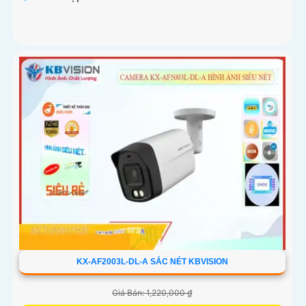
KX-AF2003L-DL-A SẮC NÉT KBVISION
Giá Bán: 1,220,000 ₫