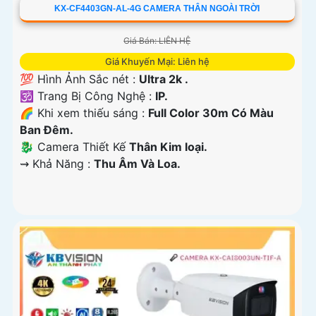
KX-CF4403GN-AL-4G CAMERA THÂN NGOÀI TRỜI
Giá Bán: LIÊN HỆ
Giá Khuyến Mại: Liên hệ
💯 Hình Ảnh Sắc nét :
Ultra 2k .
🕉️ Trang Bị Công Nghệ :
IP.
🌈 Khi xem thiếu sáng :
Full Color 30m Có Màu
Ban Ðêm.
🐉️ Camera Thiết Kế
Thân Kim loại.
️⇝ Khả Năng :
Thu Âm Và Loa.