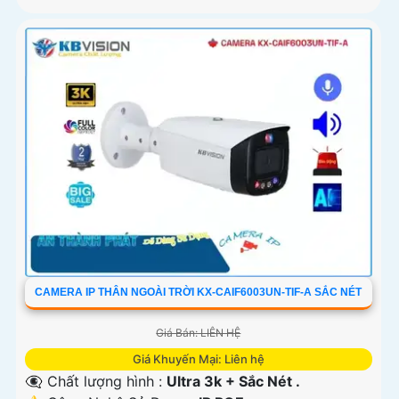
CAMERA IP THÂN NGOÀI TRỜI KX-CAIF6003UN-TIF-A SẮC NÉT
Giá Bán: LIÊN HỆ
Giá Khuyến Mại: Liên hệ
👁️‍🗨 Chất lượng hình :
Ultra 3k + Sắc Nét .