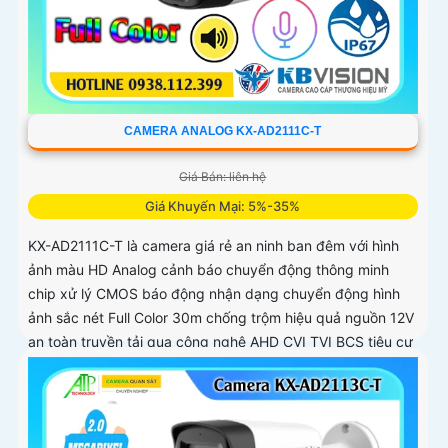
CAMERA ANALOG KX-AD2111C-T
Giá Bán: liên hệ
Giá Khuyến Mại: 5%-35%
KX-AD2111C-T là camera giá rẻ an ninh ban đêm với hình
ảnh màu HD Analog cảnh báo chuyển động thông minh
chip xử lý CMOS báo động nhận dạng chuyển động hình
ảnh sắc nét Full Color 30m chống trộm hiệu quả nguồn 12V
an toàn truyền tải qua công nghệ AHD CVI TVI BCS tiêu cự
cố định 3. 6mm và đầu ghi chức năng xem ban đêm màu