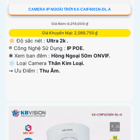
CAMERA IP NGOÀI TRỜI KX-CAIF4001N-DL-A
Giá Bán: 3,215,000 ₫
Giá Khuyến Mại: 2,089,750 ₫
🔅 Độ sắc nét :
Ultra 2k .
®️ Công Nghệ Sử Dụng :
IP POE.
❃ Xem ban đêm :
Hồng Ngoại 50m ONVIF.
❄ Loại Camera
Thân Kim Loại.
️⇝ Ưu Điểm :
Thu Âm.