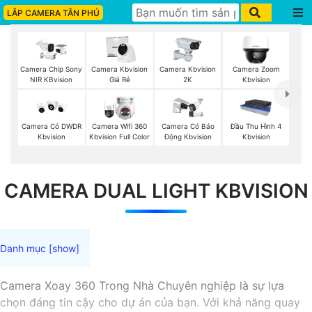
LẮP CAMERA TÂN PHÚ
Camera Chip Sony
Camera Kbvision
Camera Kbvision
Camera Zoom
NIR KBvision
Giá Rẻ
2K
Kbvision
Camera Có DWDR
Camera Wifi 360
Camera Có Báo
Đầu Thu Hình 4
Kbvision
Kbvision Full Color
Động Kbvision
Kbvision
CAMERA DUAL LIGHT KBVISION
Camera Xoay 360 Trong Nhà Chuyên nghiệp là sự lựa
chọn đáng tin cậy cho dự án của bạn. Với khả năng quay