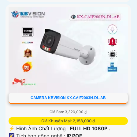
CAMERA KBVISION KX-CAIF2003N-DL-AB
Giá Bán: 3,320,000 ₫
Giá Khuyến Mại: 2,158,000 ₫
️⚡ Hình Ành Chất Lượng :
FULL HD 1080P .
🌠 Tích hợp công nghệ :
IP POE.