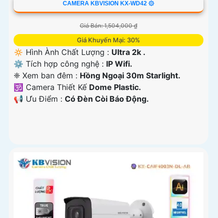
CAMERA KBVISION KX-WD42 ۞
Giá Bán: 1,504,000 ₫
Giá Khuyến Mại: 30%
🔅 Hình Ành Chất Lượng :
Ultra 2k .
⚙ Tích hợp công nghệ :
IP Wifi.
❈ Xem ban đêm :
Hồng Ngoại 30m Starlight.
🕉️ Camera Thiết Kế
Dome Plastic.
️📢 Ưu Điểm :
Có Ðèn Còi Báo Động.