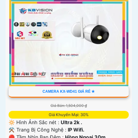
CAMERA KX-WD41 GIÁ RẺ ✮
Giá Bán: 1,504,000 ₫
Giá Khuyến Mại: 30%
🔆 Hình Ảnh Sắc nét :
Ultra 2k .
⚒ Trang Bị Công Nghệ :
IP Wifi.
🔴 Tầm Nhìn Ban Đêm :
Hồng Ngoại 30m