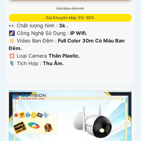
Giá Bán: liên hệ
Giá Khuyến Mại: 5%-35%
👀 Chất lượng hình :
3k .
🌠 Công Nghệ Sử Dụng :
IP Wifi.
🔅 Video Ban Đêm :
Full Color 30m Có Màu Ban
Ðêm.
💢 Loại Camera
Thân Plastic.
️🎙 Tích Hợp :
Thu Âm.