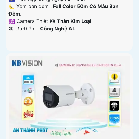
🌜 Xem ban đêm :
Full Color 50m Có Màu Ban
Đêm.
🕉️ Camera Thiết Kế
Thân Kim Loại.
️⌘ Ưu Điểm :
Công Nghệ AI.