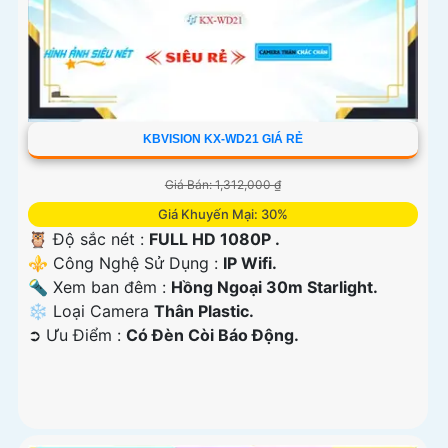
KBVISION KX-WD21 GIÁ RẺ
Giá Bán: 1,312,000 ₫
Giá Khuyến Mại: 30%
🦉 Độ sắc nét :
FULL HD 1080P .
⚜️ Công Nghệ Sử Dụng :
IP Wifi.
🔦 Xem ban đêm :
Hồng Ngoại 30m Starlight.
❄ Loại Camera
Thân Plastic.
️➲ Ưu Điểm :
Có Ðèn Còi Báo Động.