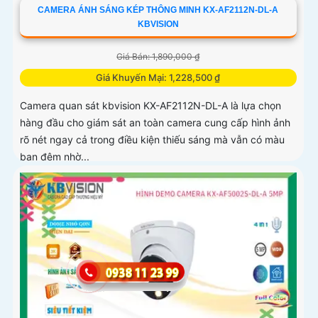
CAMERA ÁNH SÁNG KÉP THÔNG MINH KX-AF2112N-DL-A
KBVISION
Giá Bán: 1,890,000 ₫
Giá Khuyến Mại: 1,228,500 ₫
Camera quan sát kbvision KX-AF2112N-DL-A là lựa chọn
hàng đầu cho giám sát an toàn camera cung cấp hình ảnh
rõ nét ngay cả trong điều kiện thiếu sáng mà vẫn có màu
ban đêm nhờ...