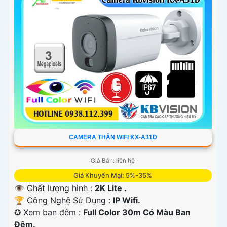
'
CAMERA THÂN WIFI KX-A31D
Giá Bán: liên hệ
Giá Khuyến Mại: 5%-35%
👁 Chất lượng hình :
2K Lite .
🏆 Công Nghệ Sử Dụng :
IP Wifi.
✪ Xem ban đêm :
Full Color 30m Có Màu Ban
Ðêm.