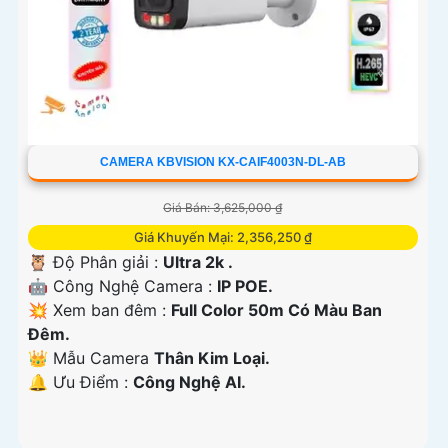
CAMERA KBVISION KX-CAIF4003N-DL-AB
Giá Bán: 3,625,000 ₫
Giá Khuyến Mại: 2,356,250 ₫
🦉 Độ Phân giải :
Ultra 2k .
🤖️ Công Nghệ Camera :
IP POE.
💥 Xem ban đêm :
Full Color 50m Có Màu Ban
Đêm.
👑 Mẫu Camera
Thân Kim Loại.
️🔔 Ưu Điểm :
Công Nghệ AI.