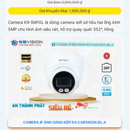
Giá Bán: 2,500,000 ₫
Giá Khuyến Mại: 1,900,000 ₫
Camera KX-SM10L là dòng camera wifi sở hữu hai ống kính
5MP cho hình ảnh siêu nét, hỗ trợ quay quét 352°, hồng
ngoại 50m và đèn LED ánh sáng ấm lên đến 40m
CAMERA IP ÁNH SÁNG KÉP KX-CAIF2002N-DL-A