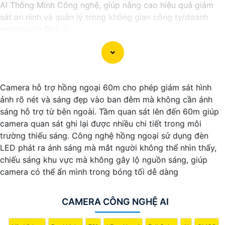
AI Thông Minh Công nghệ, giúp nâng cao hiệu quả giám
sát an ninh và quản lý trong không gian công ty/doanh
nghiệp của Quý vị.
**Ưu điểm nổi bật**:
🎞
1:
**AI Thông Minh**: Hệ thống Camera được tích hợp
công nghệ AI cung cấp khả năng phân tích hình ảnh, nhận
diện khuôn mặt, nhận biết chuyển động đột ngột và cảnh
Camera hỗ trợ hồng ngoại 60m cho phép giám sát hình
báo tự động. ✴️
2:
**Giám Sát Thời Gian Thực**: Quý vị
ảnh rõ nét và sáng đẹp vào ban đêm mà không cần ánh
có thể theo dõi và giám sát từ xa mọi hoạt động trong
sáng hỗ trợ từ bên ngoài. Tầm quan sát lên đến 60m giúp
công ty/ngôi nhà 24/7 thông qua ứng dụng di động hoặc
camera quan sát ghi lại được nhiều chi tiết trong môi
máy tính cá nhân. ✪
3:
**Lưu Trữ An Toàn**: Dữ liệu hình
trường thiếu sáng. Công nghệ hồng ngoại sử dụng đèn
ảnh được lưu trữ an toàn và dễ dàng truy xuất khi cần
LED phát ra ánh sáng mà mắt người không thể nhìn thấy,
thiết, giúp hỗ trợ điều tra và xác minh sự kiện. ✺
4:
**Tích
chiếu sáng khu vực mà không gây lộ nguồn sáng, giúp
hợp Hệ Thống**: Hệ thống Camera AI Thông Minh có thể
camera có thể ẩn mình trong bóng tối dễ dàng
kết hợp với các thiết bị an ninh khác để tạo lập một hệ
thống an ninh hoàn chỉnh.
Chúng tôi rất hân hạnh được phục vụ và hợp tác cùng Quý
CAMERA CÔNG NGHỆ AI
vị.
Trân trọng,