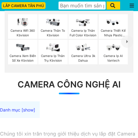
LẮP CAMERA TÂN PHÚ
Camera Wifi 360
Camera Thân To
Camera Ip Thân
Camera Thiết Kế
Kbvision
Kbvision
Full Color Kbvision
Nhựa Plastic
Kbvision
Camera Xem Biển
Camera Ip Thân
Camera Ultra 3k
Camera Ip AI
Số Xe Kbvision
Trụ Kbvision
Dahua
Vantech
CAMERA CÔNG NGHỆ AI
Chúng tôi xin trân trọng giới thiệu dịch vụ lắp đặt Camera