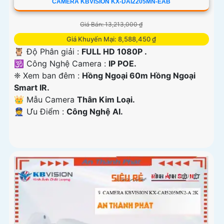
CAMERA KBVISION KX-DAI2205MN-EAB
Giá Bán: 13,213,000 ₫
Giá Khuyến Mại: 8,588,450 ₫
🦉 Độ Phân giải :
FULL HD 1080P .
🕉️ Công Nghệ Camera :
IP POE.
❈ Xem ban đêm :
Hồng Ngoại 60m Hồng Ngoại
Smart IR.
👑 Mẫu Camera
Thân Kim Loại.
️👮 Ưu Điểm :
Công Nghệ AI.