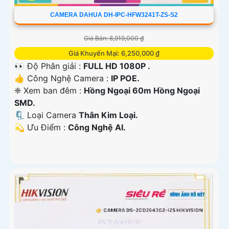
CAMERA DAHUA DH-IPC-HFW3241T-ZS-S2
Giá Bán: 8,919,000 ₫
Giá Khuyến Mại: 6,250,000 ₫
👀 Độ Phân giải :
FULL HD 1080P .
👍 Công Nghệ Camera :
IP POE.
❈ Xem ban đêm :
Hồng Ngoại 60m Hồng Ngoại
SMD.
🗜️ Loại Camera
Thân Kim Loại.
️💫 Ưu Điểm :
Công Nghệ AI.