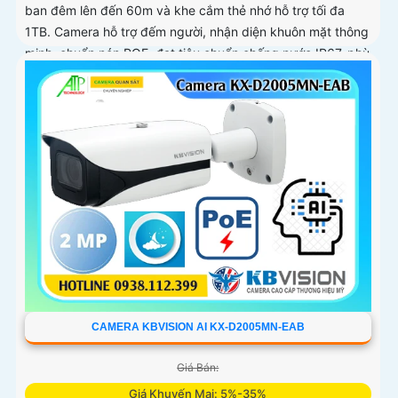
ban đêm lên đến 60m và khe cắm thẻ nhớ hỗ trợ tối đa
1TB. Camera hỗ trợ đếm người, nhận diện khuôn mặt thông
minh, chuẩn nén POE, đạt tiêu chuẩn chống nước IP67, phù
hợp cho các khu vực giám sát ngoài trời, hỗ trợ tính năng
quản lý chỗ đỗ xe hiệu quả cho các bãi giữ xe
CAMERA KBVISION AI KX-D2005MN-EAB
Giá Bán:
Giá Khuyến Mại: 5%-35%