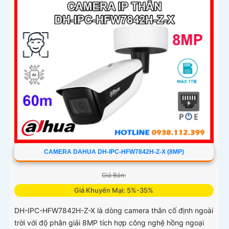
kiện ánh sáng
CAMERA DAHUA DH-IPC-HFW7842H-Z-X (8MP)
Giá Bán:
Giá Khuyến Mại: 5%-35%
DH-IPC-HFW7842H-Z-X là dòng camera thân cố định ngoài
trời với độ phân giải 8MP tích hợp công nghệ hồng ngoại