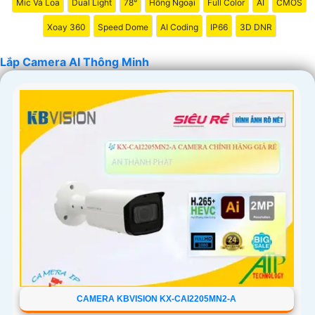
Mic Và Loa
Dual Light
78°
Hồng Ngoại
Full Color
AI
CMOS
[Công ty TNHH TMDV và đầu ưt An Thành Phát]
Xoay 360
Speed Dome
AI Coding
IP66
3D DNR
Lắp Camera AI Thông Minh
'
CAMERA KBVISION KX-CAI2205MN2-A