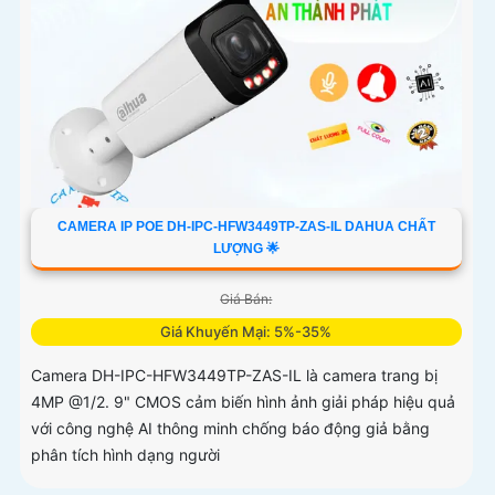
CAMERA IP POE DH-IPC-HFW3449TP-ZAS-IL DAHUA CHẤT
LƯỢNG 🌟
Giá Bán:
Giá Khuyến Mại: 5%-35%
Camera DH-IPC-HFW3449TP-ZAS-IL là camera trang bị
4MP @1/2. 9" CMOS cảm biến hình ảnh giải pháp hiệu quả
với công nghệ AI thông minh chống báo động giả bằng
phân tích hình dạng người