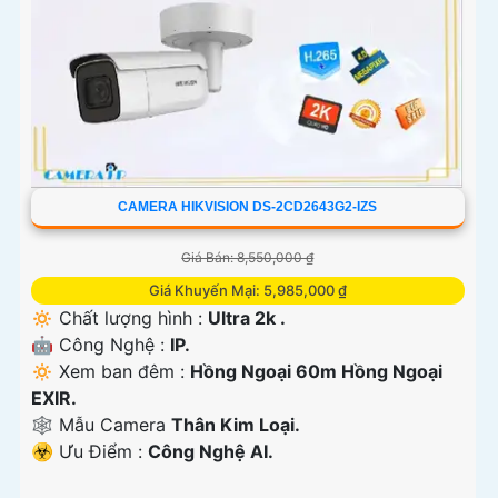
CAMERA HIKVISION DS-2CD2643G2-IZS
Giá Bán: 8,550,000 ₫
Giá Khuyến Mại: 5,985,000 ₫
🔅 Chất lượng hình :
Ultra 2k .
🤖️ Công Nghệ :
IP.
🔅 Xem ban đêm :
Hồng Ngoại 60m Hồng Ngoại
EXIR.
🕸️ Mẫu Camera
Thân Kim Loại.
️☣️ Ưu Điểm :
Công Nghệ AI.