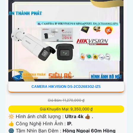
CAMERA HIKVISION DS-2CD2683G2-IZS
Giá Bán: 11,270,000 ₫
Giá Khuyến Mại: 9,350,000 ₫
🔆 Hình ảnh chất lượng :
Ultra 4k 👍🏾 .
👍 Công Nghệ Hình Ảnh :
IP.
🌚 Tầm Nhìn Ban Đêm :
Hồng Ngoại 60m Hồng