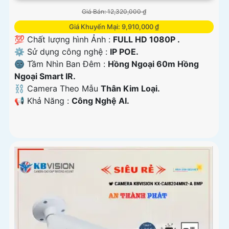
Giá Bán: 12,320,000 ₫
Giá Khuyến Mại: 9,910,000 ₫
💯 Chất lượng hình Ảnh :
FULL HD 1080P .
⚙ Sử dụng công nghệ :
IP POE.
🌚 Tầm Nhìn Ban Đêm :
Hồng Ngoại 60m Hồng
Ngoại Smart IR.
⛓ Camera Theo Mẫu
Thân Kim Loại.
️📢 Khả Năng :
Công Nghệ AI.