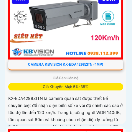
CAMERA KBVISION KX-EDA4298ZITN (4MP)
Giá Bán: liên hệ
Giá Khuyến Mại: 5%-35%
KX-EDA4298ZITN là camera quan sát được thiết kế
chuyên biệt để nhận diện biển số xe với độ chính xác cao ở
tốc độ lên đến 120 km/h. Trang bị công nghệ WDR 140dB,
tầm quan sát 60m và khoảng cách nhận diện lý tưởng từ
8–20m, camera mang đến hình ảnh sắc nét trong mọi điều