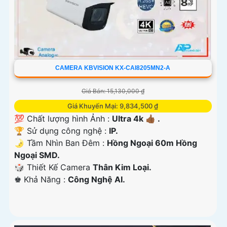
CAMERA KBVISION KX-CAI8205MN2-A
Giá Bán: 15,130,000 ₫
Giá Khuyến Mại: 9,834,500 ₫
💯 Chất lượng hình Ảnh :
Ultra 4k 👍🏾 .
🏆 Sử dụng công nghệ :
IP.
🌛 Tầm Nhìn Ban Đêm :
Hồng Ngoại 60m Hồng
Ngoại SMD.
🎲 Thiết Kế Camera
Thân Kim Loại.
️♚ Khả Năng :
Công Nghệ AI.