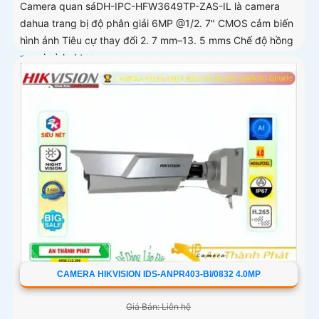
Camera quan sáDH-IPC-HFW3649TP-ZAS-IL là camera
dahua trang bị độ phân giải 6MP @1/2. 7" CMOS cảm biến
hình ảnh Tiêu cự thay đổi 2. 7 mm–13. 5 mms Chế độ hồng
ngoại và led trợ...
CAMERA HIKVISION IDS-ANPR403-BI/0832 4.0MP
Giá Bán: Liên hệ