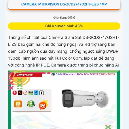
CAMERA IP HIKVISION DS-2CD2747G2HT-LIZS 4MP
Giá Bán: 00 ₫
Giá Khuyến Mại: 45%
Thông số chi tiết của Camera Giám Sát DS-2CD2747G2HT-
LIZS bao gồm hai chế độ hồng ngoại và led trợ sáng ban
đêm, cấp nguồn qua dây mạng, chống ngược sáng DWDR
130db, hình ảnh sắc nét Full Color 60m, lắp đặt dễ dàng
với công nghệ IP POE. Camera được trang bị chức năng AI
cao cấp, chống ngược sáng DWDR 130db