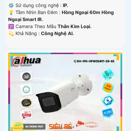
⚙ Sử dụng công nghệ :
IP.
💡 Tầm Nhìn Ban Đêm :
Hồng Ngoại 60m Hồng
Ngoại Smart IR.
🕉️ Camera Theo Mẫu
Thân Kim Loại.
️💫 Khả Năng :
Công Nghệ AI.