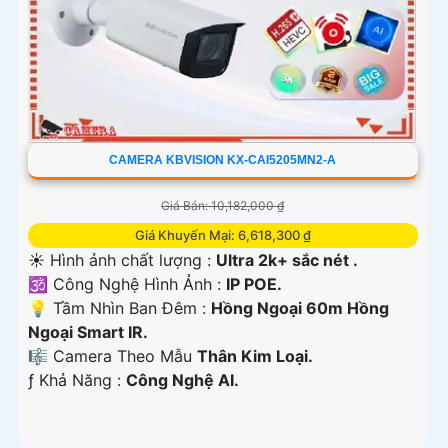
CAMERA KBVISION KX-CAI5205MN2-A
Giá Bán: 10,182,000 ₫
Giá Khuyến Mại: 6,618,300 ₫
☀️ Hình ảnh chất lượng :
Ultra 2k+ sắc nét .
🕉️ Công Nghệ Hình Ảnh :
IP POE.
💡 Tầm Nhìn Ban Đêm :
Hồng Ngoại 60m Hồng
Ngoại Smart IR.
🎼️ Camera Theo Mẫu
Thân Kim Loại.
️ƒ Khả Năng :
Công Nghệ AI.