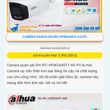
CAMERA DAHUA DH-IPC-HFW3449T1-AS-PV
Giá Bán: 8,450,000 ₫
Giá Khuyến Mại: 5,950,000 ₫
Camera quan sát DH-IPC-HFW3449T1-AS-PV là một
Camera up trần thân kim loại đáng tin cậy và chất lượng
cao cho công trình. Với độ phân giải Ultra 2k, camera này
mang đến hình ảnh sắc nét và chi tiết