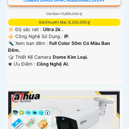
CAMERA DAHUA DH-IPC-HDBW3449R1-ZAS-PV
Giá Bán: 11,850,000 ₫
Giá Khuyến Mại: 8,250,000 ₫
🔅 Độ sắc nét :
Ultra 2k .
⚜️ Công Nghệ Sử Dụng :
IP.
🔦 Xem ban đêm :
Full Color 50m Có Màu Ban
Đêm.
🎲 Thiết Kế Camera
Dome Kim Loại.
️♚ Ưu Điểm :
Công Nghệ AI.