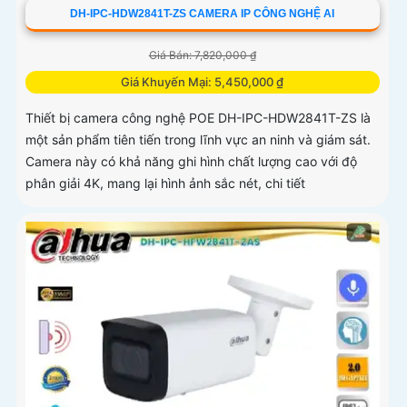
DH-IPC-HDW2841T-ZS CAMERA IP CÔNG NGHỆ AI
Giá Bán: 7,820,000 ₫
Giá Khuyến Mại: 5,450,000 ₫
Thiết bị camera công nghệ POE DH-IPC-HDW2841T-ZS là
một sản phẩm tiên tiến trong lĩnh vực an ninh và giám sát.
Camera này có khả năng ghi hình chất lượng cao với độ
phân giải 4K, mang lại hình ảnh sắc nét, chi tiết