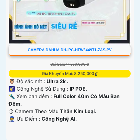
CAMERA DAHUA DH-IPC-HFW3449T1-ZAS-PV
Giá Bán: 11,850,000 ₫
Giá Khuyến Mại: 8,250,000 ₫
🦉 Độ sắc nét :
Ultra 2k .
🌠 Công Nghệ Sử Dụng :
IP POE.
🔦 Xem ban đêm :
Full Color 40m Có Màu Ban
Đêm.
↕️ Camera Theo Mẫu
Thân Kim Loại.
️👮 Ưu Điểm :
Công Nghệ AI.