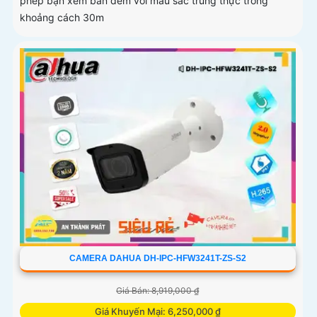
phép bạn xem ban đêm với màu sắc trung thực trong
khoảng cách 30m
CAMERA DAHUA DH-IPC-HFW3241T-ZS-S2
Giá Bán: 8,919,000 ₫
Giá Khuyến Mại: 6,250,000 ₫