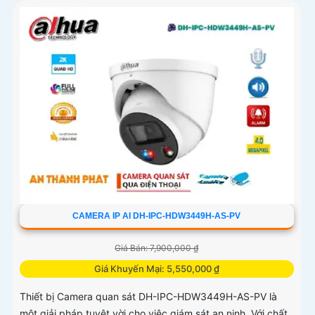
CAMERA IP AI DH-IPC-HDW3449H-AS-PV
Giá Bán: 7,900,000 ₫
Giá Khuyến Mại: 5,550,000 ₫
Thiết bị Camera quan sát DH-IPC-HDW3449H-AS-PV là
một giải pháp tuyệt vời cho việc giám sát an ninh. Với chất