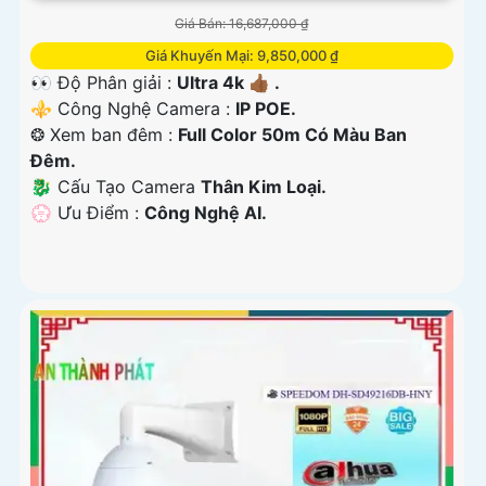
Giá Bán: 16,687,000 ₫
Giá Khuyến Mại: 9,850,000 ₫
👀 Độ Phân giải :
Ultra 4k 👍🏾 .
⚜️ Công Nghệ Camera :
IP POE.
❂ Xem ban đêm :
Full Color 50m Có Màu Ban
Đêm.
🐉️ Cấu Tạo Camera
Thân Kim Loại.
️💮 Ưu Điểm :
Công Nghệ AI.