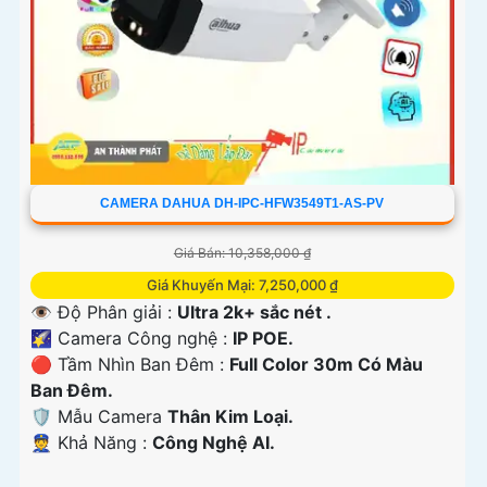
CAMERA DAHUA DH-IPC-HFW3549T1-AS-PV
Giá Bán: 10,358,000 ₫
Giá Khuyến Mại: 7,250,000 ₫
👁 Độ Phân giải :
Ultra 2k+ sắc nét .
🌠 Camera Công nghệ :
IP POE.
🔴 Tầm Nhìn Ban Đêm :
Full Color 30m Có Màu
Ban Đêm.
🛡 Mẫu Camera
Thân Kim Loại.
️👮 Khả Năng :
Công Nghệ AI.