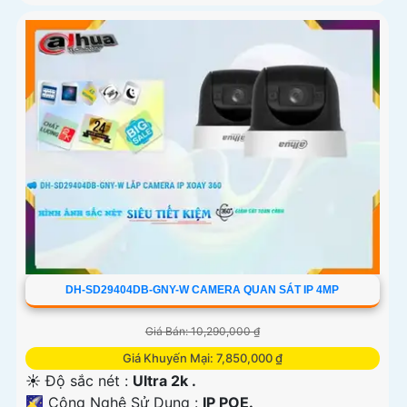
DH-SD29404DB-GNY-W CAMERA QUAN SÁT IP 4MP
Giá Bán: 10,290,000 ₫
Giá Khuyến Mại: 7,850,000 ₫
☀️ Độ sắc nét :
Ultra 2k .
🌠 Công Nghệ Sử Dụng :
IP POE.