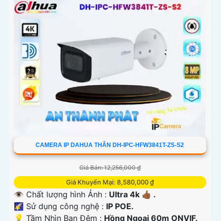
CAMERA IP DAHUA THÂN DH-IPC-HFW3841T-ZS-S2
Giá Bán: 12,256,000 ₫
Giá Khuyến Mại: 8,580,000 ₫
👁 Chất lượng hình Ảnh :
Ultra 4k 👍🏾 .
🌠 Sử dụng công nghệ :
IP POE.
💡 Tầm Nhìn Ban Đêm :
Hồng Ngoại 60m ONVIF.