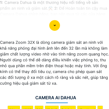
1:
Camera Dahua là một thương hiệu nổi tiếng về sản
phẩm an ninh và giám sát.⚒
2:
Để Hoàn toàn tin cậy mua
Camera Dahua chính hãng, bạn nên mua từ các cửa hàng
uy tín hoặc các đại lý chính thức của Dahua.☄️
3:
Mức giá
của Camera Dahua có thể thay đổi tùy vào model và chức
năng của camera. Bạn nên tìm hiểu kỹ trước khi đầu tư.🎖️
4:
Chất lượng của Camera Dahua được đánh giá cao với
Camera Zoom 32X là dòng camera giám sát an ninh với
độ phân giải cao, tính năng thông minh và độ tin cậy.💖
5:
khả năng phóng đại hình ảnh lên đến 32 lần mà không làm
Nếu bạn muốn tìm camera Dahua giá rẻ, bạn có thể tham
giảm chất lượng video nhờ vào tính năng zoom quang học.
khảo trên các website thương mại điện tử hoặc tại các
Người dùng có thể dễ dàng điều khiển việc phóng to, thu
cửa hàng điện tử.
nhỏ qua phần mềm trên điện thoại hoặc máy tính. Với ống
Hy vọng rằng những thông tin trên sẽ giúp bạn chọn lựa
kính có thể thay đổi tiêu cự, camera cho phép quan sát
được Camera Dahua chính hãng, giá rẻ và chất lượng. Nếu
các đối tượng ở xa một cách rõ ràng và sắc nét, giúp tăng
bạn có thêm câu hỏi hoặc cần tư vấn thêm, đừng ngần
cường hiệu quả giám sát từ xa.
ngại để lại Cung cấp cho công trình biết.
CAMERA AI DAHUA