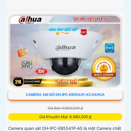
CAMERA 180 ĐỘ DH-IPC-EB5541P-AS DAHUA
Giá Bán: 9,900,000 ₫
Giá Khuyến Mại: 6,980,000 ₫
Camera quan sát DH-IPC-EB5541P-AS là một Camera chất