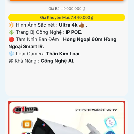
Giá Bán: 9,000,000 ₫
Giá Khuyến Mại: 7,440,000 ₫
🔆 Hình Ảnh Sắc nét :
Ultra 4k 👍🏾 .
✳️ Trang Bị Công Nghệ :
IP POE.
🔴 Tầm Nhìn Ban Đêm :
Hồng Ngoại 60m Hồng
Ngoại Smart IR.
❄ Loại Camera
Thân Kim Loại.
️⌘ Khả Năng :
Công Nghệ AI.