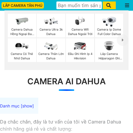
LẮP CAMERA TÂN PHÚ
Camera Wifi
Camera Dahua
Camera Ultra 3k
Camera Ip Dome
Dahua Ngoài Trời
Hồng Ngoại Ban
Dahua
Full Color Dahua
Đêm
Lắp Camera
Camera Có Thẻ
Camera Thân Lớn
Đầu Ghi Hình Ip 4
Hdparagon Ghi
Nhớ Dahua
Dahua
Hikvision
Âm
CAMERA AI DAHUA
Dạ chắc chắn, đây là tư vấn của tôi về Camera Dahua
chính hãng giá rẻ và chất lượng: