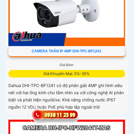
CAMERA THÂN IP 4MP DHI-TPC-BF1241
Giá Bán:
Giá Khuyến Mại: 5%-35%
Dahua DHI-TPC-BF1241 có độ phân giải 4MP ghi hình siêu
nét với hai ống kính cho tầm nhìn xa với công nghệ AI phân
biệt và phát hiện người/xe. Khả năng chống nước IP67
nguồn 12 VDC hoặc PoE phù hợp lắp ngoài trời