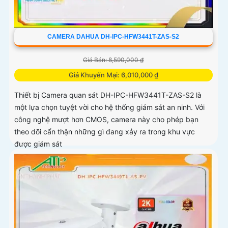
CAMERA DAHUA DH-IPC-HFW3441T-ZAS-S2
Giá Bán: 8,590,000 ₫
Giá Khuyến Mại: 6,010,000 ₫
Thiết bị Camera quan sát DH-IPC-HFW3441T-ZAS-S2 là
một lựa chọn tuyệt vời cho hệ thống giám sát an ninh. Với
công nghệ mượt hơn CMOS, camera này cho phép bạn
theo dõi cẩn thận những gì đang xảy ra trong khu vực
được giám sát