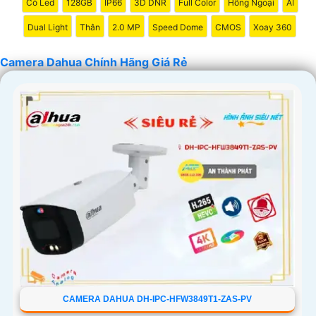
Có Led
128GB
IP66
3D DNR
Full Color
Hồng Ngoại
AI
Dual Light
Thân
2.0 MP
Speed Dome
CMOS
Xoay 360
Camera Dahua Chính Hãng Giá Rẻ
'
CAMERA DAHUA DH-IPC-HFW3849T1-ZAS-PV