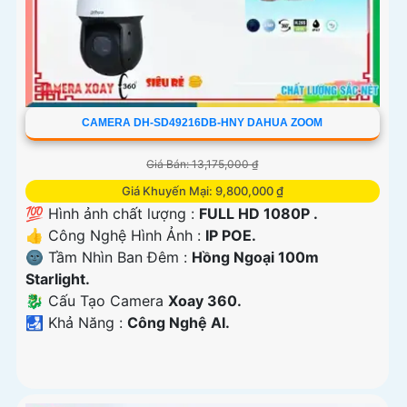
CAMERA DH-SD49216DB-HNY DAHUA ZOOM
Giá Bán: 13,175,000 ₫
Giá Khuyến Mại: 9,800,000 ₫
💯 Hình ảnh chất lượng :
FULL HD 1080P .
👍 Công Nghệ Hình Ảnh :
IP POE.
🌚 Tầm Nhìn Ban Đêm :
Hồng Ngoại 100m
Starlight.
🐉️ Cấu Tạo Camera
Xoay 360.
️🛃 Khả Năng :
Công Nghệ AI.