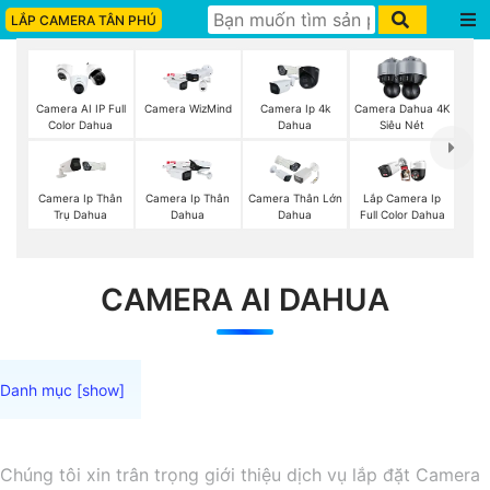
LẮP CAMERA TÂN PHÚ
Camera AI IP Full
Camera WizMind
Camera Ip 4k
Camera Dahua 4K
Color Dahua
Dahua
Siêu Nét
Camera Ip Thân
Camera Ip Thân
Camera Thân Lớn
Lắp Camera Ip
Trụ Dahua
Dahua
Dahua
Full Color Dahua
CAMERA AI DAHUA
Chúng tôi xin trân trọng giới thiệu dịch vụ lắp đặt Camera