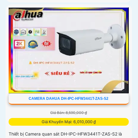
CAMERA DAHUA DH-IPC-HFW3441T-ZAS-S2
Giá Bán: 8,590,000 ₫
Giá Khuyến Mại: 6,010,000 ₫
Thiết bị Camera quan sát DH-IPC-HFW3441T-ZAS-S2 là