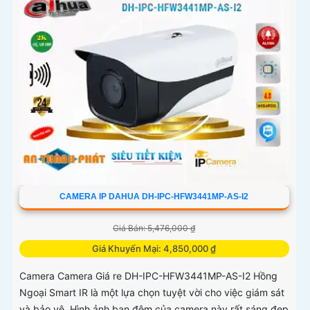
CAMERA IP DAHUA DH-IPC-HFW3441MP-AS-I2
Giá Bán: 5,476,000 ₫
Giá Khuyến Mại: 4,850,000 ₫
Camera Camera Giá re DH-IPC-HFW3441MP-AS-I2 Hồng
Ngoại Smart IR là một lựa chọn tuyệt vời cho việc giám sát
và bảo vệ. Hình ảnh ban đêm của camera này rất sáng đẹp