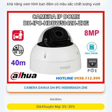
khả năng xem hình ban đêm có màu sắc chất lượng vượt
trội. Với chất lượng hình ảnh siêu nét 4K nhờ cảm biến
CMOS 1/1
CAMERA DAHUA DH-IPC-HDBW5842H-ZHE
Giá Bán:
Giá Khuyến Mại: 5%-35%