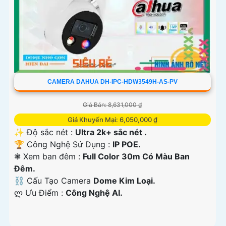
CAMERA DAHUA DH-IPC-HDW3549H-AS-PV
Giá Bán: 8,631,000 ₫
Giá Khuyến Mại: 6,050,000 ₫
✨ Độ sắc nét :
Ultra 2k+ sắc nét .
🏆 Công Nghệ Sử Dụng :
IP POE.
❃ Xem ban đêm :
Full Color 30m Có Màu Ban
Đêm.
⛓ Cấu Tạo Camera
Dome Kim Loại.
️ლ Ưu Điểm :
Công Nghệ AI.