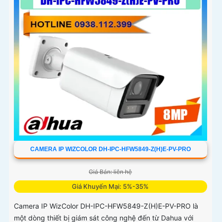
CAMERA IP WIZCOLOR DH-IPC-HFW5849-Z(H)E-PV-PRO
Giá Bán: liên hệ
Giá Khuyến Mại: 5%-35%
Camera IP WizColor DH-IPC-HFW5849-Z(H)E-PV-PRO là
một dòng thiết bị giám sát công nghệ đến từ Dahua với