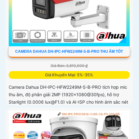
CAMERA DAHUA DH-IPC-HFW2249M-S-B-PRO THU ÂM TỐT
Giá Bán: 3,610,000 ₫
Giá Khuyến Mại: 5%-35%
Camera Dahua DH-IPC-HFW2249M-S-B-PRO tích hợp mic
thu âm, độ phân giải 2MP (1920×1080@30fps), hỗ trợ
Starlight (0.0006 lux@F1.0) và AI-ISP cho hình ảnh sắc nét
ngày/đêm