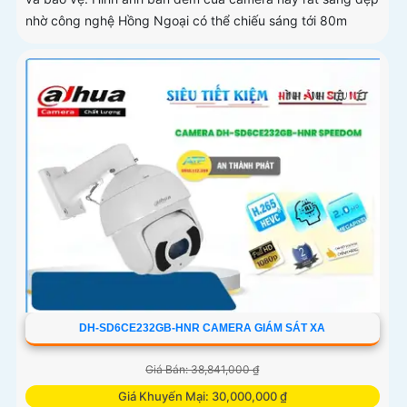
nhờ công nghệ Hồng Ngoại có thể chiếu sáng tới 80m
DH-SD6CE232GB-HNR CAMERA GIÁM SÁT XA
Giá Bán: 38,841,000 ₫
Giá Khuyến Mại: 30,000,000 ₫