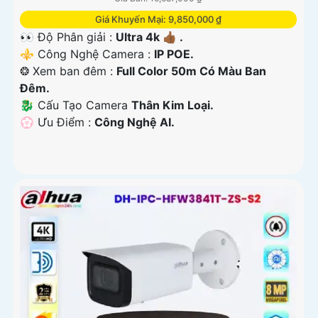
Giá Khuyến Mại: 9,850,000 ₫
👀 Độ Phân giải :
Ultra 4k 👍🏾 .
⚜️ Công Nghệ Camera :
IP POE.
❂ Xem ban đêm :
Full Color 50m Có Màu Ban
Đêm.
🐉️ Cấu Tạo Camera
Thân Kim Loại.
️💮 Ưu Điểm :
Công Nghệ AI.