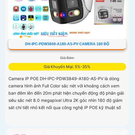
DH-IPC-PDW3849-A180-AS-PV CAMERA 180 ĐỘ
Giá Bán:
Giá Khuyến Mại: 5%-35%
Camera IP POE DH-IPC-PDW3849-A180-AS-PV là dòng
camera hình ảnh Full Color sắc nét với khoảng cách xem
ban đêm lên đến 20m phát hiện chuyển động độ phân giải
siêu sắc nét 8.0 megapixel Ultra 2K góc nhìn 180 độ giám
sát chi tiết nhỏ kết nối qua công nghệ IP POE kỹ thuật số