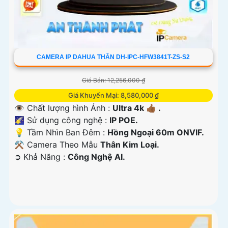
CAMERA IP DAHUA THÂN DH-IPC-HFW3841T-ZS-S2
Giá Bán: 12,256,000 ₫
Giá Khuyến Mại: 8,580,000 ₫
👁 Chất lượng hình Ảnh :
Ultra 4k 👍🏾 .
🌠 Sử dụng công nghệ :
IP POE.
💡 Tầm Nhìn Ban Đêm :
Hồng Ngoại 60m ONVIF.
⚒ Camera Theo Mẫu
Thân Kim Loại.
️➲ Khả Năng :
Công Nghệ AI.