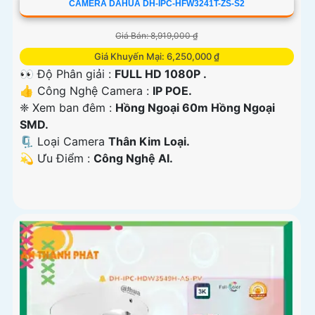
CAMERA DAHUA DH-IPC-HFW3241T-ZS-S2
Giá Bán: 8,919,000 ₫
Giá Khuyến Mại: 6,250,000 ₫
👀 Độ Phân giải :
FULL HD 1080P .
👍 Công Nghệ Camera :
IP POE.
❈ Xem ban đêm :
Hồng Ngoại 60m Hồng Ngoại
SMD.
🗜️ Loại Camera
Thân Kim Loại.
️💫 Ưu Điểm :
Công Nghệ AI.