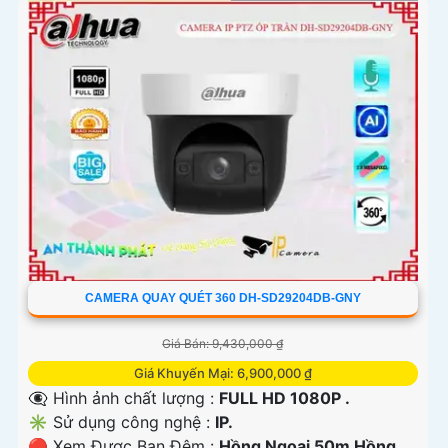
CAMERA QUAY QUÉT 360 DH-SD29204DB-GNY
Giá Bán: 9,430,000 ₫
Giá Khuyến Mại: 6,900,000 ₫
👁️‍🗨 Hình ảnh chất lượng :
FULL HD 1080P .
✳️ Sử dụng công nghệ :
IP.
🔴 Xem Được Ban Đêm :
Hồng Ngoại 50m Hồng