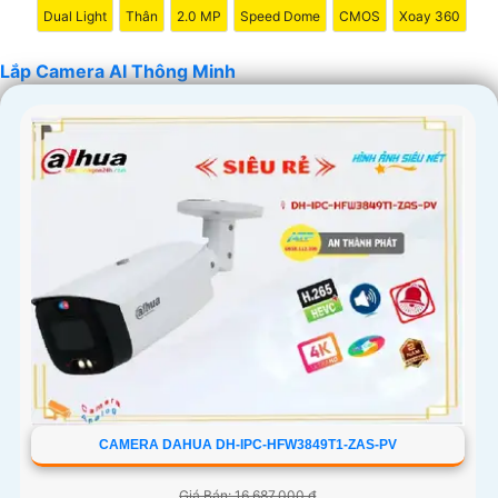
Dual Light
Thân
2.0 MP
Speed Dome
CMOS
Xoay 360
[Công ty TNHH TMDV và đầu ưt An Thành Phát]
Lắp Camera AI Thông Minh
'
CAMERA DAHUA DH-IPC-HFW3849T1-ZAS-PV
Giá Bán: 16,687,000 ₫