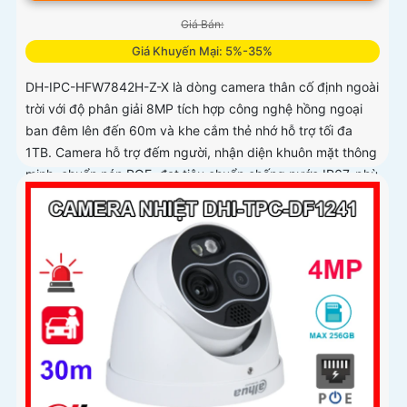
Giá Bán:
Giá Khuyến Mại: 5%-35%
DH-IPC-HFW7842H-Z-X là dòng camera thân cố định ngoài
trời với độ phân giải 8MP tích hợp công nghệ hồng ngoại
ban đêm lên đến 60m và khe cắm thẻ nhớ hỗ trợ tối đa
1TB. Camera hỗ trợ đếm người, nhận diện khuôn mặt thông
minh, chuẩn nén POE, đạt tiêu chuẩn chống nước IP67, phù
hợp cho các khu vực giám sát ngoài trời, hỗ trợ tính năng
quản lý chỗ đỗ xe hiệu quả cho các bãi giữ xe