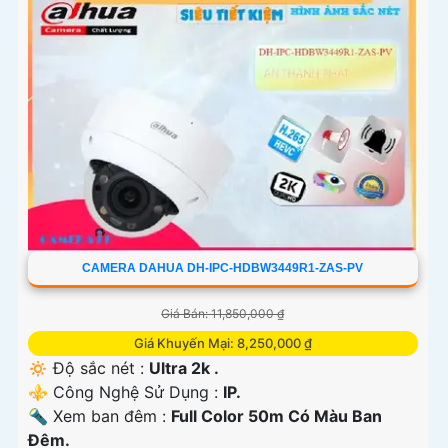
CAMERA DAHUA DH-IPC-HDBW3449R1-ZAS-PV
Giá Bán: 11,850,000 ₫
Giá Khuyến Mại: 8,250,000 ₫
🔅 Độ sắc nét :
Ultra 2k .
⚜️ Công Nghệ Sử Dụng :
IP.
🔦 Xem ban đêm :
Full Color 50m Có Màu Ban
Đêm.