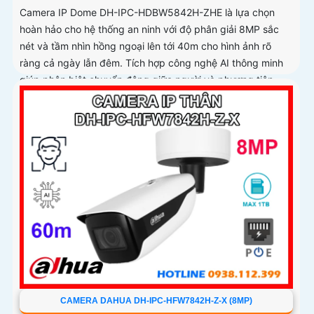
Camera IP Dome DH-IPC-HDBW5842H-ZHE là lựa chọn
hoàn hảo cho hệ thống an ninh với độ phân giải 8MP sắc
nét và tầm nhìn hồng ngoại lên tới 40m cho hình ảnh rõ
ràng cả ngày lẫn đêm. Tích hợp công nghệ AI thông minh
giúp phân biệt chuyển động giữa người và phương tiện,
hạn chế cảnh báo sai, đi kèm khe cắm thẻ nhớ 256GB lưu
trữ lâu dài, hỗ trợ POE tiện lợi và mức giá phải chăng
CAMERA DAHUA DH-IPC-HFW7842H-Z-X (8MP)