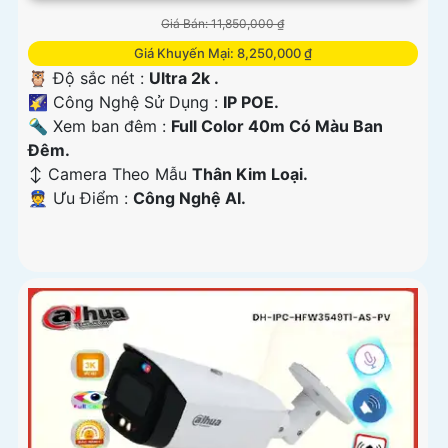
Giá Bán: 11,850,000 ₫
Giá Khuyến Mại: 8,250,000 ₫
🦉 Độ sắc nét :
Ultra 2k .
🌠 Công Nghệ Sử Dụng :
IP POE.
🔦 Xem ban đêm :
Full Color 40m Có Màu Ban
Đêm.
↕️ Camera Theo Mẫu
Thân Kim Loại.
️👮 Ưu Điểm :
Công Nghệ AI.