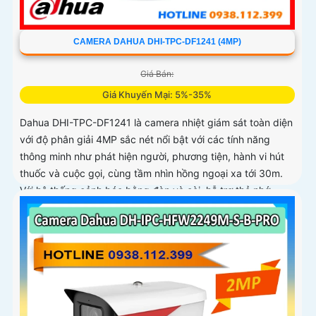
CAMERA DAHUA DHI-TPC-DF1241 (4MP)
Giá Bán:
Giá Khuyến Mại: 5%-35%
Dahua DHI-TPC-DF1241 là camera nhiệt giám sát toàn diện
với độ phân giải 4MP sắc nét nổi bật với các tính năng
thông minh như phát hiện người, phương tiện, hành vi hút
thuốc và cuộc gọi, cùng tầm nhìn hồng ngoại xa tới 30m.
Với hệ thống cảnh báo bằng đèn và còi, hỗ trợ thẻ nhớ
256GB và chuẩn kháng nước bụi IP67, camera là lựa chọn
lý tưởng cho các môi trường đòi hỏi an ninh nghiêm ngặt