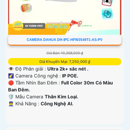
CAMERA DAHUA DH-IPC-HFW3549T1-AS-PV
Giá Bán: 10,358,000 ₫
Giá Khuyến Mại: 7,250,000 ₫
👁 Độ Phân giải :
Ultra 2k+ sắc nét .
🌠 Camera Công nghệ :
IP POE.
🔴 Tầm Nhìn Ban Đêm :
Full Color 30m Có Màu
Ban Đêm.
🛡 Mẫu Camera
Thân Kim Loại.
️👮 Khả Năng :
Công Nghệ AI.