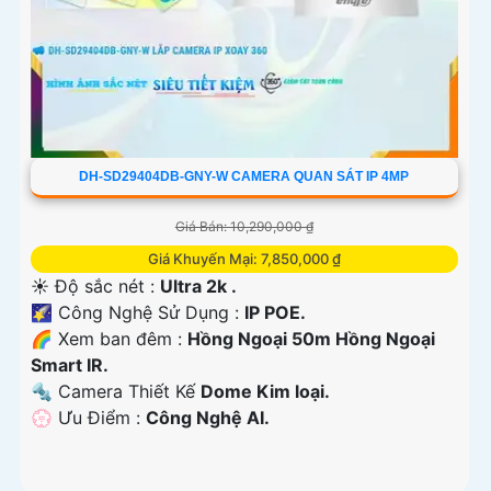
DH-SD29404DB-GNY-W CAMERA QUAN SÁT IP 4MP
Giá Bán: 10,290,000 ₫
Giá Khuyến Mại: 7,850,000 ₫
☀️ Độ sắc nét :
Ultra 2k .
🌠 Công Nghệ Sử Dụng :
IP POE.
🌈 Xem ban đêm :
Hồng Ngoại 50m Hồng Ngoại
Smart IR.
🔩 Camera Thiết Kế
Dome Kim loại.
️💮 Ưu Điểm :
Công Nghệ AI.