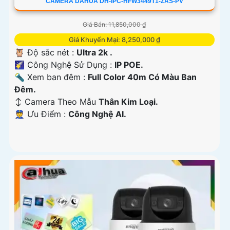
CAMERA DAHUA DH-IPC-HFW3449T1-ZAS-PV
Giá Bán: 11,850,000 ₫
Giá Khuyến Mại: 8,250,000 ₫
🦉 Độ sắc nét :
Ultra 2k .
🌠 Công Nghệ Sử Dụng :
IP POE.
🔦 Xem ban đêm :
Full Color 40m Có Màu Ban
Đêm.
↕️ Camera Theo Mẫu
Thân Kim Loại.
️👮 Ưu Điểm :
Công Nghệ AI.