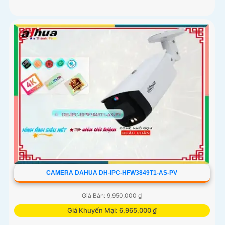
CAMERA DAHUA DH-IPC-HFW3849T1-AS-PV
Giá Bán: 9,950,000 ₫
Giá Khuyến Mại: 6,965,000 ₫