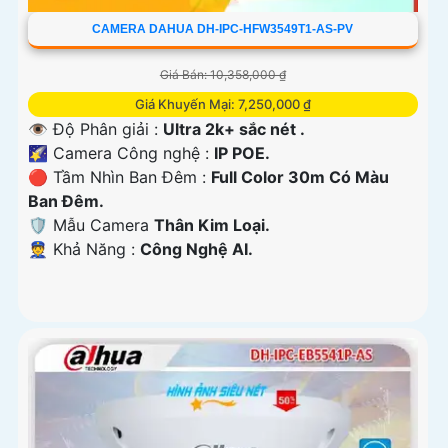
CAMERA DAHUA DH-IPC-HFW3549T1-AS-PV
Giá Bán: 10,358,000 ₫
Giá Khuyến Mại: 7,250,000 ₫
👁 Độ Phân giải :
Ultra 2k+ sắc nét .
🌠 Camera Công nghệ :
IP POE.
🔴 Tầm Nhìn Ban Đêm :
Full Color 30m Có Màu
Ban Đêm.
🛡 Mẫu Camera
Thân Kim Loại.
️👮 Khả Năng :
Công Nghệ AI.