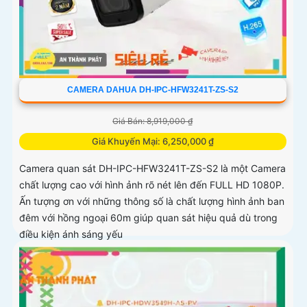
CAMERA DAHUA DH-IPC-HFW3241T-ZS-S2
Giá Bán: 8,919,000 ₫
Giá Khuyến Mại: 6,250,000 ₫
Camera quan sát DH-IPC-HFW3241T-ZS-S2 là một Camera
chất lượng cao với hình ảnh rõ nét lên đến FULL HD 1080P.
Ấn tượng ơn với những thông số là chất lượng hình ảnh ban
đêm với hồng ngoại 60m giúp quan sát hiệu quả dù trong
điều kiện ánh sáng yếu