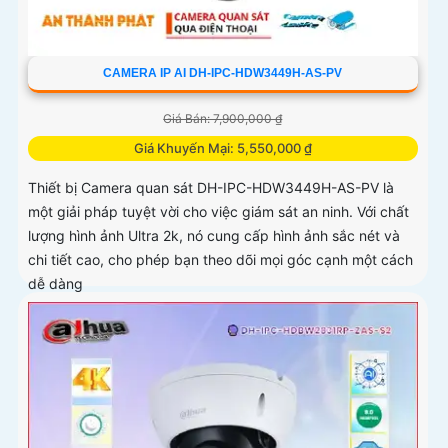
CAMERA IP AI DH-IPC-HDW3449H-AS-PV
Giá Bán: 7,900,000 ₫
Giá Khuyến Mại: 5,550,000 ₫
Thiết bị Camera quan sát DH-IPC-HDW3449H-AS-PV là
một giải pháp tuyệt vời cho việc giám sát an ninh. Với chất
lượng hình ảnh Ultra 2k, nó cung cấp hình ảnh sắc nét và
chi tiết cao, cho phép bạn theo dõi mọi góc cạnh một cách
dễ dàng