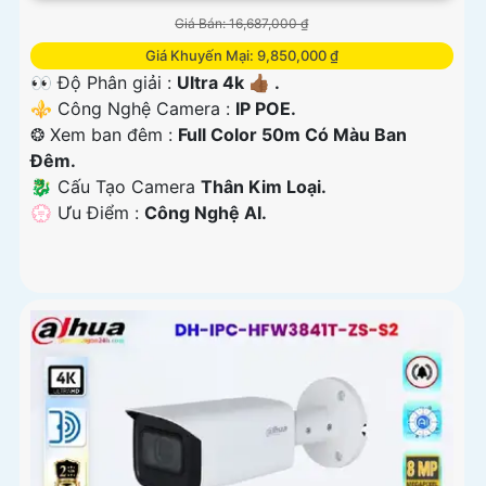
Giá Bán: 16,687,000 ₫
Giá Khuyến Mại: 9,850,000 ₫
👀 Độ Phân giải :
Ultra 4k 👍🏾 .
⚜️ Công Nghệ Camera :
IP POE.
❂ Xem ban đêm :
Full Color 50m Có Màu Ban
Đêm.
🐉️ Cấu Tạo Camera
Thân Kim Loại.
️💮 Ưu Điểm :
Công Nghệ AI.