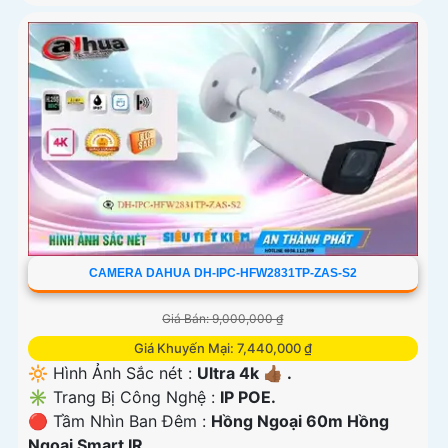
CAMERA DAHUA DH-IPC-HFW2831TP-ZAS-S2
Giá Bán: 9,000,000 ₫
Giá Khuyến Mại: 7,440,000 ₫
🔆 Hình Ảnh Sắc nét :
Ultra 4k 👍🏾 .
✳️ Trang Bị Công Nghệ :
IP POE.
🔴 Tầm Nhìn Ban Đêm :
Hồng Ngoại 60m Hồng
Ngoại Smart IR.