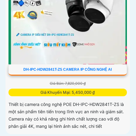
DH-IPC-HDW2841T-ZS CAMERA IP CÔNG NGHỆ AI
Giá Bán: 7,820,000 ₫
Giá Khuyến Mại: 5,450,000 ₫
Thiết bị camera công nghệ POE DH-IPC-HDW2841T-ZS là
một sản phẩm tiên tiến trong lĩnh vực an ninh và giám sát.
Camera này có khả năng ghi hình chất lượng cao với độ
phân giải 4K, mang lại hình ảnh sắc nét, chi tiết