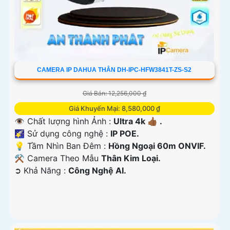
CAMERA IP DAHUA THÂN DH-IPC-HFW3841T-ZS-S2
Giá Bán: 12,256,000 ₫
Giá Khuyến Mại: 8,580,000 ₫
👁 Chất lượng hình Ảnh :
Ultra 4k 👍🏾 .
🌠 Sử dụng công nghệ :
IP POE.
💡 Tầm Nhìn Ban Đêm :
Hồng Ngoại 60m ONVIF.
⚒ Camera Theo Mẫu
Thân Kim Loại.
️➲ Khả Năng :
Công Nghệ AI.