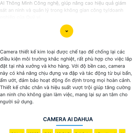
AI Thông Minh Công nghệ, giúp nâng cao hiệu quả giám
sát an ninh và quản lý trong không gian công ty/doanh
nghiệp của Quý vị.
**Ưu điểm nổi bật**:
🎞
1:
**AI Thông Minh**: Hệ thống Camera được tích hợp
công nghệ AI cung cấp khả năng phân tích hình ảnh, nhận
diện khuôn mặt, nhận biết chuyển động đột ngột và cảnh
Camera thiết kế kim loại được chế tạo để chống lại các
báo tự động. ✴️
2:
**Giám Sát Thời Gian Thực**: Quý vị
điều kiện môi trường khắc nghiệt, rất phù hợp cho việc lắp
có thể theo dõi và giám sát từ xa mọi hoạt động trong
đặt tại nhà xưởng và kho hàng. Với độ bền cao, camera
công ty/ngôi nhà 24/7 thông qua ứng dụng di động hoặc
này có khả năng chịu đựng va đập và tác động từ bụi bẩn,
máy tính cá nhân. ✪
3:
**Lưu Trữ An Toàn**: Dữ liệu hình
ẩm ướt, đảm bảo hoạt động ổn định trong mọi hoàn cảnh.
ảnh được lưu trữ an toàn và dễ dàng truy xuất khi cần
Thiết kế chắc chắn và hiệu suất vượt trội giúp tăng cường
thiết, giúp hỗ trợ điều tra và xác minh sự kiện. ✺
4:
**Tích
an ninh cho không gian làm việc, mang lại sự an tâm cho
hợp Hệ Thống**: Hệ thống Camera AI Thông Minh có thể
người sử dụng.
kết hợp với các thiết bị an ninh khác để tạo lập một hệ
thống an ninh hoàn chỉnh.
Chúng tôi rất hân hạnh được phục vụ và hợp tác cùng Quý
CAMERA AI DAHUA
vị.
Trân trọng,