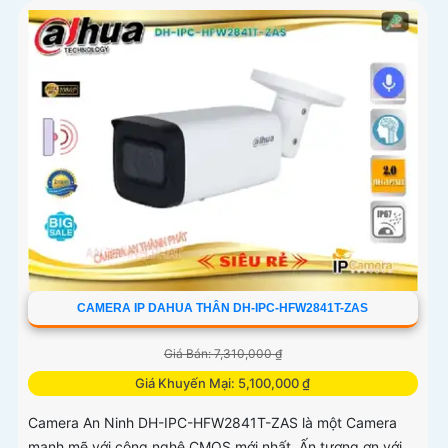
CAMERA IP DAHUA THÂN DH-IPC-HFW2841T-ZAS
Giá Bán: 7,310,000 ₫
Giá Khuyến Mại: 5,100,000 ₫
Camera An Ninh DH-IPC-HFW2841T-ZAS là một Camera
mạnh mẽ với công nghệ CMOS mới nhất. Ấn tượng ơn với