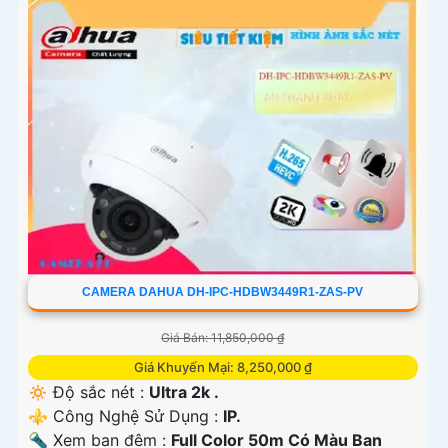
CAMERA DAHUA DH-IPC-HDBW3449R1-ZAS-PV
Giá Bán: 11,850,000 ₫
Giá Khuyến Mại: 8,250,000 ₫
🔅 Độ sắc nét :
Ultra 2k .
⚜️ Công Nghệ Sử Dụng :
IP.
🔦 Xem ban đêm :
Full Color 50m Có Màu Ban