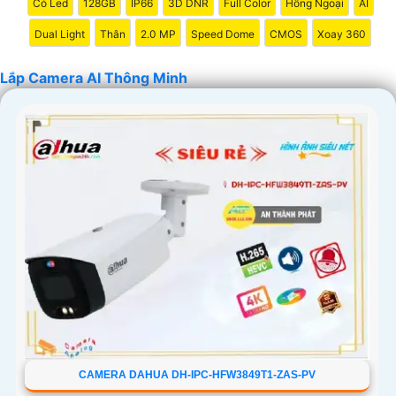
Có Led
128GB
IP66
3D DNR
Full Color
Hồng Ngoại
AI
[Công ty TNHH TMDV và đầu ưt An Thành Phát]
Dual Light
Thân
2.0 MP
Speed Dome
CMOS
Xoay 360
Lắp Camera AI Thông Minh
'
CAMERA DAHUA DH-IPC-HFW3849T1-ZAS-PV