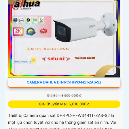
CAMERA DAHUA DH-IPC-HFW3441T-ZAS-S2
Giá Bán: 8,590,000 ₫
Giá Khuyến Mại: 6,010,000 ₫
Thiết bị Camera quan sát DH-IPC-HFW3441T-ZAS-S2 là
một lựa chọn tuyệt vời cho hệ thống giám sát an ninh. Với