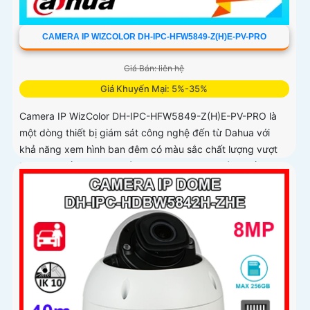
CAMERA IP WIZCOLOR DH-IPC-HFW5849-Z(H)E-PV-PRO
Giá Bán: liên hệ
Giá Khuyến Mại: 5%-35%
Camera IP WizColor DH-IPC-HFW5849-Z(H)E-PV-PRO là
một dòng thiết bị giám sát công nghệ đến từ Dahua với
khả năng xem hình ban đêm có màu sắc chất lượng vượt
trội. Với chất lượng hình ảnh siêu nét 4K nhờ cảm biến
CMOS 1/1