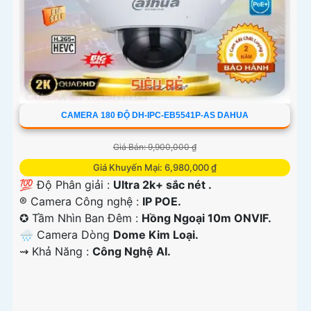
CAMERA 180 ĐỘ DH-IPC-EB5541P-AS DAHUA
Giá Bán: 9,900,000 ₫
Giá Khuyến Mại: 6,980,000 ₫
💯 Độ Phân giải :
Ultra 2k+ sắc nét .
®️ Camera Công nghệ :
IP POE.
✪ Tầm Nhìn Ban Đêm :
Hồng Ngoại 10m ONVIF.
🌧️ Camera Dòng
Dome Kim Loại.
️⇝ Khả Năng :
Công Nghệ AI.