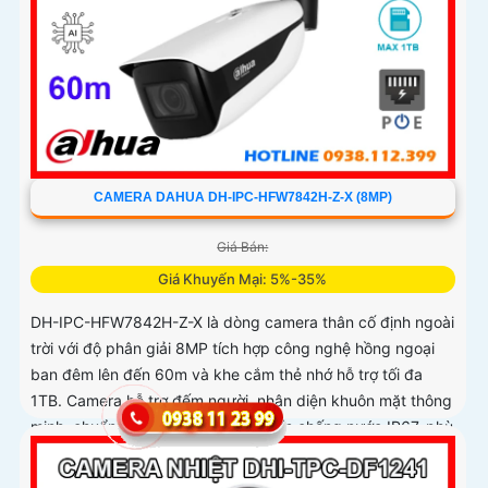
CAMERA DAHUA DH-IPC-HFW7842H-Z-X (8MP)
Giá Bán:
Giá Khuyến Mại: 5%-35%
DH-IPC-HFW7842H-Z-X là dòng camera thân cố định ngoài
trời với độ phân giải 8MP tích hợp công nghệ hồng ngoại
ban đêm lên đến 60m và khe cắm thẻ nhớ hỗ trợ tối đa
1TB. Camera hỗ trợ đếm người, nhận diện khuôn mặt thông
minh, chuẩn nén POE, đạt tiêu chuẩn chống nước IP67, phù
hợp cho các khu vực giám sát ngoài trời, hỗ trợ tính năng
quản lý chỗ đỗ xe hiệu quả cho các bãi giữ xe