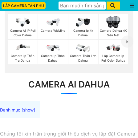
LẮP CAMERA TÂN PHÚ
Camera AI IP Full
Camera WizMind
Camera Ip 4k
Camera Dahua 4K
Color Dahua
Dahua
Siêu Nét
Camera Ip Thân
Camera Ip Thân
Camera Thân Lớn
Lắp Camera Ip
Trụ Dahua
Dahua
Dahua
Full Color Dahua
CAMERA AI DAHUA
Chúng tôi xin trân trọng giới thiệu dịch vụ lắp đặt Camera