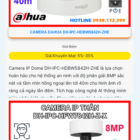
CAMERA DAHUA DH-IPC-HDBW5842H-ZHE
Giá Bán:
Giá Khuyến Mại: 5%-35%
Camera IP Dome DH-IPC-HDBW5842H-ZHE là lựa chọn
hoàn hảo cho hệ thống an ninh với độ phân giải 8MP sắc
nét và tầm nhìn hồng ngoại lên tới 40m cho hình ảnh rõ
ràng cả ngày lẫn đêm. Tích hợp công nghệ AI thông minh
giúp phân biệt chuyển động giữa người và phương tiện,
hạn chế cảnh báo sai, đi kèm khe cắm thẻ nhớ 256GB lưu
trữ lâu dài, hỗ trợ POE tiện lợi và mức giá phải chăng