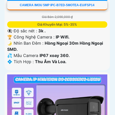
CAMERA IMOU 5MP IPC-B7ED-5MOTEA-EU/FSP14
Giá Bán: 2,090,000 ₫
Giá Khuyến Mại: 5%-35%
👁️‍🗨 Độ sắc nét :
3k .
🏆 Công Nghệ Camera :
IP Wifi.
🌛 Nhìn Ban Đêm :
Hồng Ngoại 30m Hồng Ngoại
SMD.
💦 Mẫu Camera
IP67 xoay 360.
️💠 Tích Hợp :
Thu Âm Và Loa.