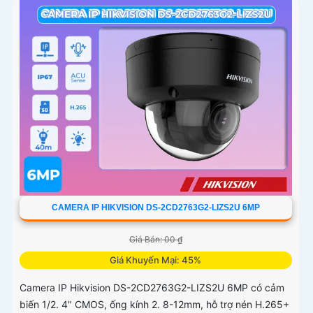
CAMERA IP HIKVISION DS-2CD2763G2-LIZS2U 6MP
Giá Bán: 00 ₫
Giá Khuyến Mại: 45%
Camera IP Hikvision DS-2CD2763G2-LIZS2U 6MP có cảm
biến 1/2. 4" CMOS, ống kính 2. 8-12mm, hỗ trợ nén H.265+