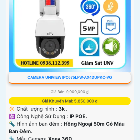
CAMERA UNIVIEW IPC675LFW-AX4DUPKC-VG
Giá Bán: 9,000,000 ₫
Giá Khuyến Mại: 5,850,000 ₫
🔅 Chất lượng hình :
3k .
⚛️ Công Nghệ Sử Dụng :
IP POE.
🔦 Hình ảnh ban đêm :
Hồng Ngoại 50m Có Màu
Ban Ðêm.
🔩 Mẫu Camera
Xoay 360.