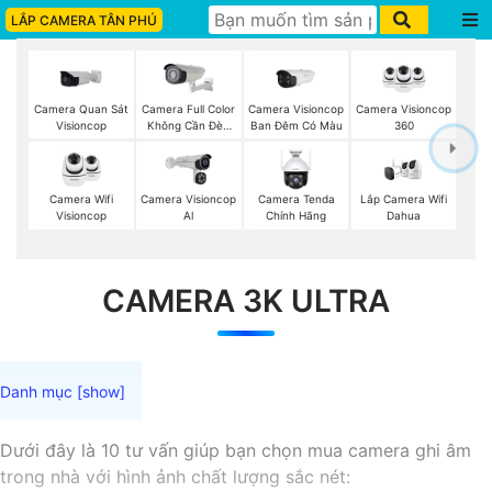
LẮP CAMERA TÂN PHÚ
Camera Quan Sát
Camera Full Color
Camera Visioncop
Camera Visioncop
Visioncop
Không Cần Đèn
Ban Đêm Có Màu
360
VisionCop
Camera Wifi
Camera Visioncop
Lắp Camera Wifi
Camera Tenda
Visioncop
Al
Dahua
Chính Hãng
CAMERA 3K ULTRA
Dưới đây là 10 tư vấn giúp bạn chọn mua camera ghi âm
trong nhà với hình ảnh chất lượng sắc nét: