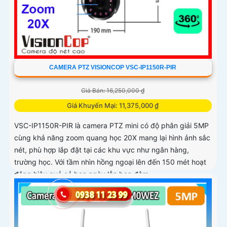
CAMERA PTZ VISIONCOP VSC-IP1150R-PIR
Giá Bán: 16,250,000 ₫
Giá Khuyến Mại: 11,375,000 ₫
VSC-IP1150R-PIR là camera PTZ mini có độ phân giải 5MP
cùng khả năng zoom quang học 20X mang lại hình ảnh sắc
nét, phù hợp lắp đặt tại các khu vực như ngân hàng,
trường học. Với tầm nhìn hồng ngoại lên đến 150 mét hoạt
động hiệu quả cả ban ngày lẫn ban đêm