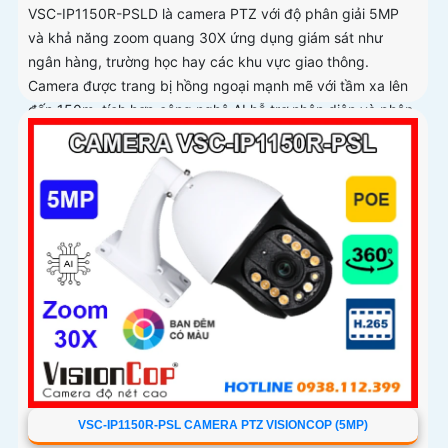
VSC-IP1150R-PSLD là camera PTZ với độ phân giải 5MP
và khả năng zoom quang 30X ứng dụng giám sát như
ngân hàng, trường học hay các khu vực giao thông.
Camera được trang bị hồng ngoại mạnh mẽ với tầm xa lên
đến 150m, tích hợp công nghệ AI hỗ trợ nhận diện và phân
tích hình ảnh chính xác
VSC-IP1150R-PSL CAMERA PTZ VISIONCOP (5MP)