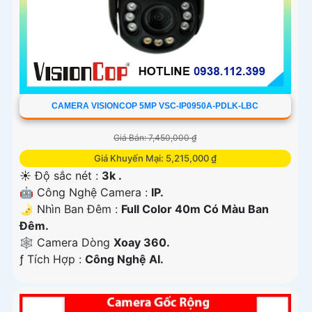
CAMERA VISIONCOP 5MP VSC-IP0950A-PDLK-LBC
Giá Bán: 7,450,000 ₫
Giá Khuyến Mại: 5,215,000 ₫
☀️ Độ sắc nét :
3k .
🤖️ Công Nghệ Camera :
IP.
🌛 Nhìn Ban Đêm :
Full Color 40m Có Màu Ban
Ðêm.
🕸️ Camera Dòng
Xoay 360.
️ƒ Tích Hợp :
Công Nghệ AI.