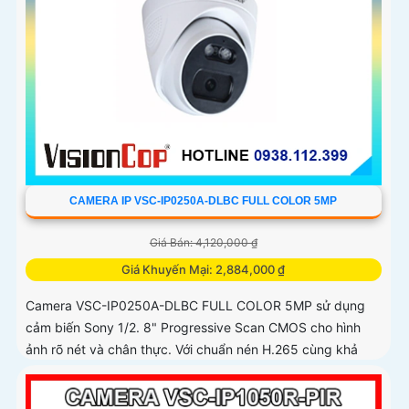
CAMERA IP VSC-IP0250A-DLBC FULL COLOR 5MP
Giá Bán: 4,120,000 ₫
Giá Khuyến Mại: 2,884,000 ₫
Camera VSC-IP0250A-DLBC FULL COLOR 5MP sử dụng
cảm biến Sony 1/2. 8" Progressive Scan CMOS cho hình
ảnh rõ nét và chân thực. Với chuẩn nén H.265 cùng khả
năng zoom quang 4X...