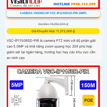
CAMERA VISIONCOP VSC-IP1150RSD-PIR (5MP)
Giá Bán: 16,250,000 ₫
Giá Khuyến Mại: 11,375,000 ₫
VSC-IP1150RSD-PIR là camera PTZ mini với độ phân giải
cao 5.0MP và khả năng zoom quang học 20X phù hợp
giám sát tại ngân hàng, trường học hay các khu vực cần
an ninh cao