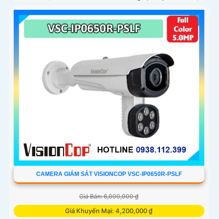
mà, tiết kiệm dung lượng lưu trữ
CAMERA GIÁM SÁT VISIONCOP VSC-IP0650R-PSLF
Giá Bán: 6,000,000 ₫
Giá Khuyến Mại: 4,200,000 ₫