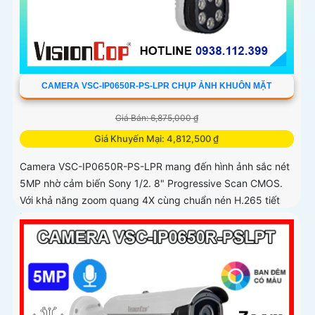
CAMERA VSC-IP0650R-PS-LPR CHỤP ẢNH KHUÔN MẶT
Giá Bán: 6,875,000 ₫
Giá Khuyến Mại: 4,812,500 ₫
Camera VSC-IP0650R-PS-LPR mang đến hình ảnh sắc nét
5MP nhờ cảm biến Sony 1/2. 8" Progressive Scan CMOS.
Với khả năng zoom quang 4X cùng chuẩn nén H.265 tiết
kiệm dung lượng...