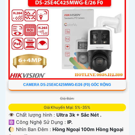
CAMERA DS-2SE4C425MWG-E/26 (F0) GÓC RỘNG
Giá Bán:
Giá Khuyến Mại: 5%-35%
👁 Chất lượng hình :
Ultra 3k + Sắc Nét .
⚛️ Công Nghệ Sử Dụng :
IP.
🌔 Nhìn Ban Đêm :
Hồng Ngoại 100m Hồng Ngoại