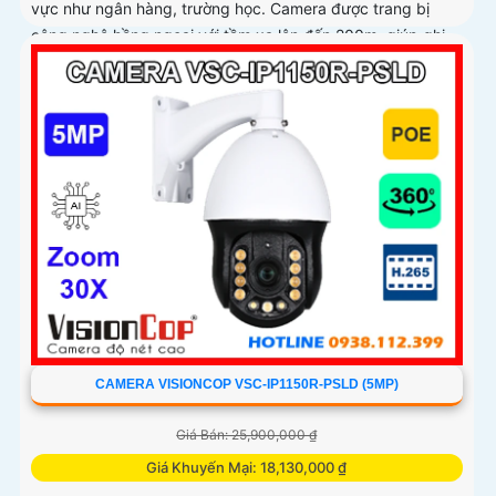
vực như ngân hàng, trường học. Camera được trang bị
công nghệ hồng ngoại với tầm xa lên đến 200m, giúp ghi
hình rõ nét cả ban ngày lẫn ban đêm
CAMERA VISIONCOP VSC-IP1150R-PSLD (5MP)
Giá Bán: 25,900,000 ₫
Giá Khuyến Mại: 18,130,000 ₫