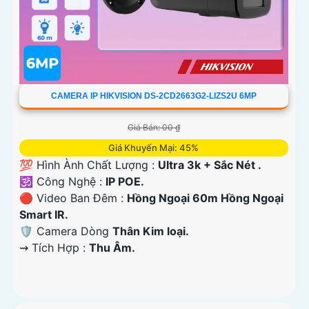
CAMERA IP HIKVISION DS-2CD2663G2-LIZS2U 6MP
Giá Bán: 00 ₫
Giá Khuyến Mại: 45%
💯 Hình Ành Chất Lượng :
Ultra 3k + Sắc Nét .
🕉️ Công Nghệ :
IP POE.
🔴 Video Ban Đêm :
Hồng Ngoại 60m Hồng Ngoại
Smart IR.
🛡 Camera Dòng
Thân Kim loại.
️⇝ Tích Hợp :
Thu Âm.