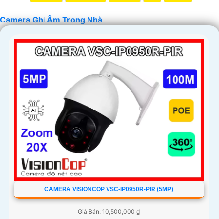
chắn hơn chất lượng sản phẩm và dịch vụ hỗ trợ sau bán
Camera Ghi Âm Trong Nhà
hàng tốt.
'
CAMERA VISIONCOP VSC-IP0950R-PIR (5MP)
Giá Bán: 10,500,000 ₫