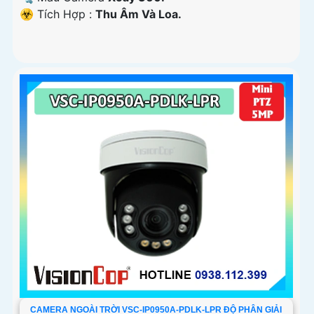
️☣️ Tích Hợp :
Thu Âm Và Loa.
CAMERA NGOÀI TRỜI VSC-IP0950A-PDLK-LPR ĐỘ PHÂN GIẢI