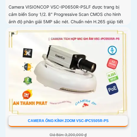
Camera VISIONCOP VSC-IP0650R-PSLF được trang bị
cảm biến Sony 1/2. 8" Progressive Scan CMOS cho hình
ảnh độ phân giải 5MP sắc nét. Chuẩn nén H.265 giúp tiết
kiệm băng thông và dung lượng lưu trữ
CAMERA ỐNG KÍNH ZOOM VSC-IPC5505R-PS
Giá Bán: 3,200,000 ₫