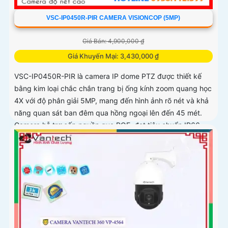
VSC-IP0450R-PIR CAMERA VISIONCOP (5MP)
Giá Bán: 4,900,000 ₫
Giá Khuyến Mại: 3,430,000 ₫
VSC-IP0450R-PIR là camera IP dome PTZ được thiết kế
bằng kim loại chắc chắn trang bị ống kính zoom quang học
4X với độ phân giải 5MP, mang đến hình ảnh rõ nét và khả
năng quan sát ban đêm qua hồng ngoại lên đến 45 mét.
Camera hỗ trợ cấp nguồn qua POE, đạt tiêu chuẩn IP66
chống nước, bụi và IK10 chống va đập, đảm bảo hoạt
động ổn định trong các điều kiện môi trường khắc nghiệt