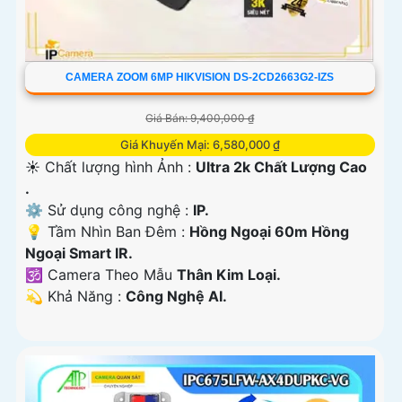
CAMERA ZOOM 6MP HIKVISION DS-2CD2663G2-IZS
Giá Bán: 9,400,000 ₫
Giá Khuyến Mại: 6,580,000 ₫
☀️ Chất lượng hình Ảnh :
Ultra 2k Chất Lượng Cao
.
⚙ Sử dụng công nghệ :
IP.
💡 Tầm Nhìn Ban Đêm :
Hồng Ngoại 60m Hồng
Ngoại Smart IR.
🕉️ Camera Theo Mẫu
Thân Kim Loại.
️💫 Khả Năng :
Công Nghệ AI.