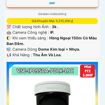
8MP
Giá Bán: 7,450,000 ₫
Giá Khuyến Mại: 5,215,000 ₫
💯 Chất lượng hình Ảnh :
3k .
🤖️ Camera Công nghệ :
IP.
🌔 Khi xem thiếu sáng :
Hồng Ngoại 150m Có Màu
Ban Ðêm.
🎼️ Camera Dòng
Dome Kim loại + Nhựa.
️📢 Khả Năng :
Thu Âm Và Loa.