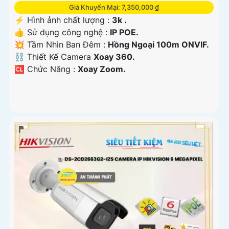
Giá Khuyến Mại: 7,350,000 ₫
️⚡ Hình ảnh chất lượng :
3k .
👍 Sử dụng công nghệ :
IP POE.
💥 Tầm Nhìn Ban Đêm :
Hồng Ngoại 100m ONVIF.
⛓ Thiết Kế Camera
Xoay 360.
️🆑 Chức Năng :
Xoay Zoom.