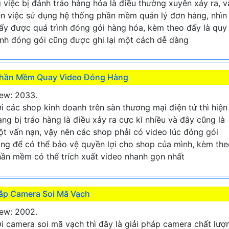
ì việc bị đánh tráo hàng hóa là điều thường xuyên xảy ra, v
n việc sử dụng hệ thống phần mềm quản lý đơn hàng, nhìn
ấy được quá trình đóng gói hàng hóa, kèm theo đấy là quy
ình đóng gói cũng được ghi lại một cách dễ dàng
hần Mềm Quay Video Đóng Hàng
ew: 2033.
i các shop kinh doanh trên sàn thương mại điện tử thì hiện
ạng bị tráo hàng là điều xảy ra cực kì nhiều và đây cũng là
t vấn nạn, vậy nên các shop phải có video lúc đóng gói
ng để có thể bảo vệ quyền lợi cho shop của mình, kèm the
ần mềm có thể trích xuất video nhanh gọn nhất
ắp Camera Soi Mã Vạch
ew: 2002.
i camera soi mã vạch thì đây là giải pháp camera chất lượ