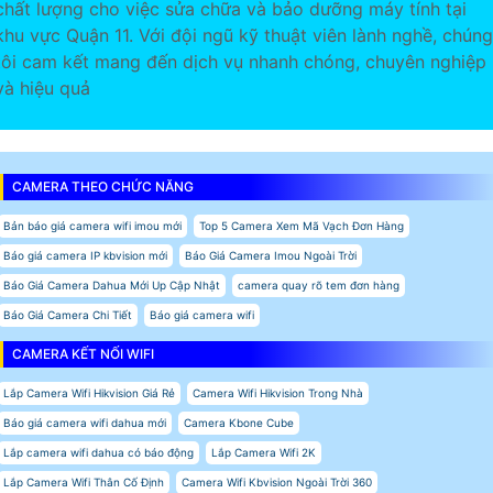
chất lượng cho việc sửa chữa và bảo dưỡng máy tính tại
khu vực Quận 11. Với đội ngũ kỹ thuật viên lành nghề, chúng
tôi cam kết mang đến dịch vụ nhanh chóng, chuyên nghiệp
và hiệu quả
CAMERA THEO CHỨC NĂNG
Bản báo giá camera wifi imou mới
Top 5 Camera Xem Mã Vạch Đơn Hàng
Báo giá camera IP kbvision mới
Báo Giá Camera Imou Ngoài Trời
Báo Giá Camera Dahua Mới Up Cập Nhật
camera quay rõ tem đơn hàng
Báo Giá Camera Chi Tiết
Báo giá camera wifi
CAMERA KẾT NỐI WIFI
Lắp Camera Wifi Hikvision Giá Rẻ
Camera Wifi Hikvision Trong Nhà
Báo giá camera wifi dahua mới
Camera Kbone Cube
Lắp camera wifi dahua có báo động
Lắp Camera Wifi 2K
Lắp Camera Wifi Thân Cố Định
Camera Wifi Kbvision Ngoài Trời 360