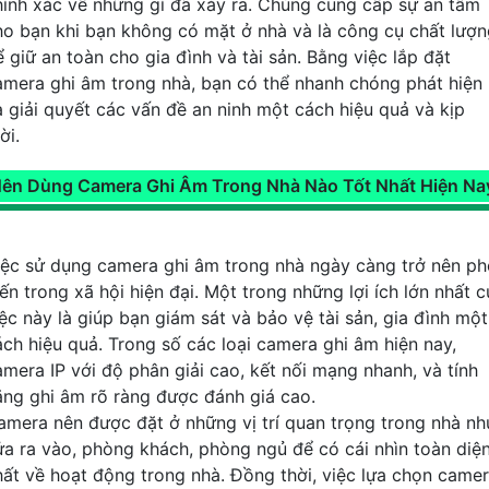
hính xác về những gì đã xảy ra. Chúng cung cấp sự an tâm
ho bạn khi bạn không có mặt ở nhà và là công cụ chất lượ
ể giữ an toàn cho gia đình và tài sản. Bằng việc lắp đặt
amera ghi âm trong nhà, bạn có thể nhanh chóng phát hiện
à giải quyết các vấn đề an ninh một cách hiệu quả và kịp
ời.
ên Dùng Camera Ghi Âm Trong Nhà Nào Tốt Nhất Hiện Na
iệc sử dụng camera ghi âm trong nhà ngày càng trở nên ph
ến trong xã hội hiện đại. Một trong những lợi ích lớn nhất 
iệc này là giúp bạn giám sát và bảo vệ tài sản, gia đình một
ách hiệu quả. Trong số các loại camera ghi âm hiện nay,
amera IP với độ phân giải cao, kết nối mạng nhanh, và tính
ăng ghi âm rõ ràng được đánh giá cao.
amera nên được đặt ở những vị trí quan trọng trong nhà nh
ửa ra vào, phòng khách, phòng ngủ để có cái nhìn toàn diệ
hất về hoạt động trong nhà. Đồng thời, việc lựa chọn came