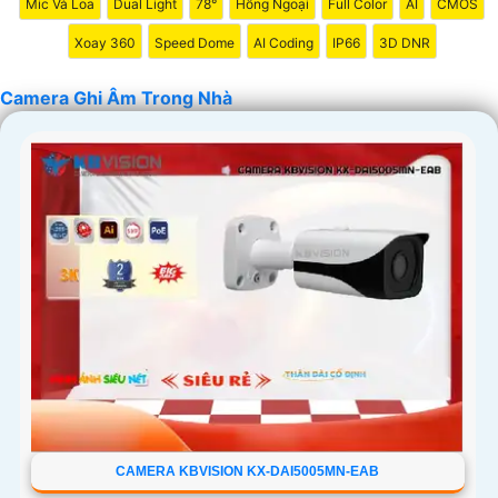
Mic Và Loa
Dual Light
78°
Hồng Ngoại
Full Color
AI
CMOS
chắn hơn chất lượng sản phẩm và dịch vụ hỗ trợ sau bán
Xoay 360
Speed Dome
AI Coding
IP66
3D DNR
hàng tốt.
Camera Ghi Âm Trong Nhà
'
CAMERA KBVISION KX-DAI5005MN-EAB