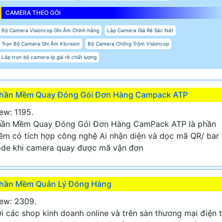
CAMERA THEO GÓI
Bộ Camera Visioncop Ghi Âm Chính hãng
Lắp Camera Giá Rẻ Sắc Nét
Trọn Bộ Camera Ghi Âm Kbvision
Bộ Camera Chống Trộm Visioncop
Lắp trọn bộ camera Ip giá rẻ chất lượng
hần Mềm Quay Đóng Gói Đơn Hàng Campack ATP
ew: 1195.
hần Mềm Quay Đóng Gói Đơn Hàng CamPack ATP là phần
m có tích hợp công nghệ Ai nhận diện và dọc mã QR/ bar
de khi camera quay được mã vận đơn
hần Mềm Quản Lý Đóng Hàng
ew: 2309.
i các shop kinh doanh online và trên sàn thương mại điện 