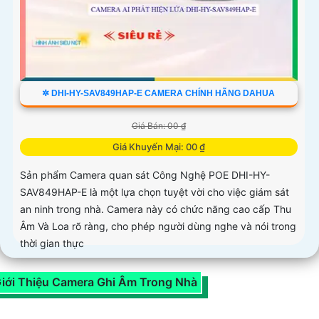
✲ DHI-HY-SAV849HAP-E CAMERA CHÍNH HÃNG DAHUA
Giá Bán: 00 ₫
Giá Khuyến Mại: 00 ₫
Sản phẩm Camera quan sát Công Nghệ POE DHI-HY-
SAV849HAP-E là một lựa chọn tuyệt vời cho việc giám sát
an ninh trong nhà. Camera này có chức năng cao cấp Thu
Âm Và Loa rõ ràng, cho phép người dùng nghe và nói trong
thời gian thực
iới Thiệu Camera Ghi Âm Trong Nhà