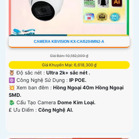
CAMERA KBVISION KX-CAI5204MN2-A
Giá Bán: 10,182,000 ₫
Giá Khuyến Mại: 6,618,300 ₫
🦉 Độ sắc nét :
Ultra 2k+ sắc nét .
⚛️ Công Nghệ Sử Dụng :
IP POE.
💥 Xem ban đêm :
Hồng Ngoại 40m Hồng Ngoại
SMD.
🐉️ Cấu Tạo Camera
Dome Kim Loại.
️₤ Ưu Điểm :
Công Nghệ AI.