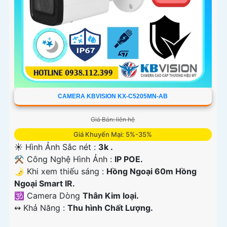
CAMERA KBVISION KX-C5205MN-AB
Giá Bán: liên hệ
Giá Khuyến Mại: 5%-35%
☀️ Hình Ảnh Sắc nét :
3k .
⚒ Công Nghệ Hình Ảnh :
IP POE.
🌛 Khi xem thiếu sáng :
Hồng Ngoại 60m Hồng
Ngoại Smart IR.
🕉️ Camera Dòng
Thân Kim loại.
️↭ Khả Năng :
Thu hình Chất Lượng.