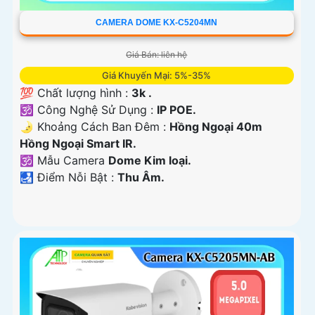
CAMERA DOME KX-C5204MN
Giá Bán: liên hệ
Giá Khuyến Mại: 5%-35%
💯 Chất lượng hình :
3k .
🕉️ Công Nghệ Sử Dụng :
IP POE.
🌛 Khoảng Cách Ban Đêm :
Hồng Ngoại 40m
Hồng Ngoại Smart IR.
🕉️ Mẫu Camera
Dome Kim loại.
️🛃 Điểm Nỗi Bật :
Thu Âm.