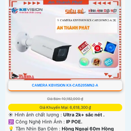
CAMERA KBVISION KX-CAI5205MN2-A
Giá Bán: 10,182,000 ₫
Giá Khuyến Mại: 6,618,300 ₫
☀️ Hình ảnh chất lượng :
Ultra 2k+ sắc nét .
🕉️ Công Nghệ Hình Ảnh :
IP POE.
💡 Tầm Nhìn Ban Đêm :
Hồng Ngoại 60m Hồng