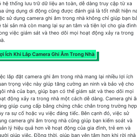
ó hệ thống lưu trữ dữ liệu an toàn, dễ dàng truy cập từ xa
ua ứng dụng di động cũng được đánh giá là tốt nhất hiện n
iệc sử dụng camera ghi âm trong nhà không chỉ giúp bạn b
ệ tài sản mà còn mang lại sự an tâm và tiện lợi cho gia đình
rong việc giám sát và theo dõi mọi hoạt động xảy ra trong
hà.
ợi Ích Khi Lắp Camera Ghi Âm Trong Nhà
iệc lắp đặt camera ghi âm trong nhà mang lại nhiều lợi ích
uan trọng việc này giúp tăng cường an ninh và bảo vệ cho
gôi nhà của bạn, giúp bạn có thể giám sát và theo dõi mọi
oạt động xảy ra trong nhà một cách dễ dàng. Camera ghi 
ũng giúp cung cấp bằng chứng chắc chắn trong trường hợp
ảy ra sự cố hoặc vụ việc đáng tiếc. Bên cạnh đó, việc sử
ụng camera ghi âm trong nhà cũng giúp bạn kiểm soát và
uản lý hiệu quả hơn về hoạt động của gia đình, trẻ em và
gười giúp việc. Đồng thời, giúp bạn yên tâm hơn khi rời nhà 