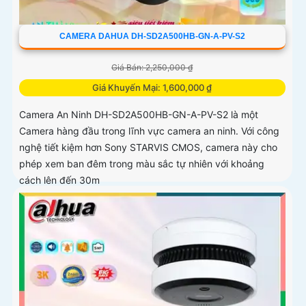
CAMERA DAHUA DH-SD2A500HB-GN-A-PV-S2
Giá Bán: 2,250,000 ₫
Giá Khuyến Mại: 1,600,000 ₫
Camera An Ninh DH-SD2A500HB-GN-A-PV-S2 là một
Camera hàng đầu trong lĩnh vực camera an ninh. Với công
nghệ tiết kiệm hơn Sony STARVIS CMOS, camera này cho
phép xem ban đêm trong màu sắc tự nhiên với khoảng
cách lên đến 30m