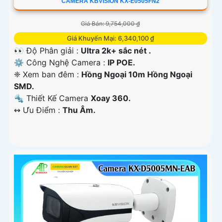
CAMERA KBVISION KX-E0505FN2
Giá Bán: 9,754,000 ₫
Giá Khuyến Mại: 6,340,100 ₫
👀 Độ Phân giải :
Ultra 2k+ sắc nét .
⚙ Công Nghệ Camera :
IP POE.
❈ Xem ban đêm :
Hồng Ngoại 10m Hồng Ngoại
SMD.
🔩 Thiết Kế Camera
Xoay 360.
️↭ Ưu Điểm :
Thu Âm.