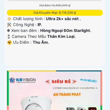
Giá Bán: 12,490,000 ₫
Giá Khuyến Mại: 8,118,500 ₫
🔅 Chất lượng hình :
Ultra 2k+ sắc nét .
⚒ Công Nghệ :
IP.
❃ Xem ban đêm :
Hồng Ngoại 60m Starlight.
↕️ Camera Theo Mẫu
Thân Kim Loại.
️☣️ Ưu Điểm :
Thu Âm.