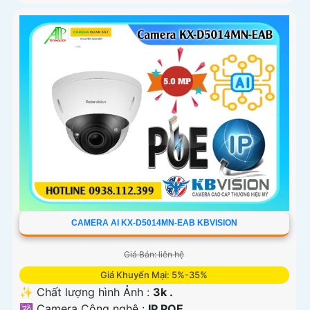
CAMERA AI KX-D5014MN-EAB KBVISION
Giá Bán: liên hệ
Giá Khuyến Mại: 5%-35%
✨ Chất lượng hình Ảnh :
3k .
🕉️ Camera Công nghệ :
IP POE.