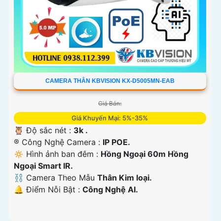
CAMERA THÂN KBVISION KX-D5005MN-EAB
Giá Bán:
Giá Khuyến Mại: 5%-35%
🦉 Độ sắc nét :
3k .
®️ Công Nghệ Camera :
IP POE.
🔅 Hình ảnh ban đêm :
Hồng Ngoại 60m Hồng
Ngoại Smart IR.
⛓ Camera Theo Mẫu
Thân Kim loại.
️🔔 Điểm Nỗi Bật :
Công Nghệ AI.