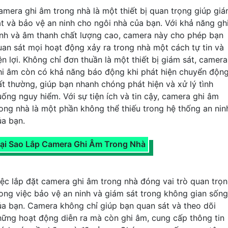
amera ghi âm trong nhà là một thiết bị quan trọng giúp gi
át và bảo vệ an ninh cho ngôi nhà của bạn. Với khả năng gh
ình và âm thanh chất lượng cao, camera này cho phép bạn
uan sát mọi hoạt động xảy ra trong nhà một cách tự tin và
ện lợi. Không chỉ đơn thuần là một thiết bị giám sát, camera
hi âm còn có khả năng báo động khi phát hiện chuyển độn
ất thường, giúp bạn nhanh chóng phát hiện và xử lý tình
uống nguy hiểm. Với sự tiện ích và tin cậy, camera ghi âm
rong nhà là một phần không thể thiếu trong hệ thống an nin
ủa bạn.
ại Sao Lắp Camera Ghi Âm Trong Nhà
iệc lắp đặt camera ghi âm trong nhà đóng vai trò quan trọ
rong việc bảo vệ an ninh và giám sát trong không gian sống
ủa bạn. Camera không chỉ giúp bạn quan sát và theo dõi
hững hoạt động diễn ra mà còn ghi âm, cung cấp thông tin