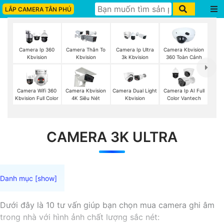
LẮP CAMERA TÂN PHÚ
Camera Ip 360
Camera Thân To
Camera Ip Ultra
Camera Kbvision
Kbvision
Kbvision
3k Kbvision
360 Toàn Cảnh
Camera Wifi 360
Camera Kbvision
Camera Dual Light
Camera Ip AI Full
Kbvision Full Color
4K Siêu Nét
Kbvision
Color Vantech
CAMERA 3K ULTRA
Dưới đây là 10 tư vấn giúp bạn chọn mua camera ghi âm
trong nhà với hình ảnh chất lượng sắc nét: