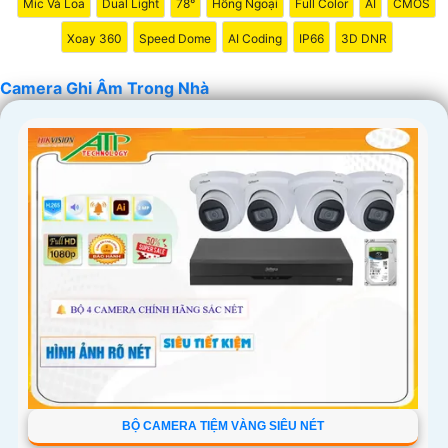
Mic Và Loa
Dual Light
78°
Hồng Ngoại
Full Color
AI
CMOS
chắn hơn chất lượng sản phẩm và dịch vụ hỗ trợ sau bán
Xoay 360
Speed Dome
AI Coding
IP66
3D DNR
hàng tốt.
Camera Ghi Âm Trong Nhà
'
BỘ CAMERA TIỆM VÀNG SIÊU NÉT