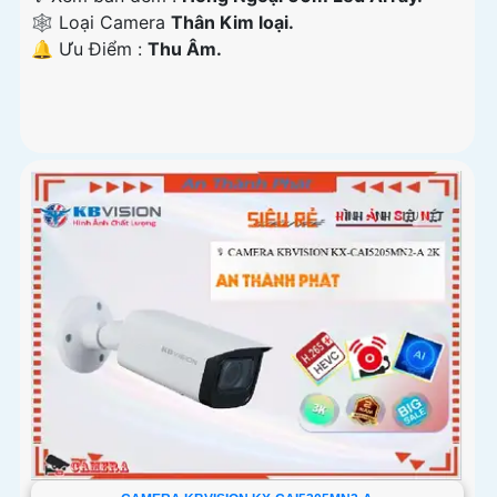
🕸️ Loại Camera
Thân Kim loại.
️🔔 Ưu Điểm :
Thu Âm.