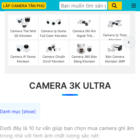
LẮP CAMERA TÂN PHÚ
Camera Thẻ Nhớ
Camera Ip Dome
Camera Ghi Âm
Camera Ip Than
SD Kbvision
Full Color Kbvision
Ngoài Trời
Kbvision
Kbvision
Camera IP Dome
Camera Chuẩn
Camera 360 Báo
Bán Camera
Kbviison
Onvif Kbvision
Động Kbvision
Kbvision 2MP
CAMERA 3K ULTRA
Dưới đây là 10 tư vấn giúp bạn chọn mua camera ghi âm
trong nhà với hình ảnh chất lượng sắc nét: