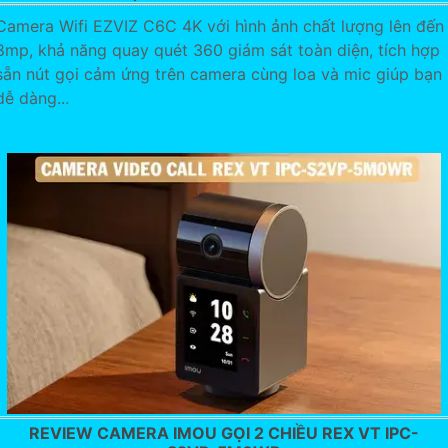
Camera Wifi EZVIZ C6C 4K với hình ảnh chất lượng lên đến
8mp, khả năng quay quét 360 giám sát toàn diện, tích hợp
sẵn nút gọi cảm ứng trên camera cùng loa và mic giúp bạn
dễ dàng...
REVIEW CAMERA IMOU GỌI 2 CHIỀU REX VT IPC-