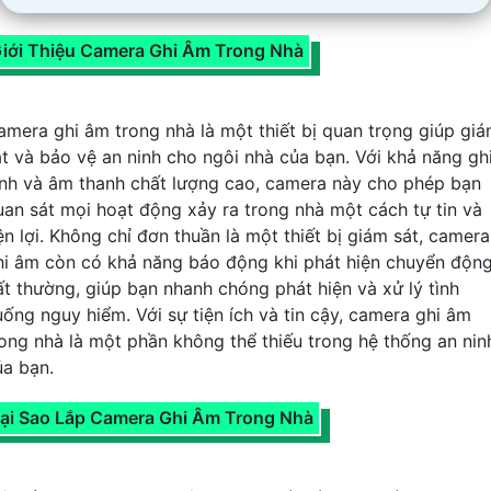
iới Thiệu Camera Ghi Âm Trong Nhà
amera ghi âm trong nhà là một thiết bị quan trọng giúp gi
át và bảo vệ an ninh cho ngôi nhà của bạn. Với khả năng gh
ình và âm thanh chất lượng cao, camera này cho phép bạn
uan sát mọi hoạt động xảy ra trong nhà một cách tự tin và
ện lợi. Không chỉ đơn thuần là một thiết bị giám sát, camera
hi âm còn có khả năng báo động khi phát hiện chuyển độn
ất thường, giúp bạn nhanh chóng phát hiện và xử lý tình
uống nguy hiểm. Với sự tiện ích và tin cậy, camera ghi âm
rong nhà là một phần không thể thiếu trong hệ thống an nin
ủa bạn.
ại Sao Lắp Camera Ghi Âm Trong Nhà