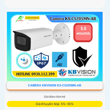
CAMERA KBVISION KX-C5205MN-AB
Giá Bán: liên hệ
Giá Khuyến Mại: 5%-35%