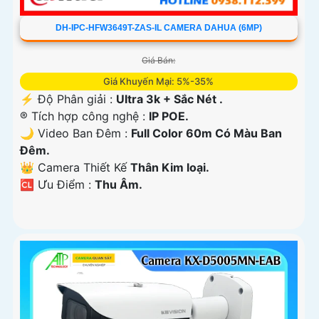
DH-IPC-HFW3649T-ZAS-IL CAMERA DAHUA (6MP)
Giá Bán:
Giá Khuyến Mại: 5%-35%
️⚡ Độ Phân giải :
Ultra 3k + Sắc Nét .
®️ Tích hợp công nghệ :
IP POE.
🌙 Video Ban Đêm :
Full Color 60m Có Màu Ban
Ðêm.
👑 Camera Thiết Kế
Thân Kim loại.
️🆑 Ưu Điểm :
Thu Âm.