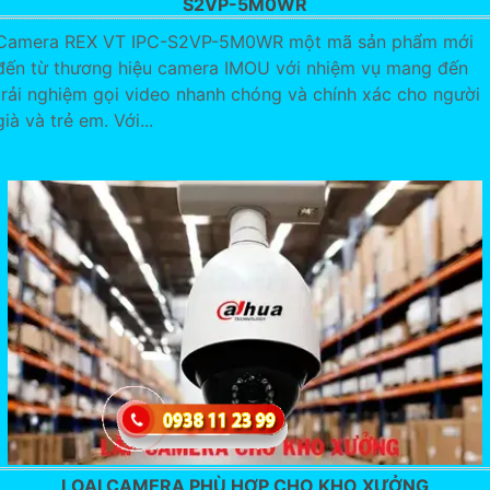
S2VP-5M0WR
Camera REX VT IPC-S2VP-5M0WR một mã sản phẩm mới
đến từ thương hiệu camera IMOU với nhiệm vụ mang đến
trải nghiệm gọi video nhanh chóng và chính xác cho người
già và trẻ em. Với...
LOẠI CAMERA PHÙ HỢP CHO KHO XƯỞNG