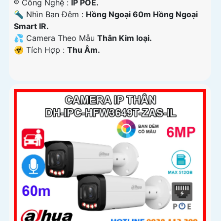
®️ Công Nghệ :
IP POE.
🔦 Nhìn Ban Đêm :
Hồng Ngoại 60m Hồng Ngoại
Smart IR.
💦 Camera Theo Mẫu
Thân Kim loại.
️☣️ Tích Hợp :
Thu Âm.