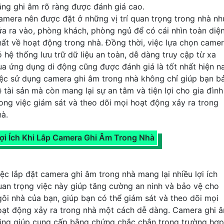
ăng ghi âm rõ ràng được đánh giá cao.
amera nên được đặt ở những vị trí quan trọng trong nhà nh
ửa ra vào, phòng khách, phòng ngủ để có cái nhìn toàn diệ
hất về hoạt động trong nhà. Đồng thời, việc lựa chọn came
ó hệ thống lưu trữ dữ liệu an toàn, dễ dàng truy cập từ xa
ua ứng dụng di động cũng được đánh giá là tốt nhất hiện n
iệc sử dụng camera ghi âm trong nhà không chỉ giúp bạn b
ệ tài sản mà còn mang lại sự an tâm và tiện lợi cho gia đình
rong việc giám sát và theo dõi mọi hoạt động xảy ra trong
hà.
ợi Ích Khi Lắp Camera Ghi Âm Trong Nhà
iệc lắp đặt camera ghi âm trong nhà mang lại nhiều lợi ích
uan trọng việc này giúp tăng cường an ninh và bảo vệ cho
gôi nhà của bạn, giúp bạn có thể giám sát và theo dõi mọi
oạt động xảy ra trong nhà một cách dễ dàng. Camera ghi 
ũng giúp cung cấp bằng chứng chắc chắn trong trường hợp