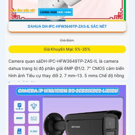
DAHUA DH-IPC-HFW3649TP-ZAS-IL SẮC NÉT
Giá Bán:
Giá Khuyến Mại: 5%-35%
Camera quan sáDH-IPC-HFW3649TP-ZAS-IL là camera
dahua trang bị độ phân giải 6MP @1/2. 7" CMOS cảm biến
hình ảnh Tiêu cự thay đổi 2. 7 mm–13. 5 mms Chế độ hồng
ngoại và led trợ...