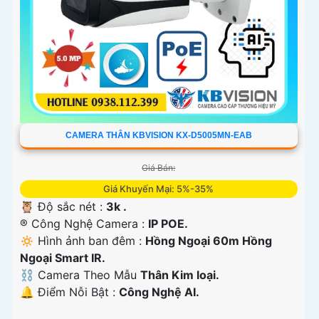
CAMERA THÂN KBVISION KX-D5005MN-EAB
Giá Bán:
Giá Khuyến Mại: 5%-35%
🦉 Độ sắc nét :
3k .
®️ Công Nghệ Camera :
IP POE.
🔅 Hình ảnh ban đêm :
Hồng Ngoại 60m Hồng
Ngoại Smart IR.
⛓ Camera Theo Mẫu
Thân Kim loại.
️🔔 Điểm Nỗi Bật :
Công Nghệ AI.