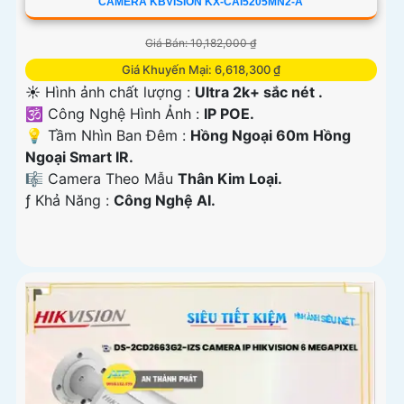
CAMERA KBVISION KX-CAI5205MN2-A
Giá Bán: 10,182,000 ₫
Giá Khuyến Mại: 6,618,300 ₫
☀️ Hình ảnh chất lượng :
Ultra 2k+ sắc nét .
🕉️ Công Nghệ Hình Ảnh :
IP POE.
💡 Tầm Nhìn Ban Đêm :
Hồng Ngoại 60m Hồng
Ngoại Smart IR.
🎼️ Camera Theo Mẫu
Thân Kim Loại.
️ƒ Khả Năng :
Công Nghệ AI.