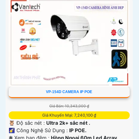
VP-154D CAMERA IP POE
Giá Bán: 10,343,000 ₫
Giá Khuyến Mại: 7,240,100 ₫
🦉 Độ sắc nét :
Ultra 2k+ sắc nét .
🌠 Công Nghệ Sử Dụng :
IP POE.
❃ Xem ban đêm :
Hồng Ngoại 60m Led Array.