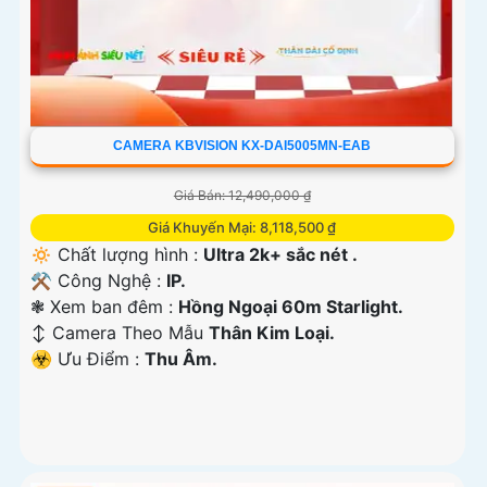
CAMERA KBVISION KX-DAI5005MN-EAB
Giá Bán: 12,490,000 ₫
Giá Khuyến Mại: 8,118,500 ₫
🔅 Chất lượng hình :
Ultra 2k+ sắc nét .
⚒ Công Nghệ :
IP.
❃ Xem ban đêm :
Hồng Ngoại 60m Starlight.
↕️ Camera Theo Mẫu
Thân Kim Loại.
️☣️ Ưu Điểm :
Thu Âm.