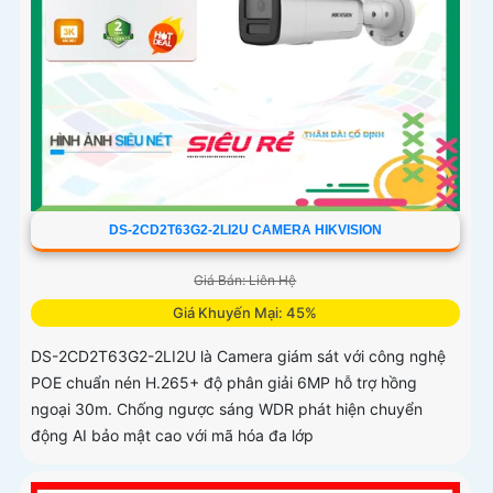
DS-2CD2T63G2-2LI2U CAMERA HIKVISION
Giá Bán: Liên Hệ
Giá Khuyến Mại: 45%
DS-2CD2T63G2-2LI2U là Camera giám sát với công nghệ
POE chuẩn nén H.265+ độ phân giải 6MP hỗ trợ hồng
ngoại 30m. Chống ngược sáng WDR phát hiện chuyển
động AI bảo mật cao với mã hóa đa lớp