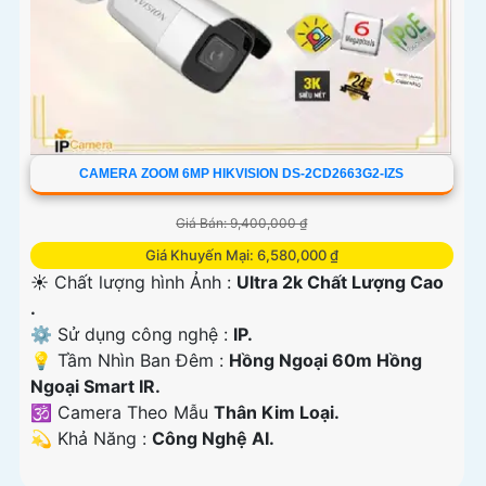
CAMERA ZOOM 6MP HIKVISION DS-2CD2663G2-IZS
Giá Bán: 9,400,000 ₫
Giá Khuyến Mại: 6,580,000 ₫
☀️ Chất lượng hình Ảnh :
Ultra 2k Chất Lượng Cao
.
⚙ Sử dụng công nghệ :
IP.
💡 Tầm Nhìn Ban Đêm :
Hồng Ngoại 60m Hồng
Ngoại Smart IR.
🕉️ Camera Theo Mẫu
Thân Kim Loại.
️💫 Khả Năng :
Công Nghệ AI.