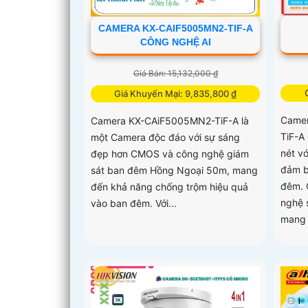
CAMERA KX-CAIF5005MN2-TIF-A
CÔNG NGHỆ AI
Giá Bán: 15,132,000 ₫
Giá Khuyến Mại: 9,835,800 ₫
Camer
Camera KX-CAiF5005MN2-TiF-A là
TiF-A
một Camera độc đáo với sự sáng
nét v
đẹp hơn CMOS và công nghệ giám
đảm b
sát ban đêm Hồng Ngoại 50m, mang
đêm. 
đến khả năng chống trộm hiệu quả
nghệ s
vào ban đêm. Với...
mang 