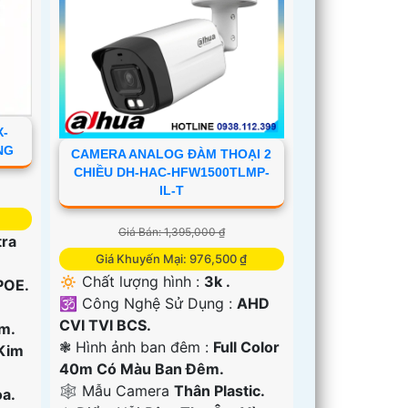
X-
NG
CAMERA ANALOG ĐÀM THOẠI 2
CHIỀU DH-HAC-HFW1500TLMP-
IL-T
Giá Bán: 1,395,000 ₫
tra
Giá Khuyến Mại: 976,500 ₫
🔅 Chất lượng hình :
3k .
POE.
🕉️ Công Nghệ Sử Dụng :
AHD
CVI TVI BCS.
m.
❃ Hình ảnh ban đêm :
Full Color
Kim
40m Có Màu Ban Ðêm.
🕸️ Mẫu Camera
Thân Plastic.
a.