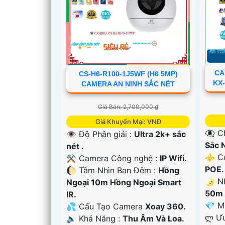
CA
CS-H6-R100-1J5WF (H6 5MP)
KX-
CAMERA AN NINH SẮC NÉT
Giá Bán: 2,700,000 ₫
Giá Khuyến Mại: VNĐ
👁️‍
👁 Độ Phân giải :
Ultra 2k+ sắc
Sắc N
nét .
⚜️ C
⚒ Camera Công nghệ :
IP Wifi.
POE.
🌔 Tầm Nhìn Ban Đêm :
Hồng
🌛 N
Ngoại 10m Hồng Ngoại Smart
50m 
IR.
'
💎 M
💦 Cấu Tạo Camera
Xoay 360.
️ლ Ư
️🔈 Khả Năng :
Thu Âm Và Loa.