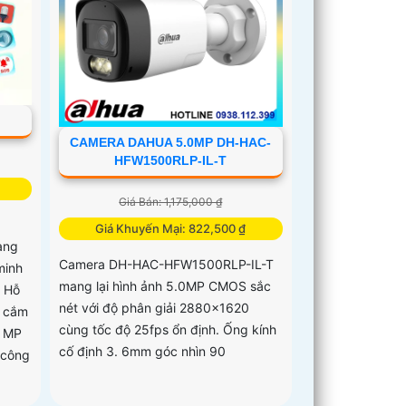
CAMERA DAHUA 5.0MP DH-HAC-
HFW1500RLP-IL-T
Giá Bán: 1,175,000 ₫
Giá Khuyến Mại: 822,500 ₫
ạng
Camera DH-HAC-HFW1500RLP-IL-T
minh
mang lại hình ảnh 5.0MP CMOS sắc
t Hỗ
nét với độ phân giải 2880×1620
e cắm
cùng tốc độ 25fps ổn định. Ống kính
0 MP
cố định 3. 6mm góc nhìn 90
 công