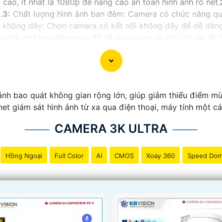
cao, ít nhất là 1080p để nâng cao an toàn hình ảnh rõ nét.
.
3:
Chất lượng hình ảnh ban đêm: Camera có chức năng qu
 không dây: Chọn camera có kết nối không dây để dễ dàng
rên thẻ nhớ hay đám mây để dễ dàng xem lại khi cần.⋙
6:
C
một cách linh hoạt.🤵
7:
Ứng dụng di động: Chọn camera có
ộ báo động: Camera có chế độ báo động sẽ gửi cảnh báo c
 tích hợp microphone và loa giúp bạn nghe và nói lại với 
n hơn chất lượng sản phẩm và dịch vụ hỗ trợ sau bán hàng 
ảnh bao quát không gian rộng lớn, giúp giảm thiểu điểm m
et giám sát hình ảnh từ xa qua điện thoại, máy tính một c
CAMERA 3K ULTRA
Hồng Ngoại
Full Color
AI
CMOS
Xoay 360
Speed Do