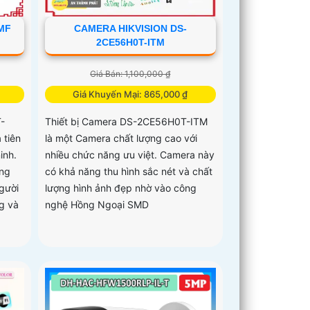
MF
CAMERA HIKVISION DS-
2CE56H0T-ITM
Giá Bán: 1,100,000 ₫
Giá Khuyến Mại: 865,000 ₫
-
Thiết bị Camera DS-2CE56H0T-ITM
 tiên
là một Camera chất lượng cao với
inh.
nhiều chức năng ưu việt. Camera này
ợng
có khả năng thu hình sắc nét và chất
gười
lượng hình ảnh đẹp nhờ vào công
g và
nghệ Hồng Ngoại SMD