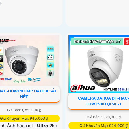
.
HAC-HDW1500MP DAHUA SẮC
NÉT
CAMERA DAHUA DH-HAC
HDW1500TQP-IL-T
Giá Bán: 1,350,000 ₫
Giá Bán: 1,320,000 ₫
Giá Khuyến Mại: 945,000 ₫
ình Ảnh Sắc nét :
Ultra 2k+
Giá Khuyến Mại: 924,000 ₫