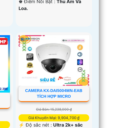
️♚ Điểm Nỗi Bật :
Thu Âm Và
Loa.
CAMERA KX-DAI5004MN-EAB
TÍCH HỢP MICRO
-
Giá Bán: 15,238,000 ₫
Giá Khuyến Mại: 9,904,700 ₫
️⚡ Độ sắc nét :
Ultra 2k+ sắc