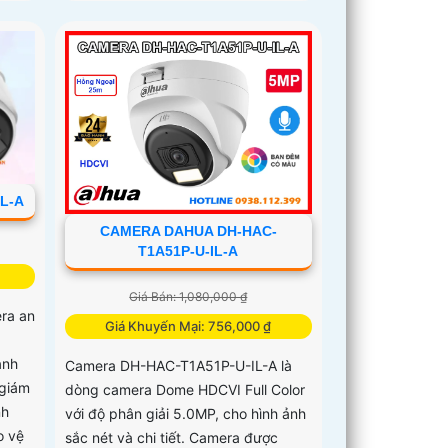
L-A
CAMERA DAHUA DH-HAC-
T1A51P-U-IL-A
Giá Bán: 1,080,000 ₫
ra an
Giá Khuyến Mại: 756,000 ₫
ảnh
Camera DH-HAC-T1A51P-U-IL-A là
 giám
dòng camera Dome HDCVI Full Color
nh
với độ phân giải 5.0MP, cho hình ảnh
o vệ
sắc nét và chi tiết. Camera được