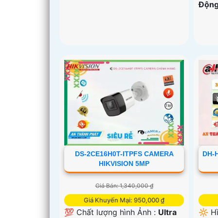
Động
DS-2CE16H0T-ITPFS CAMERA
DH-
HIKVISION 5MP
Giá Bán: 1,340,000 ₫
Giá Khuyến Mại: 950,000 ₫
💯 Chất lượng hình Ảnh :
Ultra
🔆 H