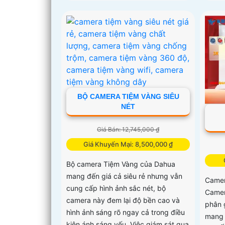
BỘ CAMERA TIỆM VÀNG SIÊU
NÉT
Giá Bán: 12,745,000 ₫
Giá Khuyến Mại: 8,500,000 ₫
Bộ camera Tiệm Vàng của Dahua
mang đến giá cả siêu rẻ nhưng vẫn
Camer
cung cấp hình ảnh sắc nét, bộ
Camer
camera này đem lại độ bền cao và
phân g
hình ảnh sáng rõ ngay cả trong điều
mang 
kiện ánh sáng yếu. Việc giám sát qua