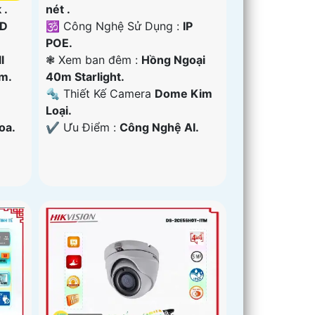
nét .
 .
🕉️ Công Nghệ Sử Dụng :
IP
D
POE.
❃ Xem ban đêm :
Hồng Ngoại
l
40m Starlight.
m.
🔩 Thiết Kế Camera
Dome Kim
Loại.
️✔️ Ưu Điểm :
Công Nghệ AI.
oa.