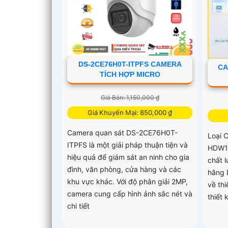
DS-2CE76H0T-ITPFS CAMERA
CA
TÍCH HỢP MICRO
Giá Bán: 1,150,000 ₫
Giá Khuyến Mại: 850,000 ₫
Camera quan sát DS-2CE76H0T-
Loại 
ITPFS là một giải pháp thuận tiện và
HDW1
hiệu quả để giám sát an ninh cho gia
chất 
đình, văn phòng, cửa hàng và các
hãng 
khu vực khác. Với độ phân giải 2MP,
về th
camera cung cấp hình ảnh sắc nét và
thiết 
chi tiết