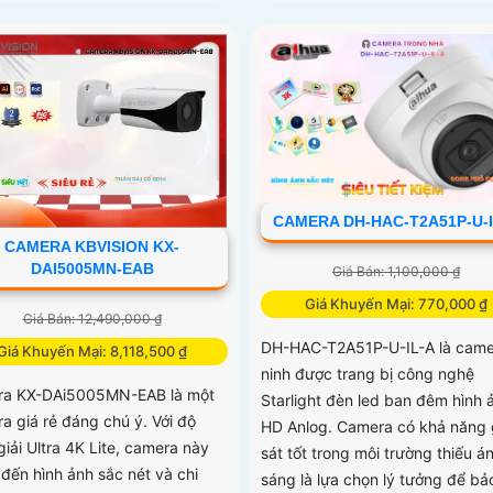
CAMERA DH-HAC-T2A51P-U-I
CAMERA KBVISION KX-
DAI5005MN-EAB
Giá Bán: 1,100,000 ₫
Giá Khuyến Mại: 770,000 ₫
Giá Bán: 12,490,000 ₫
DH-HAC-T2A51P-U-IL-A là came
Giá Khuyến Mại: 8,118,500 ₫
ninh được trang bị công nghệ
a KX-DAi5005MN-EAB là một
Starlight đèn led ban đêm hình 
a giá rẻ đáng chú ý. Với độ
HD Anlog. Camera có khả năng
iải Ultra 4K Lite, camera này
sát tốt trong môi trường thiếu á
đến hình ảnh sắc nét và chi
sáng là lựa chọn lý tưởng để bả