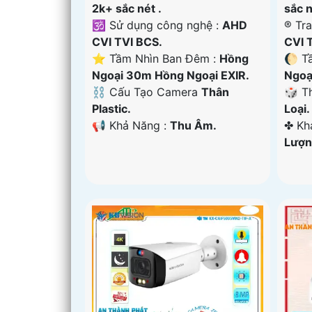
2k+ sắc nét .
sắc n
🕉️ Sử dụng công nghệ :
AHD
®️ T
CVI TVI BCS.
CVI 
⭐ Tầm Nhìn Ban Đêm :
Hồng
🌔 T
Ngoại 30m Hồng Ngoại EXIR.
Ngoạ
⛓ Cấu Tạo Camera
Thân
🎲 T
Plastic.
Loại.
️📢 Khả Năng :
Thu Âm.
️✤ K
Lượn