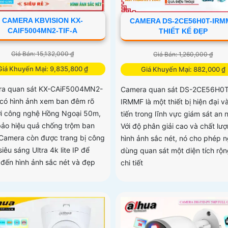
CAMERA KBVISION KX-
CAMERA DS-2CE56H0T-IRM
CAIF5004MN2-TIF-A
THIẾT KẾ ĐẸP
Giá Bán: 15,132,000 ₫
Giá Bán: 1,260,000 ₫
Giá Khuyến Mại: 9,835,800 ₫
Giá Khuyến Mại: 882,000 ₫
a quan sát KX-CAiF5004MN2-
Camera quan sát DS-2CE56H0T
 có hình ảnh xem ban đêm rõ
IRMMF là một thiết bị hiện đại và
ới công nghệ Hồng Ngoại 50m,
tiến trong lĩnh vực giám sát an n
ảo hiệu quả chống trộm ban
Với độ phân giải cao và chất lư
Camera còn được trang bị công
hình ảnh sắc nét, nó cho phép n
iêu sáng Ultra 4k lite IP để
dùng quan sát một diện tích rộn
đến hình ảnh sắc nét và đẹp
chi tiết