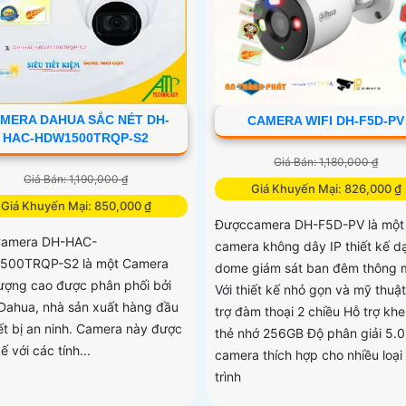
MERA DAHUA SẮC NÉT DH-
CAMERA WIFI DH-F5D-PV
HAC-HDW1500TRQP-S2
Giá Bán: 1,180,000 ₫
Giá Bán: 1,190,000 ₫
Giá Khuyến Mại: 826,000 ₫
Giá Khuyến Mại: 850,000 ₫
Đượccamera DH-F5D-PV là một
Camera DH-HAC-
camera không dây IP thiết kế d
500TRQP-S2 là một Camera
dome giám sát ban đêm thông 
lượng cao được phân phối bởi
Với thiết kế nhỏ gọn và mỹ thuậ
Dahua, nhà sản xuất hàng đầu
trợ đàm thoại 2 chiều Hỗ trợ kh
iết bị an ninh. Camera này được
thẻ nhớ 256GB Độ phân giải 5.
kế với các tính...
camera thích hợp cho nhiều loại
trình