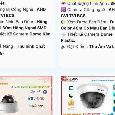
ét .
👁 Chất lượng hình Ảnh :
3k
rang Bị Công Nghệ :
AHD
🕉️ Camera Công nghệ :
AH
TVI BCS.
CVI TVI BCS.
ầm Nhìn Ban Đêm :
Hồng
🌔 Xem Được Ban Đêm :
Ful
i 30m Hồng Ngoại SMD.
Color 40m Có Màu Ban Ðê
hiết Kế Camera
Dome Kim
🌧️ Thiết Kế Camera
Dome
Plastic.
hả Năng :
Thu hình Chất
️🔈 Đặt Điểm :
Thu Âm Và L
g.