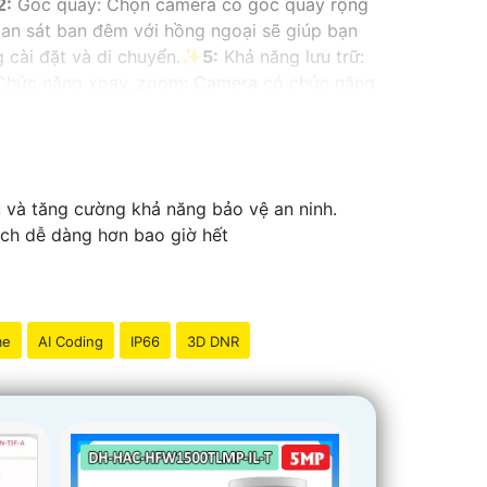
2:
Góc quay: Chọn camera có góc quay rộng
an sát ban đêm với hồng ngoại sẽ giúp bạn
 cài đặt và di chuyển.✨
5:
Khả năng lưu trữ:
hức năng xoay, zoom: Camera có chức năng
 ứng dụng di động để bạn có thể xem hình
ho bạn khi phát hiện chuyển động ngoài dự
người ở nhà.
10:
Thương hiệu uy tín: Chọn
tốt.
ù và tăng cường khả năng bảo vệ an ninh.
ách dễ dàng hơn bao giờ hết
me
AI Coding
IP66
3D DNR