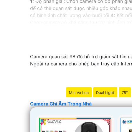
1:
Độ phân giải: Chọn camera có độ phân giải 
để có thể quan sát được nhiều góc khác nhau
có hình ảnh chất lượng vào buổi tối.
4:
Kết nối
Chọn camera có khả năng lưu trữ hình ảnh t
xoay và zoom giúp bạn điều chỉnh góc quay 
ảnh mọi lúc mọi nơi qua điện thoại.◗
8:
Chế đ
kiến.
9:
Tích hợp microphone và loa: Camera có
camera từ các thương hiệu uy tín để chắc chắ
Camera quan sát 98 độ hỗ trợ giám sát hình 
Ngoài ra camera cho phép bạn truy cập Intern
Mic Và Loa
Dual Light
78°
Camera Ghi Âm Trong Nhà