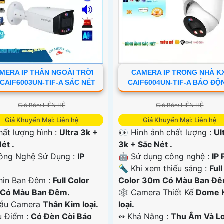
MERA IP THÂN NGOÀI TRỜI
CAMERA IP TRONG NHÀ K
CAIF6003UN-TIF-A SẮC NÉT
CAIF6004UN-TIF-A BÁO ĐỘ
Giá Bán: LIÊN HỆ
Giá Bán: LIÊN HỆ
Giá Khuyến Mại: Liên hệ
Giá Khuyến Mại: Liên hệ
 Chất lượng hình :
Ultra 3k +
👀 Hình ảnh chất lượng :
Ul
ét .
3k + Sắc Nét .
ông Nghệ Sử Dụng :
IP
🤖️ Sử dụng công nghệ :
IP 
🔦 Khi xem thiếu sáng :
Full
hìn Ban Đêm :
Full Color
Color 30m Có Màu Ban Ðê
Có Màu Ban Ðêm.
🕸️ Camera Thiết Kế
Dome 
ẫu Camera
Thân Kim loại.
loại.
u Điểm :
Có Ðèn Còi Báo
️↭ Khả Năng :
Thu Âm Và Lo