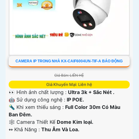
CAMERA IP TRONG NHÀ KX-CAIF6004UN-TIF-A BÁO ĐỘNG
Giá Bán: LIÊN HỆ
Giá Khuyến Mại: Liên hệ
👀 Hình ảnh chất lượng :
Ultra 3k + Sắc Nét .
🤖️ Sử dụng công nghệ :
IP POE.
🔦 Khi xem thiếu sáng :
Full Color 30m Có Màu
Ban Ðêm.
🕸️ Camera Thiết Kế
Dome Kim loại.
️↭ Khả Năng :
Thu Âm Và Loa.