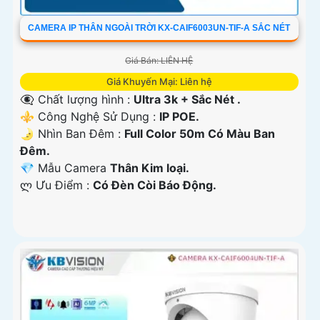
CAMERA IP THÂN NGOÀI TRỜI KX-CAIF6003UN-TIF-A SẮC NÉT
Giá Bán: LIÊN HỆ
Giá Khuyến Mại: Liên hệ
👁️‍🗨 Chất lượng hình :
Ultra 3k + Sắc Nét .
⚜️ Công Nghệ Sử Dụng :
IP POE.
🌛 Nhìn Ban Đêm :
Full Color 50m Có Màu Ban
Ðêm.
💎 Mẫu Camera
Thân Kim loại.
️ლ Ưu Điểm :
Có Ðèn Còi Báo Động.