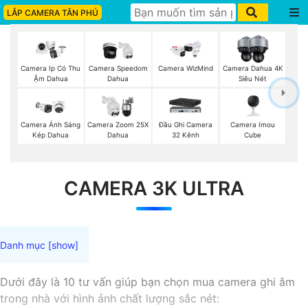
LẮP CAMERA TÂN PHÚ
Camera Ip Có Thu
Camera Speedom
Camera WizMind
Camera Dahua 4K
Ậm Dahua
Dahua
Siêu Nét
Camera Imou
Camera Ánh Sáng
Camera Zoom 25X
Đầu Ghi Camera
Cube
Kép Dahua
Dahua
32 Kênh
CAMERA 3K ULTRA
Dưới đây là 10 tư vấn giúp bạn chọn mua camera ghi âm
trong nhà với hình ảnh chất lượng sắc nét: