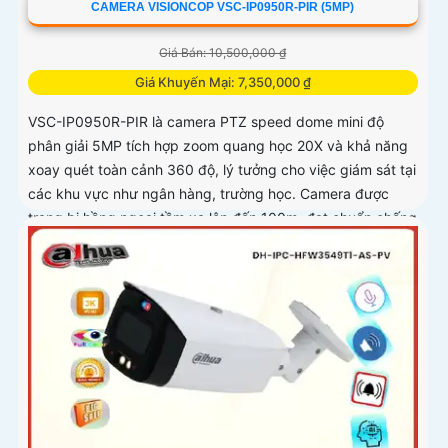
CAMERA VISIONCOP VSC-IP0950R-PIR (5MP)
Giá Bán: 10,500,000 ₫
Giá Khuyến Mại: 7,350,000 ₫
VSC-IP0950R-PIR là camera PTZ speed dome mini độ
phân giải 5MP tích hợp zoom quang học 20X và khả năng
xoay quét toàn cảnh 360 độ, lý tưởng cho việc giám sát tại
các khu vực như ngân hàng, trường học. Camera được
trang bị hồng ngoại tầm xa lên đến 100m, đạt chuẩn chống
nước và bụi IP66 cùng khả năng chống va đập IK10, đảm
bảo vận hành ổn định trong điều kiện môi trường khắc
nghiệt