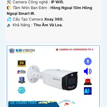
⚒ Camera Công nghệ :
IP Wifi.
🌔 Tầm Nhìn Ban Đêm :
Hồng Ngoại 10m Hồng
Ngoại Smart IR.
💦 Cấu Tạo Camera
Xoay 360.
️🔈 Khả Năng :
Thu Âm Và Loa.