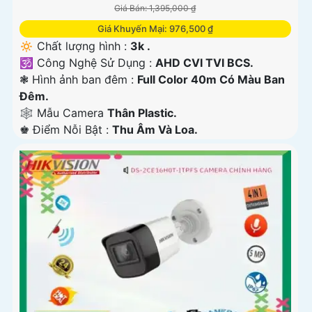
Giá Bán: 1,395,000 ₫
Giá Khuyến Mại: 976,500 ₫
🔅 Chất lượng hình :
3k .
🕉️ Công Nghệ Sử Dụng :
AHD CVI TVI BCS.
❃ Hình ảnh ban đêm :
Full Color 40m Có Màu Ban
Ðêm.
🕸️ Mẫu Camera
Thân Plastic.
️♚ Điểm Nỗi Bật :
Thu Âm Và Loa.