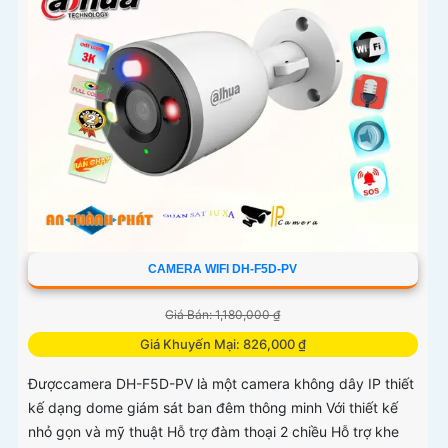
CAMERA WIFI DH-F5D-PV
Giá Bán: 1,180,000 ₫
Giá Khuyến Mại: 826,000 ₫
Đượccamera DH-F5D-PV là một camera không dây IP thiết
kế dạng dome giám sát ban đêm thông minh Với thiết kế
nhỏ gọn và mỹ thuật Hỗ trợ đàm thoại 2 chiều Hỗ trợ khe