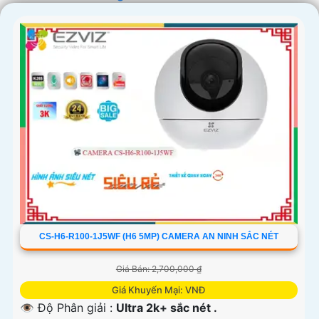
chắn hơn chất lượng sản phẩm và dịch vụ hỗ trợ sau bán
hàng tốt.
CS-H6-R100-1J5WF (H6 5MP) CAMERA AN NINH SẮC NÉT
'
Giá Bán: 2,700,000 ₫
Giá Khuyến Mại: VNĐ
👁 Độ Phân giải :
Ultra 2k+ sắc nét .