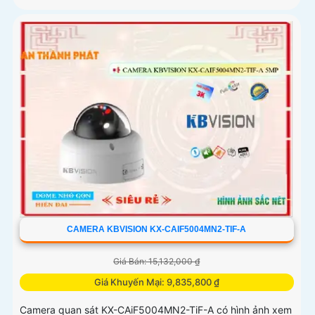
CAMERA KBVISION KX-CAIF5004MN2-TIF-A
Giá Bán: 15,132,000 ₫
Giá Khuyến Mại: 9,835,800 ₫
Camera quan sát KX-CAiF5004MN2-TiF-A có hình ảnh xem