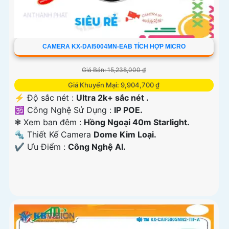
CAMERA KX-DAI5004MN-EAB TÍCH HỢP MICRO
Giá Bán: 15,238,000 ₫
Giá Khuyến Mại: 9,904,700 ₫
️⚡ Độ sắc nét :
Ultra 2k+ sắc nét .
🕉️ Công Nghệ Sử Dụng :
IP POE.
❃ Xem ban đêm :
Hồng Ngoại 40m Starlight.
🔩 Thiết Kế Camera
Dome Kim Loại.
️✔️ Ưu Điểm :
Công Nghệ AI.