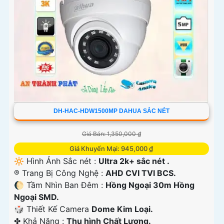
DH-HAC-HDW1500MP DAHUA SẮC NÉT
Giá Bán: 1,350,000 ₫
Giá Khuyến Mại: 945,000 ₫
🔆 Hình Ảnh Sắc nét :
Ultra 2k+ sắc nét .
®️ Trang Bị Công Nghệ :
AHD CVI TVI BCS.
🌔 Tầm Nhìn Ban Đêm :
Hồng Ngoại 30m Hồng
Ngoại SMD.
🎲 Thiết Kế Camera
Dome Kim Loại.
️✤ Khả Năng :
Thu hình Chất Lượng.