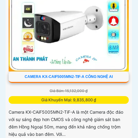
CAMERA KX-CAIF5005MN2-TIF-A CÔNG NGHỆ AI
Giá Bán: 15,132,000 ₫
Giá Khuyến Mại: 9,835,800 ₫
Camera KX-CAiF5005MN2-TiF-A là một Camera độc đáo
với sự sáng đẹp hơn CMOS và công nghệ giám sát ban
đêm Hồng Ngoại 50m, mang đến khả năng chống trộm
hiệu quả vào ban đêm. Với...