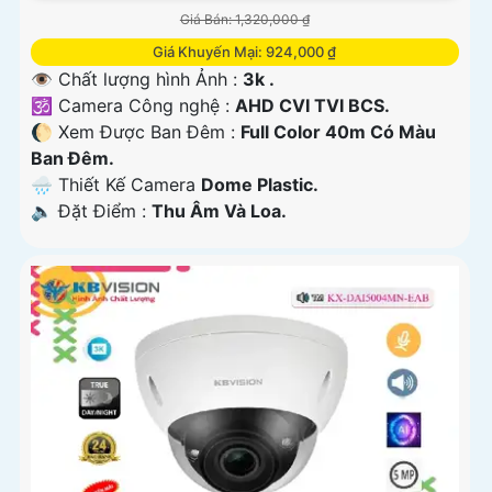
Giá Bán: 1,320,000 ₫
Giá Khuyến Mại: 924,000 ₫
👁 Chất lượng hình Ảnh :
3k .
🕉️ Camera Công nghệ :
AHD CVI TVI BCS.
🌔 Xem Được Ban Đêm :
Full Color 40m Có Màu
Ban Ðêm.
🌧️ Thiết Kế Camera
Dome Plastic.
️🔈 Đặt Điểm :
Thu Âm Và Loa.