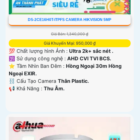
DS-2CE16H0T-ITPFS CAMERA HIKVISION 5MP
Giá Bán: 1,340,000 ₫
Giá Khuyến Mại: 950,000 ₫
💯 Chất lượng hình Ảnh :
Ultra 2k+ sắc nét .
🕉️ Sử dụng công nghệ :
AHD CVI TVI BCS.
⭐ Tầm Nhìn Ban Đêm :
Hồng Ngoại 30m Hồng
Ngoại EXIR.
⛓ Cấu Tạo Camera
Thân Plastic.
️📢 Khả Năng :
Thu Âm.