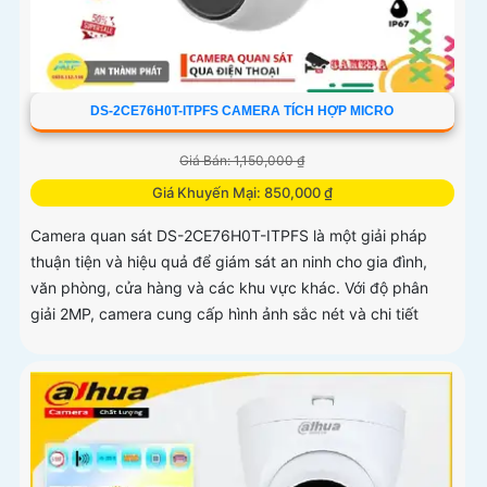
DS-2CE76H0T-ITPFS CAMERA TÍCH HỢP MICRO
Giá Bán: 1,150,000 ₫
Giá Khuyến Mại: 850,000 ₫
Camera quan sát DS-2CE76H0T-ITPFS là một giải pháp
thuận tiện và hiệu quả để giám sát an ninh cho gia đình,
văn phòng, cửa hàng và các khu vực khác. Với độ phân
giải 2MP, camera cung cấp hình ảnh sắc nét và chi tiết