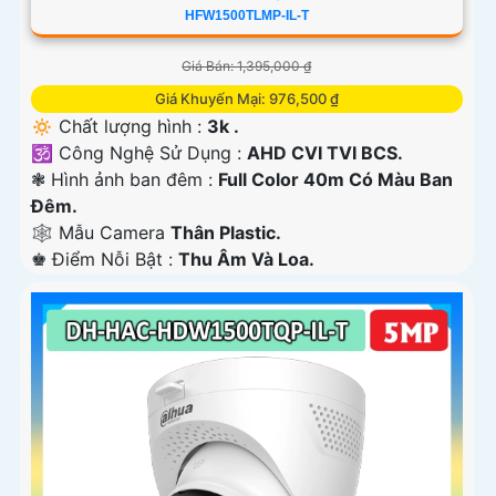
HFW1500TLMP-IL-T
Giá Bán: 1,395,000 ₫
Giá Khuyến Mại: 976,500 ₫
🔅 Chất lượng hình :
3k .
🕉️ Công Nghệ Sử Dụng :
AHD CVI TVI BCS.
❃ Hình ảnh ban đêm :
Full Color 40m Có Màu Ban
Ðêm.
🕸️ Mẫu Camera
Thân Plastic.
️♚ Điểm Nỗi Bật :
Thu Âm Và Loa.