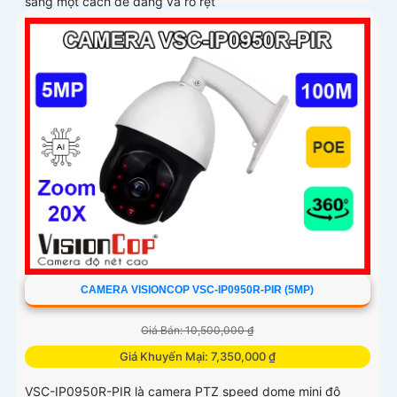
sáng một cách dễ dàng và rõ rệt
CAMERA VISIONCOP VSC-IP0950R-PIR (5MP)
Giá Bán: 10,500,000 ₫
Giá Khuyến Mại: 7,350,000 ₫
VSC-IP0950R-PIR là camera PTZ speed dome mini độ