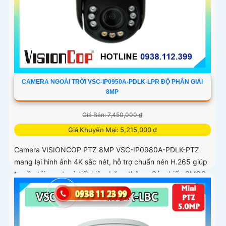
CAMERA NGOÀI TRỜI VSC-IP0950A-PDLK-LPR ĐỘ PHÂN GIẢI
8MP
Giá Bán: 7,450,000 ₫
Giá Khuyến Mại: 5,215,000 ₫
Camera VISIONCOP PTZ 8MP VSC-IP0980A-PDLK-PTZ
mang lại hình ảnh 4K sắc nét, hỗ trợ chuẩn nén H.265 giúp
truyền tải mượt mà tiết kiệm băng thông. Cảm biến CMOS
1/2