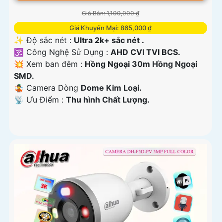
Giá Bán: 1,100,000 ₫
Giá Khuyến Mại: 865,000 ₫
✨ Độ sắc nét :
Ultra 2k+ sắc nét .
🕉️ Công Nghệ Sử Dụng :
AHD CVI TVI BCS.
💥 Xem ban đêm :
Hồng Ngoại 30m Hồng Ngoại
SMD.
🤹 Camera Dòng
Dome Kim Loại.
️📡 Ưu Điểm :
Thu hình Chất Lượng.