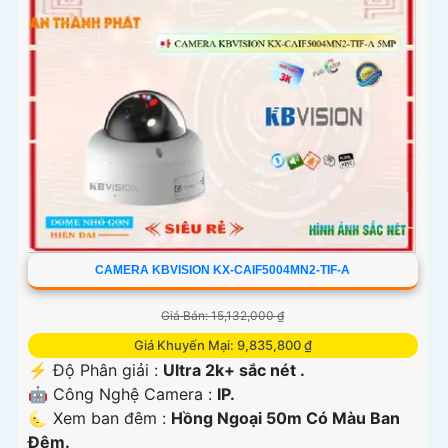
CAMERA KBVISION KX-CAIF5004MN2-TIF-A
Giá Bán: 15,132,000 ₫
Giá Khuyến Mại: 9,835,800 ₫
️⚡ Độ Phân giải :
Ultra 2k+ sắc nét .
🤖️ Công Nghệ Camera :
IP.
🌜 Xem ban đêm :
Hồng Ngoại 50m Có Màu Ban
Đêm.