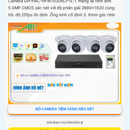
Camera DH-HAC-HFW1500RLP-IL-T mang lại hình ảnh
5.0MP CMOS sắc nét với độ phân giải 2880×1620 cùng
tốc độ 25fps ổn định. Ống kính cố định 3. 6mm góc nhìn
90
BỘ CAMERA TIỆM VÀNG SIÊU NÉT
Giá Bán: 12,745,000 ₫