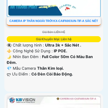
CAMERA IP THÂN NGOÀI TRỜI KX-CAIF6003UN-TIF-A SẮC NÉT
Giá Bán: LIÊN HỆ
Giá Khuyến Mại: Liên hệ
👁️‍🗨 Chất lượng hình :
Ultra 3k + Sắc Nét .
⚜️ Công Nghệ Sử Dụng :
IP POE.
🌛 Nhìn Ban Đêm :
Full Color 50m Có Màu Ban
Ðêm.
💎 Mẫu Camera
Thân Kim loại.
️ლ Ưu Điểm :
Có Ðèn Còi Báo Động.