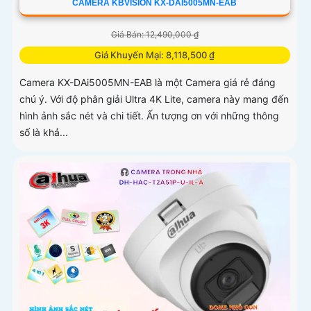
CAMERA KBVISION KX-DAI5005MN-EAB
Giá Bán: 12,490,000 ₫
Giá Khuyến Mại: 8,118,500 ₫
Camera KX-DAi5005MN-EAB là một Camera giá rẻ đáng
chú ý. Với độ phân giải Ultra 4K Lite, camera này mang đến
hình ảnh sắc nét và chi tiết. Ấn tượng ơn với những thông
số là khả...