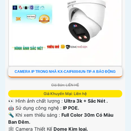
CAMERA IP TRONG NHÀ KX-CAIF6004UN-TIF-A BÁO ĐỘNG
Giá Bán: LIÊN HỆ
Giá Khuyến Mại: Liên hệ
👀 Hình ảnh chất lượng :
Ultra 3k + Sắc Nét .
🤖️ Sử dụng công nghệ :
IP POE.
🔦 Khi xem thiếu sáng :
Full Color 30m Có Màu
Ban Ðêm.
🕸️ Camera Thiết Kế
Dome Kim loại.