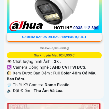
CAMERA DAHUA DH-HAC-HDW1500TQP-IL-T
Giá Bán: 1,320,000 ₫
Giá Khuyến Mại: 924,000 ₫
👁 Chất lượng hình Ảnh :
3k .
🕉️ Camera Công nghệ :
AHD CVI TVI BCS.
🌔 Xem Được Ban Đêm :
Full Color 40m Có Màu
Ban Ðêm.
🌧️ Thiết Kế Camera
Dome Plastic.
️🔈 Đặt Điểm :
Thu Âm Và Loa.