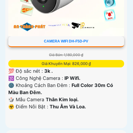
CAMERA WIFI DH-F5D-PV
Giá Bán: 1,180,000 ₫
Giá Khuyến Mại: 826,000 ₫
💯 Độ sắc nét :
3k .
🕉️ Công Nghệ Camera :
IP Wifi.
🌚 Khoảng Cách Ban Đêm :
Full Color 30m Có
Màu Ban Ðêm.
🎲 Mẫu Camera
Thân Kim loại.
️☣️ Điểm Nỗi Bật :
Thu Âm Và Loa.