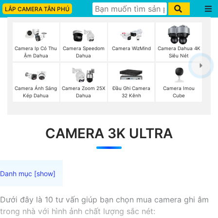
LẮP CAMERA TÂN PHÚ
Camera Ip Có Thu
Camera Speedom
Camera WizMind
Camera Dahua 4K
Ậm Dahua
Dahua
Siêu Nét
Camera Imou
Camera Ánh Sáng
Camera Zoom 25X
Đầu Ghi Camera
Cube
Kép Dahua
Dahua
32 Kênh
CAMERA 3K ULTRA
Dưới đây là 10 tư vấn giúp bạn chọn mua camera ghi âm
trong nhà với hình ảnh chất lượng sắc nét: