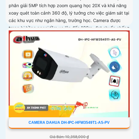
phân giải 5MP tích hợp zoom quang học 20X và khả năng
xoay quét toàn cảnh 360 độ, lý tưởng cho việc giám sát tại
các khu vực như ngân hàng, trường học. Camera được
trang bị hồng ngoại tầm xa lên đến 100m, đạt chuẩn chống
nước và bụi IP66 cùng khả năng chống va đập IK10, đảm
bảo vận hành ổn định trong điều kiện môi trường khắc
nghiệt
CAMERA DAHUA DH-IPC-HFW3549T1-AS-PV
Giá Bán: 10,358,000 ₫