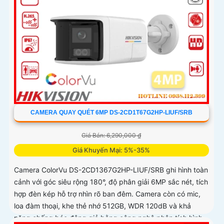
CAMERA QUAY QUÉT 6MP DS-2CD1T67G2HP-LIUF/SRB
Giá Bán: 6,290,000 ₫
Giá Khuyến Mại: 5%-35%
Camera ColorVu DS-2CD1367G2HP-LIUF/SRB ghi hình toàn
cảnh với góc siêu rộng 180°, độ phân giải 6MP sắc nét, tích
hợp đèn kép hỗ trợ nhìn rõ ban đêm. Camera còn có mic,
loa đàm thoại, khe thẻ nhớ 512GB, WDR 120dB và khả
năng chống báo động giả bằng công nghệ phân tích hình