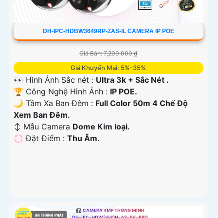
DH-IPC-HDBW3649RP-ZAS-IL CAMERA IP POE
Giá Bán: 7,200,000 ₫
Giá Khuyến Mại: 5%-35%
👀 Hình Ảnh Sắc nét :
Ultra 3k + Sắc Nét .
🏆 Công Nghệ Hình Ảnh :
IP POE.
🌙 Tầm Xa Ban Đêm :
Full Color 50m 4 Chế Độ
Xem Ban Đêm.
↕️ Mẫu Camera
Dome Kim loại.
️💮 Đặt Điểm :
Thu Âm.