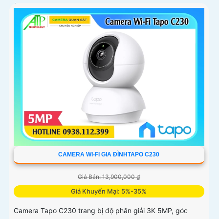
ảnh vượt trội cả ngày lẫn đêm
CAMERA WI-FI GIA ĐÌNHTAPO C230
Giá Bán: 13,900,000 ₫
Giá Khuyến Mại: 5%-35%
Camera Tapo C230 trang bị độ phân giải 3K 5MP, góc