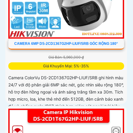
CAMERA 6MP DS-2CD1367G2HP-LIUF/SRB GÓC RỘNG 180°
Giá Bán: 5,960,000 ₫
Giá Khuyến Mại: 5%-35%
Camera ColorVu DS-2CD1367G2HP-LIUF/SRB ghi hình màu
24/7 với độ phân giải 6MP sắc nét, góc nhìn siêu rộng 180°,
hỗ trợ đèn hồng ngoại và ánh sáng trắng tầm xa 30m. Tích
hợp micro, loa, khe thẻ nhớ đến 512GB, đèn cảnh báo xanh
đỏ và chống nước IP67, thích hợp giám sát ngoài trời hiệu
quả