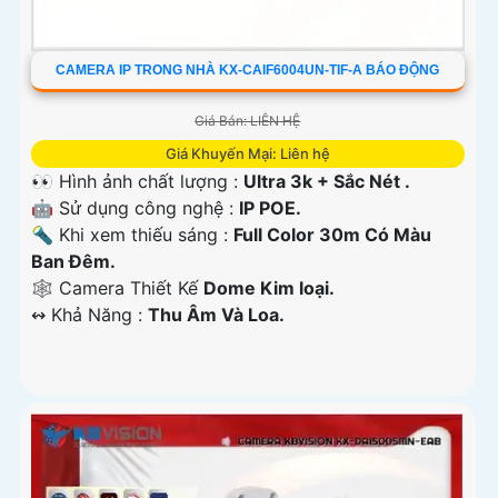
CAMERA IP TRONG NHÀ KX-CAIF6004UN-TIF-A BÁO ĐỘNG
Giá Bán: LIÊN HỆ
Giá Khuyến Mại: Liên hệ
👀 Hình ảnh chất lượng :
Ultra 3k + Sắc Nét .
🤖️ Sử dụng công nghệ :
IP POE.
🔦 Khi xem thiếu sáng :
Full Color 30m Có Màu
Ban Ðêm.
🕸️ Camera Thiết Kế
Dome Kim loại.
️↭ Khả Năng :
Thu Âm Và Loa.