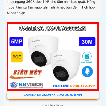
xoay ngang 360º, dọc 114º cho tầm nhìn bao quát. Hồng
ngoại tầm xa 12m giúp ghi hình rõ nét ban đêm. Tích hợp
AI phát hiện...
CAMERA KBVISION KX-CDA5092ZN (5MP)
Giá Bán: liên hệ