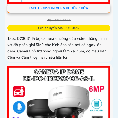
TAPO D230S1 CAMERA CHUÔNG CỬA
Giá Bán: Liên hệ
Giá Khuyến Mại: 5%-35%
Tapo D230S1 là bộ camera chuông cửa video thông minh
với độ phân giải 5MP cho hình ảnh sắc nét cả ngày lẫn
đêm. Camera hỗ trợ hồng ngoại tầm xa 7,5m, có màu ban
đêm và đàm thoại hai chiều tiện lợi