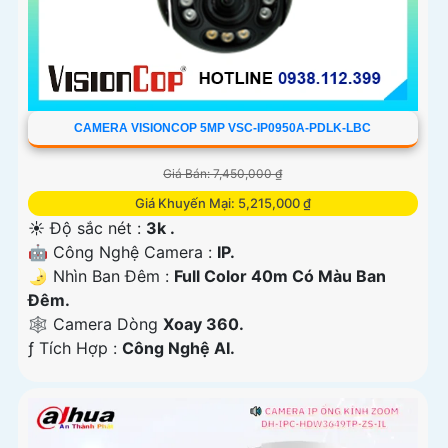
CAMERA VISIONCOP 5MP VSC-IP0950A-PDLK-LBC
Giá Bán: 7,450,000 ₫
Giá Khuyến Mại: 5,215,000 ₫
☀️ Độ sắc nét :
3k .
🤖️ Công Nghệ Camera :
IP.
🌛 Nhìn Ban Đêm :
Full Color 40m Có Màu Ban
Ðêm.
🕸️ Camera Dòng
Xoay 360.
️ƒ Tích Hợp :
Công Nghệ AI.