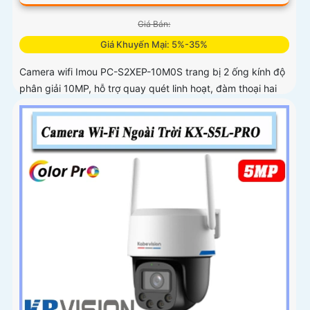
Giá Bán:
Giá Khuyến Mại: 5%-35%
Camera wifi Imou PC-S2XEP-10M0S trang bị 2 ống kính độ
phân giải 10MP, hỗ trợ quay quét linh hoạt, đàm thoại hai
chiều, chế độ ánh sáng kép ban đêm. Tích hợp Wi-Fi 6,
phát hiện chuyển động, người, thú cưng, cảnh báo vượt
rào và lưu trữ tối đa thẻ nhớ 512GB