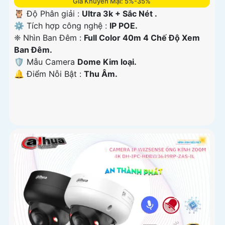
Giá Khuyến Mại: 5%-35%
🦉 Độ Phân giải :
Ultra 3k + Sắc Nét .
⚙ Tích hợp công nghệ :
IP POE.
❈ Nhìn Ban Đêm :
Full Color 40m 4 Chế Độ Xem
Ban Đêm.
🛡 Mẫu Camera
Dome Kim loại.
️🔔 Điểm Nỗi Bật :
Thu Âm.