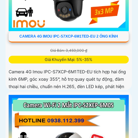
CAMERA 4G IMOU IPC-S7XCP-6M1TED-EU 2 ỐNG KÍNH
Giá Bán: 3,459,000 ₫
Giá Khuyến Mại: 5%-35%
Camera 4G Imou IPC-S7XCP-6M1TED-EU tích hợp hai ống
kính 6MP, góc xoay 355°, hỗ trợ quay quét tự động, đàm
thoại hai chiều, chuẩn nén H.265, đèn LED kép, phát hiện
thông minh IMOU SENSE, báo động còi 110dB