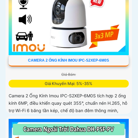
CAMERA 2 ỐNG KÍNH IMOU IPC-S2XEP-6M0S
Giá Bán:
Giá Khuyến Mại: 5%-35%
Camera 2 Ống Kính Imou IPC-S2XEP-6M0S tích hợp 2 ống
kính 6MP, điều khiển quay quét 355°, chuẩn nén H.265, hỗ
trợ Wi-Fi 6 băng tần kép, chế độ ban đêm thông minh,
phát hiện người, thú cưng, âm thanh bất thường và cảnh
báo bằng còi và đèn tùy chỉnh, lưu trữ đến 512GB