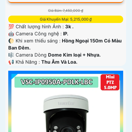
Giá Bán: 7,450,000 ₫
Giá Khuyến Mại: 5,215,000 ₫
💯 Chất lượng hình Ảnh :
3k .
🤖️ Camera Công nghệ :
IP.
🌔 Khi xem thiếu sáng :
Hồng Ngoại 150m Có Màu
Ban Ðêm.
🎼️ Camera Dòng
Dome Kim loại + Nhựa.
️📢 Khả Năng :
Thu Âm Và Loa.