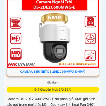
ảnh thông minh
CAMERA SIÊU NÉT DS-2DE2C600MWG-E (6MP)
Giá Bán:
Giá Khuyến Mại: 5%-35%
Camera DS-2DE2C600MWG-E độ phân giải 6MP ghi hình
sắc nét trong mọi điều kiện. Góc xoay linh hoạt Pan 340°