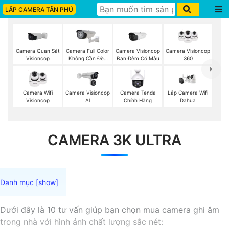
LẮP CAMERA TÂN PHÚ
Camera Quan Sát
Camera Full Color
Camera Visioncop
Camera Visioncop
Visioncop
Không Cần Đèn
Ban Đêm Có Màu
360
VisionCop
Camera Wifi
Camera Visioncop
Lắp Camera Wifi
Camera Tenda
Visioncop
Al
Dahua
Chính Hãng
CAMERA 3K ULTRA
Dưới đây là 10 tư vấn giúp bạn chọn mua camera ghi âm
trong nhà với hình ảnh chất lượng sắc nét: