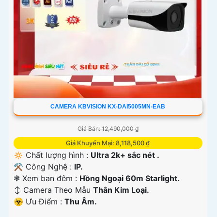
CAMERA KBVISION KX-DAI5005MN-EAB
Giá Bán: 12,490,000 ₫
Giá Khuyến Mại: 8,118,500 ₫
🔅 Chất lượng hình :
Ultra 2k+ sắc nét .
⚒ Công Nghệ :
IP.
❃ Xem ban đêm :
Hồng Ngoại 60m Starlight.
↕️ Camera Theo Mẫu
Thân Kim Loại.
️☣️ Ưu Điểm :
Thu Âm.