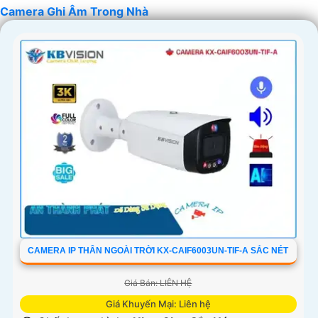
Camera Ghi Âm Trong Nhà
chắn hơn chất lượng sản phẩm và dịch vụ hỗ trợ sau bán
hàng tốt.
'
CAMERA IP THÂN NGOÀI TRỜI KX-CAIF6003UN-TIF-A SẮC NÉT
Giá Bán: LIÊN HỆ
Giá Khuyến Mại: Liên hệ