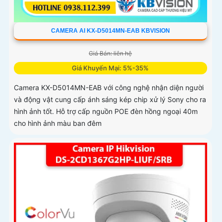
CAMERA AI KX-D5014MN-EAB KBVISION
Giá Bán: liên hệ
Giá Khuyến Mại: 5%-35%
Camera KX-D5014MN-EAB với công nghệ nhận diện người
và động vật cung cấp ánh sáng kép chip xử lý Sony cho ra
hình ảnh tốt. Hỗ trợ cấp nguồn POE đèn hồng ngoại 40m
cho hình ảnh màu ban đêm