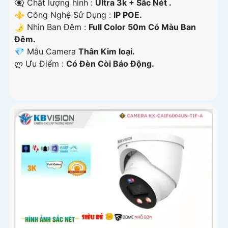
👁️‍🗨 Chất lượng hình :
Ultra 3k + Sắc Nét .
⚜️ Công Nghệ Sử Dụng :
IP POE.
🌛 Nhìn Ban Đêm :
Full Color 50m Có Màu Ban
Ðêm.
💎 Mẫu Camera
Thân Kim loại.
️ლ Ưu Điểm :
Có Ðèn Còi Báo Động.