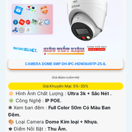
CAMERA DOME 6MP DH-IPC-HDW3649TP-ZS-IL
Giá Bán: Liên Hệ
Giá Khuyến Mại: 5%-35%
🔅 Hình Ành Chất Lượng :
Ultra 3k + Sắc Nét .
✳️ Công Nghệ :
IP POE.
❃ Xem ban đêm :
Full Color 50m Có Màu Ban
Ðêm.
🎨 Loại Camera
Dome Kim loại + Nhựa.
️♚ Điểm Nỗi Bật :
Thu Âm.