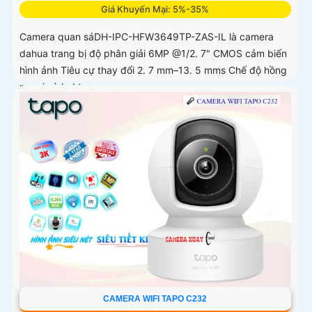
Giá Khuyến Mại: 5%-35%
Camera quan sáDH-IPC-HFW3649TP-ZAS-IL là camera
dahua trang bị độ phân giải 6MP @1/2. 7" CMOS cảm biến
hình ảnh Tiêu cự thay đổi 2. 7 mm–13. 5 mms Chế độ hồng
ngoại và led trợ...
CAMERA WIFI TAPO C232