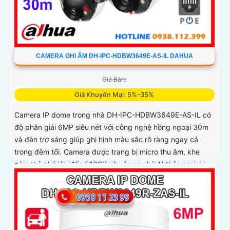
CAMERA GHI ÂM DH-IPC-HDBW3649E-AS-IL DAHUA
Giá Bán:
Giá Khuyến Mại: 5%-35%
Camera IP dome trong nhà DH-IPC-HDBW3649E-AS-IL có
độ phân giải 6MP siêu nét với công nghệ hồng ngoại 30m
và đèn trợ sáng giúp ghi hình màu sắc rõ ràng ngay cả
trong đêm tối. Camera được trang bị micro thu âm, khe
cắm thẻ nhớ lên đến 512GB và công nghệ AI thông minh
nhận diện chính xác người và phương tiện nâng cao hiệu
quả giám sát