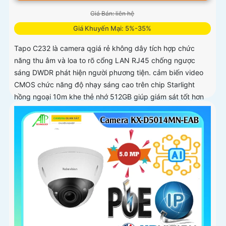
Giá Bán: liên hệ
Giá Khuyến Mại: 5%-35%
Tapo C232 là camera qgiá rẻ không dây tích hợp chức
năng thu âm và loa to rõ cổng LAN RJ45 chống ngược
sáng DWDR phát hiện người phương tiện. cảm biến video
CMOS chức năng độ nhạy sáng cao trên chip Starlight
hồng ngoại 10m khe thẻ nhớ 512GB giúp giám sát tốt hơn
trong điều kiện thiếu sáng