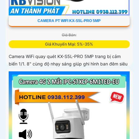
CAMERA PT WIFI KX-S5L-PRO 5MP
Giá Bán:
Giá Khuyến Mại: 5%-35%
Camera WiFi quay quét KX-S5L-PRO 5MP trang bị cảm
biến 1/1. 8" cùng độ nhạy sáng giúp ghi hình ban đêm siêu
rõ. Tích hợp Auto Tracking, phát hiện người, phương tiện,
quay quét tự...