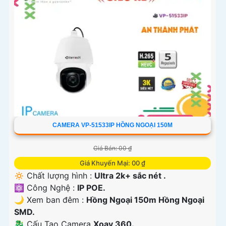
CAMERA VP-51533IP HỒNG NGOẠI 150M
Giá Bán: 00 ₫
Giá Khuyến Mại: 00 ₫
🔅 Chất lượng hình :
Ultra 2k+ sắc nét .
⚛️ Công Nghệ :
IP POE.
🌙 Xem ban đêm :
Hồng Ngoại 150m Hồng Ngoại
SMD.
🐉️ Cấu Tạo Camera
Xoay 360.