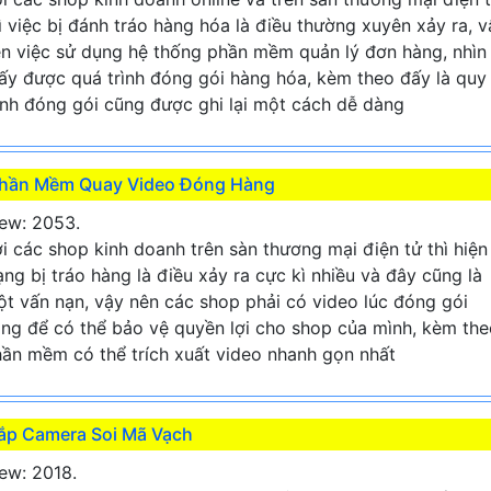
ì việc bị đánh tráo hàng hóa là điều thường xuyên xảy ra, v
n việc sử dụng hệ thống phần mềm quản lý đơn hàng, nhìn
ấy được quá trình đóng gói hàng hóa, kèm theo đấy là quy
ình đóng gói cũng được ghi lại một cách dễ dàng
hần Mềm Quay Video Đóng Hàng
ew: 2053.
i các shop kinh doanh trên sàn thương mại điện tử thì hiện
ạng bị tráo hàng là điều xảy ra cực kì nhiều và đây cũng là
t vấn nạn, vậy nên các shop phải có video lúc đóng gói
ng để có thể bảo vệ quyền lợi cho shop của mình, kèm the
ần mềm có thể trích xuất video nhanh gọn nhất
ắp Camera Soi Mã Vạch
ew: 2018.