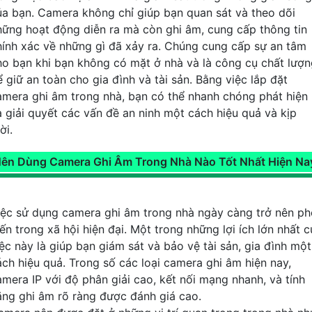
ủa bạn. Camera không chỉ giúp bạn quan sát và theo dõi
hững hoạt động diễn ra mà còn ghi âm, cung cấp thông tin
hính xác về những gì đã xảy ra. Chúng cung cấp sự an tâm
ho bạn khi bạn không có mặt ở nhà và là công cụ chất lượ
ể giữ an toàn cho gia đình và tài sản. Bằng việc lắp đặt
amera ghi âm trong nhà, bạn có thể nhanh chóng phát hiện
à giải quyết các vấn đề an ninh một cách hiệu quả và kịp
ời.
ên Dùng Camera Ghi Âm Trong Nhà Nào Tốt Nhất Hiện Na
iệc sử dụng camera ghi âm trong nhà ngày càng trở nên ph
ến trong xã hội hiện đại. Một trong những lợi ích lớn nhất 
iệc này là giúp bạn giám sát và bảo vệ tài sản, gia đình một
ách hiệu quả. Trong số các loại camera ghi âm hiện nay,
amera IP với độ phân giải cao, kết nối mạng nhanh, và tính
ăng ghi âm rõ ràng được đánh giá cao.