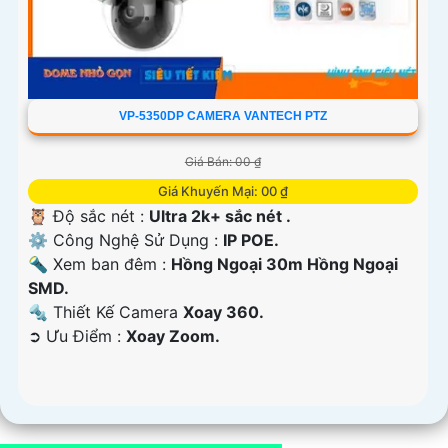
VP-5350DP CAMERA VANTECH PTZ
Giá Bán: 00 ₫
Giá Khuyến Mại: 00 ₫
🦉 Độ sắc nét :
Ultra 2k+ sắc nét .
⚙ Công Nghệ Sử Dụng :
IP POE.
🔦 Xem ban đêm :
Hồng Ngoại 30m Hồng Ngoại
SMD.
🔩 Thiết Kế Camera
Xoay 360.
️➲ Ưu Điểm :
Xoay Zoom.