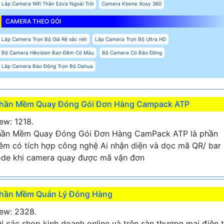
Lắp Camera Wifi Thân Ezviz Ngoài Trời
Camera Kbone Xoay 360
CAMERA THEO GÓI
Lắp Camera Trọn Bộ Giá Rẻ sắc nét
Lắp Camera Trọn Bộ Ultra HD
Bộ Camera Hikvision Ban Đêm Có Màu
Bộ Camera Có Báo Đông
Lắp Camera Báo Động Trọn Bộ Dahua
hần Mềm Quay Đóng Gói Đơn Hàng Campack ATP
ew: 1218.
hần Mềm Quay Đóng Gói Đơn Hàng CamPack ATP là phần
m có tích hợp công nghệ Ai nhận diện và dọc mã QR/ bar
de khi camera quay được mã vận đơn
hần Mềm Quản Lý Đóng Hàng
ew: 2328.
i các shop kinh doanh online và trên sàn thương mại điện 