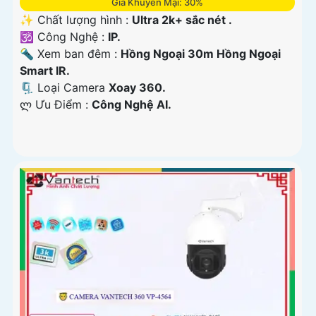
Giá Khuyến Mại: 30%
✨ Chất lượng hình :
Ultra 2k+ sắc nét .
🕉️ Công Nghệ :
IP.
🔦 Xem ban đêm :
Hồng Ngoại 30m Hồng Ngoại
Smart IR.
🗜️ Loại Camera
Xoay 360.
️ლ Ưu Điểm :
Công Nghệ AI.