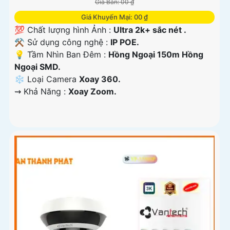
Giá Bán: 00 ₫
Giá Khuyến Mại: 00 ₫
💯 Chất lượng hình Ảnh :
Ultra 2k+ sắc nét .
⚒ Sử dụng công nghệ :
IP POE.
💡 Tầm Nhìn Ban Đêm :
Hồng Ngoại 150m Hồng
Ngoại SMD.
❄ Loại Camera
Xoay 360.
️⇝ Khả Năng :
Xoay Zoom.