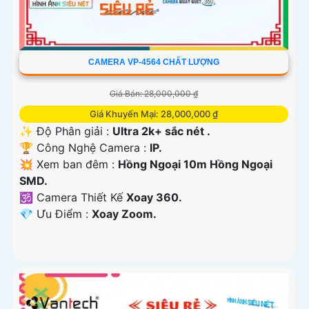
CAMERA VP-4564 CHẤT LƯỢNG
Giá Bán: 28,000,000 ₫
Giá Khuyến Mại: 28,000,000 ₫
✨ Độ Phân giải :
Ultra 2k+ sắc nét .
🏆 Công Nghệ Camera :
IP.
💥 Xem ban đêm :
Hồng Ngoại 10m Hồng Ngoại
SMD.
🕉️ Camera Thiết Kế
Xoay 360.
️💎 Ưu Điểm :
Xoay Zoom.