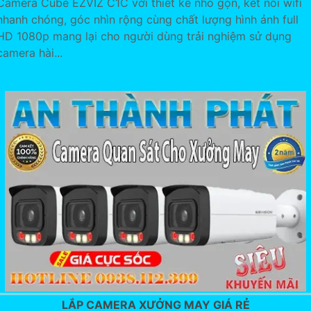
Camera Cube EZVIZ C1C với thiết kế nhỏ gọn, kết nối wifi
nhanh chóng, góc nhìn rộng cùng chất lượng hình ảnh full
HD 1080p mang lại cho người dùng trải nghiệm sử dụng
camera hài...
LẮP CAMERA XƯỞNG MAY GIÁ RẺ