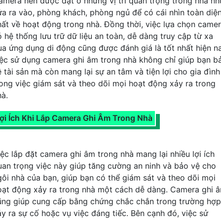
amera nên được đặt ở những vị trí quan trọng trong nhà nh
ửa ra vào, phòng khách, phòng ngủ để có cái nhìn toàn diệ
hất về hoạt động trong nhà. Đồng thời, việc lựa chọn came
ó hệ thống lưu trữ dữ liệu an toàn, dễ dàng truy cập từ xa
ua ứng dụng di động cũng được đánh giá là tốt nhất hiện n
iệc sử dụng camera ghi âm trong nhà không chỉ giúp bạn b
ệ tài sản mà còn mang lại sự an tâm và tiện lợi cho gia đình
rong việc giám sát và theo dõi mọi hoạt động xảy ra trong
hà.
ợi Ích Khi Lắp Camera Ghi Âm Trong Nhà
iệc lắp đặt camera ghi âm trong nhà mang lại nhiều lợi ích
uan trọng việc này giúp tăng cường an ninh và bảo vệ cho
gôi nhà của bạn, giúp bạn có thể giám sát và theo dõi mọi
oạt động xảy ra trong nhà một cách dễ dàng. Camera ghi 
ũng giúp cung cấp bằng chứng chắc chắn trong trường hợp
ảy ra sự cố hoặc vụ việc đáng tiếc. Bên cạnh đó, việc sử