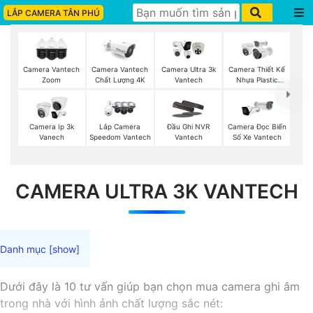
LẮP CAMERA TÂN PHÚ
Camera Vantech
Camera Vantech
Camera Ultra 3k
Camera Thiết Kế
Zoom
Chất Lượng 4K
Vantech
Nhựa Plastic
Vantech
Camera Ip 3k
Lắp Camera
Đầu Ghi NVR
Camera Đọc Biển
Vanech
Speedom Vantech
Vantech
Số Xe Vantech
CAMERA ULTRA 3K VANTECH
Dưới đây là 10 tư vấn giúp bạn chọn mua camera ghi âm
trong nhà với hình ảnh chất lượng sắc nét: