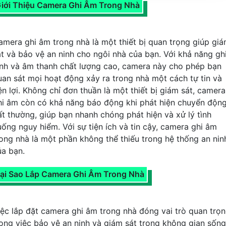
iới Thiệu Camera Ghi Âm Trong Nhà
amera ghi âm trong nhà là một thiết bị quan trọng giúp gi
át và bảo vệ an ninh cho ngôi nhà của bạn. Với khả năng gh
ình và âm thanh chất lượng cao, camera này cho phép bạn
uan sát mọi hoạt động xảy ra trong nhà một cách tự tin và
ện lợi. Không chỉ đơn thuần là một thiết bị giám sát, camera
hi âm còn có khả năng báo động khi phát hiện chuyển độn
ất thường, giúp bạn nhanh chóng phát hiện và xử lý tình
uống nguy hiểm. Với sự tiện ích và tin cậy, camera ghi âm
rong nhà là một phần không thể thiếu trong hệ thống an nin
ủa bạn.
ại Sao Lắp Camera Ghi Âm Trong Nhà
iệc lắp đặt camera ghi âm trong nhà đóng vai trò quan trọ
rong việc bảo vệ an ninh và giám sát trong không gian sống