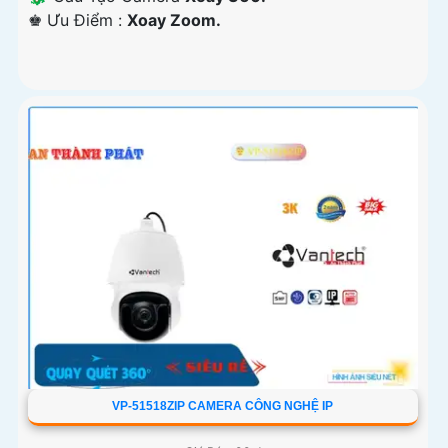
️♚ Ưu Điểm :
Xoay Zoom.
VP-51518ZIP CAMERA CÔNG NGHỆ IP