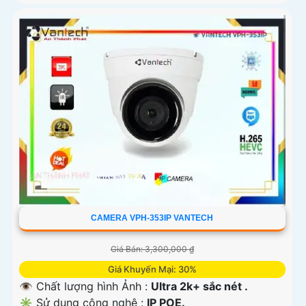
CAMERA VPH-353IP VANTECH
Giá Bán: 3,300,000 ₫
Giá Khuyến Mại: 30%
👁 Chất lượng hình Ảnh :
Ultra 2k+ sắc nét .
✳️ Sử dụng công nghệ :
IP POE.