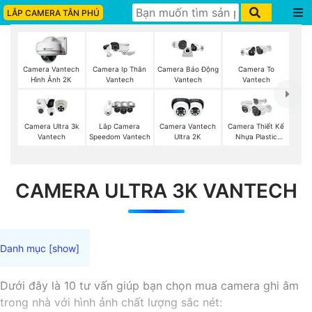
LẮP CAMERA TÂN PHÚ
Camera Vantech
Camera Ip Thân
Camera To
Camera Báo Động
Hình Ảnh 2K
Vantech
Vantech
Vantech
Camera Ultra 3k
Lắp Camera
Camera Vantech
Camera Thiết Kế
Vantech
Speedom Vantech
Ultra 2K
Nhựa Plastic
Vantech
CAMERA ULTRA 3K VANTECH
Dưới đây là 10 tư vấn giúp bạn chọn mua camera ghi âm
trong nhà với hình ảnh chất lượng sắc nét: