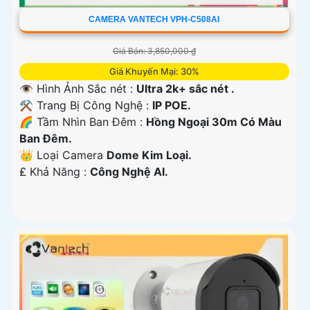
CAMERA VANTECH VPH-C508AI
Giá Bán: 3,850,000 ₫
Giá Khuyến Mại: 30%
👁 Hình Ảnh Sắc nét :
Ultra 2k+ sắc nét .
⚒ Trang Bị Công Nghệ :
IP POE.
🌈 Tầm Nhìn Ban Đêm :
Hồng Ngoại 30m Có Màu
Ban Đêm.
👑 Loại Camera
Dome Kim Loại.
️₤ Khả Năng :
Công Nghệ AI.