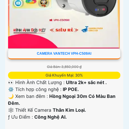
CAMERA VANTECH VPH-C509AI
Giá Bán: 3,850,000 ₫
Giá Khuyến Mại: 30%
👀 Hình Ành Chất Lượng :
Ultra 2k+ sắc nét .
⚙ Tích hợp công nghệ :
IP POE.
🌙 Xem ban đêm :
Hồng Ngoại 30m Có Màu Ban
Đêm.
🕸️ Thiết Kế Camera
Thân Kim Loại.
️ƒ Ưu Điểm :
Công Nghệ AI.