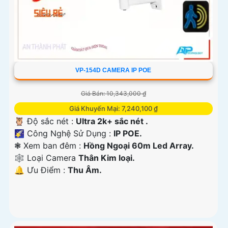
VP-154D CAMERA IP POE
Giá Bán: 10,343,000 ₫
Giá Khuyến Mại: 7,240,100 ₫
🦉 Độ sắc nét :
Ultra 2k+ sắc nét .
🌠 Công Nghệ Sử Dụng :
IP POE.
❃ Xem ban đêm :
Hồng Ngoại 60m Led Array.
🕸️ Loại Camera
Thân Kim loại.
️🔔 Ưu Điểm :
Thu Âm.