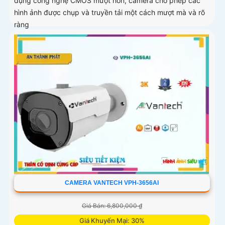
dụng công nghệ CMOS mượt hơn, camera cho phép các
hình ảnh được chụp và truyền tải một cách mượt mà và rõ
ràng
CAMERA VANTECH VPH-3656AI
Giá Bán: 6,800,000 ₫
Giá Khuyến Mại: 30%