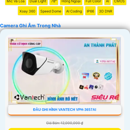
Mic Và Loa
Dual Light
78°
Hồng Ngoại
Full Color
AI
CMOS
chắn hơn chất lượng sản phẩm và dịch vụ hỗ trợ sau bán
Xoay 360
Speed Dome
AI Coding
IP66
3D DNR
hàng tốt.
Camera Ghi Âm Trong Nhà
'
ĐẦU GHI HÌNH VANTECH VPH-3657AI
Giá Bán: 12,000,000 ₫