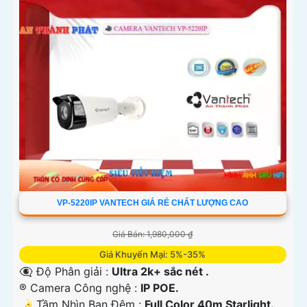
VP-5220IP VANTECH GIÁ RẺ CHẤT LƯỢNG CAO
Giá Bán: 1,980,000 ₫
Giá Khuyến Mại: 5%-35%
👁️‍🗨 Độ Phân giải :
Ultra 2k+ sắc nét .
®️ Camera Công nghệ :
IP POE.
🌛 Tầm Nhìn Ban Đêm :
Full Color 40m Starlight.