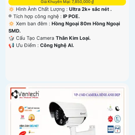
Giá Khuyến Mại: 7,850,000 ₫
🔅 Hình Ành Chất Lượng :
Ultra 2k+ sắc nét .
®️ Tích hợp công nghệ :
IP POE.
🔅 Xem ban đêm :
Hồng Ngoại 80m Hồng Ngoại
SMD.
🎲 Cấu Tạo Camera
Thân Kim Loại.
️📢 Ưu Điểm :
Công Nghệ AI.