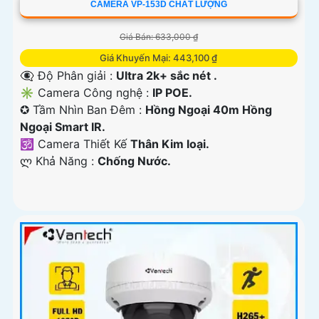
CAMERA VP-153D CHẤT LƯỢNG
Giá Bán: 633,000 ₫
Giá Khuyến Mại: 443,100 ₫
👁️‍🗨 Độ Phân giải :
Ultra 2k+ sắc nét .
✳️ Camera Công nghệ :
IP POE.
✪ Tầm Nhìn Ban Đêm :
Hồng Ngoại 40m Hồng
Ngoại Smart IR.
🕉️ Camera Thiết Kế
Thân Kim loại.
️ლ Khả Năng :
Chống Nước.