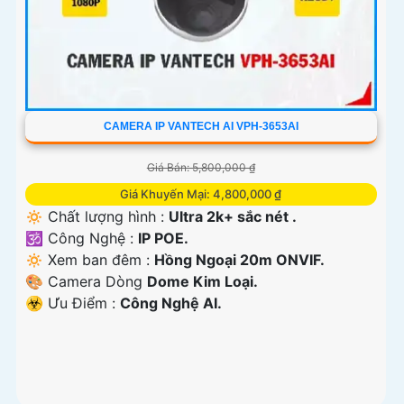
CAMERA IP VANTECH AI VPH-3653AI
Giá Bán: 5,800,000 ₫
Giá Khuyến Mại: 4,800,000 ₫
🔅 Chất lượng hình :
Ultra 2k+ sắc nét .
🕉️ Công Nghệ :
IP POE.
🔅 Xem ban đêm :
Hồng Ngoại 20m ONVIF.
🎨 Camera Dòng
Dome Kim Loại.
️☣️ Ưu Điểm :
Công Nghệ AI.