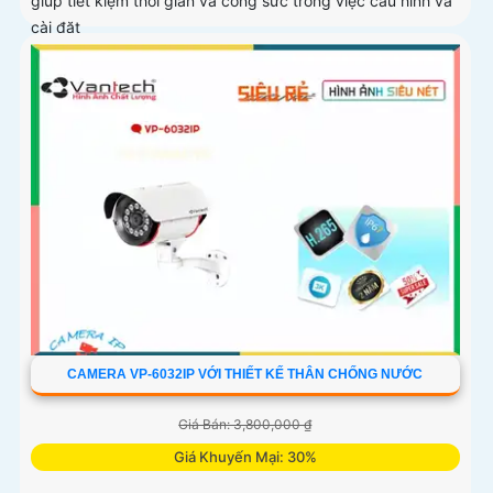
giúp tiết kiệm thời gian và công sức trong việc cấu hình và
cài đặt
CAMERA VP-6032IP VỚI THIẾT KẾ THÂN CHỐNG NƯỚC
Giá Bán: 3,800,000 ₫
Giá Khuyến Mại: 30%