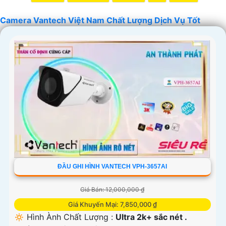
Camera Vantech Việt Nam Chất Lượng Dịch Vụ Tốt
'
ĐẦU GHI HÌNH VANTECH VPH-3657AI
Giá Bán: 12,000,000 ₫
Giá Khuyến Mại: 7,850,000 ₫
🔅 Hình Ành Chất Lượng :
Ultra 2k+ sắc nét .