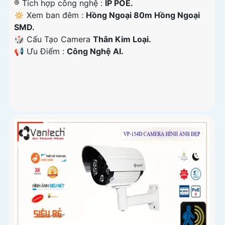
®️ Tích hợp công nghệ :
IP POE.
🔅 Xem ban đêm :
Hồng Ngoại 80m Hồng Ngoại
SMD.
🎲 Cấu Tạo Camera
Thân Kim Loại.
️📢 Ưu Điểm :
Công Nghệ AI.