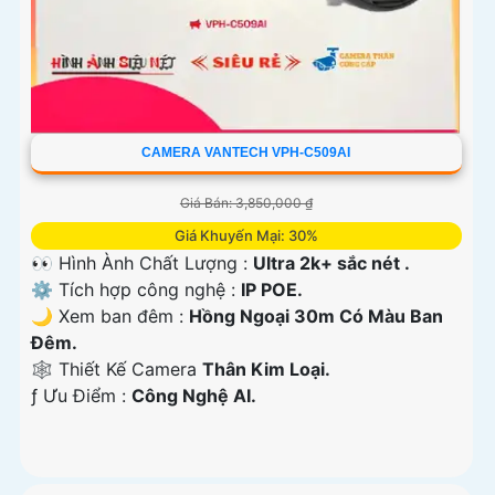
CAMERA VANTECH VPH-C509AI
Giá Bán: 3,850,000 ₫
Giá Khuyến Mại: 30%
👀 Hình Ành Chất Lượng :
Ultra 2k+ sắc nét .
⚙ Tích hợp công nghệ :
IP POE.
🌙 Xem ban đêm :
Hồng Ngoại 30m Có Màu Ban
Đêm.
🕸️ Thiết Kế Camera
Thân Kim Loại.
️ƒ Ưu Điểm :
Công Nghệ AI.