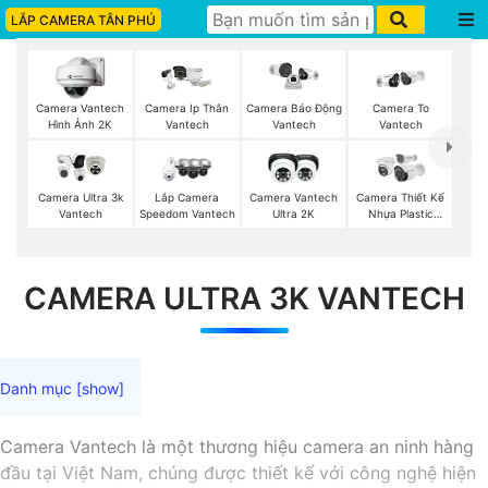
LẮP CAMERA TÂN PHÚ
Camera Vantech
Camera Ip Thân
Camera To
Camera Báo Động
Hình Ảnh 2K
Vantech
Vantech
Vantech
Camera Ultra 3k
Lắp Camera
Camera Vantech
Camera Thiết Kế
Vantech
Speedom Vantech
Ultra 2K
Nhựa Plastic
Vantech
CAMERA ULTRA 3K VANTECH
Camera Vantech là một thương hiệu camera an ninh hàng
đầu tại Việt Nam, chúng được thiết kế với công nghệ hiện