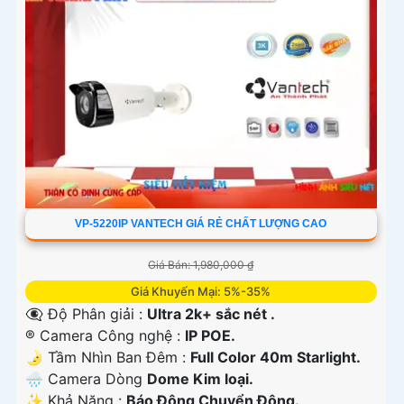
VP-5220IP VANTECH GIÁ RẺ CHẤT LƯỢNG CAO
Giá Bán: 1,980,000 ₫
Giá Khuyến Mại: 5%-35%
👁️‍🗨 Độ Phân giải :
Ultra 2k+ sắc nét .
®️ Camera Công nghệ :
IP POE.
🌛 Tầm Nhìn Ban Đêm :
Full Color 40m Starlight.
🌧️ Camera Dòng
Dome Kim loại.
️✨ Khả Năng :
Báo Động Chuyển Động.