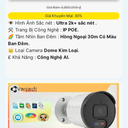
Giá Bán: 3,850,000 ₫
Giá Khuyến Mại: 30%
👁 Hình Ảnh Sắc nét :
Ultra 2k+ sắc nét .
⚒ Trang Bị Công Nghệ :
IP POE.
🌈 Tầm Nhìn Ban Đêm :
Hồng Ngoại 30m Có Màu
Ban Đêm.
👑 Loại Camera
Dome Kim Loại.
️₤ Khả Năng :
Công Nghệ AI.