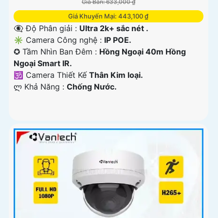
Giá Bán: 633,000 ₫
Giá Khuyến Mại: 443,100 ₫
👁️‍🗨 Độ Phân giải :
Ultra 2k+ sắc nét .
✳️ Camera Công nghệ :
IP POE.
✪ Tầm Nhìn Ban Đêm :
Hồng Ngoại 40m Hồng
Ngoại Smart IR.
🕉️ Camera Thiết Kế
Thân Kim loại.
️ლ Khả Năng :
Chống Nước.