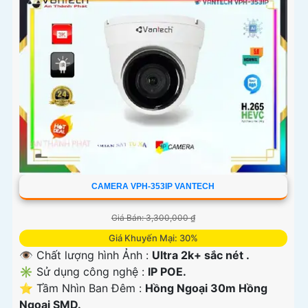
CAMERA VPH-353IP VANTECH
Giá Bán: 3,300,000 ₫
Giá Khuyến Mại: 30%
👁 Chất lượng hình Ảnh :
Ultra 2k+ sắc nét .
✳️ Sử dụng công nghệ :
IP POE.
⭐ Tầm Nhìn Ban Đêm :
Hồng Ngoại 30m Hồng
Ngoại SMD.