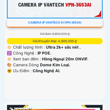
CAMERA IP VANTECH AI VPH-3653AI
Giá Bán: 5,800,000 ₫
Giá Khuyến Mại: 4,800,000 ₫
🔅 Chất lượng hình :
Ultra 2k+ sắc nét .
🕉️ Công Nghệ :
IP POE.
🔅 Xem ban đêm :
Hồng Ngoại 20m ONVIF.
🎨 Camera Dòng
Dome Kim Loại.
️☣️ Ưu Điểm :
Công Nghệ AI.