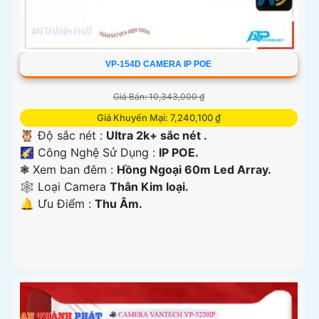
VP-154D CAMERA IP POE
Giá Bán: 10,343,000 ₫
Giá Khuyến Mại: 7,240,100 ₫
🦉 Độ sắc nét :
Ultra 2k+ sắc nét .
🌠 Công Nghệ Sử Dụng :
IP POE.
❃ Xem ban đêm :
Hồng Ngoại 60m Led Array.
🕸️ Loại Camera
Thân Kim loại.
️🔔 Ưu Điểm :
Thu Âm.