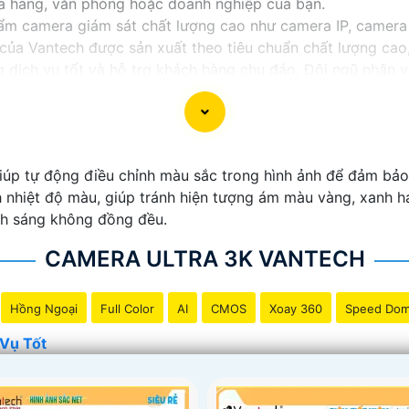
cửa hàng, văn phòng hoặc doanh nghiệp của bạn.
m camera giám sát chất lượng cao như camera IP, camera
của Vantech được sản xuất theo tiêu chuẩn chất lượng cao,
dịch vụ tốt và hỗ trợ khách hàng chu đáo. Đội ngũ nhân v
với nhu cầu và ngân sách của bạn.
t an ninh tốt cho ngôi nhà hoặc doanh nghiệp của mình, 
p tự động điều chỉnh màu sắc trong hình ảnh để đảm bảo hi
 nhiệt độ màu, giúp tránh hiện tượng ám màu vàng, xanh h
nh sáng không đồng đều.
CAMERA ULTRA 3K VANTECH
Hồng Ngoại
Full Color
AI
CMOS
Xoay 360
Speed Do
Vụ Tốt