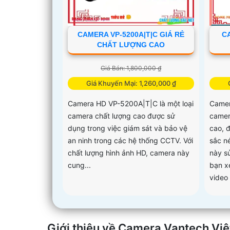
CAMERA VP-5200A|T|C GIÁ RẺ
C
CHẤT LƯỢNG CAO
Giá Bán: 1,800,000 ₫
Giá Khuyến Mại: 1,260,000 ₫
Camera HD VP-5200A|T|C là một loại
Camer
camera chất lượng cao được sử
camer
dụng trong việc giám sát và bảo vệ
cao, đ
an ninh trong các hệ thống CCTV. Với
sắc n
chất lượng hình ảnh HD, camera này
này s
cung...
bạn x
video
Giới thiệu về Camera Vantech Vi