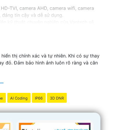
 HD-TVI, camera AHD, camera wifi, camera
 đáng tin cậy và dễ sử dụng.
iên kỹ thuật chuyên nghiệp của Vantech sẽ
Camera Vantech Việt Nam là một lựa chọn
ển thị chính xác và tự nhiên. Khi có sự thay
ay đỏ. Đảm bảo hình ảnh luôn rõ ràng và cân
me
AI Coding
IP66
3D DNR