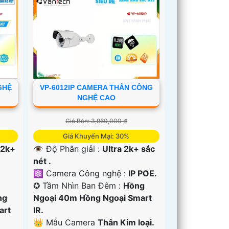
GHỆ
VP-6012IP CAMERA THÂN CÔNG
NGHỆ CAO
Giá Bán: 3,960,000 ₫
Giá Khuyến Mại: 30%
 2k+
👁 Độ Phân giải :
Ultra 2k+ sắc
nét .
⚛️ Camera Công nghệ :
IP POE.
✪ Tầm Nhìn Ban Đêm :
Hồng
ng
Ngoại 40m Hồng Ngoại Smart
art
IR.
👑 Mẫu Camera
Thân Kim loại.