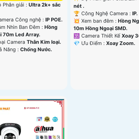
 Phân giải :
Ultra 2k+ sắc
nét .
🏆 Công Nghệ Camera :
IP.
mera Công nghệ :
IP POE.
💥 Xem ban đêm :
Hồng Ng
ầm Nhìn Ban Đêm :
Hồng
10m Hồng Ngoại SMD.
i 70m Led Array.
🕉️ Camera Thiết Kế
Xoay 3
Loại Camera
Thân Kim loại.
️💎 Ưu Điểm :
Xoay Zoom.
hả Năng :
Chống Nước.