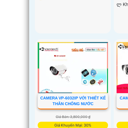
️ლ K
CAMERA VP-6032IP VỚI THIẾT KẾ
CAM
THÂN CHỐNG NƯỚC
Giá Bán: 3,800,000 ₫
Giá Khuyến Mại: 30%