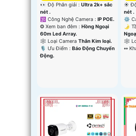
👀 Độ Phân giải :
Ultra 2k+ sắc
☀️ Độ
nét .
nét .
🕉️ Công Nghệ Camera :
IP POE.
⚙ Ca
❂ Xem ban đêm :
Hồng Ngoại
🌛 T
60m Led Array.
Ngoạ
🕸️ Loại Camera
Thân Kim loại.
🕸️ 
️🎙 Ưu Điểm :
Báo Động Chuyển
️↭ K
Động.