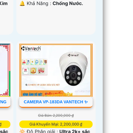
Kim
️🔔 Khả Năng :
Chống Nước.
ỢNG
CAMERA VP-183DA VANTECH ✨
Giá Bán: 2,200,000 ₫
₫
Giá Khuyến Mại: 2,200,000 ₫
 sắc
🔆 Độ Phân giải :
Ultra 2k+ sắc