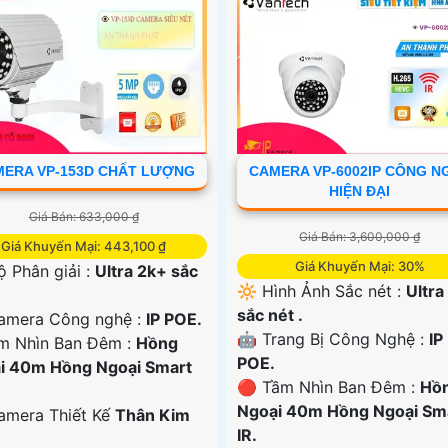
ERA VP-153D CHẤT LƯỢNG
CAMERA VP-6002IP CÔNG N
HIỆN ĐẠI
Giá Bán: 633,000 ₫
Giá Bán: 3,600,000 ₫
Giá Khuyến Mại: 443,100 ₫
Giá Khuyến Mại: 30%
 Độ Phân giải :
Ultra 2k+ sắc
🔆 Hình Ảnh Sắc nét :
Ultra
sắc nét .
amera Công nghệ :
IP POE.
🤖️ Trang Bị Công Nghệ :
IP
m Nhìn Ban Đêm :
Hồng
POE.
i 40m Hồng Ngoại Smart
🔴 Tầm Nhìn Ban Đêm :
Hồ
Ngoại 40m Hồng Ngoại Sm
Camera Thiết Kế
Thân Kim
IR.