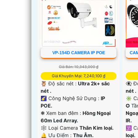
VP-154D CAMERA IP POE
CAM
Giá Bán: 10,343,000 ₫
Giá Khuyến Mại: 7,240,100 ₫
🦉 Độ sắc nét :
Ultra 2k+ sắc
👁️‍🗨
nét .
nét .
🌠 Công Nghệ Sử Dụng :
IP
✳️ C
POE.
✪ Tầ
❃ Xem ban đêm :
Hồng Ngoại
Ngoạ
60m Led Array.
IR.
🕸️ Loại Camera
Thân Kim loại.
🕉️ 
️🔔 Ưu Điểm :
Thu Âm.
loại.