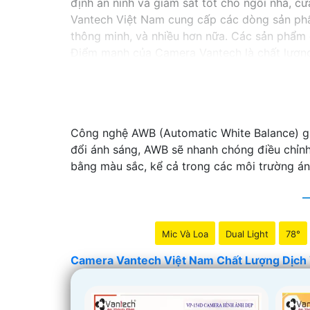
định an ninh và giám sát tốt cho ngôi nhà, 
Vantech Việt Nam cung cấp các dòng sản phẩ
thông minh, và nhiều hơn nữa. Các sản phẩm 
Điểm mạnh của Camera Vantech là chất lượng 
giúp bạn lựa chọn giải pháp camera phù hợp 
Nếu bạn đang tìm kiếm một giải pháp giám sá
hàng đầu mà bạn có thể tin tưởng.
Công nghệ AWB (Automatic White Balance) giú
'
đổi ánh sáng, AWB sẽ nhanh chóng điều chỉnh
bằng màu sắc, kể cả trong các môi trường á
Mic Và Loa
Dual Light
78°
Camera Vantech Việt Nam Chất Lượng Dịch 