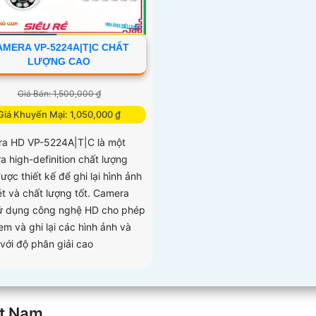
AMERA VP-5224A|T|C CHẤT
LƯỢNG CAO
Giá Bán: 1,500,000 ₫
Giá Khuyến Mại: 1,050,000 ₫
a HD VP-5224A|T|C là một
a high-definition chất lượng
ược thiết kế để ghi lại hình ảnh
ét và chất lượng tốt. Camera
ử dụng công nghệ HD cho phép
em và ghi lại các hình ảnh và
 với độ phân giải cao
ệt Nam