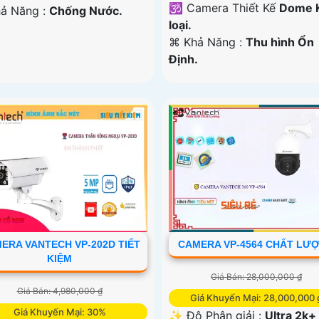
🕉️ Camera Thiết Kế
Dome 
hả Năng :
Chống Nước.
loại.
️⌘ Khả Năng :
Thu hình Ổn
Định.
ERA VANTECH VP-202D TIẾT
CAMERA VP-4564 CHẤT LƯ
KIỆM
Giá Bán: 28,000,000 ₫
Giá Bán: 4,980,000 ₫
Giá Khuyến Mại: 28,000,000 
Giá Khuyến Mại: 30%
✨ Độ Phân giải :
Ultra 2k+