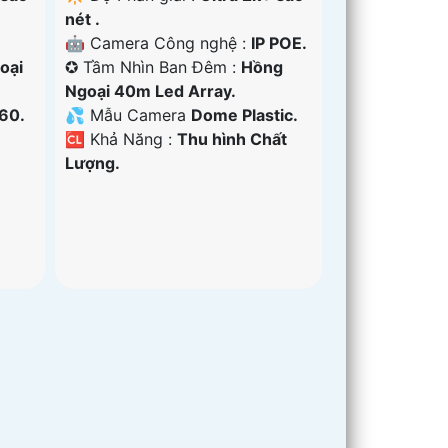
nét .
🤖️ Camera Công nghệ :
IP POE.
oại
✪ Tầm Nhìn Ban Đêm :
Hồng
Ngoại 40m Led Array.
60.
💦 Mẫu Camera
Dome Plastic.
️🆑 Khả Năng :
Thu hình Chất
Lượng.