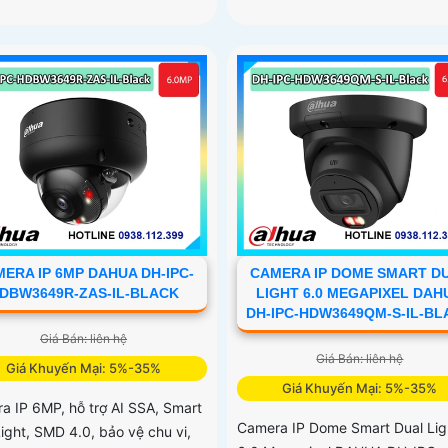
ERA IP 6MP DAHUA DH-IPC-
CAMERA IP DOME SMART D
DBW3649R-ZAS-IL-BLACK
LIGHT 6.0 MEGAPIXEL DAH
DH-IPC-HDW3649QM-S-IL-B
Giá Bán: liên hệ
Giá Bán: liên hệ
Giá Khuyến Mại: 5%-35%
Giá Khuyến Mại: 5%-35%
a IP 6MP, hỗ trợ AI SSA, Smart
Camera IP Dome Smart Dual Lig
ight, SMD 4.0, bảo vệ chu vi,