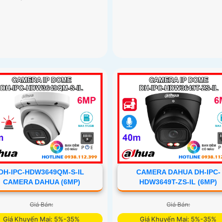
DH-IPC-HDW3649QM-S-IL
CAMERA DAHUA DH-IPC-
CAMERA DAHUA (6MP)
HDW3649T-ZS-IL (6MP)
Giá Bán:
Giá Bán:
Giá Khuyến Mại: 5%-35%
Giá Khuyến Mại: 5%-35%