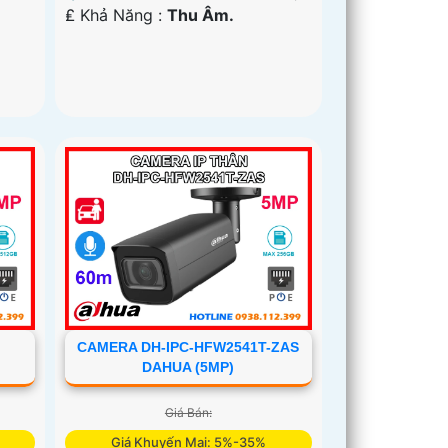
️₤ Khả Năng :
Thu Âm.
CAMERA DH-IPC-HFW2541T-ZAS
DAHUA (5MP)
Giá Bán:
Giá Khuyến Mại: 5%-35%