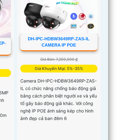
DH-IPC-HDBW3649RP-ZAS-IL
EP-
CAMERA IP POE
Giá Bán: 7,200,000 ₫
Giá Khuyến Mại: 5%-35%
Camera DH-IPC-HDBW3649RP-ZAS-
IL có chức năng chống báo động giả
 6MP
bằng cách phân biệt người xe và yếu
nh
tố gây báo động giả khác. Với công
p
nghệ IP POE ánh sáng kép cho hình
30m
ảnh đẹp cả ban đêm 6