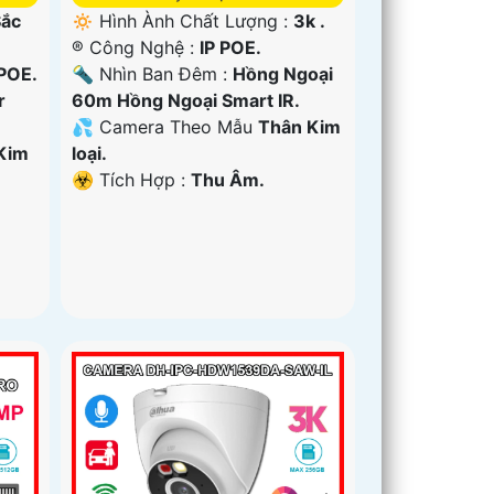
Sắc
🔅 Hình Ành Chất Lượng :
3k .
®️ Công Nghệ :
IP POE.
 POE.
🔦 Nhìn Ban Đêm :
Hồng Ngoại
r
60m Hồng Ngoại Smart IR.
💦 Camera Theo Mẫu
Thân Kim
Kim
loại.
️☣️ Tích Hợp :
Thu Âm.