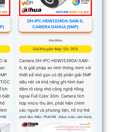
DH-IPC-HDW1539DA-SAW-IL
P)
CAMERA DAHUA (5MP)
Giá Bán:
Giá Khuyến Mại: 5%-35%
 là
Camera DH-IPC-HDW1539DA-SAW-
 an
IL là giải pháp an ninh thông minh với
 6MP
thiết kế nhỏ gọn có độ phân giải 5MP
 TiOC
siêu nét và khả năng ghi hình ban
Tích
đêm rõ ràng nhờ công nghệ hồng
n biệt
ngoại Full Color 30m. Camera tích
 hỗ
hợp micro thu âm, phát hiện chính
linh
xác người và phương tiện, hỗ trợ thẻ
12GB
nhớ lên đến 256GB, đảm bảo ghi hình
liên tục và hiệu quả