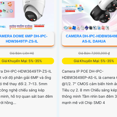
 nước IP67
AMERA DOME 6MP DH-IPC-
CAMERA DH-IPC-HDBW3649
HDW3649TP-ZS-IL
AS-IL DAHUA
Giá Bán: Liên Hệ
Giá Bán: 7,000,000 ₫
Giá Khuyến Mại: 5%-35%
Giá Khuyến Mại: 5%-35%
ra DH-IPC-HDW3649TP-ZS-IL
Camera IP POE DH-IPC-
ật với độ phân giải 6MP và ống
HDBW3649EP-AS-IL là camera
có thể thay đổi 2. 7–13. 5mm
@1/2. 7" CMOS cảm biến hình ả
công nghệ chiếu sáng kép
Tiêu cự 2. 8 mm Chiếu sáng ké
 minh, hỗ trợ quan sát ban đêm
thông minh Tầm nhìn ban đêm 
ới hồng...
mạnh mẽ với Chip SMD 4