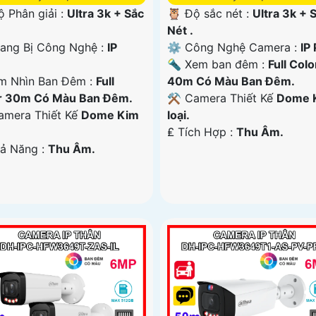
ộ Phân giải :
Ultra 3k + Sắc
🦉 Độ sắc nét :
Ultra 3k + 
Nét .
ang Bị Công Nghệ :
IP
⚙ Công Nghệ Camera :
IP
🔦 Xem ban đêm :
Full Colo
m Nhìn Ban Đêm :
Full
40m Có Màu Ban Ðêm.
r 30m Có Màu Ban Ðêm.
⚒ Camera Thiết Kế
Dome 
mera Thiết Kế
Dome Kim
loại.
️₤ Tích Hợp :
Thu Âm.
hả Năng :
Thu Âm.