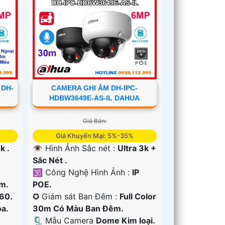
 DH-
CAMERA GHI ÂM DH-IPC-
HDBW3649E-AS-IL DAHUA
Giá Bán:
Giá Khuyến Mại: 5%-35%
k .
👁 Hình Ảnh Sắc nét :
Ultra 3k +
Sắc Nét .
🕉️ Công Nghệ Hình Ảnh :
IP
m.
POE.
60.
✪ Giám sát Ban Đêm :
Full Color
a.
30m Có Màu Ban Ðêm.
🗜️ Mẫu Camera
Dome Kim loại.