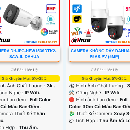
CAMERA KHÔNG DÂY DAHUA
ERA DH-IPC-HFW1539DTK2-
P5AS-PV (5MP)
SAW-IL DAHUA
Giá Bán: Liên Hệ
Giá Bán: Liên Hệ
Giá Khuyến Mại: 5%-35%
Giá Khuyến Mại: 5%-35%
👁️‍🗨 Hình Ành Chất Lượng :
3
nh Ành Chất Lượng :
3k .
⚒ Công Nghệ :
IP Wifi.
ông Nghệ :
IP Wifi.
🔴 Hình ảnh ban đêm :
Full
em ban đêm :
Full Color
Color 30m Có Màu Ban Ðê
Có Màu Ban Ðêm.
🐉️ Thiết Kế Camera
Xoay 3
mera Thiết Kế
Thân
️ლ Tích Hợp :
Thu Âm Và Lo
ic.
ích Hợp :
Thu Âm.