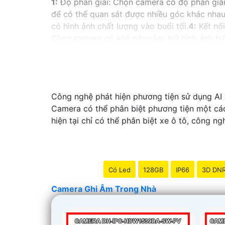
1:
Độ phân giải: Chọn camera có độ phân giải 
để có thể quan sát được nhiều góc khác nhau
có hình ảnh chất lượng vào buổi tối.
4:
Kết nối
Chọn camera có khả năng lưu trữ hình ảnh t
xoay và zoom giúp bạn điều chỉnh góc quay 
ảnh mọi lúc mọi nơi qua điện thoại.◗
8:
Chế đ
kiến.
9:
Tích hợp microphone và loa: Camera có
camera từ các thương hiệu uy tín để chắc chắ
Công nghệ phát hiện phương tiện sử dụng AI v
Camera có thể phân biệt phương tiện một các
hiện tại chỉ có thể phân biệt xe ô tô, công ng
Có Led
128GB
IP66
3D DN
Camera Ghi Âm Trong Nhà