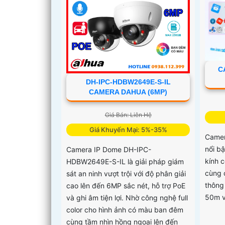
chống
C
DH-IPC-HDBW2649E-S-IL
CAMERA DAHUA (6MP)
Giá Bán: Liên Hệ
Giá Khuyến Mại: 5%-35%
Came
nổi b
Camera IP Dome DH-IPC-
kính 
HDBW2649E-S-IL là giải pháp giám
cùng 
sát an ninh vượt trội với độ phân giải
thông
cao lên đến 6MP sắc nét, hỗ trợ PoE
50m v
và ghi âm tiện lợi. Nhờ công nghệ full
color cho hình ảnh có màu ban đêm
cùng tầm nhìn hồng ngoại lên đến