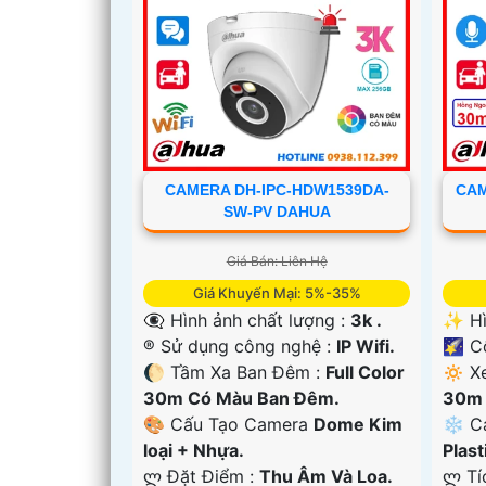
CAMERA DH-IPC-HDW1539DA-
CAM
SW-PV DAHUA
Giá Bán: Liên Hệ
Giá Khuyến Mại: 5%-35%
👁️‍🗨 Hình ảnh chất lượng :
3k .
✨ Hì
®️ Sử dụng công nghệ :
IP Wifi.
🌠 C
'
🌔 Tầm Xa Ban Đêm :
Full Color
🔅 X
30m Có Màu Ban Ðêm.
30m 
🎨 Cấu Tạo Camera
Dome Kim
❄ Ca
loại + Nhựa.
Plast
️ლ Đặt Điểm :
Thu Âm Và Loa.
️ლ T