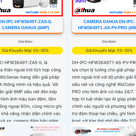
DH-IPC-HFW3649T-ZAS-IL
CAMERA DAHUA DH-IPC-
CAMERA DAHUA (6MP)
HFW3649T1-AS-PV-PRO (6M
Giá Bán:
Giá Bán:
Giá Khuyến Mại: 5%-35%
Giá Khuyến Mại: 5%-35%
C-HFW3649T-ZAS-IL là
DH-IPC-HFW3649T1-AS-PV-PRO
a thân ngoài trời tích hợp công
lựa chọn lý tưởng cho giải pháp
WizSense mang đến giải pháp
ninh ngoài trời với độ phân giải
h thông minh và hiệu quả. Với
siêu nét và công nghệ WizColor
ân giải 6MP siêu nét đèn kép
PRO cho hình ảnh có màu 24/7. 
ợ hình ảnh màu ban đêm, tầm
hợp trí tuệ nhân tạo AI giúp phâ
hồng ngoại 60m, cùng micro ghi
chính xác người và phương tiện
 khả năng nhận diện chính xác
trợ đàm thoại hai chiều, ghi hình 
 và xe, camera đảm bảo giám
hoạt với khe thẻ nhớ lên đến 5
huẩn xác 24/7 hỗ trợ POE, khe
hớ lên đến 512GB và chuẩn