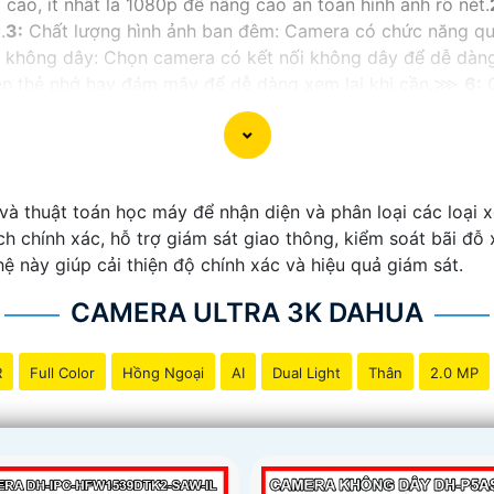
cao, ít nhất là 1080p để nâng cao an toàn hình ảnh rõ nét.
.
3:
Chất lượng hình ảnh ban đêm: Camera có chức năng qu
 không dây: Chọn camera có kết nối không dây để dễ dàng
rên thẻ nhớ hay đám mây để dễ dàng xem lại khi cần.⋙
6:
C
một cách linh hoạt.🤵
7:
Ứng dụng di động: Chọn camera có
ộ báo động: Camera có chế độ báo động sẽ gửi cảnh báo c
 tích hợp microphone và loa giúp bạn nghe và nói lại với 
n hơn chất lượng sản phẩm và dịch vụ hỗ trợ sau bán hàng 
à thuật toán học máy để nhận diện và phân loại các loại xe
h chính xác, hỗ trợ giám sát giao thông, kiểm soát bãi đ
hệ này giúp cải thiện độ chính xác và hiệu quả giám sát.
CAMERA ULTRA 3K DAHUA
R
Full Color
Hồng Ngoại
AI
Dual Light
Thân
2.0 MP