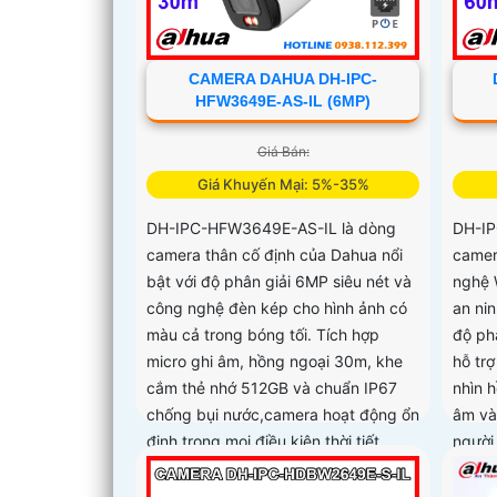
CAMERA DAHUA DH-IPC-
HFW3649E-AS-IL (6MP)
Giá Bán:
Giá Khuyến Mại: 5%-35%
DH-IPC-HFW3649E-AS-IL là dòng
DH-IP
camera thân cố định của Dahua nổi
camer
bật với độ phân giải 6MP siêu nét và
nghệ 
công nghệ đèn kép cho hình ảnh có
an nin
màu cả trong bóng tối. Tích hợp
độ ph
micro ghi âm, hồng ngoại 30m, khe
hỗ tr
cắm thẻ nhớ 512GB và chuẩn IP67
nhìn 
chống bụi nước,camera hoạt động ổn
âm và
định trong mọi điều kiện thời tiết
người
sát c
thẻ n