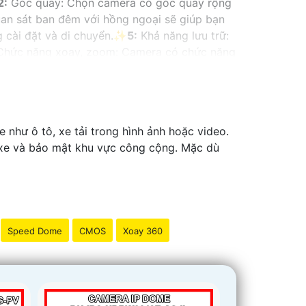
2:
Góc quay: Chọn camera có góc quay rộng
an sát ban đêm với hồng ngoại sẽ giúp bạn
 cài đặt và di chuyển.✨
5:
Khả năng lưu trữ:
hức năng xoay, zoom: Camera có chức năng
 ứng dụng di động để bạn có thể xem hình
ho bạn khi phát hiện chuyển động ngoài dự
người ở nhà.
10:
Thương hiệu uy tín: Chọn
tốt.
 như ô tô, xe tải trong hình ảnh hoặc video.
ỗ xe và bảo mật khu vực công cộng. Mặc dù
Speed Dome
CMOS
Xoay 360