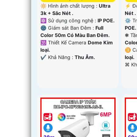
🔆 Hình ảnh chất lượng :
Ultra
️⚡ Đ
3k + Sắc Nét .
Nét .
⚛️ Sử dụng công nghệ :
IP POE.
⚙ Tr
🌚 Giám sát Ban Đêm :
Full
POE.
Color 50m Có Màu Ban Ðêm.
❃ Tầ
🕉️ Thiết Kế Camera
Dome Kim
Colo
loại.
♊ Ca
️✔️ Khả Năng :
Thu Âm.
loại.
️⌘ K