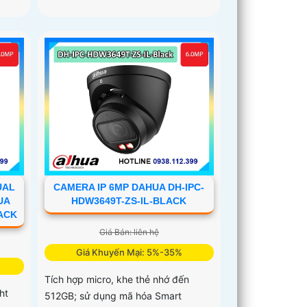
UAL
CAMERA IP 6MP DAHUA DH-IPC-
UA
HDW3649T-ZS-IL-BLACK
LACK
Giá Bán: liên hệ
Giá Khuyến Mại: 5%-35%
Tích hợp micro, khe thẻ nhớ đến
ht
512GB; sử dụng mã hóa Smart