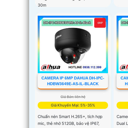
30m
CAMERA IP 6MP DAHUA DH-IPC-
CAM
HDBW3649E-AS-IL-BLACK
H
Giá Bán: liên hệ
Giá Khuyến Mại: 5%-35%
Chuẩn nén Smart H.265+, tích hợp
Camer
mic, thẻ nhớ 512GB, bảo vệ IP67,
Dual L