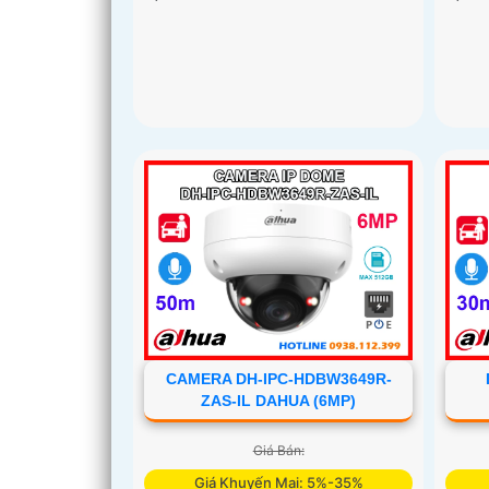
CAMERA DH-IPC-HDBW3649R-
ZAS-IL DAHUA (6MP)
Giá Bán:
Giá Khuyến Mại: 5%-35%