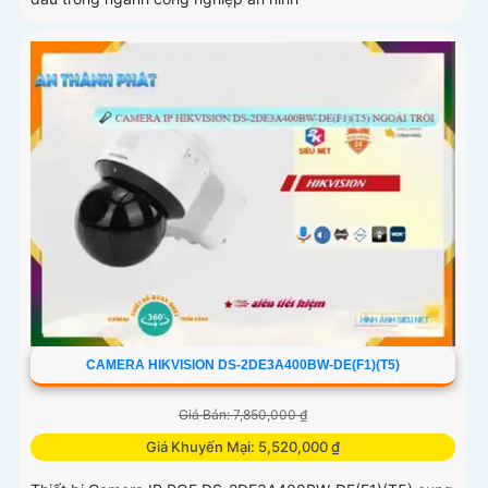
CAMERA HIKVISION DS-2DE3A400BW-DE(F1)(T5)
Giá Bán: 7,850,000 ₫
Giá Khuyến Mại: 5,520,000 ₫