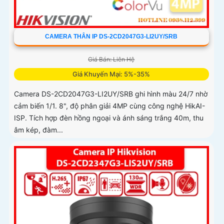
CAMERA THÂN IP DS-2CD2047G3-LI2UY/SRB
Giá Bán: Liên Hệ
Giá Khuyến Mại: 5%-35%
Camera DS-2CD2047G3-LI2UY/SRB ghi hình màu 24/7 nhờ
cảm biến 1/1. 8", độ phân giải 4MP cùng công nghệ HikAI-
ISP. Tích hợp đèn hồng ngoại và ánh sáng trắng 40m, thu
âm kép, đàm...