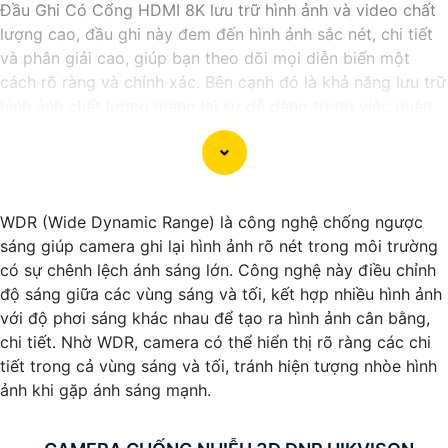
Đầu Ghi Có Cổng HDMI 8K lưu trữ hình ảnh và video chất
lượng cao, đầu ghi này đem đến hình ảnh sắc nét, chi tiết
và phân giải cao, giúp bạn theo dõi mọi diễn biến một
cách rõ ràng và chính xác. Bên cạnh đó là khả năng lưu trữ
hình ảnh chất lượng mang lại sự dễ dàng trong việc quản
lý và giám sát an ninh.
WDR (Wide Dynamic Range) là công nghệ chống ngược
sáng giúp camera ghi lại hình ảnh rõ nét trong môi trường
có sự chênh lệch ánh sáng lớn. Công nghệ này điều chỉnh
độ sáng giữa các vùng sáng và tối, kết hợp nhiều hình ảnh
với độ phơi sáng khác nhau để tạo ra hình ảnh cân bằng,
chi tiết. Nhờ WDR, camera có thể hiển thị rõ ràng các chi
tiết trong cả vùng sáng và tối, tránh hiện tượng nhòe hình
ảnh khi gặp ánh sáng mạnh.
'