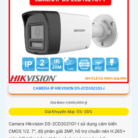
CAMERA IP HIKVISION DS-2CD1021G1-I
Giá Bán: 1,340,000 ₫
Giá Khuyến Mại: 5%-35%
Camera Hikvision DS-2CD2021G1-I sử dụng cảm biến
CMOS 1/2. 7", độ phân giải 2MP, hỗ trợ chuẩn nén H.265+