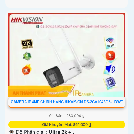
CAMERA IP 4MP CHÍNH HÃNG HIKVISION DS-2CV1043G2-LIDWF
Giá Bán: 1,230,000 ₫
Giá Khuyến Mại: 861,000 ₫
👁 Độ Phân giải :
Ultra 2k + .