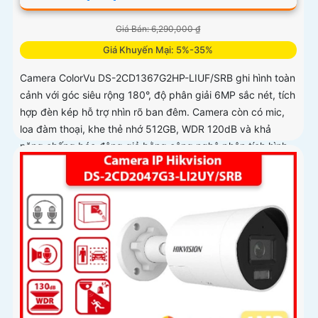
Giá Bán: 6,290,000 ₫
Giá Khuyến Mại: 5%-35%
Camera ColorVu DS-2CD1367G2HP-LIUF/SRB ghi hình toàn
cảnh với góc siêu rộng 180°, độ phân giải 6MP sắc nét, tích
hợp đèn kép hỗ trợ nhìn rõ ban đêm. Camera còn có mic,
loa đàm thoại, khe thẻ nhớ 512GB, WDR 120dB và khả
năng chống báo động giả bằng công nghệ phân tích hình
ảnh thông minh