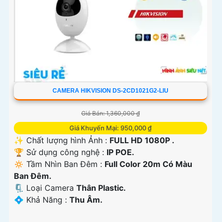
CAMERA HIKVISION DS-2CD1021G2-LIU
Giá Bán: 1,360,000 ₫
Giá Khuyến Mại: 950,000 ₫
✨ Chất lượng hình Ảnh :
FULL HD 1080P .
🏆 Sử dụng công nghệ :
IP POE.
🔅 Tầm Nhìn Ban Đêm :
Full Color 20m Có Màu
Ban Ðêm.
🗜️ Loại Camera
Thân Plastic.
️💠 Khả Năng :
Thu Âm.