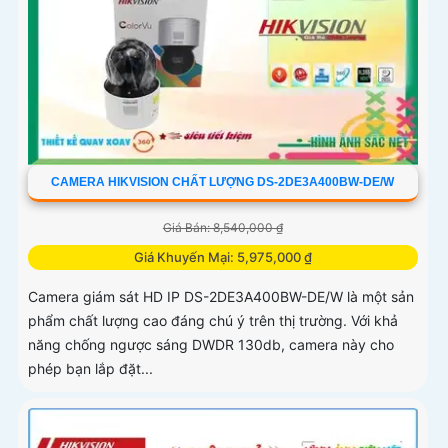
CAMERA HIKVISION CHẤT LƯỢNG DS-2DE3A400BW-DE/W
Giá Bán: 8,540,000 ₫
Giá Khuyến Mại: 5,975,000 ₫
Camera giám sát HD IP DS-2DE3A400BW-DE/W là một sản
phẩm chất lượng cao đáng chú ý trên thị trường. Với khả
năng chống ngược sáng DWDR 130db, camera này cho
phép bạn lắp đặt...