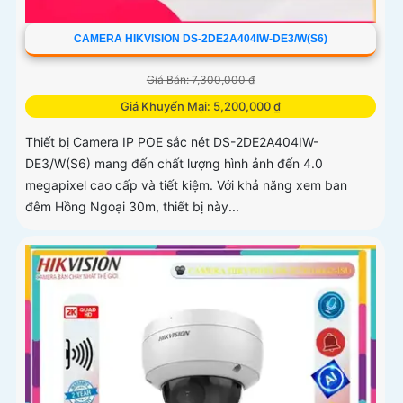
CAMERA HIKVISION DS-2DE2A404IW-DE3/W(S6)
Giá Bán: 7,300,000 ₫
Giá Khuyến Mại: 5,200,000 ₫
Thiết bị Camera IP POE sắc nét DS-2DE2A404IW-
DE3/W(S6) mang đến chất lượng hình ảnh đến 4.0
megapixel cao cấp và tiết kiệm. Với khả năng xem ban
đêm Hồng Ngoại 30m, thiết bị này...