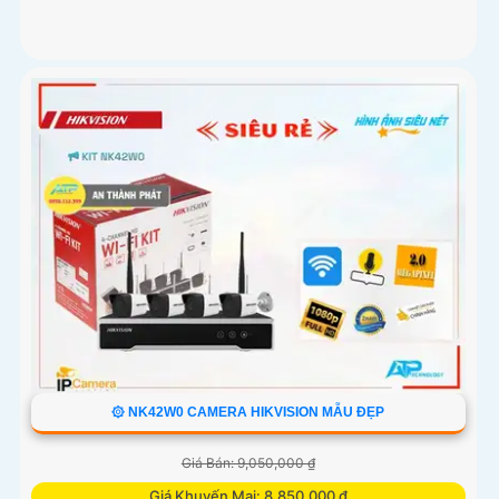
۞ NK42W0 CAMERA HIKVISION MẪU ĐẸP
Giá Bán: 9,050,000 ₫
Giá Khuyến Mại: 8,850,000 ₫