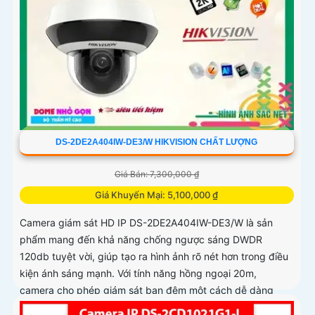
DS-2DE2A404IW-DE3/W HIKVISION CHẤT LƯỢNG
Giá Bán: 7,300,000 ₫
Giá Khuyến Mại: 5,100,000 ₫
Camera giám sát HD IP DS-2DE2A404IW-DE3/W là sản
phẩm mang đến khả năng chống ngược sáng DWDR
120db tuyệt vời, giúp tạo ra hình ảnh rõ nét hơn trong điều
kiện ánh sáng mạnh. Với tính năng hồng ngoại 20m,
camera cho phép giám sát ban đêm một cách dễ dàng