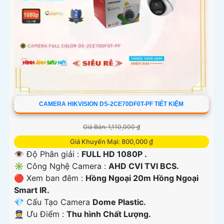
CAMERA HIKVISION DS-2CE70DF0T-PF TIẾT KIỆM
Giá Bán: 1,110,000 ₫
Giá Khuyến Mại: 800,000 ₫
👁 Độ Phân giải :
FULL HD 1080P .
✳️ Công Nghệ Camera :
AHD CVI TVI BCS.
🔴 Xem ban đêm :
Hồng Ngoại 20m Hồng Ngoại
Smart IR.
💎 Cấu Tạo Camera
Dome Plastic.
️👮 Ưu Điểm :
Thu hình Chất Lượng.