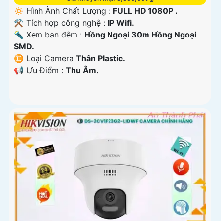
🔅 Hình Ành Chất Lượng :
FULL HD 1080P .
⚒ Tích hợp công nghệ :
IP Wifi.
🔦 Xem ban đêm :
Hồng Ngoại 30m Hồng Ngoại
SMD.
♊ Loại Camera
Thân Plastic.
️📢 Ưu Điểm :
Thu Âm.