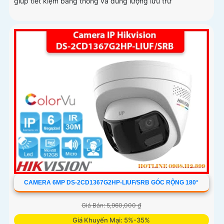
giúp tiết kiệm băng thông và dung lượng lưu trữ
CAMERA 6MP DS-2CD1367G2HP-LIUF/SRB GÓC RỘNG 180°
Giá Bán: 5,960,000 ₫
Giá Khuyến Mại: 5%-35%