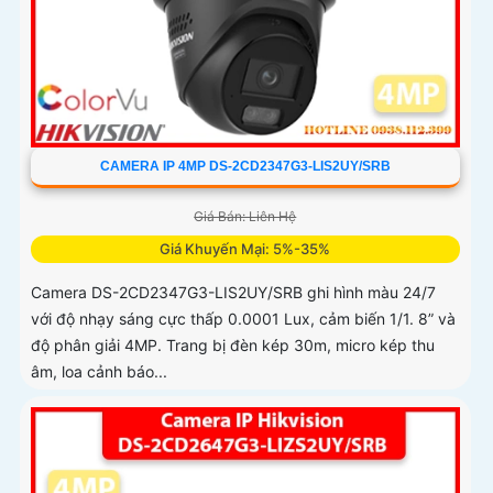
CAMERA IP 4MP DS-2CD2347G3-LIS2UY/SRB
Giá Bán: Liên Hệ
Giá Khuyến Mại: 5%-35%
Camera DS-2CD2347G3-LIS2UY/SRB ghi hình màu 24/7
với độ nhạy sáng cực thấp 0.0001 Lux, cảm biến 1/1. 8” và
độ phân giải 4MP. Trang bị đèn kép 30m, micro kép thu
âm, loa cảnh báo...