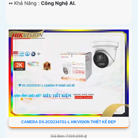
️↭ Khả Năng :
Công Nghệ AI.
CAMERA DS-2CD2347G1-L HIKVISION THIẾT KẾ ĐẸP
Giá Bán: 7,100,000 ₫