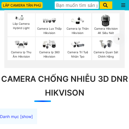
LẮP CAMERA TÂN PHÚ
Lắp Camera
Hybird Light
Camera Lux Thấp
Camera Ip Thân
Camera Hikvision
Hikvision
Hikvision
4K Siêu Nét
Camera Ip Thu
Camera Ip 360
Camera Trí Tuệ
Camera Quan Sát
Âm Hikvision
Hikvision
Nhân Tạo
Chính Hãng
CAMERA CHỐNG NHIỄU 3D DNR
HIKVISON