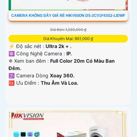
CAMERA KHÔNG DÂY GIÁ RẺ HIKVISION DS-2CV1F43G2-LIDWF
Giá Bán: 1,230,000 ₫
Giá Khuyến Mại: 861,000 ₫
️⚡ Độ sắc nét :
Ultra 2k + .
⚛️ Công Nghệ Camera :
IP.
❈ Xem ban đêm :
Full Color 20m Có Màu Ban
Ðêm.
🕉️ Camera Dòng
Xoay 360.
️🆑 Ưu Điểm :
Thu Âm Và Loa.