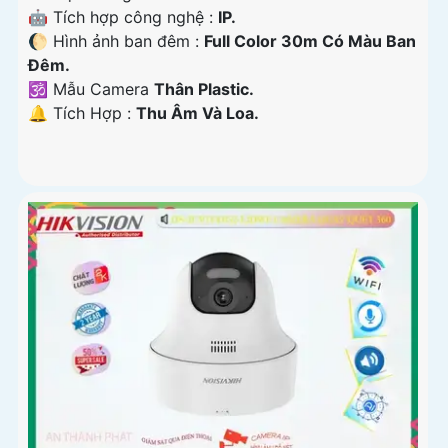
🤖️ Tích hợp công nghệ :
IP.
🌔 Hình ảnh ban đêm :
Full Color 30m Có Màu Ban
Ðêm.
🕉️ Mẫu Camera
Thân Plastic.
️🔔 Tích Hợp :
Thu Âm Và Loa.