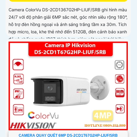
Camera ColorVu DS-2CD1367G2HP-LIUF/SRB ghi hình màu
24/7 với độ phân giải 6MP sắc nét, góc nhìn siêu rộng 180°,
hỗ trợ đèn hồng ngoại và ánh sáng trắng tầm xa 30m. Tích
hợp micro, loa, khe thẻ nhớ đến 512GB, đèn cảnh báo xanh
đỏ và chống nước IP67, thích hợp giám sát ngoài trời hiệu
quả
CAMERA QUAY QUÉT 6MP DS-2CD1T67G2HP-LIUF/SRB