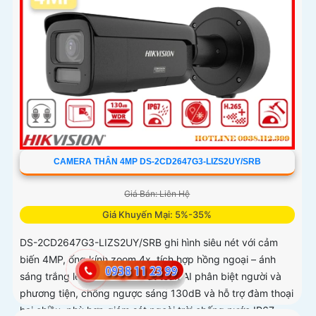
CAMERA THÂN 4MP DS-2CD2647G3-LIZS2UY/SRB
Giá Bán: Liên Hệ
Giá Khuyến Mại: 5%-35%
DS-2CD2647G3-LIZS2UY/SRB ghi hình siêu nét với cảm
biến 4MP, ống kính zoom 4x, tích hợp hồng ngoại – ánh
sáng trắng lên tới 60m. Thuật toán AI phân biệt người và
phương tiện, chống ngược sáng 130dB và hỗ trợ đàm thoại
hai chiều, phù hợp giám sát ngoài trời chống nước IP67