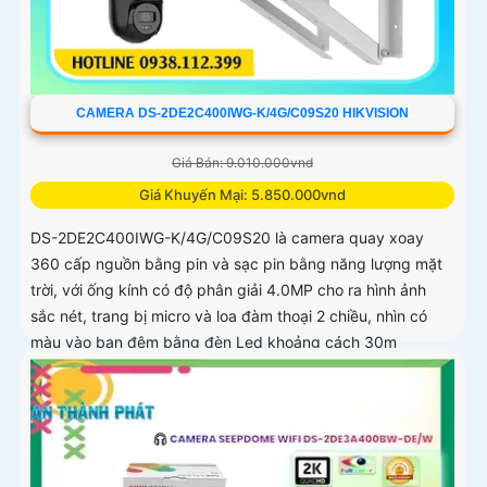
CAMERA DS-2DE2C400IWG-K/4G/C09S20 HIKVISION
Giá Bán: 9.010.000vnd
Giá Khuyến Mại: 5.850.000vnd
DS-2DE2C400IWG-K/4G/C09S20 là camera quay xoay
360 cấp nguồn bằng pin và sạc pin bằng năng lượng mặt
trời, với ống kính có độ phân giải 4.0MP cho ra hình ảnh
sắc nét, trang bị micro và loa đàm thoại 2 chiều, nhìn có
màu vào ban đêm bằng đèn Led khoảng cách 30m