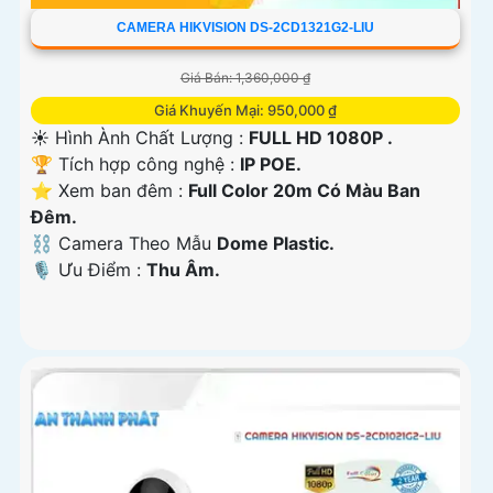
CAMERA HIKVISION DS-2CD1321G2-LIU
Giá Bán: 1,360,000 ₫
Giá Khuyến Mại: 950,000 ₫
☀️ Hình Ành Chất Lượng :
FULL HD 1080P .
🏆 Tích hợp công nghệ :
IP POE.
⭐ Xem ban đêm :
Full Color 20m Có Màu Ban
Ðêm.
⛓ Camera Theo Mẫu
Dome Plastic.
️🎙 Ưu Điểm :
Thu Âm.