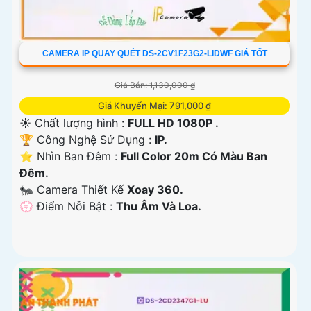
CAMERA IP QUAY QUÉT DS-2CV1F23G2-LIDWF GIÁ TỐT
Giá Bán: 1,130,000 ₫
Giá Khuyến Mại: 791,000 ₫
☀️ Chất lượng hình :
FULL HD 1080P .
🏆 Công Nghệ Sử Dụng :
IP.
⭐ Nhìn Ban Đêm :
Full Color 20m Có Màu Ban
Ðêm.
🐜 Camera Thiết Kế
Xoay 360.
️💮 Điểm Nỗi Bật :
Thu Âm Và Loa.