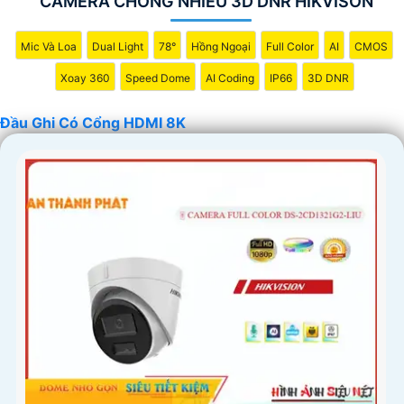
CAMERA CHỐNG NHIỄU 3D DNR HIKVISON
Mic Và Loa
Dual Light
78°
Hồng Ngoại
Full Color
AI
CMOS
Xoay 360
Speed Dome
AI Coding
IP66
3D DNR
Đầu Ghi Có Cổng HDMI 8K