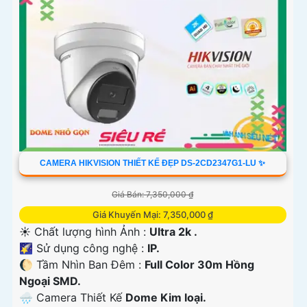
CAMERA HIKVISION THIẾT KẾ ĐẸP DS-2CD2347G1-LU ✨
Giá Bán: 7,350,000 ₫
Giá Khuyến Mại: 7,350,000 ₫
☀️ Chất lượng hình Ảnh :
Ultra 2k .
🌠 Sử dụng công nghệ :
IP.
🌔 Tầm Nhìn Ban Đêm :
Full Color 30m Hồng
Ngoại SMD.
🌧️ Camera Thiết Kế
Dome Kim loại.