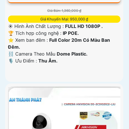
Giá Bán: 1,360,000 ₫
Giá Khuyến Mại: 950,000 ₫
☀️ Hình Ành Chất Lượng :
FULL HD 1080P .
🏆 Tích hợp công nghệ :
IP POE.
⭐ Xem ban đêm :
Full Color 20m Có Màu Ban
Ðêm.
⛓ Camera Theo Mẫu
Dome Plastic.
️🎙 Ưu Điểm :
Thu Âm.