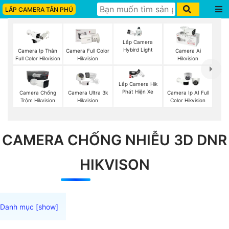
LẮP CAMERA TÂN PHÚ
Lắp Camera
Hybird Light
Camera Ip Thân
Camera Full Color
Camera Ai
Full Color Hikvision
Hikvision
Hikvision
Lắp Camera Hik
Phát Hiện Xe
Camera Chống
Camera Ultra 3k
Camera Ip AI Full
Trộm Hikvision
Hikvision
Color Hikvision
CAMERA CHỐNG NHIỄU 3D DNR
HIKVISON