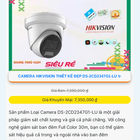
CAMERA HIKVISION THIẾT KẾ ĐẸP DS-2CD2347G1-LU ✨
Giá Bán: 7,350,000 ₫
Giá Khuyến Mại: 7,350,000 ₫
Sản phẩm Loại Camera DS-2CD2347G1-LU là một giải
pháp giám sát chất lượng và giá cả phải chăng. Với công
nghệ giám sát ban đêm Full Color 30m, bạn có thể giám
sát hiệu quả cả trong và ngoài nhà vào ban đêm