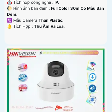
🤖️ Tích hợp công nghệ :
IP.
🌔 Hình ảnh ban đêm :
Full Color 30m Có Màu Ban
Ðêm.
🕉️ Mẫu Camera
Thân Plastic.
️🔔 Tích Hợp :
Thu Âm Và Loa.