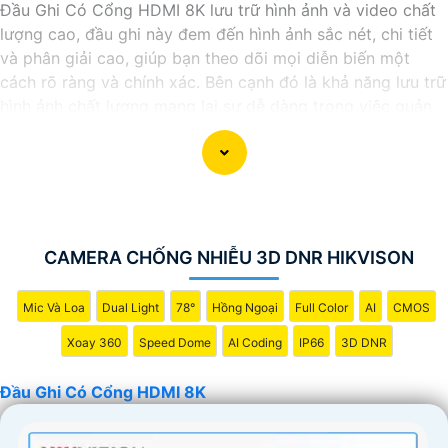
Đầu Ghi Có Cổng HDMI 8K lưu trữ hình ảnh và video chất
lượng cao, đầu ghi này đem đến hình ảnh sắc nét, chi tiết
và phân giải cao, giúp bạn theo dõi mọi diễn biến một
cách rõ ràng và chính xác. Bên cạnh đó là khả năng lưu trữ
hình ảnh chất lượng mang lại sự dễ dàng trong việc quản
lý và giám sát an ninh.
CAMERA CHỐNG NHIỄU 3D DNR HIKVISON
Mic Và Loa
Dual Light
78°
Hồng Ngoại
Full Color
AI
CMOS
Xoay 360
Speed Dome
AI Coding
IP66
3D DNR
Đầu Ghi Có Cổng HDMI 8K
'