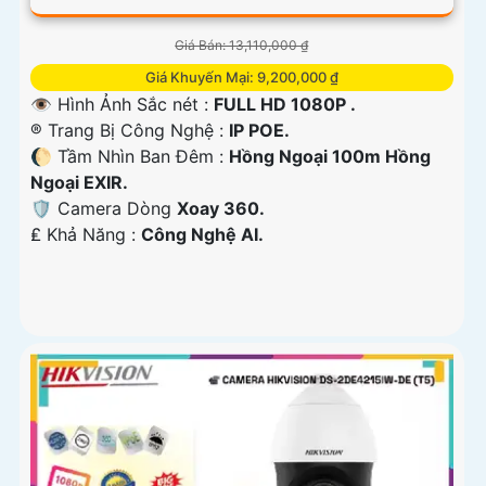
Giá Bán: 13,110,000 ₫
Giá Khuyến Mại: 9,200,000 ₫
👁 Hình Ảnh Sắc nét :
FULL HD 1080P .
®️ Trang Bị Công Nghệ :
IP POE.
🌔 Tầm Nhìn Ban Đêm :
Hồng Ngoại 100m Hồng
Ngoại EXIR.
🛡 Camera Dòng
Xoay 360.
️₤ Khả Năng :
Công Nghệ AI.