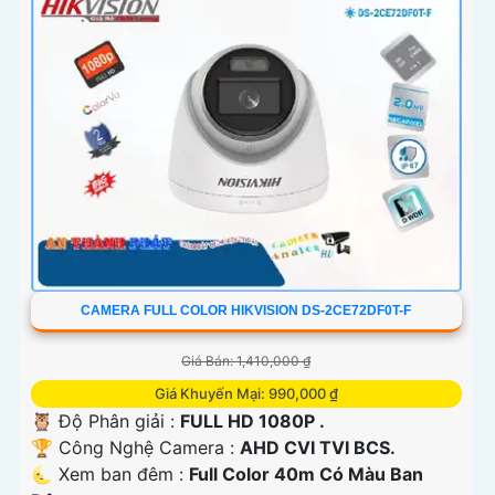
CAMERA FULL COLOR HIKVISION DS-2CE72DF0T-F
Giá Bán: 1,410,000 ₫
Giá Khuyến Mại: 990,000 ₫
🦉 Độ Phân giải :
FULL HD 1080P .
🏆 Công Nghệ Camera :
AHD CVI TVI BCS.
🌜 Xem ban đêm :
Full Color 40m Có Màu Ban