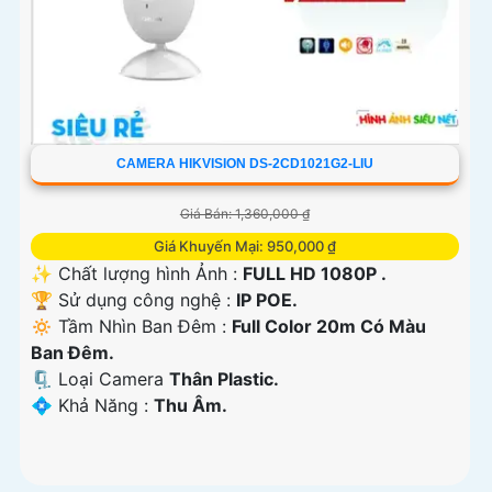
CAMERA HIKVISION DS-2CD1021G2-LIU
Giá Bán: 1,360,000 ₫
Giá Khuyến Mại: 950,000 ₫
✨ Chất lượng hình Ảnh :
FULL HD 1080P .
🏆 Sử dụng công nghệ :
IP POE.
🔅 Tầm Nhìn Ban Đêm :
Full Color 20m Có Màu
Ban Ðêm.
🗜️ Loại Camera
Thân Plastic.
️💠 Khả Năng :
Thu Âm.