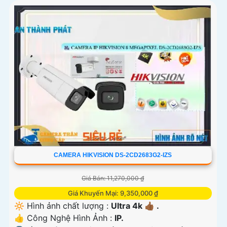
CAMERA HIKVISION DS-2CD2683G2-IZS
Giá Bán: 11,270,000 ₫
Giá Khuyến Mại: 9,350,000 ₫
🔆 Hình ảnh chất lượng :
Ultra 4k 👍🏾 .
👍 Công Nghệ Hình Ảnh :
IP.