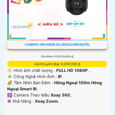
CAMERA HIKVISION DS-2DE4215IW-DE(T5)
Giá Bán: 12,570,000 ₫
Giá Khuyến Mại: 9,200,000 ₫
🔆 Hình ảnh chất lượng :
FULL HD 1080P .
✳️ Công Nghệ Hình Ảnh :
IP.
🌈 Tầm Nhìn Ban Đêm :
Hồng Ngoại 100m Hồng
Ngoại Smart IR.
🕉️ Camera Theo Mẫu
Xoay 360.
️⌘ Khả Năng :
Xoay Zoom.