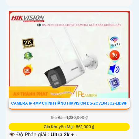
CAMERA IP 4MP CHÍNH HÃNG HIKVISION DS-2CV1043G2-LIDWF
Giá Bán: 1,230,000 ₫
Giá Khuyến Mại: 861,000 ₫
👁 Độ Phân giải :
Ultra 2k + .