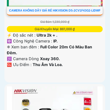
CAMERA KHÔNG DÂY GIÁ RẺ HIKVISION DS-2CV1F43G2-LIDWF
Giá Bán: 1,230,000 ₫
Giá Khuyến Mại: 861,000 ₫
️⚡ Độ sắc nét :
Ultra 2k + .
⚛️ Công Nghệ Camera :
IP.
❈ Xem ban đêm :
Full Color 20m Có Màu Ban
Ðêm.
🕉️ Camera Dòng
Xoay 360.
️🆑 Ưu Điểm :
Thu Âm Và Loa.