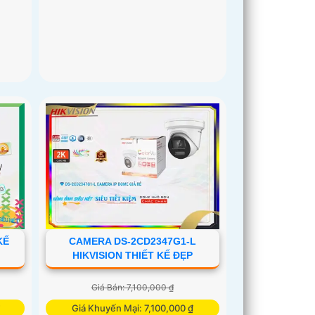
KẾ
CAMERA DS-2CD2347G1-L
HIKVISION THIẾT KẾ ĐẸP
Giá Bán: 7,100,000 ₫
Giá Khuyến Mại: 7,100,000 ₫