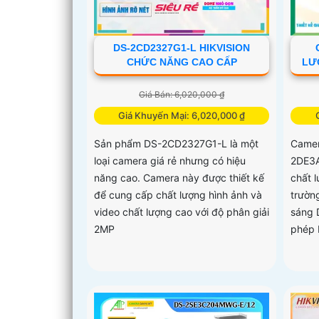
DS-2CD2327G1-L HIKVISION
CHỨC NĂNG CAO CẤP
LƯ
Giá Bán: 6,020,000 ₫
Giá Khuyến Mại: 6,020,000 ₫
Sản phẩm DS-2CD2327G1-L là một
Camer
loại camera giá rẻ nhưng có hiệu
2DE3
năng cao. Camera này được thiết kế
chất 
để cung cấp chất lượng hình ảnh và
trườn
video chất lượng cao với độ phân giải
sáng 
2MP
phép b