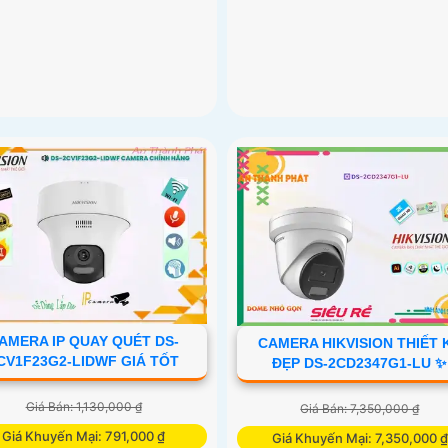
AMERA IP QUAY QUÉT DS-
CAMERA HIKVISION THIẾT 
CV1F23G2-LIDWF GIÁ TỐT
ĐẸP DS-2CD2347G1-LU ✨
Giá Bán: 1,130,000 ₫
Giá Bán: 7,350,000 ₫
Giá Khuyến Mại: 791,000 ₫
Giá Khuyến Mại: 7,350,000 ₫