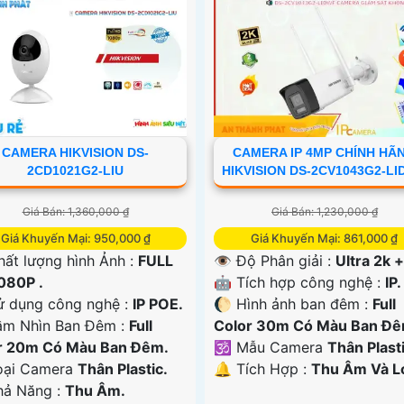
CAMERA HIKVISION DS-
CAMERA IP 4MP CHÍNH HÃ
2CD1021G2-LIU
HIKVISION DS-2CV1043G2-L
Giá Bán: 1,360,000 ₫
Giá Bán: 1,230,000 ₫
Giá Khuyến Mại: 950,000 ₫
Giá Khuyến Mại: 861,000 ₫
ất lượng hình Ảnh :
FULL
👁 Độ Phân giải :
Ultra 2k +
080P .
🤖️ Tích hợp công nghệ :
IP.
ử dụng công nghệ :
IP POE.
🌔 Hình ảnh ban đêm :
Full
ầm Nhìn Ban Đêm :
Full
Color 30m Có Màu Ban Ðê
r 20m Có Màu Ban Ðêm.
🕉️ Mẫu Camera
Thân Plasti
Loại Camera
Thân Plastic.
️🔔 Tích Hợp :
Thu Âm Và L
Khả Năng :
Thu Âm.