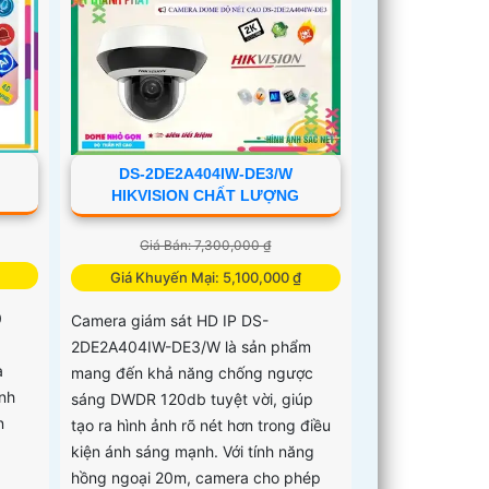
DS-2DE2A404IW-DE3/W
HIKVISION CHẤT LƯỢNG
Giá Bán: 7,300,000 ₫
Giá Khuyến Mại: 5,100,000 ₫
0
Camera giám sát HD IP DS-
2DE2A404IW-DE3/W là sản phẩm
a
mang đến khả năng chống ngược
ình
sáng DWDR 120db tuyệt vời, giúp
n
tạo ra hình ảnh rõ nét hơn trong điều
kiện ánh sáng mạnh. Với tính năng
hồng ngoại 20m, camera cho phép