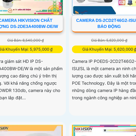
CAMERA HIKVISION CHẤT
CAMERA DS-2CD2T46G2-ISU
ỢNG DS-2DE3A400BW-DE/W
BÁO ĐỘNG
Giá Bán: 8,540,000 ₫
Giá Bán: 5,620,000 ₫
Giá Khuyến Mại: 5,975,000 ₫
Giá Khuyến Mại: 5,620,000 
a giám sát HD IP DS-
Camera IP POEDS-2CD2T46G2-
A400BW-DE/W là một sản phẩm
ISU/SL là một camera an ninh c
lượng cao đáng chú ý trên thị
lượng cao được sản xuất bởi hã
g. Với khả năng chống ngược
POE Technology. Đây là một tro
DWDR 130db, camera này cho
những dòng camera IP hàng đầ
ạn lắp đặt...
trong ngành công nghiệp an nin