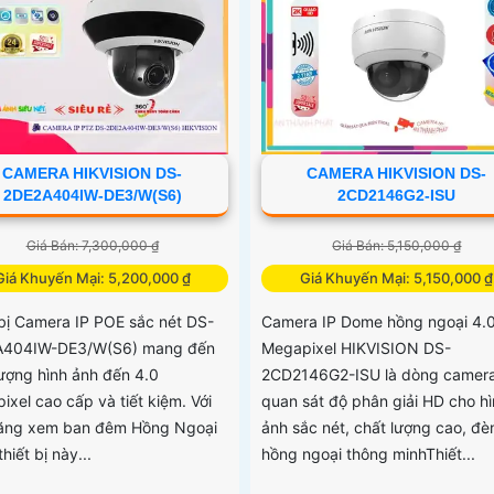
CAMERA HIKVISION DS-
CAMERA HIKVISION DS-
2DE2A404IW-DE3/W(S6)
2CD2146G2-ISU
Giá Bán: 7,300,000 ₫
Giá Bán: 5,150,000 ₫
Giá Khuyến Mại: 5,200,000 ₫
Giá Khuyến Mại: 5,150,000 ₫
 bị Camera IP POE sắc nét DS-
Camera IP Dome hồng ngoại 4.
A404IW-DE3/W(S6) mang đến
Megapixel HIKVISION DS-
lượng hình ảnh đến 4.0
2CD2146G2-ISU là dòng camer
ixel cao cấp và tiết kiệm. Với
quan sát độ phân giải HD cho h
ăng xem ban đêm Hồng Ngoại
ảnh sắc nét, chất lượng cao, đè
hiết bị này...
hồng ngoại thông minhThiết...