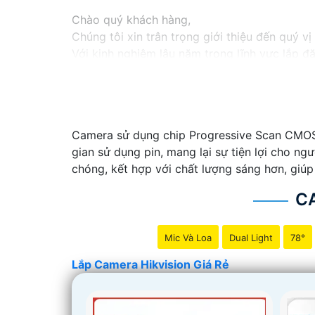
Chào quý khách hàng,
Chúng tôi xin trân trọng giới thiệu đến quý v
Với kinh nghiệm lâu năm trong lĩnh vực lắp đ
an ninh hiệu quả, đáng tin cậy và tiết kiệm chi
Camera của Hikvision được biết đến là một tr
tiên tiến, camera Hikvision không chỉ
chắc ch
Nếu quý vị quan tâm đến việc lắp đặt camera 
Camera sử dụng chip Progressive Scan CMOS n
vị.
gian sử dụng pin, mang lại sự tiện lợi cho ng
chóng, kết hợp với chất lượng sáng hơn, giúp
C
Mic Và Loa
Dual Light
78°
Lắp Camera Hikvision Giá Rẻ