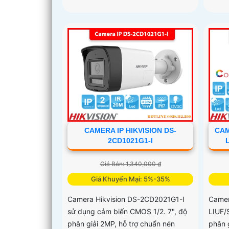
CAMERA IP HIKVISION DS-
CAM
2CD1021G1-I
Giá Bán: 1,340,000 ₫
Giá Khuyến Mại: 5%-35%
Camera Hikvision DS-2CD2021G1-I
Came
sử dụng cảm biến CMOS 1/2. 7", độ
LIUF/
phân giải 2MP, hỗ trợ chuẩn nén
phân 