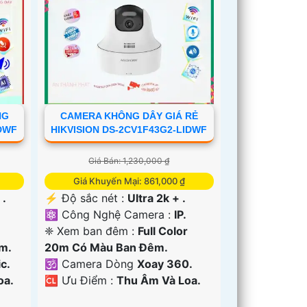
NG
CAMERA KHÔNG DÂY GIÁ RẺ
IDWF
HIKVISION DS-2CV1F43G2-LIDWF
Giá Bán: 1,230,000 ₫
Giá Khuyến Mại: 861,000 ₫
 .
️⚡ Độ sắc nét :
Ultra 2k + .
⚛️ Công Nghệ Camera :
IP.
❈ Xem ban đêm :
Full Color
m.
20m Có Màu Ban Ðêm.
c.
🕉️ Camera Dòng
Xoay 360.
oa.
️🆑 Ưu Điểm :
Thu Âm Và Loa.