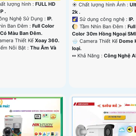
ất lượng hình :
FULL HD
☀️ Chất lượng hình Ảnh :
Ul
P .
2k .
ông Nghệ Sử Dụng :
IP.
🌠 Sử dụng công nghệ :
IP.
ìn Ban Đêm :
Full Color
🌔 Tầm Nhìn Ban Đêm :
Full
Có Màu Ban Ðêm.
Color 30m Hồng Ngoại SM
amera Thiết Kế
Xoay 360.
🌧️ Camera Thiết Kế
Dome 
iểm Nỗi Bật :
Thu Âm Và
loại.
️↭ Khả Năng :
Công Nghệ AI