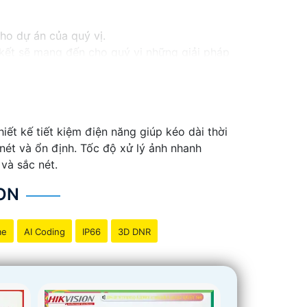
cho dự án của quý vị.
m kết sẽ mang đến cho quý vị những giải pháp
inh video. Với các tính năng và công nghệ
và an toàn cho dự án của quý vị.
ng tôi luôn sẵn lòng hỗ trợ và tư vấn cho quý
ết kế tiết kiệm điện năng giúp kéo dài thời
 nét và ổn định. Tốc độ xử lý ảnh nhanh
và sắc nét.
ON
me
AI Coding
IP66
3D DNR