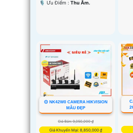
️🎙 Ưu Điểm :
Thu Âm.
C
۞ NK42W0 CAMERA HIKVISION
2
MẪU ĐẸP
Giá Bán: 9,050,000 ₫
Giá Khuyến Mại: 8,850,000 ₫