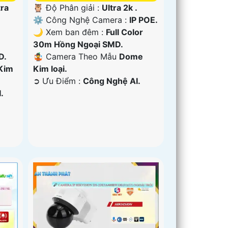
tra
🦉 Độ Phân giải :
Ultra 2k .
⚙ Công Nghệ Camera :
IP POE.
🌙 Xem ban đêm :
Full Color
30m Hồng Ngoại SMD.
D.
🤹 Camera Theo Mẫu
Dome
Kim
Kim loại.
️➲ Ưu Điểm :
Công Nghệ AI.
.