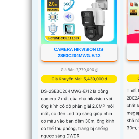
CAMERA HIKVISION DS-
2SE3C204MWG-E/12
Giá Bán: 7,770,000 ₫
Giá Khuyến Mại: 5,439,000 ₫
Thiết
DS-2SE3C204MWG-E/12 là dòng
2DE2
camera 2 mắt của nhà hikvision với
chất 
ống kính có độ phân giải 2.0MP mỗi
megap
mắt, có đèn Led trợ sáng giúp nhìn
khả n
có màu vào ban đêm 30m, ống kính
30m, t
có thể thu phóng, trang bị chống
ngược sáng DWDR