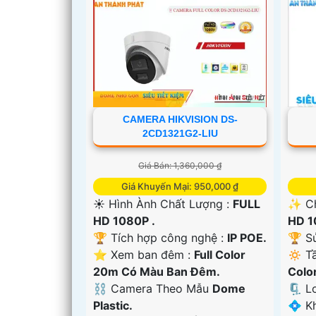
CAMERA HIKVISION DS-
2CD1321G2-LIU
Giá Bán: 1,360,000 ₫
Giá Khuyến Mại: 950,000 ₫
☀️ Hình Ành Chất Lượng :
FULL
✨ Ch
HD 1080P .
HD 1
🏆 Tích hợp công nghệ :
IP POE.
🏆 S
⭐ Xem ban đêm :
Full Color
🔅 T
'
20m Có Màu Ban Ðêm.
Colo
⛓ Camera Theo Mẫu
Dome
🗜️ 
Plastic.
️💠 