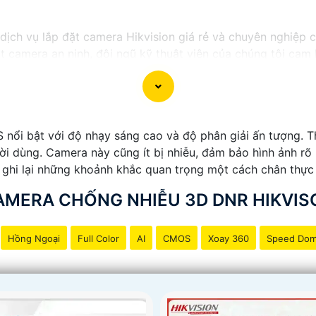
ị dịch vụ lắp đặt camera Hikvision giá rẻ và chuyên nghiệp 
ặt camera an ninh, đội ngũ kỹ thuật viên của chúng tôi ca
 phí.
ong những thương hiệu hàng đầu thế giới về giải pháp an n
ắn
chất lượng hình ảnh sắc nét mà còn đem đến sự tin cậy 
Hikvision giá rẻ và chuyên nghiệp cho dự án của mình, chú
ổi bật với độ nhạy sáng cao và độ phân giải ấn tượng. Thi
ười dùng. Camera này cũng ít bị nhiễu, đảm bảo hình ảnh rõ
 ghi lại những khoảnh khắc quan trọng một cách chân thực 
AMERA CHỐNG NHIỄU 3D DNR HIKVIS
Hồng Ngoại
Full Color
AI
CMOS
Xoay 360
Speed Do