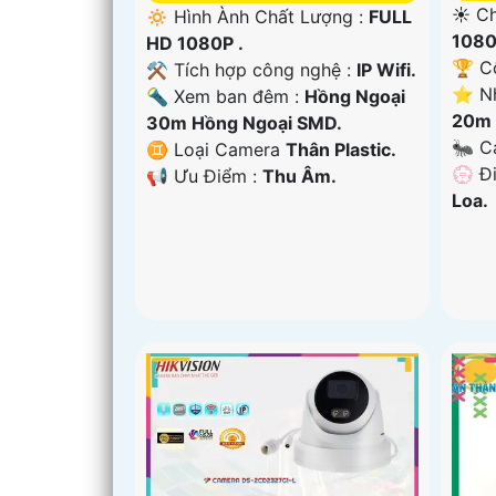
☀️ Ch
🔅 Hình Ành Chất Lượng :
FULL
1080
HD 1080P .
🏆 C
⚒ Tích hợp công nghệ :
IP Wifi.
⭐ Nh
🔦 Xem ban đêm :
Hồng Ngoại
20m 
30m Hồng Ngoại SMD.
🐜 C
♊ Loại Camera
Thân Plastic.
️💮 Đ
️📢 Ưu Điểm :
Thu Âm.
Loa.