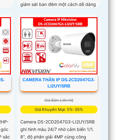
giám sát ban đêm một cách dễ dàng
S-
CAMERA THÂN IP DS-2CD2047G3-
LI2UY/SRB
Giá Bán: Liên Hệ
Giá Khuyến Mại: 5%-35%
2HP-
Camera DS-2CD2047G3-LI2UY/SRB
 góc
ghi hình màu 24/7 nhờ cảm biến 1/1.
P sắc
8", độ phân giải 4MP cùng công