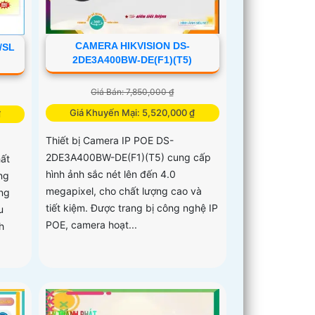
CAMERA HIKVISION DS-
/SL
2DE3A400BW-DE(F1)(T5)
Giá Bán: 7,850,000 ₫
Giá Khuyến Mại: 5,520,000 ₫
₫
Thiết bị Camera IP POE DS-
2DE3A400BW-DE(F1)(T5) cung cấp
hất
hình ảnh sắc nét lên đến 4.0
ng
megapixel, cho chất lượng cao và
ng
tiết kiệm. Được trang bị công nghệ IP
u
POE, camera hoạt...
h