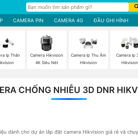
P
CAMERA PIN
CAMERA 4G
ĐẦU GHI HÌNH
ra Ip Thân
Camera Hikvision
Camera Ip Thu Âm
Camera Ip 
ikvision
4K Siêu Nét
Hikvision
Hikvisio
ERA CHỐNG NHIỄU 3D DNR HIKV
hiệu dành cho dự án lắp đặt camera Hikvision giá rẻ và chu