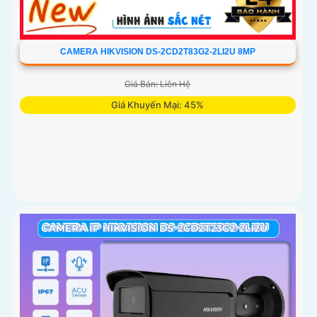
CAMERA HIKVISION DS-2CD2T83G2-2LI2U 8MP
Giá Bán: Liên Hệ
Giá Khuyến Mại: 45%