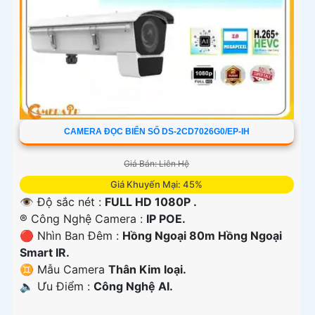
CAMERA ĐỌC BIỂN SỐ DS-2CD7026G0/EP-IH
Giá Bán: Liên Hệ
Giá Khuyến Mại: 45%
👁 Độ sắc nét :
FULL HD 1080P .
®️ Công Nghệ Camera :
IP POE.
🔴 Nhìn Ban Đêm :
Hồng Ngoại 80m Hồng Ngoại
Smart IR.
♊ Mẫu Camera
Thân Kim loại.
️🔈 Ưu Điểm :
Công Nghệ AI.