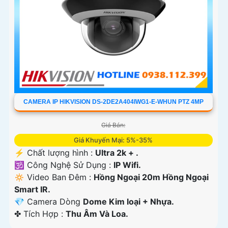
CAMERA IP HIKVISION DS-2DE2A404IWG1-E-WHUN PTZ 4MP
Giá Bán:
Giá Khuyến Mại: 5%-35%
️⚡ Chất lượng hình :
Ultra 2k + .
🕉️ Công Nghệ Sử Dụng :
IP Wifi.
🔅 Video Ban Đêm :
Hồng Ngoại 20m Hồng Ngoại
Smart IR.
💎 Camera Dòng
Dome Kim loại + Nhựa.
️✤ Tích Hợp :
Thu Âm Và Loa.