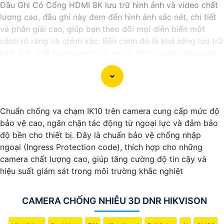
Đầu Ghi Có Cổng HDMI 8K lưu trữ hình ảnh và video chất
lượng cao, đầu ghi này đem đến hình ảnh sắc nét, chi tiết
và phân giải cao, giúp bạn theo dõi mọi diễn biến một
cách rõ ràng và chính xác. Bên cạnh đó là khả năng lưu trữ
hình ảnh chất lượng mang lại sự dễ dàng trong việc quản
lý và giám sát an ninh.
Chuẩn chống va chạm IK10 trên camera cung cấp mức độ
bảo vệ cao, ngăn chặn tác động từ ngoại lực và đảm bảo
độ bền cho thiết bị. Đây là chuẩn bảo vệ chống nhập
ngoại (Ingress Protection code), thích hợp cho những
camera chất lượng cao, giúp tăng cường độ tin cậy và
hiệu suất giám sát trong môi trường khắc nghiệt
CAMERA CHỐNG NHIỄU 3D DNR HIKVISON
'