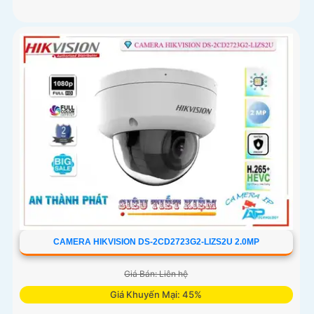
CAMERA HIKVISION DS-2CD2723G2-LIZS2U 2.0MP
Giá Bán: Liên hệ
Giá Khuyến Mại: 45%