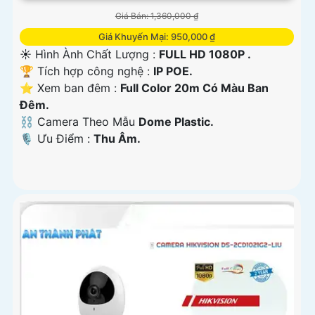
Giá Bán: 1,360,000 ₫
Giá Khuyến Mại: 950,000 ₫
☀️ Hình Ành Chất Lượng :
FULL HD 1080P .
🏆 Tích hợp công nghệ :
IP POE.
⭐ Xem ban đêm :
Full Color 20m Có Màu Ban
Ðêm.
⛓ Camera Theo Mẫu
Dome Plastic.
️🎙 Ưu Điểm :
Thu Âm.