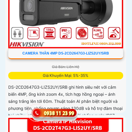
CAMERA THÂN 4MP DS-2CD2647G3-LIZS2UY/SRB
Giá Bán: Liên Hệ
Giá Khuyến Mại: 5%-35%
DS-2CD2647G3-LIZS2UY/SRB ghi hình siêu nét với cảm
biến 4MP, ống kính zoom 4x, tích hợp hồng ngoại – ánh
sáng trắng lên tới 60m. Thuật toán AI phân biệt người và
phương tiện, chống ngược sáng 130dB và hỗ trợ đàm thoại
hai chiều, phù hợp giám sát ngoài trời chống nước IP67