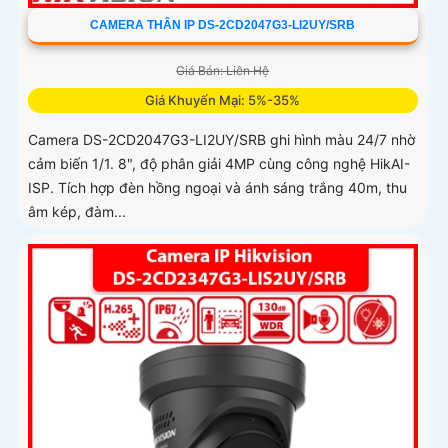
CAMERA THÂN IP DS-2CD2047G3-LI2UY/SRB
Giá Bán: Liên Hệ
Giá Khuyến Mại: 5%-35%
Camera DS-2CD2047G3-LI2UY/SRB ghi hình màu 24/7 nhờ
cảm biến 1/1. 8", độ phân giải 4MP cùng công nghệ HikAI-
ISP. Tích hợp đèn hồng ngoại và ánh sáng trắng 40m, thu
âm kép, đàm...