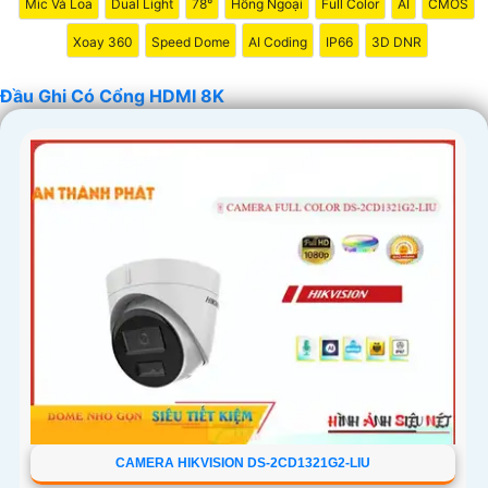
Mic Và Loa
Dual Light
78°
Hồng Ngoại
Full Color
AI
CMOS
Xoay 360
Speed Dome
AI Coding
IP66
3D DNR
Đầu Ghi Có Cổng HDMI 8K
CAMERA HIKVISION DS-2CD1321G2-LIU