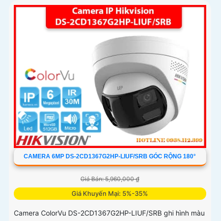
CAMERA 6MP DS-2CD1367G2HP-LIUF/SRB GÓC RỘNG 180°
Giá Bán: 5,960,000 ₫
Giá Khuyến Mại: 5%-35%
Camera ColorVu DS-2CD1367G2HP-LIUF/SRB ghi hình màu