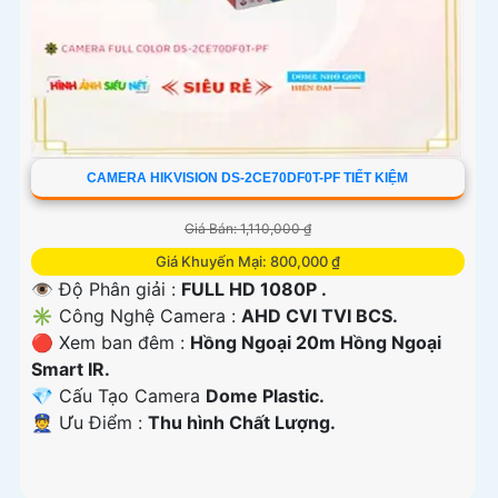
CAMERA HIKVISION DS-2CE70DF0T-PF TIẾT KIỆM
Giá Bán: 1,110,000 ₫
Giá Khuyến Mại: 800,000 ₫
👁 Độ Phân giải :
FULL HD 1080P .
✳️ Công Nghệ Camera :
AHD CVI TVI BCS.
🔴 Xem ban đêm :
Hồng Ngoại 20m Hồng Ngoại
Smart IR.
💎 Cấu Tạo Camera
Dome Plastic.
️👮 Ưu Điểm :
Thu hình Chất Lượng.