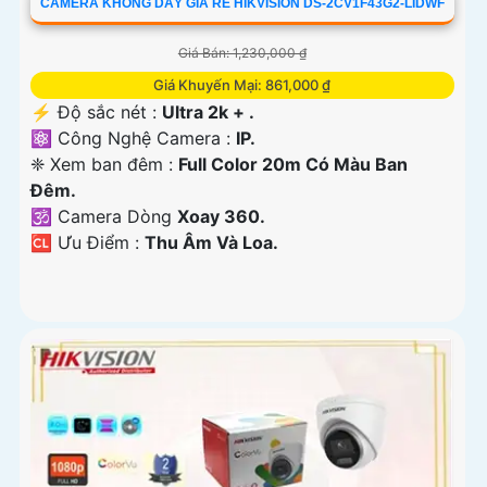
CAMERA KHÔNG DÂY GIÁ RẺ HIKVISION DS-2CV1F43G2-LIDWF
Giá Bán: 1,230,000 ₫
Giá Khuyến Mại: 861,000 ₫
️⚡ Độ sắc nét :
Ultra 2k + .
⚛️ Công Nghệ Camera :
IP.
❈ Xem ban đêm :
Full Color 20m Có Màu Ban
Ðêm.
🕉️ Camera Dòng
Xoay 360.
️🆑 Ưu Điểm :
Thu Âm Và Loa.