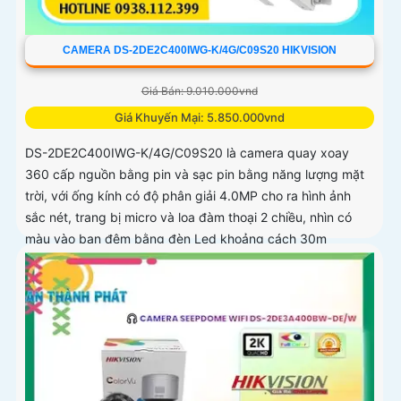
CAMERA DS-2DE2C400IWG-K/4G/C09S20 HIKVISION
Giá Bán: 9.010.000vnd
Giá Khuyến Mại: 5.850.000vnd
DS-2DE2C400IWG-K/4G/C09S20 là camera quay xoay
360 cấp nguồn bằng pin và sạc pin bằng năng lượng mặt
trời, với ống kính có độ phân giải 4.0MP cho ra hình ảnh
sắc nét, trang bị micro và loa đàm thoại 2 chiều, nhìn có
màu vào ban đêm bằng đèn Led khoảng cách 30m