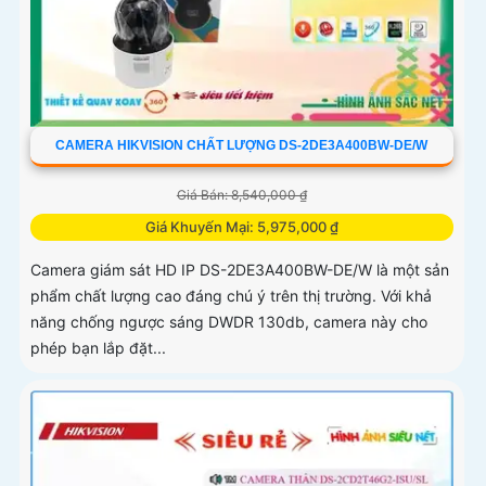
CAMERA HIKVISION CHẤT LƯỢNG DS-2DE3A400BW-DE/W
Giá Bán: 8,540,000 ₫
Giá Khuyến Mại: 5,975,000 ₫
Camera giám sát HD IP DS-2DE3A400BW-DE/W là một sản
phẩm chất lượng cao đáng chú ý trên thị trường. Với khả
năng chống ngược sáng DWDR 130db, camera này cho
phép bạn lắp đặt...