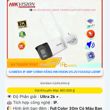
CAMERA IP 4MP CHÍNH HÃNG HIKVISION DS-2CV1043G2-LIDWF
Giá Bán: 1,230,000 ₫
Giá Khuyến Mại: 861,000 ₫
👁 Độ Phân giải :
Ultra 2k + .
🤖️ Tích hợp công nghệ :
IP.
🌔 Hình ảnh ban đêm :
Full Color 30m Có Màu Ban