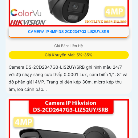
CAMERA IP 4MP DS-2CD2347G3-LIS2UY/SRB
Giá Bán: Liên Hệ
Giá Khuyến Mại: 5%-35%
Camera DS-2CD2347G3-LIS2UY/SRB ghi hình màu 24/7
với độ nhạy sáng cực thấp 0.0001 Lux, cảm biến 1/1. 8” và
độ phân giải 4MP. Trang bị đèn kép 30m, micro kép thu
âm, loa cảnh báo...