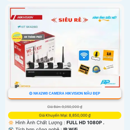
۞ NK42W0 CAMERA HIKVISION MẪU ĐẸP
Giá Bán: 9,050,000 ₫
Giá Khuyến Mại: 8,850,000 ₫
🔅 Hình Ành Chất Lượng :
FULL HD 1080P .
⚒ Tích hợp công nghệ :
IP Wifi.