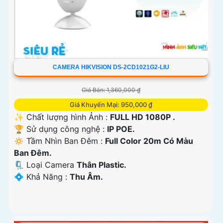
CAMERA HIKVISION DS-2CD1021G2-LIU
Giá Bán: 1,360,000 ₫
Giá Khuyến Mại: 950,000 ₫
✨ Chất lượng hình Ảnh :
FULL HD 1080P .
🏆 Sử dụng công nghệ :
IP POE.
🔅 Tầm Nhìn Ban Đêm :
Full Color 20m Có Màu
Ban Ðêm.
🗜️ Loại Camera
Thân Plastic.
️💠 Khả Năng :
Thu Âm.