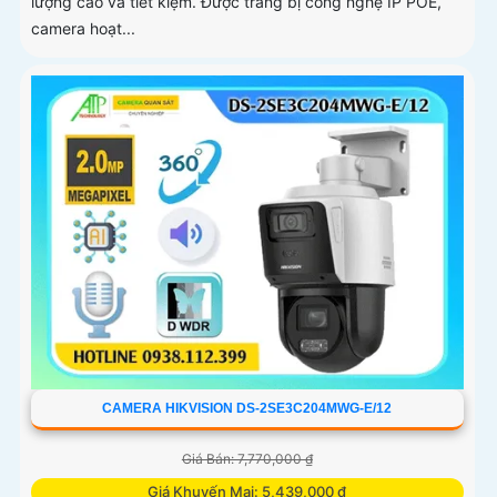
lượng cao và tiết kiệm. Được trang bị công nghệ IP POE,
camera hoạt...
CAMERA HIKVISION DS-2SE3C204MWG-E/12
Giá Bán: 7,770,000 ₫
Giá Khuyến Mại: 5,439,000 ₫