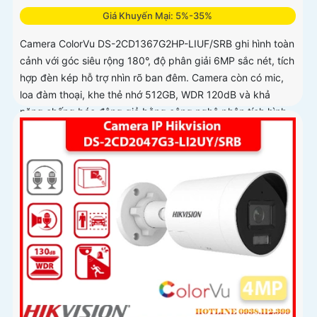
Giá Khuyến Mại: 5%-35%
Camera ColorVu DS-2CD1367G2HP-LIUF/SRB ghi hình toàn
cảnh với góc siêu rộng 180°, độ phân giải 6MP sắc nét, tích
hợp đèn kép hỗ trợ nhìn rõ ban đêm. Camera còn có mic,
loa đàm thoại, khe thẻ nhớ 512GB, WDR 120dB và khả
năng chống báo động giả bằng công nghệ phân tích hình
ảnh thông minh