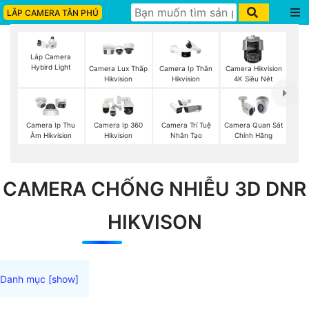
LẮP CAMERA TÂN PHÚ
Lắp Camera
Hybird Light
Camera Lux Thấp
Camera Ip Thân
Camera Hikvision
Hikvision
Hikvision
4K Siêu Nét
Camera Ip Thu
Camera Ip 360
Camera Trí Tuệ
Camera Quan Sát
Âm Hikvision
Hikvision
Nhân Tạo
Chính Hãng
CAMERA CHỐNG NHIỄU 3D DNR
HIKVISON