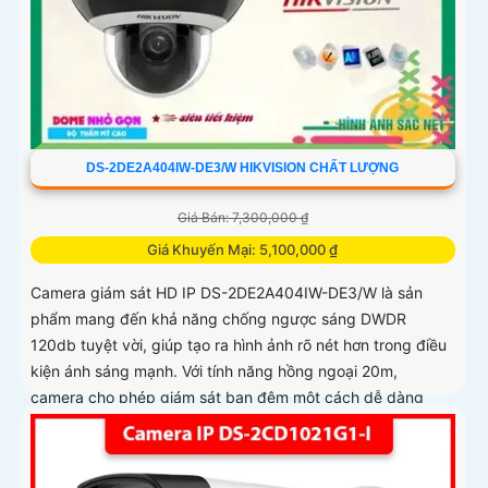
DS-2DE2A404IW-DE3/W HIKVISION CHẤT LƯỢNG
Giá Bán: 7,300,000 ₫
Giá Khuyến Mại: 5,100,000 ₫
Camera giám sát HD IP DS-2DE2A404IW-DE3/W là sản
phẩm mang đến khả năng chống ngược sáng DWDR
120db tuyệt vời, giúp tạo ra hình ảnh rõ nét hơn trong điều
kiện ánh sáng mạnh. Với tính năng hồng ngoại 20m,
camera cho phép giám sát ban đêm một cách dễ dàng