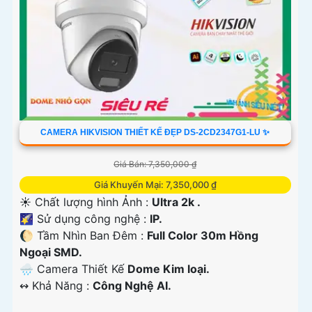
CAMERA HIKVISION THIẾT KẾ ĐẸP DS-2CD2347G1-LU ✨
Giá Bán: 7,350,000 ₫
Giá Khuyến Mại: 7,350,000 ₫
☀️ Chất lượng hình Ảnh :
Ultra 2k .
🌠 Sử dụng công nghệ :
IP.
🌔 Tầm Nhìn Ban Đêm :
Full Color 30m Hồng
Ngoại SMD.
🌧️ Camera Thiết Kế
Dome Kim loại.
️↭ Khả Năng :
Công Nghệ AI.