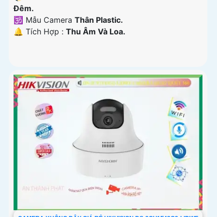
Ðêm.
🕉️ Mẫu Camera
Thân Plastic.
️🔔 Tích Hợp :
Thu Âm Và Loa.