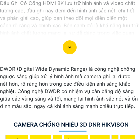
Đầu Ghi Có Cổng HDMI 8K lưu trữ hình ảnh và video chất
lượng cao, đầu ghi này đem đến hình ảnh sắc nét, chi tiết
và phân giải cao, giúp bạn theo dõi mọi diễn biến một
cách rõ ràng và chính xác. Bên cạnh đó là khả năng lưu trữ
hình ảnh chất lượng mang lại sự dễ dàng trong việc quản
lý và giám sát an ninh.
DWDR (Digital Wide Dynamic Range) là công nghệ chống
ngược sáng giúp xử lý hình ảnh mà camera ghi lại được
nét hơn, rõ ràng hơn trong các điều kiện ánh sáng khắc
nghiệt. Công nghệ DWDR có nhiệm vụ cân bằng độ sáng
giữa các vùng sáng và tối, mang lại hình ảnh sắc nét và ổn
định màu sắc, ngay cả khi ánh sáng mạnh chiếu trực tiếp.
CAMERA CHỐNG NHIỄU 3D DNR HIKVISON
'