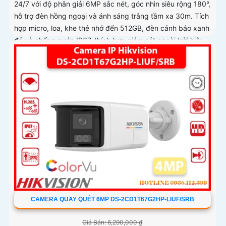
24/7 với độ phân giải 6MP sắc nét, góc nhìn siêu rộng 180°,
hỗ trợ đèn hồng ngoại và ánh sáng trắng tầm xa 30m. Tích
hợp micro, loa, khe thẻ nhớ đến 512GB, đèn cảnh báo xanh
đỏ và chống nước IP67, thích hợp giám sát ngoài trời hiệu
quả
CAMERA QUAY QUÉT 6MP DS-2CD1T67G2HP-LIUF/SRB
Giá Bán: 6,290,000 ₫