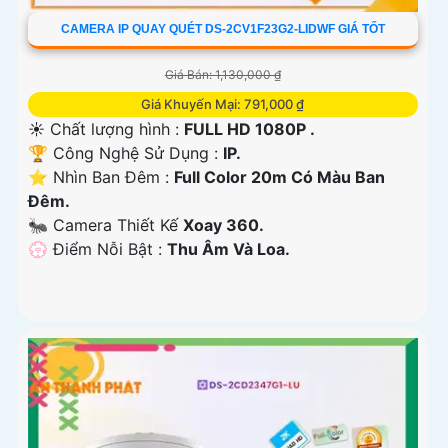
CAMERA IP QUAY QUÉT DS-2CV1F23G2-LIDWF GIÁ TỐT
Giá Bán: 1,130,000 ₫
Giá Khuyến Mại: 791,000 ₫
☀️ Chất lượng hình :
FULL HD 1080P .
🏆 Công Nghệ Sử Dụng :
IP.
⭐ Nhìn Ban Đêm :
Full Color 20m Có Màu Ban
Ðêm.
🐜 Camera Thiết Kế
Xoay 360.
️💮 Điểm Nỗi Bật :
Thu Âm Và Loa.