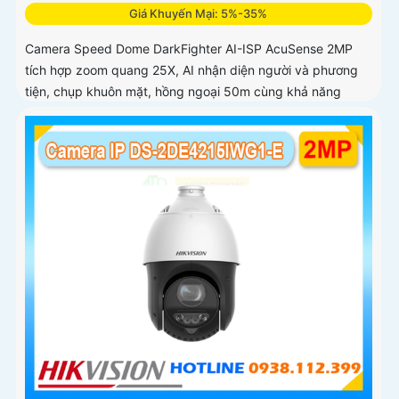
Giá Khuyến Mại: 5%-35%
Camera Speed Dome DarkFighter AI-ISP AcuSense 2MP
tích hợp zoom quang 25X, AI nhận diện người và phương
tiện, chụp khuôn mặt, hồng ngoại 50m cùng khả năng
quan sát ban đêm vượt trội cho hệ thống giám sát chuyên
nghiệp