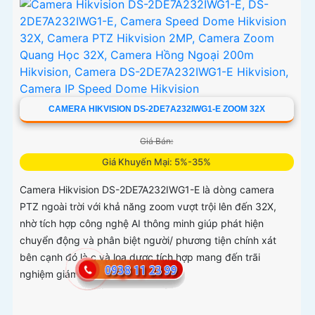
CAMERA HIKVISION DS-2DE7A232IWG1-E ZOOM 32X
Giá Bán:
Giá Khuyến Mại: 5%-35%
Camera Hikvision DS-2DE7A232IWG1-E là dòng camera
PTZ ngoài trời với khả năng zoom vượt trội lên đến 32X,
nhờ tích hợp công nghệ AI thông minh giúp phát hiện
chuyển động và phân biệt người/ phương tiện chính xát
bên cạnh đó là c và loa dược tích hợp mang đến trãi
nghiệm giám sát có âm thanh