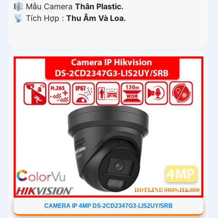
🎼️ Mẫu Camera
Thân Plastic.
️📡 Tích Hợp :
Thu Âm Và Loa.
CAMERA IP 4MP DS-2CD2347G3-LIS2UY/SRB