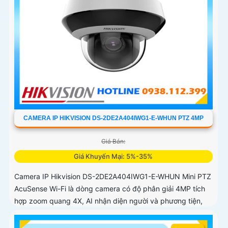
CAMERA IP HIKVISION DS-2DE2A404IWG1-E-WHUN PTZ 4MP
Giá Bán:
Giá Khuyến Mại: 5%-35%
Camera IP Hikvision DS-2DE2A404IWG1-E-WHUN Mini PTZ
AcuSense Wi-Fi là dòng camera có độ phân giải 4MP tích
hợp zoom quang 4X, AI nhận diện người và phương tiện,
đàm thoại hai chiều, hồng ngoại 20m cùng khả năng kết
nối không dây linh hoạt cho hệ thống giám sát hiện đại