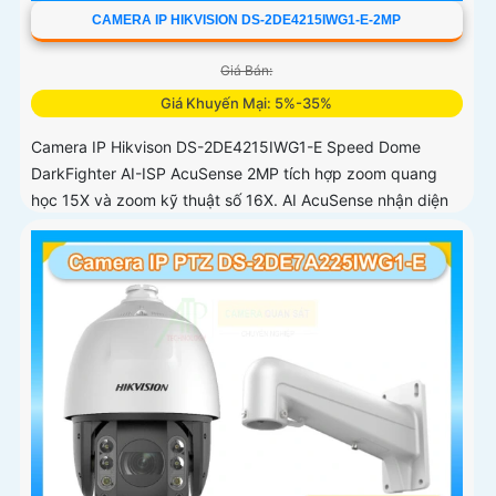
CAMERA IP HIKVISION DS-2DE4215IWG1-E-2MP
Giá Bán:
Giá Khuyến Mại: 5%-35%
Camera IP Hikvison DS-2DE4215IWG1-E Speed Dome
DarkFighter AI-ISP AcuSense 2MP tích hợp zoom quang
học 15X và zoom kỹ thuật số 16X. AI AcuSense nhận diện
người và phương tiện và cảnh báo chủ động