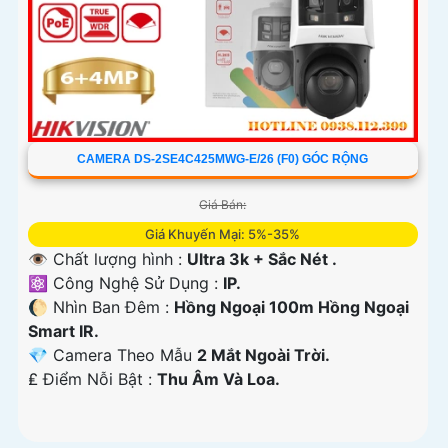
CAMERA DS-2SE4C425MWG-E/26 (F0) GÓC RỘNG
Giá Bán:
Giá Khuyến Mại: 5%-35%
👁 Chất lượng hình :
Ultra 3k + Sắc Nét .
⚛️ Công Nghệ Sử Dụng :
IP.
🌔 Nhìn Ban Đêm :
Hồng Ngoại 100m Hồng Ngoại
Smart IR.
💎 Camera Theo Mẫu
2 Mắt Ngoài Trời.
️₤ Điểm Nỗi Bật :
Thu Âm Và Loa.