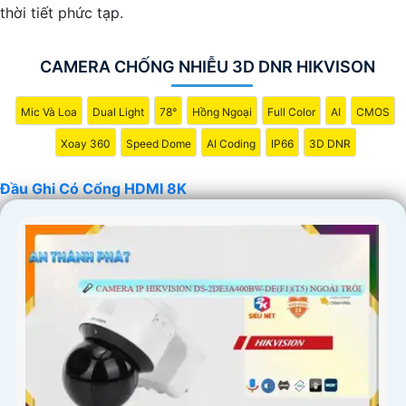
thời tiết phức tạp.
CAMERA CHỐNG NHIỄU 3D DNR HIKVISON
Mic Và Loa
Dual Light
78°
Hồng Ngoại
Full Color
AI
CMOS
Xoay 360
Speed Dome
AI Coding
IP66
3D DNR
Đầu Ghi Có Cổng HDMI 8K