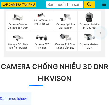
LẮP CAMERA TÂN PHÚ
Lắp Camera Hik
Phát Hiện Xe
Camera Colorvu
Camera Ip Ultra
Camera Hikvision
Có Màu Ban Đêm
2k Hikvision
4K Siêu Nét
Camera Full Color
Camera Có Hàng
Camera PTZ
Camera Kbvision
Không Cần Đèn
Rào Ảo Hikvision
Hikvision
2MP
VisionCop
CAMERA CHỐNG NHIỄU 3D DNR
HIKVISON