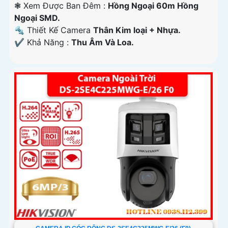
❃ Xem Được Ban Đêm :
Hồng Ngoại 60m Hồng
Ngoại SMD.
🔩 Thiết Kế Camera
Thân Kim loại + Nhựa.
️✔️ Khả Năng :
Thu Âm Và Loa.