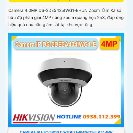
Camera 4.0MP DS-2DE5425IWG1-EHUN Zoom Tầm Xa sở
hữu độ phân giải 4MP cùng zoom quang học 25X, đáp ứng
hiệu quả nhu cầu giám sát tại khu vực rộng
CAMERA IP HIKVISION DS-2DE2A404IWG1-E PTZ 4MP