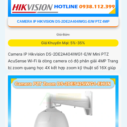
CAMERA IP HIKVISION DS-2DE2A404IWG1-E/W PTZ 4MP
Giá Bán:
Giá Khuyến Mại: 5%-35%
Camera IP Hikvision DS-2DE2A404IWG1-E/W Mini PTZ
AcuSense Wi-Fi là dòng camera có độ phân giải 4MP Trang
bị zoom quang học 4X kết hợp zoom kỹ thuật số 16X giúp
quan sát rõ các đối tượng ở khoảng cách xa