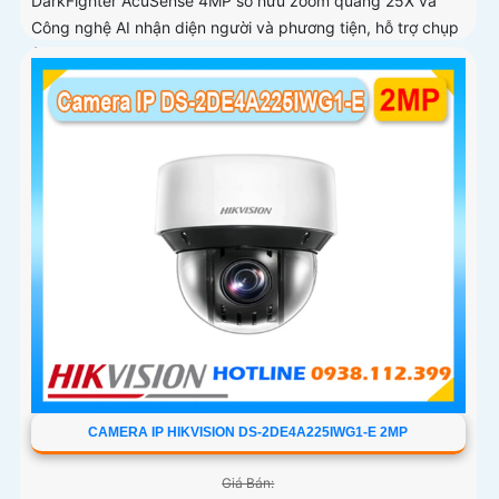
DarkFighter AcuSense 4MP sở hữu zoom quang 25X và
Công nghệ AI nhận diện người và phương tiện, hỗ trợ chụp
ảnh khuôn mặt lên đến 5 khuôn mặt cùng 1 thời điểm
CAMERA IP HIKVISION DS-2DE4A225IWG1-E 2MP
Giá Bán: