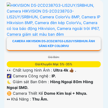
CAMERA HIKVISION DS-2CD2387G3-LIS2UY/SRBHUN ÁNH
SÁNG KÉP COLORVU
Giá Bán:
Giá Khuyến Mại: 5%-35%
👀 Chất lượng hình Ảnh :
Ultra 4k 👍🏾 .
🌠 Camera Công nghệ :
IP.
🌜 Giám sát Ban Đêm :
Hồng Ngoại 80m Hồng
Ngoại SMD.
♊ Camera Thiết Kế
Dome Kim loại + Nhựa.
️↭ Khả Năng :
Thu Âm.