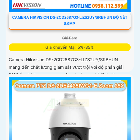
CAMERA HIKVISION DS-2CD2687G3-LIZS2UY/SRBHUN ĐỘ NÉT
8.0MP
Giá Bán:
Giá Khuyến Mại: 5%-35%
Camera HikVision DS-2CD2687G3-LIZS2UY/SRBHUN
mang đến chất lượng giám sát vượt trội với độ phân giải
8MP ống kính zoom quang 4x và công nghệ ColorVu