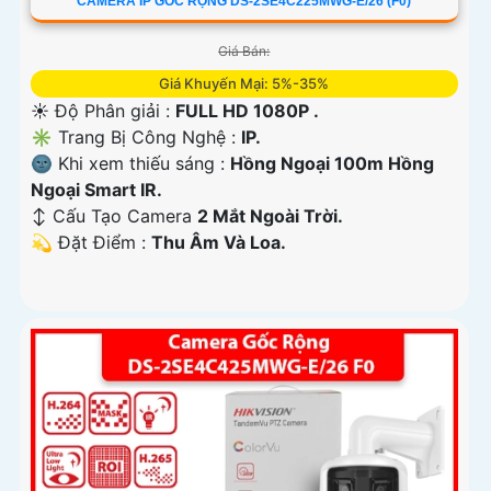
CAMERA IP GÓC RỘNG DS-2SE4C225MWG-E/26 (F0)
Giá Bán:
Giá Khuyến Mại: 5%-35%
☀️ Độ Phân giải :
FULL HD 1080P .
✳️ Trang Bị Công Nghệ :
IP.
🌚 Khi xem thiếu sáng :
Hồng Ngoại 100m Hồng
Ngoại Smart IR.
↕️ Cấu Tạo Camera
2 Mắt Ngoài Trời.
️💫 Đặt Điểm :
Thu Âm Và Loa.