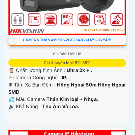
CAMERA THÂN 4MP DS-2CD2647G3-LIZS2UY/SRB
Giá Bán: Liên Hệ
Giá Khuyến Mại: 5%-35%
🦉 Chất lượng hình Ảnh :
Ultra 2k + .
®️ Camera Công nghệ :
IP.
❈ Tầm Xa Ban Đêm :
Hồng Ngoại 60m Hồng Ngoại
SMD.
💦 Mẫu Camera
Thân Kim loại + Nhựa.
️🔈 Khả Năng :
Thu Âm Và Loa.