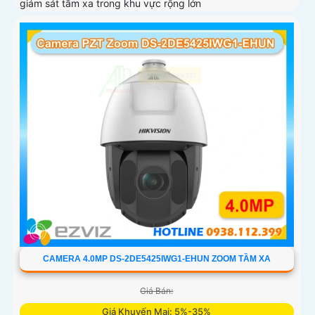
giám sát tầm xa trong khu vực rộng lớn
CAMERA 4.0MP DS-2DE5425IWG1-EHUN ZOOM TẦM XA
Giá Bán:
Giá Khuyến Mại: 5%-35%