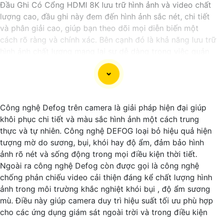
Đầu Ghi Có Cổng HDMI 8K lưu trữ hình ảnh và video chất
lượng cao, đầu ghi này đem đến hình ảnh sắc nét, chi tiết
và phân giải cao, giúp bạn theo dõi mọi diễn biến một
cách rõ ràng và chính xác. Bên cạnh đó là khả năng lưu trữ
hình ảnh chất lượng mang lại sự dễ dàng trong việc quản
lý và giám sát an ninh.
Công nghệ Defog trên camera là giải pháp hiện đại giúp
khôi phục chi tiết và màu sắc hình ảnh một cách trung
thực và tự nhiên. Công nghệ DEFOG loại bỏ hiệu quả hiện
tượng mờ do sương, bụi, khói hay độ ẩm, đảm bảo hình
ảnh rõ nét và sống động trong mọi điều kiện thời tiết.
Ngoài ra công nghệ Defog còn được gọi là công nghệ
chống phản chiếu video cải thiện đáng kể chất lượng hình
ảnh trong môi trường khắc nghiệt khói bụi , độ ẩm sương
mù. Điều này giúp camera duy trì hiệu suất tối ưu phù hợp
'
cho các ứng dụng giám sát ngoài trời và trong điều kiện