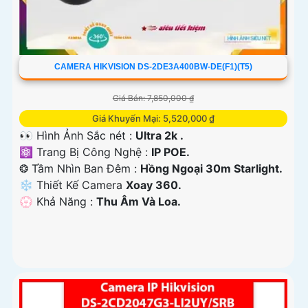
CAMERA HIKVISION DS-2DE3A400BW-DE(F1)(T5)
Giá Bán: 7,850,000 ₫
Giá Khuyến Mại: 5,520,000 ₫
👀 Hình Ảnh Sắc nét :
Ultra 2k .
⚛️ Trang Bị Công Nghệ :
IP POE.
❂ Tầm Nhìn Ban Đêm :
Hồng Ngoại 30m Starlight.
❄ Thiết Kế Camera
Xoay 360.
️💮 Khả Năng :
Thu Âm Và Loa.