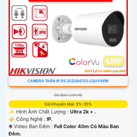
CAMERA THÂN IP DS-2CD2047G3-LI2UY/SRB
Giá Bán: Liên Hệ
Giá Khuyến Mại: 5%-35%
✨ Hình Ành Chất Lượng :
Ultra 2k + .
⚜️ Công Nghệ :
IP.
❃ Video Ban Đêm :
Full Color 40m Có Màu Ban
Ðêm.