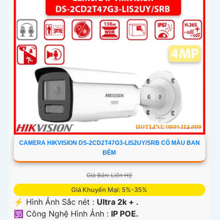
CAMERA HIKVISION DS-2CD2T47G3-LIS2UY/SRB CÓ MÀU BAN
ĐÊM
Giá Bán: Liên Hệ
Giá Khuyến Mại: 5%-35%
️⚡ Hình Ảnh Sắc nét :
Ultra 2k + .
🕉️ Công Nghệ Hình Ảnh :
IP POE.