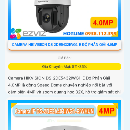
CAMERA HIKVISIION DS-2DE5432IWG1-E ĐỘ PHÂN GIẢI 4.0MP
Giá Bán:
Giá Khuyến Mại: 5%-35%
Camera HIKVISION DS-2DE5432IWG1-E Độ Phân Giải
4.0MP là dòng Speed Dome chuyên nghiệp nổi bật với
cảm biến 4MP và zoom quang học 32X, hỗ trợ giám sát chi
tiết ở khoảng cách xa