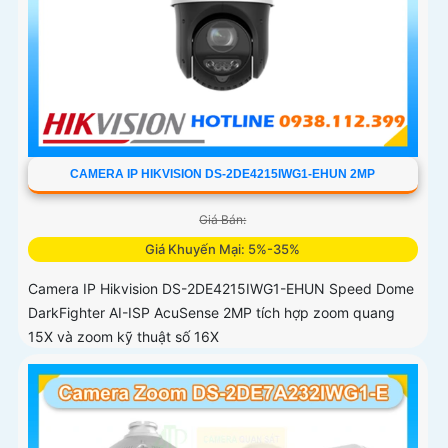
CAMERA IP HIKVISION DS-2DE4215IWG1-EHUN 2MP
Giá Bán:
Giá Khuyến Mại: 5%-35%
Camera IP Hikvision DS-2DE4215IWG1-EHUN Speed Dome
DarkFighter AI-ISP AcuSense 2MP tích hợp zoom quang
15X và zoom kỹ thuật số 16X