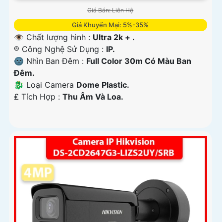
Giá Bán: Liên Hệ
Giá Khuyến Mại: 5%-35%
👁 Chất lượng hình :
Ultra 2k + .
®️ Công Nghệ Sử Dụng :
IP.
🌚 Nhìn Ban Đêm :
Full Color 30m Có Màu Ban
Ðêm.
🐉️ Loại Camera
Dome Plastic.
️₤ Tích Hợp :
Thu Âm Và Loa.