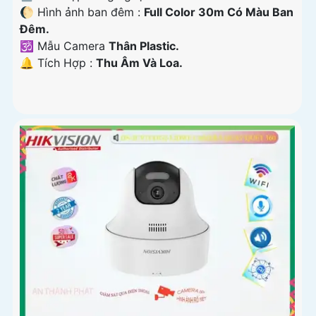
🌔 Hình ảnh ban đêm :
Full Color 30m Có Màu Ban
Ðêm.
🕉️ Mẫu Camera
Thân Plastic.
️🔔 Tích Hợp :
Thu Âm Và Loa.