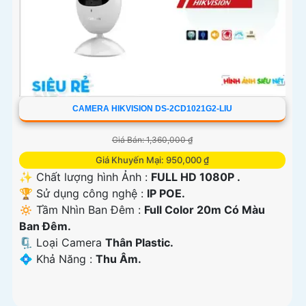
CAMERA HIKVISION DS-2CD1021G2-LIU
Giá Bán: 1,360,000 ₫
Giá Khuyến Mại: 950,000 ₫
✨ Chất lượng hình Ảnh :
FULL HD 1080P .
🏆 Sử dụng công nghệ :
IP POE.
🔅 Tầm Nhìn Ban Đêm :
Full Color 20m Có Màu
Ban Ðêm.
🗜️ Loại Camera
Thân Plastic.
️💠 Khả Năng :
Thu Âm.