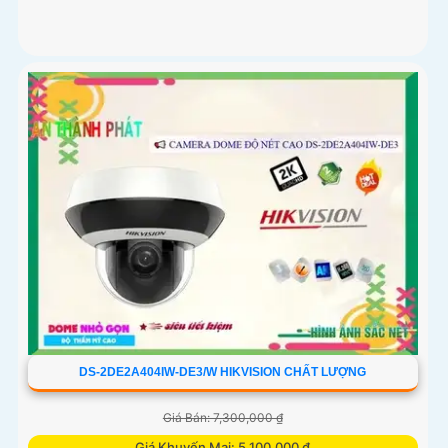
DS-2DE2A404IW-DE3/W HIKVISION CHẤT LƯỢNG
Giá Bán: 7,300,000 ₫
Giá Khuyến Mại: 5,100,000 ₫