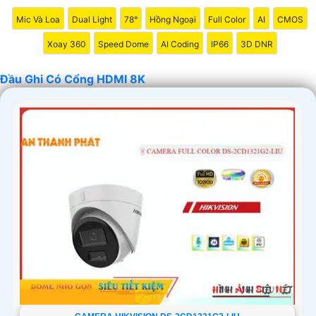
Mic Và Loa
Dual Light
78°
Hồng Ngoại
Full Color
AI
CMOS
Xoay 360
Speed Dome
AI Coding
IP66
3D DNR
Đầu Ghi Có Cổng HDMI 8K