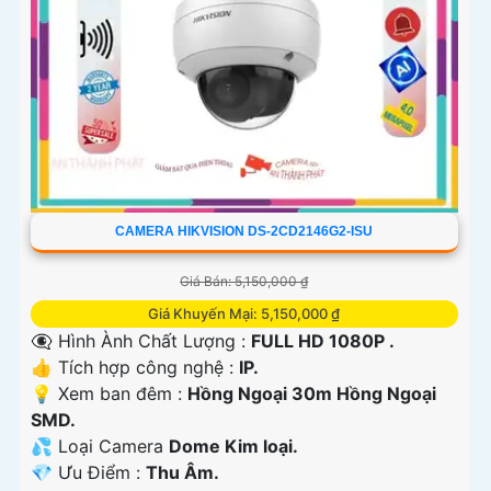
CAMERA HIKVISION DS-2CD2146G2-ISU
Giá Bán: 5,150,000 ₫
Giá Khuyến Mại: 5,150,000 ₫
👁️‍🗨 Hình Ành Chất Lượng :
FULL HD 1080P .
👍 Tích hợp công nghệ :
IP.
💡 Xem ban đêm :
Hồng Ngoại 30m Hồng Ngoại
SMD.
💦 Loại Camera
Dome Kim loại.
️💎 Ưu Điểm :
Thu Âm.