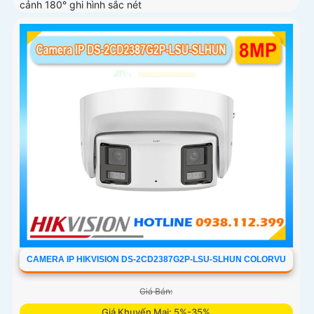
cảnh 180° ghi hình sắc nét
CAMERA IP HIKVISION DS-2CD2387G2P-LSU-SLHUN COLORVU
Giá Bán:
Giá Khuyến Mại: 5%-35%