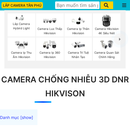
LẮP CAMERA TÂN PHÚ
Lắp Camera
Hybird Light
Camera Lux Thấp
Camera Ip Thân
Camera Hikvision
Hikvision
Hikvision
4K Siêu Nét
Camera Ip Thu
Camera Ip 360
Camera Trí Tuệ
Camera Quan Sát
Âm Hikvision
Hikvision
Nhân Tạo
Chính Hãng
CAMERA CHỐNG NHIỄU 3D DNR
HIKVISON