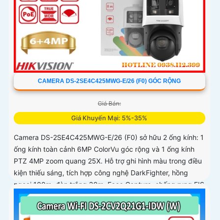
CAMERA DS-2SE4C425MWG-E/26 (F0) GÓC RỘNG
Giá Bán:
Giá Khuyến Mại: 5%-35%
Camera DS-2SE4C425MWG-E/26 (F0) sở hữu 2 ống kính: 1
ống kính toàn cảnh 6MP ColorVu góc rộng và 1 ống kính
PTZ 4MP zoom quang 25X. Hỗ trợ ghi hình màu trong điều
kiện thiếu sáng, tích hợp công nghệ DarkFighter, hồng
ngoại 100m, đèn trắng 30m, Face Capture, chống rung EIS
và chuẩn nén H