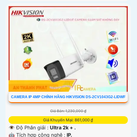
CAMERA IP 4MP CHÍNH HÃNG HIKVISION DS-2CV1043G2-LIDWF
Giá Bán: 1,230,000 ₫
Giá Khuyến Mại: 861,000 ₫
👁 Độ Phân giải :
Ultra 2k + .
🤖️ Tích hợp công nghệ :
IP.