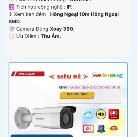
🕉️ Tích hợp công nghệ :
IP.
❈ Xem ban đêm :
Hồng Ngoại 10m Hồng Ngoại
SMD.
🛡 Camera Dòng
Xoay 360.
️💮 Ưu Điểm :
Thu Âm.