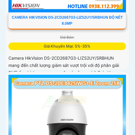
CAMERA HIKVISION DS-2CD2687G3-LIZS2UY/SRBHUN ĐỘ NÉT
8.0MP
Giá Bán:
Giá Khuyến Mại: 5%-35%
Camera HikVision DS-2CD2687G3-LIZS2UY/SRBHUN
mang đến chất lượng giám sát vượt trội với độ phân giải
8MP ống kính zoom quang 4x và công nghệ ColorVu