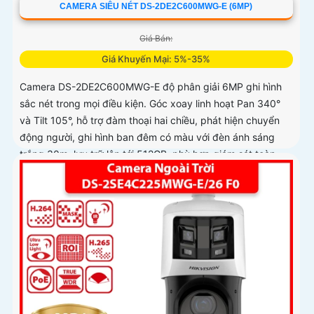
CAMERA SIÊU NÉT DS-2DE2C600MWG-E (6MP)
Giá Bán:
Giá Khuyến Mại: 5%-35%
Camera DS-2DE2C600MWG-E độ phân giải 6MP ghi hình
sắc nét trong mọi điều kiện. Góc xoay linh hoạt Pan 340°
và Tilt 105°, hỗ trợ đàm thoại hai chiều, phát hiện chuyển
động người, ghi hình ban đêm có màu với đèn ánh sáng
trắng 30m, lưu trữ lên tới 512GB, phù hợp giám sát toàn
diện