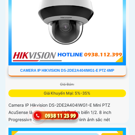
CAMERA IP HIKVISION DS-2DE2A404IWG1-E PTZ 4MP
Giá Bán:
Giá Khuyến Mại: 5%-35%
Camera IP Hikvision DS-2DE2A404IWG1-E Mini PTZ
AcuSense là dòng camera 4MP cảm biến 1/2. 8 inch
Progressive Scan CMOS cung cấp hình ảnh sắc nét