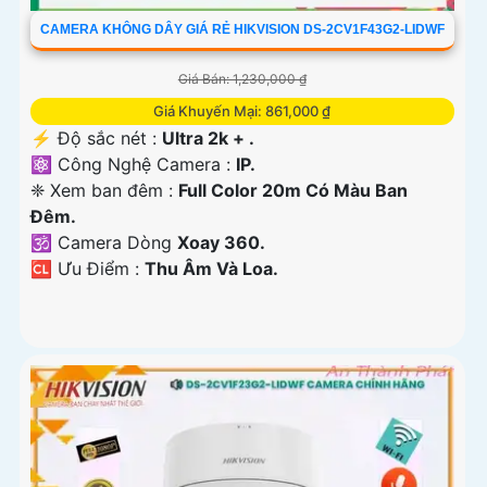
CAMERA KHÔNG DÂY GIÁ RẺ HIKVISION DS-2CV1F43G2-LIDWF
Giá Bán: 1,230,000 ₫
Giá Khuyến Mại: 861,000 ₫
️⚡ Độ sắc nét :
Ultra 2k + .
⚛️ Công Nghệ Camera :
IP.
❈ Xem ban đêm :
Full Color 20m Có Màu Ban
Ðêm.
🕉️ Camera Dòng
Xoay 360.
️🆑 Ưu Điểm :
Thu Âm Và Loa.