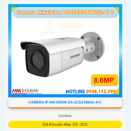
người chính xác
CAMERA IP HIKVISION DS-2CD2T86G2-4I C
Giá Bán:
Giá Khuyến Mại: 5%-35%