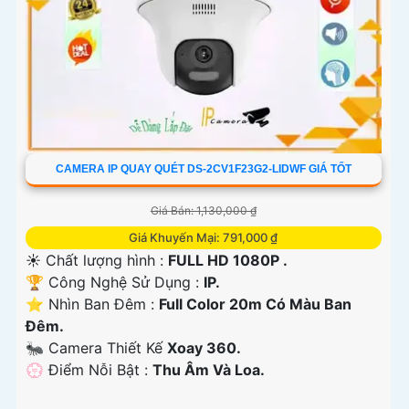
CAMERA IP QUAY QUÉT DS-2CV1F23G2-LIDWF GIÁ TỐT
Giá Bán: 1,130,000 ₫
Giá Khuyến Mại: 791,000 ₫
☀️ Chất lượng hình :
FULL HD 1080P .
🏆 Công Nghệ Sử Dụng :
IP.
⭐ Nhìn Ban Đêm :
Full Color 20m Có Màu Ban
Ðêm.
🐜 Camera Thiết Kế
Xoay 360.
️💮 Điểm Nỗi Bật :
Thu Âm Và Loa.