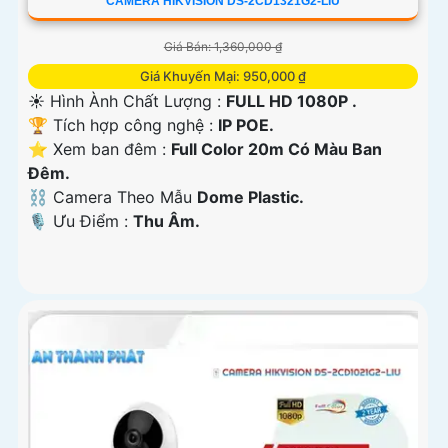
CAMERA HIKVISION DS-2CD1321G2-LIU
Giá Bán: 1,360,000 ₫
Giá Khuyến Mại: 950,000 ₫
☀️ Hình Ành Chất Lượng :
FULL HD 1080P .
🏆 Tích hợp công nghệ :
IP POE.
⭐ Xem ban đêm :
Full Color 20m Có Màu Ban
Ðêm.
⛓ Camera Theo Mẫu
Dome Plastic.
️🎙 Ưu Điểm :
Thu Âm.