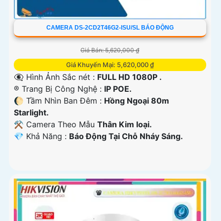
CAMERA DS-2CD2T46G2-ISU/SL BÁO ĐỘNG
Giá Bán: 5,620,000 ₫
Giá Khuyến Mại: 5,620,000 ₫
👁️‍🗨 Hình Ảnh Sắc nét :
FULL HD 1080P .
®️ Trang Bị Công Nghệ :
IP POE.
🌔 Tầm Nhìn Ban Đêm :
Hồng Ngoại 80m
Starlight.
⚒ Camera Theo Mẫu
Thân Kim loại.
️💎 Khả Năng :
Báo Động Tại Chỗ Nháy Sáng.