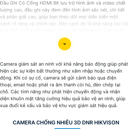
Đầu Ghi Có Cổng HDMI 8K lưu trữ hình ảnh và video chất
lượng cao, đầu ghi này đem đến hình ảnh sắc nét, chi tiết
và phân giải cao, giúp bạn theo dõi mọi diễn biến một
cách rõ ràng và chính xác. Bên cạnh đó là khả năng lưu trữ
hình ảnh chất lượng mang lại sự dễ dàng trong việc quản
lý và giám sát an ninh.
Camera giám sát an ninh với khả năng báo động giúp phát
hiện các sự kiện bất thường như xâm nhập hoặc chuyển
động. Khi có sự cố, camera sẽ gửi cảnh báo qua điện
thoại, email hoặc phát ra âm thanh còi hú, đèn chớp tại
chỗ. Các tính năng như phát hiện chuyển động và nhận
diện khuôn mặt tăng cường hiệu quả bảo vệ an ninh, giúp
xua đuổi kẻ xấu và bảo vệ khu vực giám sát hiệu quả.
'
CAMERA CHỐNG NHIỄU 3D DNR HIKVISON