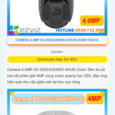
CAMERA 4.0MP DS-2DE5425IWG1-EHUN ZOOM TẦM XA
Giá Bán:
Giá Khuyến Mại: 5%-35%
Camera 4.0MP DS-2DE5425IWG1-EHUN Zoom Tầm Xa sở
hữu độ phân giải 4MP cùng zoom quang học 25X, đáp ứng
hiệu quả nhu cầu giám sát tại khu vực rộng