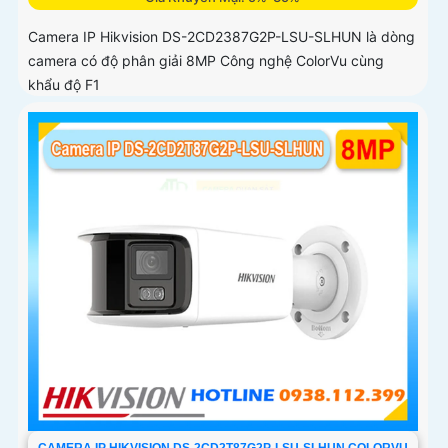
Camera IP Hikvision DS-2CD2387G2P-LSU-SLHUN là dòng
camera có độ phân giải 8MP Công nghệ ColorVu cùng
khẩu độ F1
CAMERA IP HIKVISION DS-2CD2T87G2P-LSU-SLHUN COLORVU