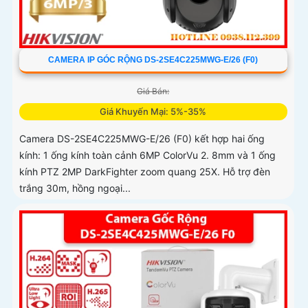
CAMERA IP GÓC RỘNG DS-2SE4C225MWG-E/26 (F0)
Giá Bán:
Giá Khuyến Mại: 5%-35%
Camera DS-2SE4C225MWG-E/26 (F0) kết hợp hai ống
kính: 1 ống kính toàn cảnh 6MP ColorVu 2. 8mm và 1 ống
kính PTZ 2MP DarkFighter zoom quang 25X. Hỗ trợ đèn
trắng 30m, hồng ngoại...