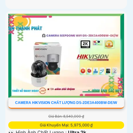
CAMERA HIKVISION CHẤT LƯỢNG DS-2DE3A400BW-DE/W
Giá Bán: 8,540,000 ₫
Giá Khuyến Mại: 5,975,000 ₫
👀 Hình Ành Chất Lượng :
Ultra 2k .