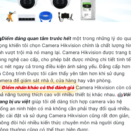

Điểm đáng quan tâm trước hết
một trong những lý do qu
rọng khiến tôi chọn Camera Hikvision chính là chất lượng hì
nh vượt trội mà nó mang lại. Camera Hikvision được trang b
ông nghệ cao cấp, cho phép bắt được những chi tiết tinh tế
ắc nét ngay cả trong điều kiện ánh sáng yếu. Đẳng cấp hơn
ả Công trình Được tôi cảm thấy yên tâm hơn khi sử dụng
amera để giám sát nhà ở, cửa hàng hay văn phòng.

Điểm nhấn khác có thể đánh giá
Camera Hikvision còn c
hả năng tương thích cao với nhiều thiết bị khác nhau. 🤖️
Với
ang bị ưu việt
giúp tôi dễ dàng tích hợp camera vào hệ
hống an ninh hiện có mà không cần phải thay đổi quá nhiều.
iệc cài đặt và sử dụng Camera Hikvision cũng rất đơn giản,
hông đòi hỏi nhiều kiến thức chuyên môn mà người dùng
hông thường cũng có thể thực hiện được.