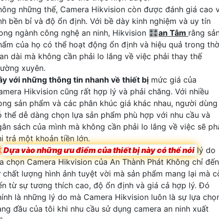
hông những thế, Camera Hikvision còn được đánh giá cao 
ính bền bỉ và độ ổn định. Với bề dày kinh nghiệm và uy tín
rong ngành công nghệ an ninh, Hikvision 🎛
an Tâm
rằng sả
hẩm của họ có thể hoạt động ổn định và hiệu quả trong thờ
ian dài mà không cần phải lo lắng về việc phải thay thế
hường xuyên.
ây với những thông tin nhanh về thiết bị
mức giá của
amera Hikvision cũng rất hợp lý và phải chăng. Với nhiều
òng sản phẩm và các phân khúc giá khác nhau, người dùng
ó thể dễ dàng chọn lựa sản phẩm phù hợp với nhu cầu và
gân sách của mình mà không cần phải lo lắng về việc sẽ ph
i trả một khoản tiền lớn.

Dựa vào những ưu điểm của thiết bị này có thể nói
lý do
ựa chọn Camera Hikvision của An Thành Phát Không chỉ đến
ừ chất lượng hình ảnh tuyệt vời mà sản phẩm mang lại mà c
ến từ sự tương thích cao, độ ổn định và giá cả hợp lý. Đó
hính là những lý do mà Camera Hikvision luôn là sự lựa chọ
àng đầu của tôi khi nhu cầu sử dụng camera an ninh xuất