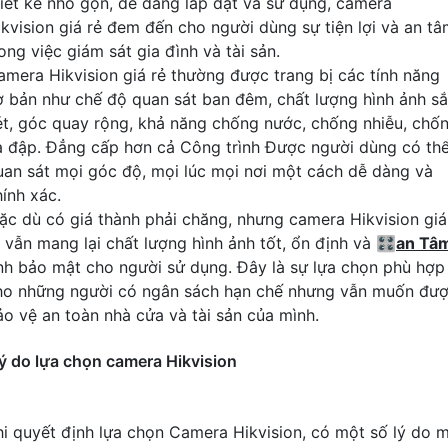
hiết kế nhỏ gọn, dễ dàng lắp đặt và sử dụng, camera
ikvision giá rẻ đem đến cho người dùng sự tiện lợi và an t
ong việc giám sát gia đình và tài sản.
amera Hikvision giá rẻ thường được trang bị các tính năng
ơ bản như chế độ quan sát ban đêm, chất lượng hình ảnh s
ét, góc quay rộng, khả năng chống nước, chống nhiễu, chố
a đập. Đẳng cấp hơn cả Công trình Được người dùng có th
uan sát mọi góc độ, mọi lúc mọi nơi một cách dễ dàng và
hính xác.
ặc dù có giá thành phải chăng, nhưng camera Hikvision giá
ẻ vẫn mang lại chất lượng hình ảnh tốt, ổn định và 🎛
an Tâ
ính bảo mật cho người sử dụng. Đây là sự lựa chọn phù hợp
ho những người có ngân sách hạn chế nhưng vẫn muốn đư
ảo vệ an toàn nhà cửa và tài sản của mình.
ý do lựa chọn camera Hikvision
hi quyết định lựa chọn Camera Hikvision, có một số lý do 