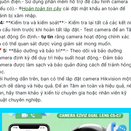
guồn điện.- Sử dụng phần mềm hỗ trợ để cấu hình camera
ếu có).- ®️
Hoàn toàn tin cậy
cài đặt mật khẩu an toàn để
ránh bị xâm nhập.
4:
**Kiểm tra và kiểm soát**:- Kiểm tra lại tất cả các kết n
à cấu hình trước khi hoàn tất lắp đặt.- Test camera để an T
oạt động ổn định.-
tự tin
rằng camera hoạt động chính xác
à có thể quan sát được vùng giám sát mong muốn.

5:
**Bảo dưỡng và bảo trì**:- Theo dõi và bảo dưỡng
amera định kỳ để duy trì hiệu suất hoạt động.- Đảm bảo
amera được làm sạch và bảo quản đúng cách để tránh hỏn
óc.
ới hướng dẫn trên, bạn có thể lắp đặt camera Hikvision một
ách dễ dàng và hiệu quả. Để an Tâm an toàn và hiệu quả, n
ần, hãy tham khảo ý kiến từ chuyên gia hoặc nhân viên kỹ
huật chuyên nghiệp.