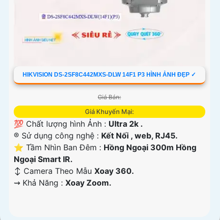
HIKVISION DS-2SF8C442MXS-DLW 14F1 P3 HÌNH ẢNH ĐẸP ✓
Giá Bán:
Giá Khuyến Mại:
💯 Chất lượng hình Ảnh :
Ultra 2k .
®️ Sử dụng công nghệ :
Kết Nối , web, RJ45.
⭐ Tầm Nhìn Ban Đêm :
Hồng Ngoại 300m Hồng
Ngoại Smart IR.
↕️ Camera Theo Mẫu
Xoay 360.
️⇝ Khả Năng :
Xoay Zoom.