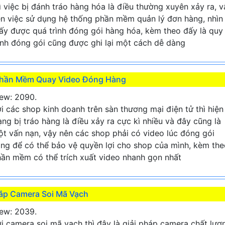
ì việc bị đánh tráo hàng hóa là điều thường xuyên xảy ra, v
n việc sử dụng hệ thống phần mềm quản lý đơn hàng, nhìn
ấy được quá trình đóng gói hàng hóa, kèm theo đấy là quy
ình đóng gói cũng được ghi lại một cách dễ dàng
hần Mềm Quay Video Đóng Hàng
ew: 2090.
i các shop kinh doanh trên sàn thương mại điện tử thì hiện
ạng bị tráo hàng là điều xảy ra cực kì nhiều và đây cũng là
t vấn nạn, vậy nên các shop phải có video lúc đóng gói
ng để có thể bảo vệ quyền lợi cho shop của mình, kèm the
ần mềm có thể trích xuất video nhanh gọn nhất
ắp Camera Soi Mã Vạch
ew: 2039.
i camera soi mã vạch thì đây là giải pháp camera chất lượ