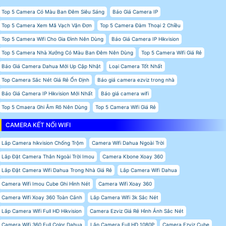
Top 5 Camera Có Màu Ban Đêm Siêu Sáng
Báo Giá Camera IP
Top 5 Camera Xem Mã Vạch Vận Đơn
Top 5 Camera Đàm Thoại 2 Chiều
Top 5 Camera Wifi Cho Gia Đình Nên Dùng
Báo Giá Camera IP Hikvision
Top 5 Camera Nhà Xưởng Có Màu Ban Đêm Nên Dùng
Top 5 Camera Wifi Giá Rẻ
Báo Giá Camera Dahua Mới Up Cập Nhật
Loại Camera Tốt Nhất
Top Camera Sắc Nét Giá Rẻ Ổn Định
Báo giá camera ezviz trong nhà
Báo Giá Camera IP Hikvision Mới Nhất
Báo giá camera wifi
Top 5 Cmaera Ghi Âm Rõ Nên Dùng
Top 5 Camera Wifi Giá Rẻ
CAMERA KẾT NỐI WIFI
Lắp Camera hikvision Chống Trộm
Camera Wifi Dahua Ngoài Trời
Lắp Đặt Camera Thân Ngoài Trời Imou
Camera Kbone Xoay 360
Lắp Đặt Camera Wifi Dahua Trong Nhà Giá Rẻ
Lắp Camera Wifi Dahua
Camera Wifi Imou Cube Ghi Hình Nét
Camera Wifi Xoay 360
Camera Wifi Xoay 360 Toàn Cảnh
Lắp Camera Wifi 3k Sắc Nét
Lắp Camera Wifi Full HD Hikvision
Camera Ezviz Giá Rẻ Hình Ảnh Sắc Nét
Camera Wifi 360 Full Color Dahua
Lắp Camera Full HD 1080P
Camera Ezviz Cube