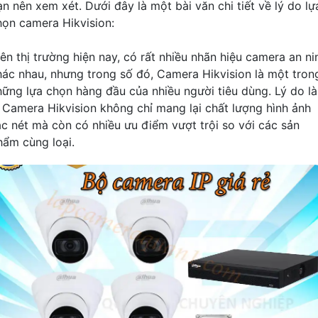
ạn nên xem xét. Dưới đây là một bài văn chi tiết về lý do lự
họn camera Hikvision:
rên thị trường hiện nay, có rất nhiều nhãn hiệu camera an ni
hác nhau, nhưng trong số đó, Camera Hikvision là một tron
hững lựa chọn hàng đầu của nhiều người tiêu dùng. Lý do là
ì Camera Hikvision không chỉ mang lại chất lượng hình ảnh
ắc nét mà còn có nhiều ưu điểm vượt trội so với các sản
hẩm cùng loại.