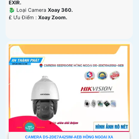
EXIR.
🐉️ Loại Camera
Xoay 360.
️₤ Ưu Điểm :
Xoay Zoom.
CAMERA DS-2DE7A425IW-AEB HỒNG NGOẠI XA