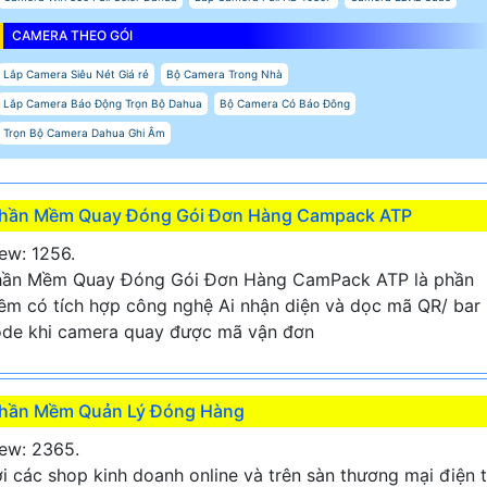
CAMERA THEO GÓI
Lắp Camera Siêu Nét Giá rẻ
Bộ Camera Trong Nhà
Lắp Camera Báo Động Trọn Bộ Dahua
Bộ Camera Có Báo Đông
Trọn Bộ Camera Dahua Ghi Âm
hần Mềm Quay Đóng Gói Đơn Hàng Campack ATP
ew: 1256.
hần Mềm Quay Đóng Gói Đơn Hàng CamPack ATP là phần
m có tích hợp công nghệ Ai nhận diện và dọc mã QR/ bar
de khi camera quay được mã vận đơn
hần Mềm Quản Lý Đóng Hàng
ew: 2365.
i các shop kinh doanh online và trên sàn thương mại điện 