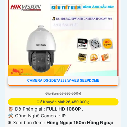
'
CAMERA DS-2DE7A232IW-AEB SEEPDOME
Giá Bán: 26,650,000 ₫
Giá Khuyến Mại: 26,450,000 ₫
🦉 Độ Phân giải :
FULL HD 1080P .
⚒ Công Nghệ Camera :
IP.
❃ Xem ban đêm :
Hồng Ngoại 150m Hồng Ngoại