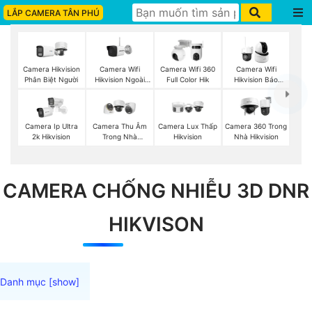
LẮP CAMERA TÂN PHÚ
Camera Wifi
Camera Hikvision
Camera Wifi 360
Camera Wifi
Hikvision Ngoài
Phân Biệt Người
Full Color Hik
Hikvision Báo
Trời
Động
Camera Ip Ultra
Camera Thu Âm
Camera Lux Thấp
Camera 360 Trong
2k Hikvision
Trong Nhà
Hikvision
Nhà Hikvision
Hikvision
CAMERA CHỐNG NHIỄU 3D DNR
HIKVISON