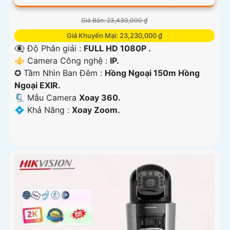
Giá Bán: 23,430,000 ₫
Giá Khuyến Mại: 23,230,000 ₫
👁️‍🗨 Độ Phân giải :
FULL HD 1080P .
⚜️ Camera Công nghệ :
IP.
✪ Tầm Nhìn Ban Đêm :
Hồng Ngoại 150m Hồng
Ngoại EXIR.
🗜️ Mẫu Camera
Xoay 360.
️💠 Khả Năng :
Xoay Zoom.