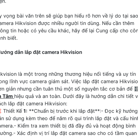
ện.
y vọng bài văn trên sẽ giúp bạn hiểu rõ hơn về lý do tại sa
amera Hikvision được nhiều người tin dùng. Nếu cần thêm
hông tin hoặc có yêu cầu khác, hãy để lại Cung cấp cho cô
ình biết.
ướng dẫn lắp đặt camera Hikvision
ikvision là một trong những thương hiệu nổi tiếng và uy tín
rong lĩnh vực camera giám sát. Việc lắp đặt camera Hikvisi
ơn giản nhưng cần tuân thủ một số nguyên tắc cơ bản để 
n Tâm
hiệu quả và an toàn. Dưới đây là hướng dẫn chi tiết 
ách lắp đặt camera Hikvision:
 Thiết Kế
1:
**Chuẩn bị trước khi lắp đặt**:- Đọc kỹ hướng
ẫn sử dụng kèm theo để nắm rõ qui trình lắp đặt và cấu hìn
amera.- Kiểm tra xem thiết bị đã đầy đủ và hoạt động bình
hường.- Xác định vị trí lắp đặt camera sao cho có tầm quan