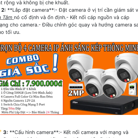
át rộng và không bị che khuất.
☫
2:
**Lắp đặt camera**:- Đặt camera ở vị trí cần giám sát 
n Tâm
nó cố định và ổn định.- Kết nối cáp nguồn và cáp
ạng cho camera.- Điều chỉnh góc quay và hướng camera s
o tối ưu.
🏆
3:
**Cấu hình camera**:- Kết nối camera với mạng và