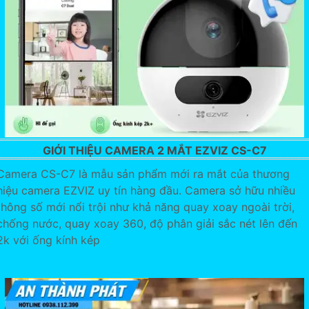
GIỚI THIỆU CAMERA 2 MẮT EZVIZ CS-C7
Camera CS-C7 là mẫu sản phẩm mới ra mắt của thương
hiệu camera EZVIZ uy tín hàng đầu. Camera sở hữu nhiều
thông số mới nổi trội như khả năng quay xoay ngoài trời,
chống nước, quay xoay 360, độ phân giải sắc nét lên đến
2k với ống kính kép