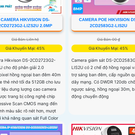
CAMERA HIKVISION DS-
CAMERA POE HIKVISION D
2CD2723G2-LIZS2U 2.0MP
2CD2583G2-LIS2U
Giá Bán: Liên hệ
Giá Bán: 00 ₫
Giá Khuyến Mại: 45%
Giá Khuyến Mại: 45%
a Hikvison DS-2CD2723G2-
Camera giám sát DS-2CD2583
U cho độ phân giải 2.0
LIS2U có 2 chế độ hồng ngoại v
ixel hồng ngoại ban đêm 40m
trợ sáng ban đêm, cấp nguồn q
he thẻ nhớ tối đa 512GB cho lưu
dây mạng. Có DWDR 120db ch
ữ liệu dung lượng cao camera
ngược sáng, hồng ngoại 30m, 
ược trang bị công nghệ chip
động chuyển động
essive Scan CMOS mang đến
ảnh màu sắc rõ nét hơn, mượt
i khả năng quan sát Full Color
 khoảng cách 40m vào ban
iúp camera có màu rõ nét như