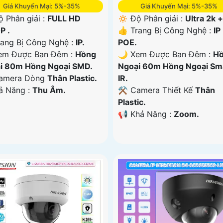
Giá Khuyến Mại: 5%-35%
Giá Khuyến Mại: 5%-35%
ộ Phân giải :
FULL HD
🔅 Độ Phân giải :
Ultra 2k +
P .
👍 Trang Bị Công Nghệ :
IP
ang Bị Công Nghệ :
IP.
POE.
em Được Ban Đêm :
Hồng
🌙 Xem Được Ban Đêm :
H
i 80m Hồng Ngoại SMD.
Ngoại 60m Hồng Ngoại Sm
amera Dòng
Thân Plastic.
IR.
hả Năng :
Thu Âm.
⚒ Camera Thiết Kế
Thân
Plastic.
️📢 Khả Năng :
Zoom.