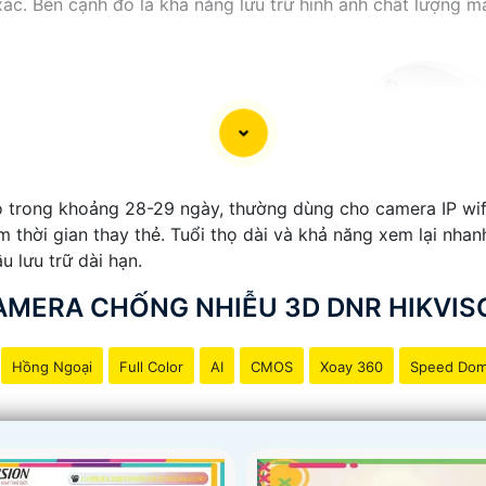
xác. Bên cạnh đó là khả năng lưu trữ hình ảnh chất lượng m
 trong khoảng 28-29 ngày, thường dùng cho camera IP wifi. 
ệm thời gian thay thẻ. Tuổi thọ dài và khả năng xem lại nh
u lưu trữ dài hạn.
AMERA CHỐNG NHIỄU 3D DNR HIKVIS
Hồng Ngoại
Full Color
AI
CMOS
Xoay 360
Speed Do