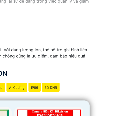
ang lại sự dễ dàng trong việc quản lý và giám
Với dung lượng lớn, thẻ hỗ trợ ghi hình liên
anh chóng cũng là ưu điểm, đảm bảo hiệu quả
ON
me
AI Coding
IP66
3D DNR