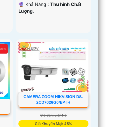
️🔮 Khả Năng :
Thu hình Chất
Lượng.
CAMERA ZOOM HIKVISION DS-
2CD7026G0/EP-IH
Giá Bán: Liên Hệ
Giá Khuyến Mại: 45%