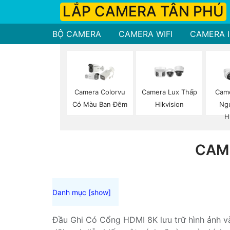
LẮP CAMERA TÂN PHÚ
BỘ CAMERA
CAMERA WIFI
CAMERA I
Camera Colorvu
Camera Lux Thấp
Cam
Có Màu Ban Đêm
Hikvision
Ng
H
CAM
Đầu Ghi Có Cổng HDMI 8K lưu trữ hình ảnh và 