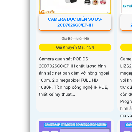
CAMERA ĐỌC BIỂN SỐ DS-
2CD7026G0/EP-IH
Giá Bán: Liên Hệ
Giá Khuyến Mại: 45%
Camera quan sát POE DS-
Camer
2CD7026G0/EP-IH chất lượng hình
LIZS2
ảnh sắc nét ban đêm với hồng ngoại
megap
100m, 2.0 megapixel FULL HD
với k
1080P. Tích hợp công nghệ IP POE,
trữ d
thiết kế mỹ thuật...
còn đ
Progr
hình 
mà vớ
trong
đêm g