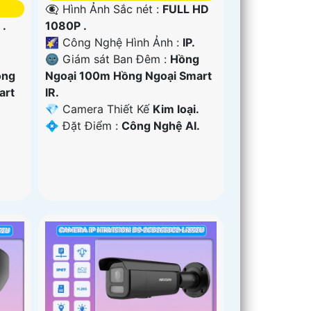
👁️‍🗨 Hình Ảnh Sắc nét :
FULL HD
1080P .
 .
🌠 Công Nghệ Hình Ảnh :
IP.
🌚 Giám sát Ban Đêm :
Hồng
Ngoại 100m Hồng Ngoại Smart
ồng
IR.
art
💎 Camera Thiết Kế
Kim loại.
️💠 Đặt Điểm :
Công Nghệ AI.