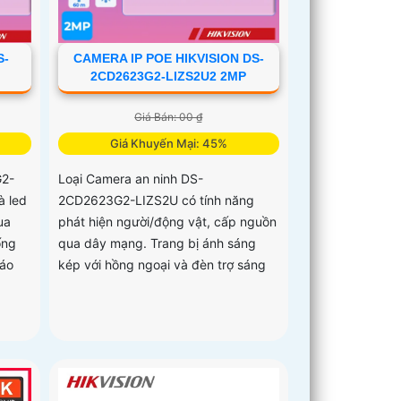
S-
CAMERA IP POE HIKVISION DS-
2CD2623G2-LIZS2U2 2MP
Giá Bán: 00 ₫
Giá Khuyến Mại: 45%
G2-
Loại Camera an ninh DS-
à led
2CD2623G2-LIZS2U có tính năng
ua
phát hiện người/động vật, cấp nguồn
ống
qua dây mạng. Trang bị ánh sáng
báo
kép với hồng ngoại và đèn trợ sáng