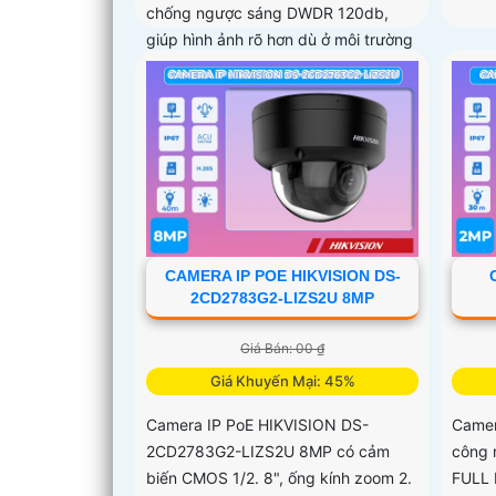
chống ngược sáng DWDR 120db,
giúp hình ảnh rõ hơn dù ở môi trường
ánh sáng thấp
CAMERA IP POE HIKVISION DS-
2CD2783G2-LIZS2U 8MP
Giá Bán: 00 ₫
Giá Khuyến Mại: 45%
Camera IP PoE HIKVISION DS-
Camer
2CD2783G2-LIZS2U 8MP có cảm
công 
biến CMOS 1/2. 8", ống kính zoom 2.
FULL 