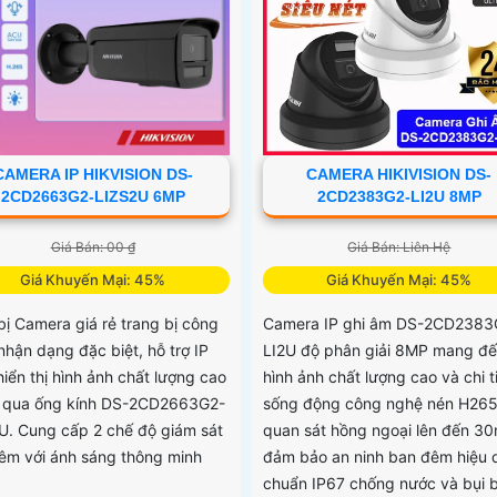
gày
CAMERA IP HIKVISION DS-
CAMERA HIKIVISION DS-
2CD2663G2-LIZS2U 6MP
2CD2383G2-LI2U 8MP
Giá Bán: 00 ₫
Giá Bán: Liên Hệ
Giá Khuyến Mại: 45%
Giá Khuyến Mại: 45%
bị Camera giá rẻ trang bị công
Camera IP ghi âm DS-2CD2383
nhận dạng đặc biệt, hỗ trợ IP
LI2U độ phân giải 8MP mang đ
iển thị hình ảnh chất lượng cao
hình ảnh chất lượng cao và chi t
 qua ống kính DS-2CD2663G2-
sống động công nghệ nén H26
U. Cung cấp 2 chế độ giám sát
quan sát hồng ngoại lên đến 3
êm với ánh sáng thông minh
đảm bảo an ninh ban đêm hiệu 
chuẩn IP67 chống nước và bụi 