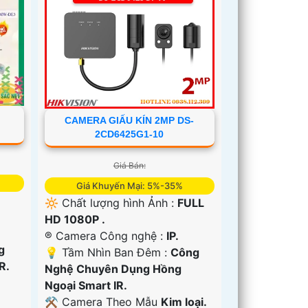
CAMERA GIẤU KÍN 2MP DS-
2CD6425G1-10
Giá Bán:
Giá Khuyến Mại: 5%-35%
🔆 Chất lượng hình Ảnh :
FULL
HD 1080P .
®️ Camera Công nghệ :
IP.
g
💡 Tầm Nhìn Ban Đêm :
Công
R.
Nghệ Chuyên Dụng Hồng
Ngoại Smart IR.
⚒ Camera Theo Mẫu
Kim loại.