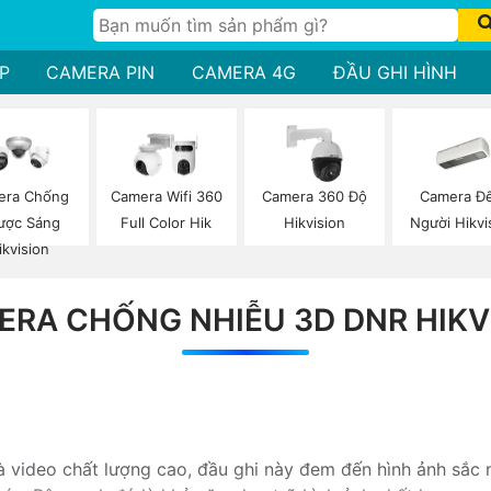
P
CAMERA PIN
CAMERA 4G
ĐẦU GHI HÌNH
Camera Đ
era Chống
Camera Wifi 360
Camera 360 Độ
Người Hikvi
ược Sáng
Full Color Hik
Hikvision
ikvision
ERA CHỐNG NHIỄU 3D DNR HIKV
video chất lượng cao, đầu ghi này đem đến hình ảnh sắc nét