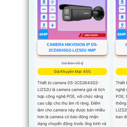
ban n
CAMERA HIKVISION IP DS-
2CD2643G2-LIZS2U 4MP
Giá Bán: 00 ₫
Giá Khuyến Mại: 45%
Thiết bị camera DS-2CD2643G2-
Thiết 
LIZS2U là camera camera giá rẻ tích
nghệ 
hợp công nghệ POE, với chức năng
POE, h
cao cấp cho thu âm rõ ràng. Điểm
thông
làm cho camera này được bán nhiều
LIZS2
hơn là camera có báo động nhận
ban đ
dạng chuyển động trước ống kính và