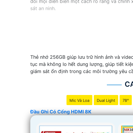
dõi mọi diễn biến một cách rõ ràng và chính 
sát an ninh.
Thẻ nhớ 256GB giúp lưu trữ hình ảnh và video
tục mà không lo hết dung lượng, giúp tiết ki
giám sát ổn định trong các môi trường yêu cầ
C
Mic Và Loa
Dual Light
78°
Đầu Ghi Có Cổng HDMI 8K