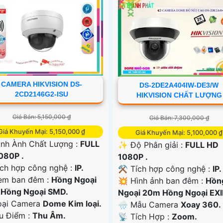
CAMERA HIKVISION DS-
DS-2DE2A404IW-DE3/W
2CD2146G2-ISU
HIKVISION CHẤT LƯỢNG
Giá Bán: 5,150,000 ₫
Giá Bán: 7,300,000 ₫
Giá Khuyến Mại: 5,150,000 ₫
Giá Khuyến Mại: 5,100,000 ₫
 Hình Ành Chất Lượng :
FULL
✨ Độ Phân giải :
FULL HD
080P .
1080P .
ích hợp công nghệ :
IP.
⚒ Tích hợp công nghệ :
IP.
em ban đêm :
Hồng Ngoại
💥 Hình ảnh ban đêm :
Hồn
Hồng Ngoại SMD.
Ngoại 20m Hồng Ngoại EXI
oại Camera
Dome Kim loại.
🌧️ Mẫu Camera
Xoay 360.
Ưu Điểm :
Thu Âm.
️📡 Tích Hợp :
Zoom.