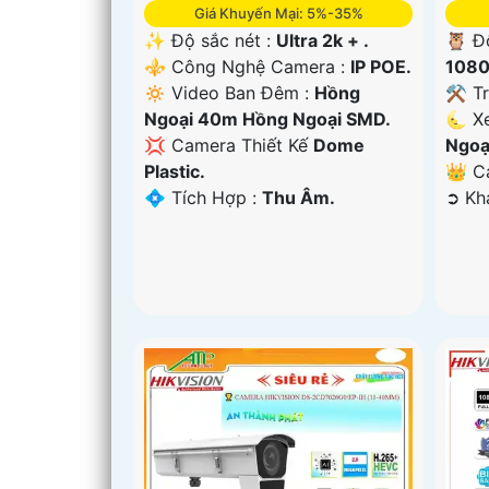
Giá Khuyến Mại: 5%-35%
✨ Độ sắc nét :
Ultra 2k + .
🦉 Đ
⚜️ Công Nghệ Camera :
IP POE.
1080
🔅 Video Ban Đêm :
Hồng
⚒ Tr
Ngoại 40m Hồng Ngoại SMD.
🌜 X
💢 Camera Thiết Kế
Dome
Ngoạ
Plastic.
👑 C
️💠 Tích Hợp :
Thu Âm.
️➲ K