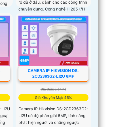
rõ dù ở đâu, dành cho các công trình
rong
chuyên dụng. Công nghệ H.265+/H
-
CAMERA IP HIKVISION DS-
2CD2363G2-LI2U 6MP
Giá Bán: Liên hệ
Giá Khuyến Mại: 45%
-LI2U
Camera IP Hikvision DS-2CD2363G2-
ngoại
LI2U có độ phân giải 6MP, tính năng
ống
phát hiện người và chống ngược