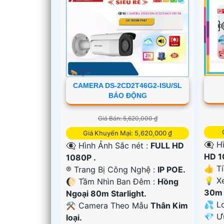
CAMERA DS-2CD2T46G2-ISU/SL
BÁO ĐỘNG
'
Giá Bán: 5,620,000 ₫
Giá Khuyến Mại: 5,620,000 ₫
👁️‍
👁️‍🗨 Hình Ảnh Sắc nét :
FULL HD
HD 1
1080P .
👍 T
®️ Trang Bị Công Nghệ :
IP POE.
💡 X
🌔 Tầm Nhìn Ban Đêm :
Hồng
30m 
Ngoại 80m Starlight.
💦 L
⚒ Camera Theo Mẫu
Thân Kim
️💎 
loại.