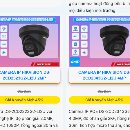
giúp camera hoạt động bền bỉ t
mọi điều kiện môi trường.
CAMERA IP HIKVISION DS-
CAMERA IP HIKVISION DS
2CD2323G2-LI2U 2MP
2CD2343G2-LI2U 4MP
Giá Bán:
Giá Bán:
Giá Khuyến Mại: 45%
Giá Khuyến Mại: 45%
a DS-2CD2323G2-LI2U với
Camera IP POE DS-2CD2343G2
nghệ IP, độ phân giải 2.0MP,
4.0MP, độ phân giải 2K+, hồng 
HD 1080P, hồng ngoại 30m và
30m, tích hợp micro thu âm, ch