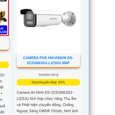
CAMERA POE HIKVISION DS-
2CD2683G2-LIZS2U 8MP
G2-
Giá Bán: 00 ₫
ến
Giá Khuyến Mại: 45%
iết
Camera An Ninh DS-2CD2683G2-
5+
LIZS2U tích hợp chức năng Thu Âm
0m
và Phát hiện chuyển động, Chống
quả
Ngược Sáng DWDR 150db, hình ảnh
bẩn