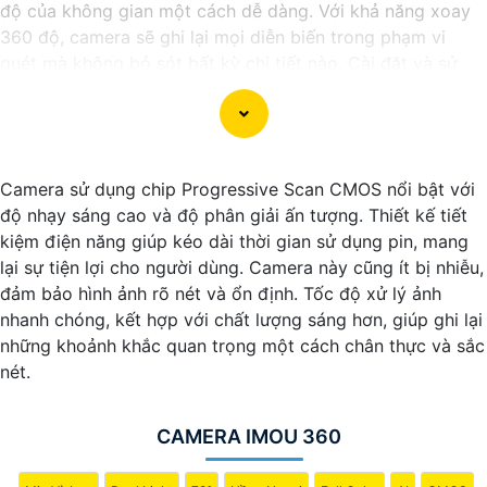
độ của không gian một cách dễ dàng. Với khả năng xoay
360 độ, camera sẽ ghi lại mọi diễn biến trong phạm vi
quét mà không bỏ sót bất kỳ chi tiết nào. Cài đặt và sử
dụng camera qua kết nối wifi cũng rất tiện lợi, bạn có thể
theo dõi từ xa thông qua ứng dụng di động một cách đơn
giản. Camera wifi 360 là sự lựa chọn hoàn hảo để bảo vệ
nhà cửa, văn phòng hoặc cửa hàng của bạn 24/7 mà
Camera sử dụng chip Progressive Scan CMOS nổi bật với
không phải lo lắng về chất lượng hình ảnh. Hãy trải nghiệm
độ nhạy sáng cao và độ phân giải ấn tượng. Thiết kế tiết
công nghệ hiện đại và an ninh tối ưu với Camera wifi 360
kiệm điện năng giúp kéo dài thời gian sử dụng pin, mang
hình ảnh sắc nét của chúng tôi ngay hôm nay!"
lại sự tiện lợi cho người dùng. Camera này cũng ít bị nhiễu,
đảm bảo hình ảnh rõ nét và ổn định. Tốc độ xử lý ảnh
nhanh chóng, kết hợp với chất lượng sáng hơn, giúp ghi lại
những khoảnh khắc quan trọng một cách chân thực và sắc
nét.
CAMERA IMOU 360
'