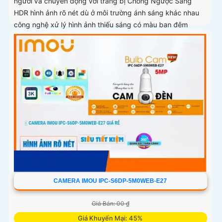
người và chuyển động với trang bị Chống Ngược Sáng
HDR hình ảnh rõ nét dù ở môi trường ánh sáng khác nhau
công nghệ xử lý hình ảnh thiếu sáng có màu ban đêm
mang lại hình ảnh sắc nét
CAMERA IMOU IPC-S6DP-5M0WEB-E27
Giá Bán: 00 ₫
Giá Khuyến Mại: 45%