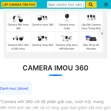
LẮP CAMERA TÂN PHÚ
Camera Imou 360
Camera Imou
Lắp Đặt Camera
Camera Wifi Imou
Cube
Imou Trong Nhà
360
Camera Imou Mới
Camera Nén Hình
Camera Chip Sony
Đầu Ghi Ip 4k
H.265 Imou
NIR KBvision
Kbvision
CAMERA IMOU 360
"Camera wifi 360 với độ phân giải cao, vượt trội, mang
đến hình ảnh sắc nét và rõ ràng giúp bạn giám sát mọi góc