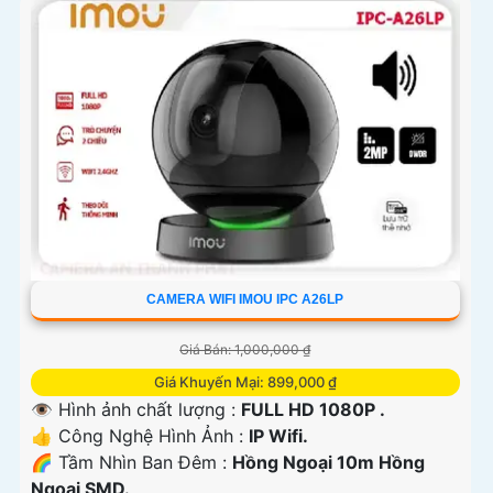
CAMERA WIFI IMOU IPC A26LP
Giá Bán: 1,000,000 ₫
Giá Khuyến Mại: 899,000 ₫
👁 Hình ảnh chất lượng :
FULL HD 1080P .
👍 Công Nghệ Hình Ảnh :
IP Wifi.
🌈 Tầm Nhìn Ban Đêm :
Hồng Ngoại 10m Hồng
Ngoại SMD.