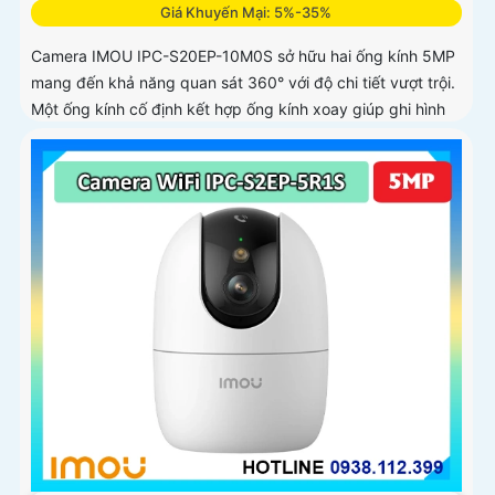
Giá Khuyến Mại: 5%-35%
Camera IMOU IPC-S20EP-10M0S sở hữu hai ống kính 5MP
mang đến khả năng quan sát 360° với độ chi tiết vượt trội.
Một ống kính cố định kết hợp ống kính xoay giúp ghi hình
toàn diện mà không bỏ sót điểm mù