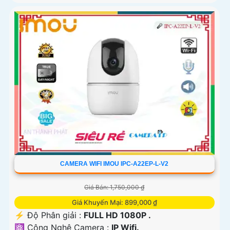
CAMERA WIFI IMOU IPC-A22EP-L-V2
Giá Bán: 1,750,000 ₫
Giá Khuyến Mại: 899,000 ₫
️⚡ Độ Phân giải :
FULL HD 1080P .
⚛️ Công Nghệ Camera :
IP Wifi.