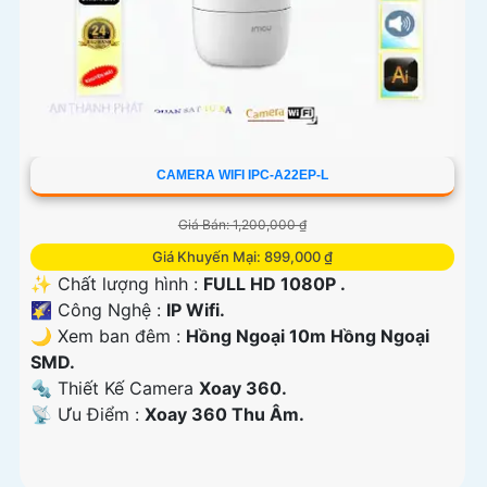
CAMERA WIFI IPC-A22EP-L
Giá Bán: 1,200,000 ₫
Giá Khuyến Mại: 899,000 ₫
✨ Chất lượng hình :
FULL HD 1080P .
🌠 Công Nghệ :
IP Wifi.
🌙 Xem ban đêm :
Hồng Ngoại 10m Hồng Ngoại
SMD.
🔩 Thiết Kế Camera
Xoay 360.
️📡 Ưu Điểm :
Xoay 360 Thu Âm.