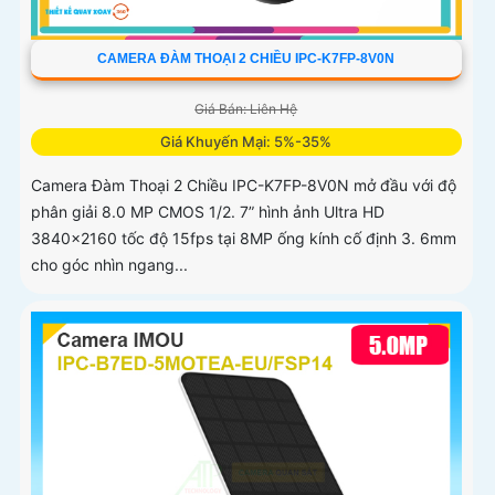
CAMERA ĐÀM THOẠI 2 CHIỀU IPC-K7FP-8V0N
Giá Bán: Liên Hệ
Giá Khuyến Mại: 5%-35%
Camera Đàm Thoại 2 Chiều IPC-K7FP-8V0N mở đầu với độ
phân giải 8.0 MP CMOS 1/2. 7” hình ảnh Ultra HD
3840×2160 tốc độ 15fps tại 8MP ống kính cố định 3. 6mm
cho góc nhìn ngang...