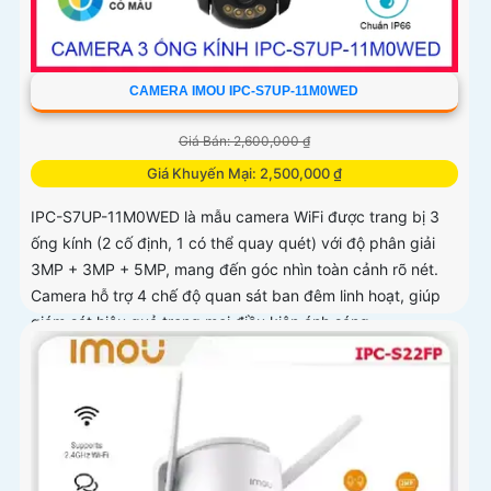
CAMERA IMOU IPC-S7UP-11M0WED
Giá Bán: 2,600,000 ₫
Giá Khuyến Mại: 2,500,000 ₫
IPC-S7UP-11M0WED là mẫu camera WiFi được trang bị 3
ống kính (2 cố định, 1 có thể quay quét) với độ phân giải
3MP + 3MP + 5MP, mang đến góc nhìn toàn cảnh rõ nét.
Camera hỗ trợ 4 chế độ quan sát ban đêm linh hoạt, giúp
giám sát hiệu quả trong mọi điều kiện ánh sáng