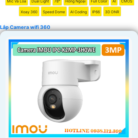
Mic Và Loa
Dual Light
78°
Hồng Ngoại
Full Color
AI
CMOS
Xoay 360
Speed Dome
AI Coding
IP66
3D DNR
Lắp Camera wifi 360