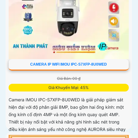
CAMERA IP WIFI IMOU IPC-S7XFP-8U0WED
Giá Bán: 00 ₫
Giá Khuyến Mại: 45%
Camera IMOU IPC-S7XFP-8U0WED là giải pháp giám sát
hiện đại với độ phân giải 8MP, bao gồm hai ống kính: một
ống kính cố định 4MP và một ống kính quay quét 4MP.
Thiết bị này nổi bật với khả năng ghi hình sắc nét trong
điều kiện ánh sáng yếu nhờ công nghệ AURORA siêu nhạy
sáng