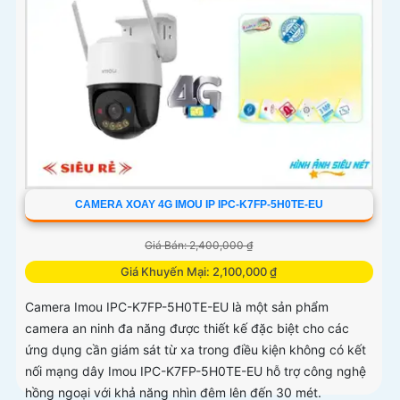
CAMERA XOAY 4G IMOU IP IPC-K7FP-5H0TE-EU
Giá Bán: 2,400,000 ₫
Giá Khuyến Mại: 2,100,000 ₫
Camera Imou IPC-K7FP-5H0TE-EU là một sản phẩm
camera an ninh đa năng được thiết kế đặc biệt cho các
ứng dụng cần giám sát từ xa trong điều kiện không có kết
nối mạng dây Imou IPC-K7FP-5H0TE-EU hỗ trợ công nghệ
hồng ngoại với khả năng nhìn đêm lên đến 30 mét.