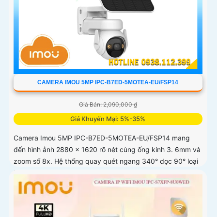
CAMERA IMOU 5MP IPC-B7ED-5MOTEA-EU/FSP14
Giá Bán: 2,090,000 ₫
Giá Khuyến Mại: 5%-35%
Camera Imou 5MP IPC-B7ED-5MOTEA-EU/FSP14 mang
đến hình ảnh 2880 x 1620 rõ nét cùng ống kính 3. 6mm và
zoom số 8x. Hệ thống quay quét ngang 340° dọc 90° loại
bỏ điểm mù