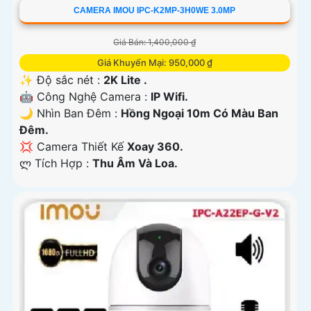
CAMERA IMOU IPC-K2MP-3H0WE 3.0MP
Giá Bán: 1,400,000 ₫
Giá Khuyến Mại: 950,000 ₫
✨ Độ sắc nét :
2K Lite .
🤖️ Công Nghệ Camera :
IP Wifi.
🌙 Nhìn Ban Đêm :
Hồng Ngoại 10m Có Màu Ban
Ðêm.
💢 Camera Thiết Kế
Xoay 360.
️ლ Tích Hợp :
Thu Âm Và Loa.