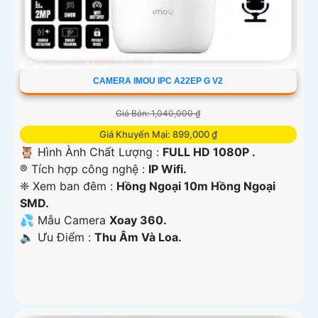
CAMERA IMOU IPC A22EP G V2
Giá Bán: 1,040,000 ₫
Giá Khuyến Mại: 899,000 ₫
🦉 Hình Ành Chất Lượng :
FULL HD 1080P .
®️ Tích hợp công nghệ :
IP Wifi.
❈ Xem ban đêm :
Hồng Ngoại 10m Hồng Ngoại
SMD.
💦 Mẫu Camera
Xoay 360.
️🔈 Ưu Điểm :
Thu Âm Và Loa.