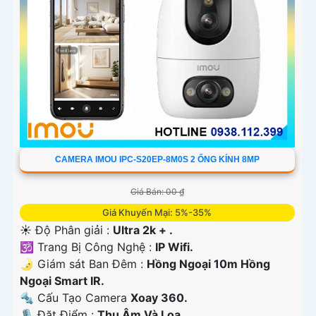
CAMERA IMOU IPC-S20EP-8M0S 2 ỐNG KÍNH 8MP
Giá Bán: 00 ₫
Giá Khuyến Mại: 5%-35%
☀️ Độ Phân giải :
Ultra 2k + .
🕉️ Trang Bị Công Nghệ :
IP Wifi.
🌛 Giám sát Ban Đêm :
Hồng Ngoại 10m Hồng
Ngoại Smart IR.
🔩 Cấu Tạo Camera
Xoay 360.
️🎙 Đặt Điểm :
Thu Âm Và Loa.