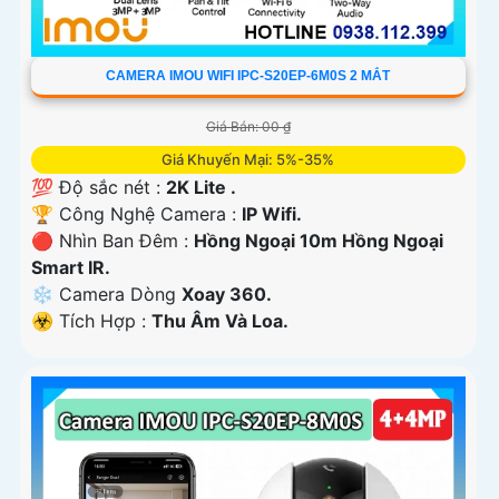
CAMERA IMOU WIFI IPC-S20EP-6M0S 2 MẮT
Giá Bán: 00 ₫
Giá Khuyến Mại: 5%-35%
💯 Độ sắc nét :
2K Lite .
🏆 Công Nghệ Camera :
IP Wifi.
🔴 Nhìn Ban Đêm :
Hồng Ngoại 10m Hồng Ngoại
Smart IR.
❄ Camera Dòng
Xoay 360.
️☣️ Tích Hợp :
Thu Âm Và Loa.