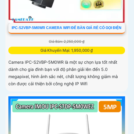
IPC-S2VBP-5M0WR CAMERA WIFI ĐỂ BÀN GIÁ RẺ CÓ GỌI ĐIỆN
Giá Bán: 2,250,000 ₫
Giá Khuyến Mại: 1,950,000 ₫
Camera IPC-S2VBP-5M0WR là một sự chọn lựa tốt nhất
dành cho gia đình bạn với độ phân giải lên đến 5.0
megapixel, hình ảnh sắc nét, chất lượng không giảm mà
còn được cải thiện bởi công nghệ IP Wifi