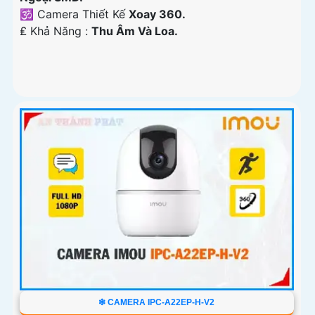
🕉️ Camera Thiết Kế
Xoay 360.
️₤ Khả Năng :
Thu Âm Và Loa.
❇ CAMERA IPC-A22EP-H-V2