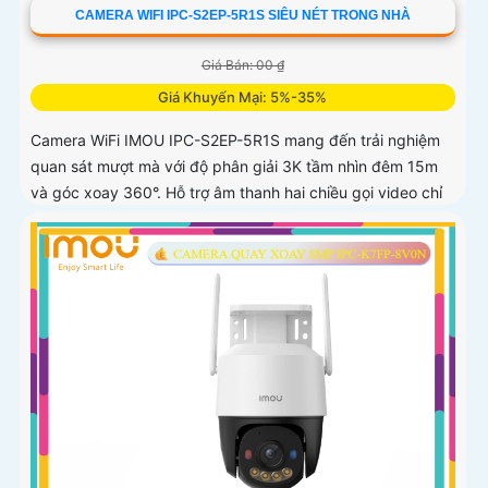
CAMERA WIFI IPC-S2EP-5R1S SIÊU NÉT TRONG NHÀ
Giá Bán: 00 ₫
Giá Khuyến Mại: 5%-35%
Camera WiFi IMOU IPC-S2EP-5R1S mang đến trải nghiệm
quan sát mượt mà với độ phân giải 3K tầm nhìn đêm 15m
và góc xoay 360°. Hỗ trợ âm thanh hai chiều gọi video chỉ
với một chạm và lưu trữ thẻ nhớ tới 256GB