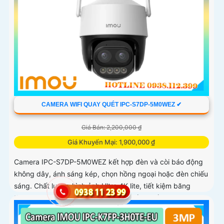
CAMERA WIFI QUAY QUÉT IPC-S7DP-5M0WEZ ✔
Giá Bán: 2,200,000 ₫
Giá Khuyến Mại: 1,900,000 ₫
Camera IPC-S7DP-5M0WEZ kết hợp đèn và còi báo động
không dây, ánh sáng kép, chọn hồng ngoại hoặc đèn chiếu
sáng. Chất lượng hình ảnh Ultra 4K lite, tiết kiệm băng
thông và chi phí, giám sát ban đêm tốt với hồng ngoại 50m