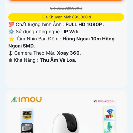
Giá Bán: 920,000 ₫
Giá Khuyến Mại: 899,000 ₫
💯 Chất lượng hình Ảnh :
FULL HD 1080P .
⚙ Sử dụng công nghệ :
IP Wifi.
⭐ Tầm Nhìn Ban Đêm :
Hồng Ngoại 10m Hồng
Ngoại SMD.
↕️ Camera Theo Mẫu
Xoay 360.
️♚ Khả Năng :
Thu Âm Và Loa.