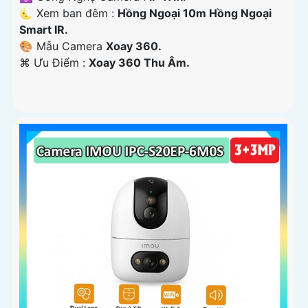
🌜 Xem ban đêm :
Hồng Ngoại 10m Hồng Ngoại
Smart IR.
🎨 Mẫu Camera
Xoay 360.
️⌘ Ưu Điểm :
Xoay 360 Thu Âm.