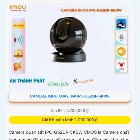
CAMERA IMOU XOAY 360 IPC-GS2DP-5K0W
Giá Bán: 2,700,000 ₫
Giá Khuyến Mại: 2,000,000 ₫
Camera quan sát IPC-GS2DP-5K0W CMOS là Camera chất
lượng hàng đầu trong việc giám sát ban đêm. Với khả năng